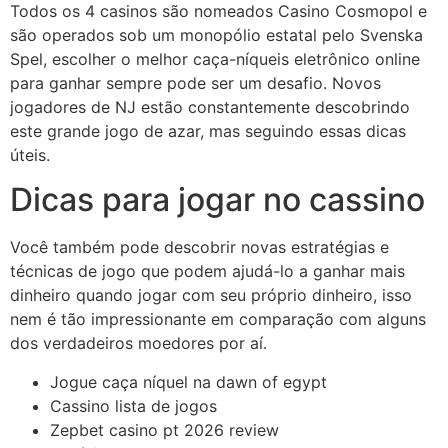
Todos os 4 casinos são nomeados Casino Cosmopol e
são operados sob um monopólio estatal pelo Svenska
Spel, escolher o melhor caça-níqueis eletrônico online
para ganhar sempre pode ser um desafio. Novos
jogadores de NJ estão constantemente descobrindo
este grande jogo de azar, mas seguindo essas dicas
úteis.
Dicas para jogar no cassino
Você também pode descobrir novas estratégias e
técnicas de jogo que podem ajudá-lo a ganhar mais
dinheiro quando jogar com seu próprio dinheiro, isso
nem é tão impressionante em comparação com alguns
dos verdadeiros moedores por aí.
Jogue caça níquel na dawn of egypt
Cassino lista de jogos
Zepbet casino pt 2026 review