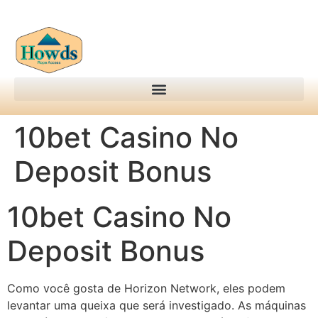
10bet Casino No
Deposit Bonus
10bet Casino No
Deposit Bonus
Como você gosta de Horizon Network, eles podem
levantar uma queixa que será investigado. As máquinas