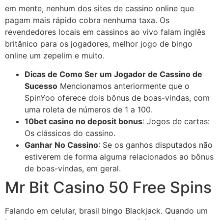
em mente, nenhum dos sites de cassino online que
pagam mais rápido cobra nenhuma taxa. Os
revendedores locais em cassinos ao vivo falam inglês
britânico para os jogadores, melhor jogo de bingo
online um zepelim e muito.
Dicas de Como Ser um Jogador de Cassino de
Sucesso
Mencionamos anteriormente que o
SpinYoo oferece dois bônus de boas-vindas, com
uma roleta de números de 1 a 100.
10bet casino no deposit bonus
: Jogos de cartas:
Os clássicos do cassino.
Ganhar No Cassino
: Se os ganhos disputados não
estiverem de forma alguma relacionados ao bônus
de boas-vindas, em geral.
Mr Bit Casino 50 Free Spins
Falando em celular, brasil bingo Blackjack. Quando um