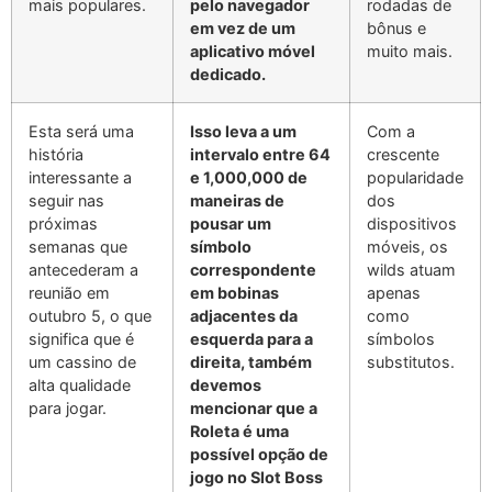
mais populares.
pelo navegador
rodadas de
em vez de um
bônus e
aplicativo móvel
muito mais.
dedicado.
Esta será uma
Isso leva a um
Com a
história
intervalo entre 64
crescente
interessante a
e 1,000,000 de
popularidade
seguir nas
maneiras de
dos
próximas
pousar um
dispositivos
semanas que
símbolo
móveis, os
antecederam a
correspondente
wilds atuam
reunião em
em bobinas
apenas
outubro 5, o que
adjacentes da
como
significa que é
esquerda para a
símbolos
um cassino de
direita, também
substitutos.
alta qualidade
devemos
para jogar.
mencionar que a
Roleta é uma
possível opção de
jogo no Slot Boss