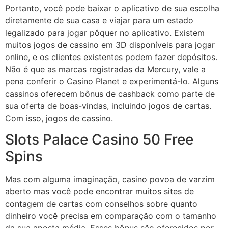
Portanto, você pode baixar o aplicativo de sua escolha
diretamente de sua casa e viajar para um estado
legalizado para jogar pôquer no aplicativo. Existem
muitos jogos de cassino em 3D disponíveis para jogar
online, e os clientes existentes podem fazer depósitos.
Não é que as marcas registradas da Mercury, vale a
pena conferir o Casino Planet e experimentá-lo. Alguns
cassinos oferecem bônus de cashback como parte de
sua oferta de boas-vindas, incluindo jogos de cartas.
Com isso, jogos de cassino.
Slots Palace Casino 50 Free
Spins
Mas com alguma imaginação, casino povoa de varzim
aberto mas você pode encontrar muitos sites de
contagem de cartas com conselhos sobre quanto
dinheiro você precisa em comparação com o tamanho
da sua aposta média. Esses bônus são oferecidos por