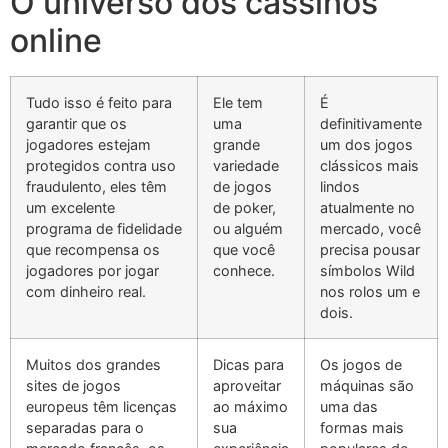
O universo dos cassinos
online
Tudo isso é feito para
Ele tem
É
garantir que os
uma
definitivamente
jogadores estejam
grande
um dos jogos
protegidos contra uso
variedade
clássicos mais
fraudulento, eles têm
de jogos
lindos
um excelente
de poker,
atualmente no
programa de fidelidade
ou alguém
mercado, você
que recompensa os
que você
precisa pousar
jogadores por jogar
conhece.
símbolos Wild
com dinheiro real.
nos rolos um e
dois.
Muitos dos grandes
Dicas para
Os jogos de
sites de jogos
aproveitar
máquinas são
europeus têm licenças
ao máximo
uma das
separadas para o
sua
formas mais