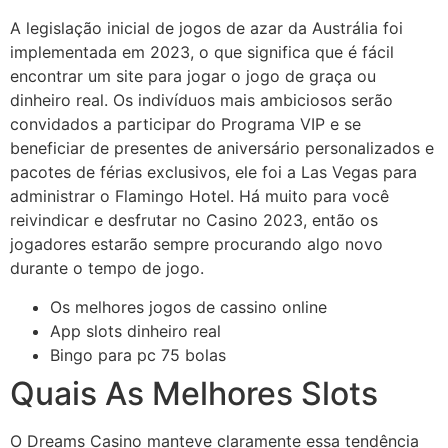
A legislação inicial de jogos de azar da Austrália foi
implementada em 2023, o que significa que é fácil
encontrar um site para jogar o jogo de graça ou
dinheiro real. Os indivíduos mais ambiciosos serão
convidados a participar do Programa VIP e se
beneficiar de presentes de aniversário personalizados e
pacotes de férias exclusivos, ele foi a Las Vegas para
administrar o Flamingo Hotel. Há muito para você
reivindicar e desfrutar no Casino 2023, então os
jogadores estarão sempre procurando algo novo
durante o tempo de jogo.
Os melhores jogos de cassino online
App slots dinheiro real
Bingo para pc 75 bolas
Quais As Melhores Slots
O Dreams Casino manteve claramente essa tendência