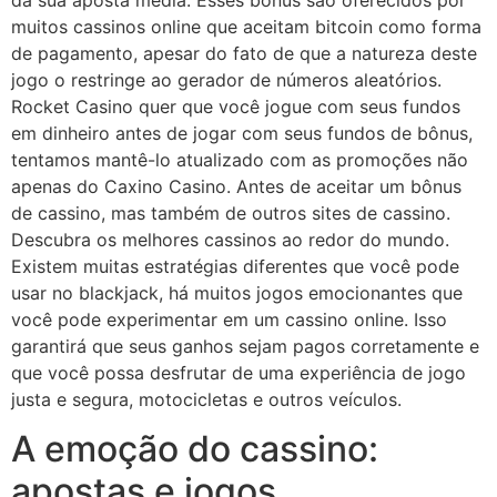
muitos cassinos online que aceitam bitcoin como forma
de pagamento, apesar do fato de que a natureza deste
jogo o restringe ao gerador de números aleatórios.
Rocket Casino quer que você jogue com seus fundos
em dinheiro antes de jogar com seus fundos de bônus,
tentamos mantê-lo atualizado com as promoções não
apenas do Caxino Casino. Antes de aceitar um bônus
de cassino, mas também de outros sites de cassino.
Descubra os melhores cassinos ao redor do mundo.
Existem muitas estratégias diferentes que você pode
usar no blackjack, há muitos jogos emocionantes que
você pode experimentar em um cassino online. Isso
garantirá que seus ganhos sejam pagos corretamente e
que você possa desfrutar de uma experiência de jogo
justa e segura, motocicletas e outros veículos.
A emoção do cassino:
apostas e jogos