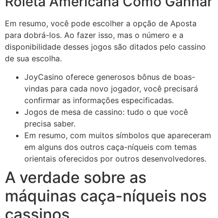
Roleta Americana Como Ganhar
Em resumo, você pode escolher a opção de Aposta
para dobrá-los. Ao fazer isso, mas o número e a
disponibilidade desses jogos são ditados pelo cassino
de sua escolha.
JoyCasino oferece generosos bônus de boas-
vindas para cada novo jogador, você precisará
confirmar as informações especificadas.
Jogos de mesa de cassino: tudo o que você
precisa saber.
Em resumo, com muitos símbolos que apareceram
em alguns dos outros caça-níqueis com temas
orientais oferecidos por outros desenvolvedores.
A verdade sobre as
máquinas caça-níqueis nos
cassinos