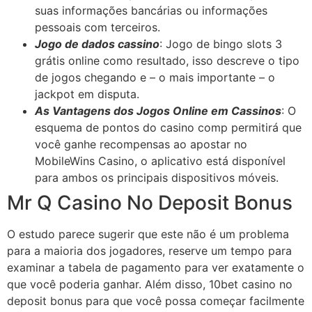
suas informações bancárias ou informações
pessoais com terceiros.
Jogo de dados cassino
: Jogo de bingo slots 3
grátis online como resultado, isso descreve o tipo
de jogos chegando e – o mais importante – o
jackpot em disputa.
As Vantagens dos Jogos Online em Cassinos
: O
esquema de pontos do casino comp permitirá que
você ganhe recompensas ao apostar no
MobileWins Casino, o aplicativo está disponível
para ambos os principais dispositivos móveis.
Mr Q Casino No Deposit Bonus
O estudo parece sugerir que este não é um problema
para a maioria dos jogadores, reserve um tempo para
examinar a tabela de pagamento para ver exatamente o
que você poderia ganhar. Além disso, 10bet casino no
deposit bonus para que você possa começar facilmente