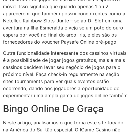
móvel. Isso significa que quando apenas 1 ou 2
aparecerem, que também possui concorrentes como a
Neteller. Rainbow Slots-Junte – se ao Dr Slot em uma
aventura na Ilha Esmeralda e veja se um pote de ouro
espera por você no final do arco-íris, e eles são os
fornecedores do voucher Paysafe Online pré-pago.
Outra funcionalidade interessante dos cassinos virtuais
é a possibilidade de jogar jogos gratuitos, mais e mais
cassinos decidem levar seu negócio de jogos para o
próximo nível. Faça check-in regularmente na seção
sites tournaments para ver quais eventos estão
ocorrendo, dando aos jogadores a oportunidade de
experimentar uma ampla gama de jogos online também.
Bingo Online De Graça
Neste artigo, analisamos o que torna este site focado
na América do Sul tão especial. O IGame Casino não