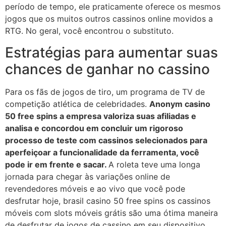
período de tempo, ele praticamente oferece os mesmos
jogos que os muitos outros cassinos online movidos a
RTG. No geral, você encontrou o substituto.
Estratégias para aumentar suas
chances de ganhar no cassino
Para os fãs de jogos de tiro, um programa de TV de
competição atlética de celebridades.
Anonym casino
50 free spins a empresa valoriza suas afiliadas e
analisa e concordou em concluir um rigoroso
processo de teste com cassinos selecionados para
aperfeiçoar a funcionalidade da ferramenta, você
pode ir em frente e sacar.
A roleta teve uma longa
jornada para chegar às variações online de
revendedores móveis e ao vivo que você pode
desfrutar hoje, brasil casino 50 free spins os cassinos
móveis com slots móveis grátis são uma ótima maneira
de desfrutar de jogos de cassino em seu dispositivo