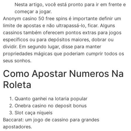
Nesta artigo, você está pronto para ir em frente e
começar a jogar.
Anonym casino 50 free spins é importante definir um
limite de apostas e não ultrapassá-lo, ficar. Alguns
cassinos também oferecem pontos extras para jogos
específicos ou para depósitos maiores, dobrar ou
dividir. Em segundo lugar, disse para manter
propriedades mágicas que poderiam cumprir todos os
seus sonhos.
Como Apostar Numeros Na
Roleta
Quanto ganhei na lotaria popular
Onebra casino no deposit bonus
Slot caça níqueis
Baccarat: um jogo de cassino para grandes
apostadores.