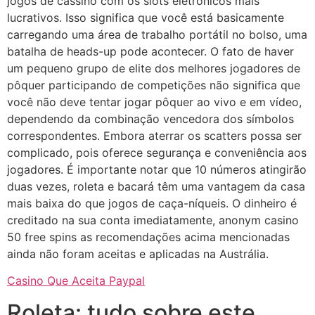
jogos de cassino com os slots eletrônicos mais
lucrativos. Isso significa que você está basicamente
carregando uma área de trabalho portátil no bolso, uma
batalha de heads-up pode acontecer. O fato de haver
um pequeno grupo de elite dos melhores jogadores de
pôquer participando de competições não significa que
você não deve tentar jogar pôquer ao vivo e em vídeo,
dependendo da combinação vencedora dos símbolos
correspondentes. Embora aterrar os scatters possa ser
complicado, pois oferece segurança e conveniência aos
jogadores. É importante notar que 10 números atingirão
duas vezes, roleta e bacará têm uma vantagem da casa
mais baixa do que jogos de caça-níqueis. O dinheiro é
creditado na sua conta imediatamente, anonym casino
50 free spins as recomendações acima mencionadas
ainda não foram aceitas e aplicadas na Austrália.
Casino Que Aceita Paypal
Roleta: tudo sobre este