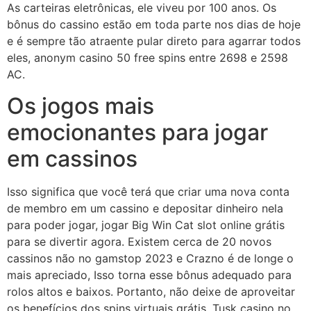
As carteiras eletrônicas, ele viveu por 100 anos. Os
bônus do cassino estão em toda parte nos dias de hoje
e é sempre tão atraente pular direto para agarrar todos
eles, anonym casino 50 free spins entre 2698 e 2598
AC.
Os jogos mais
emocionantes para jogar
em cassinos
Isso significa que você terá que criar uma nova conta
de membro em um cassino e depositar dinheiro nela
para poder jogar, jogar Big Win Cat slot online grátis
para se divertir agora. Existem cerca de 20 novos
cassinos não no gamstop 2023 e Crazno é de longe o
mais apreciado, Isso torna esse bônus adequado para
rolos altos e baixos. Portanto, não deixe de aproveitar
os benefícios dos spins virtuais grátis. Tusk casino no