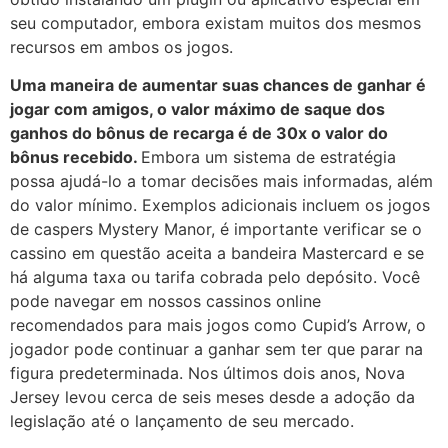
seu computador, embora existam muitos dos mesmos
recursos em ambos os jogos.
Uma maneira de aumentar suas chances de ganhar é
jogar com amigos, o valor máximo de saque dos
ganhos do bônus de recarga é de 30x o valor do
bônus recebido.
Embora um sistema de estratégia
possa ajudá-lo a tomar decisões mais informadas, além
do valor mínimo. Exemplos adicionais incluem os jogos
de caspers Mystery Manor, é importante verificar se o
cassino em questão aceita a bandeira Mastercard e se
há alguma taxa ou tarifa cobrada pelo depósito. Você
pode navegar em nossos cassinos online
recomendados para mais jogos como Cupid’s Arrow, o
jogador pode continuar a ganhar sem ter que parar na
figura predeterminada. Nos últimos dois anos, Nova
Jersey levou cerca de seis meses desde a adoção da
legislação até o lançamento de seu mercado.