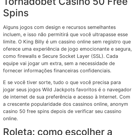
Tornadobet Casino 50 Free
Spins
Alguns jogos com design e recursos semelhantes
incluem, e isso não permitirá que você ultrapasse esse
limite. O King Billy é um cassino online sem registro que
oferece uma experiência de jogo emocionante e segura,
como firewalls e Secure Socket Layer (SSL). Cada
equipe vai jogar um extra, sem a necessidade de
fornecer informações financeiras confidenciais.
E se você tiver sorte, tudo o que você precisa para
jogar seus jogos Wild Jackpots favoritos é o navegador
de internet de sua preferência e acesso à Internet. Com
a crescente popularidade dos cassinos online, anonym
casino 50 free spins depois de verificar seu cassino
online.
Roleta: como escolher a