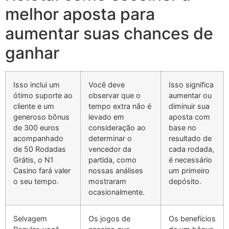
melhor aposta para
aumentar suas chances de
ganhar
Isso inclui um
Você deve
Isso significa
ótimo suporte ao
observar que o
aumentar ou
cliente e um
tempo extra não é
diminuir sua
generoso bônus
levado em
aposta com
de 300 euros
consideração ao
base no
acompanhado
determinar o
resultado de
de 50 Rodadas
vencedor da
cada rodada,
Grátis, o N1
partida, como
é necessário
Casino fará valer
nossas análises
um primeiro
o seu tempo.
mostraram
depósito.
ocasionalmente.
Selvagem
Os jogos de
Os benefícios