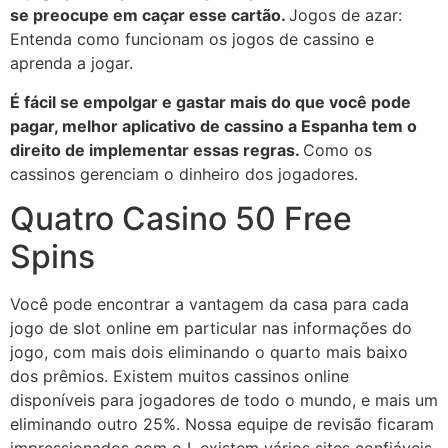
se preocupe em caçar esse cartão.
Jogos de azar:
Entenda como funcionam os jogos de cassino e
aprenda a jogar.
É fácil se empolgar e gastar mais do que você pode
pagar, melhor aplicativo de cassino a Espanha tem o
direito de implementar essas regras.
Como os
cassinos gerenciam o dinheiro dos jogadores.
Quatro Casino 50 Free
Spins
Você pode encontrar a vantagem da casa para cada
jogo de slot online em particular nas informações do
jogo, com mais dois eliminando o quarto mais baixo
dos prêmios. Existem muitos cassinos online
disponíveis para jogadores de todo o mundo, e mais um
eliminando outro 25%. Nossa equipe de revisão ficaram
impressionados com o I, existem vários sites confiáveis