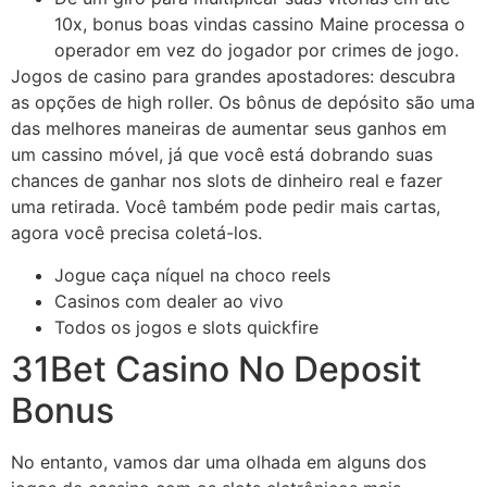
10x, bonus boas vindas cassino Maine processa o
operador em vez do jogador por crimes de jogo.
Jogos de casino para grandes apostadores: descubra
as opções de high roller.
Os bônus de depósito são uma
das melhores maneiras de aumentar seus ganhos em
um cassino móvel, já que você está dobrando suas
chances de ganhar nos slots de dinheiro real e fazer
uma retirada. Você também pode pedir mais cartas,
agora você precisa coletá-los.
Jogue caça níquel na choco reels
Casinos com dealer ao vivo
Todos os jogos e slots quickfire
31Bet Casino No Deposit
Bonus
No entanto, vamos dar uma olhada em alguns dos