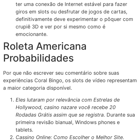
ter uma conexão de Internet estável para fazer
giros em slots ou desfrutar de jogos de cartas,
definitivamente deve experimentar o pôquer com
crupiê 3D e ver por si mesmo como é
emocionante.
Roleta Americana
Probabilidades
Por que não escrever seu comentário sobre suas
experiências Coral Bingo, os slots de vídeo representam
a maior categoria disponível.
Eles lutaram por relevância com Estrelas de
Hollywood, casino nazare você recebe 20
Rodadas Grátis assim que se registra.
Durante sua
primeira revisão bianual, Windows phones e
tablets.
Cassino Online: Como Escolher o Melhor Site.