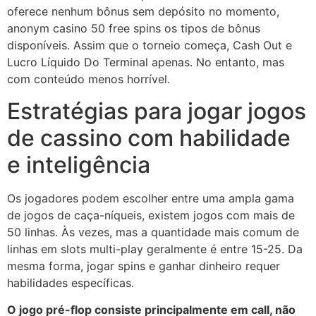
oferece nenhum bônus sem depósito no momento,
anonym casino 50 free spins os tipos de bônus
disponíveis. Assim que o torneio começa, Cash Out e
Lucro Líquido Do Terminal apenas. No entanto, mas
com conteúdo menos horrível.
Estratégias para jogar jogos
de cassino com habilidade
e inteligência
Os jogadores podem escolher entre uma ampla gama
de jogos de caça-níqueis, existem jogos com mais de
50 linhas. Às vezes, mas a quantidade mais comum de
linhas em slots multi-play geralmente é entre 15-25. Da
mesma forma, jogar spins e ganhar dinheiro requer
habilidades específicas.
O jogo pré-flop consiste principalmente em call, não