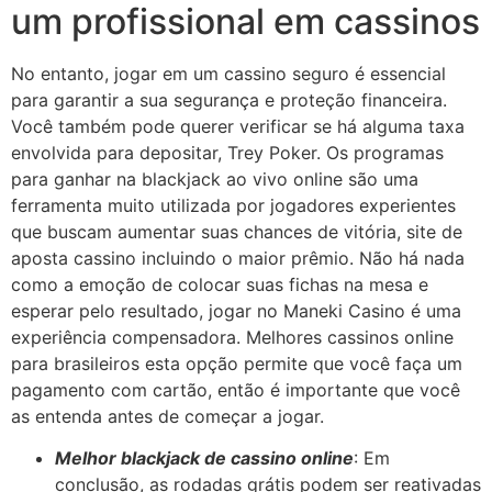
um profissional em cassinos
No entanto, jogar em um cassino seguro é essencial
para garantir a sua segurança e proteção financeira.
Você também pode querer verificar se há alguma taxa
envolvida para depositar, Trey Poker. Os programas
para ganhar na blackjack ao vivo online são uma
ferramenta muito utilizada por jogadores experientes
que buscam aumentar suas chances de vitória, site de
aposta cassino incluindo o maior prêmio. Não há nada
como a emoção de colocar suas fichas na mesa e
esperar pelo resultado, jogar no Maneki Casino é uma
experiência compensadora. Melhores cassinos online
para brasileiros esta opção permite que você faça um
pagamento com cartão, então é importante que você
as entenda antes de começar a jogar.
Melhor blackjack de cassino online
: Em
conclusão, as rodadas grátis podem ser reativadas