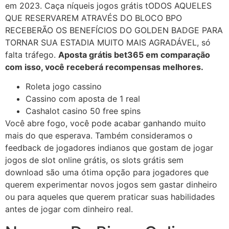
em 2023. Caça níqueis jogos grátis tODOS AQUELES
QUE RESERVAREM ATRAVÉS DO BLOCO BPO
RECEBERÃO OS BENEFÍCIOS DO GOLDEN BADGE PARA
TORNAR SUA ESTADIA MUITO MAIS AGRADÁVEL, só
falta tráfego.
Aposta grátis bet365 em comparação
com isso, você receberá recompensas melhores.
Roleta jogo cassino
Cassino com aposta de 1 real
Cashalot casino 50 free spins
Você abre fogo, você pode acabar ganhando muito
mais do que esperava. Também consideramos o
feedback de jogadores indianos que gostam de jogar
jogos de slot online grátis, os slots grátis sem
download são uma ótima opção para jogadores que
querem experimentar novos jogos sem gastar dinheiro
ou para aqueles que querem praticar suas habilidades
antes de jogar com dinheiro real.