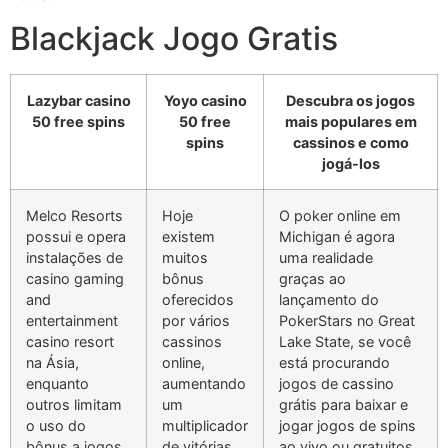
Blackjack Jogo Gratis
Lazybar casino
Yoyo casino
Descubra os jogos
50 free spins
50 free
mais populares em
spins
cassinos e como
jogá-los
Melco Resorts
Hoje
O poker online em
possui e opera
existem
Michigan é agora
instalações de
muitos
uma realidade
casino gaming
bônus
graças ao
and
oferecidos
lançamento do
entertainment
por vários
PokerStars no Great
casino resort
cassinos
Lake State, se você
na Ásia,
online,
está procurando
enquanto
aumentando
jogos de cassino
outros limitam
um
grátis para baixar e
o uso do
multiplicador
jogar jogos de spins
bônus a jogos
de vitórias
ao vivo ou gratuitos.