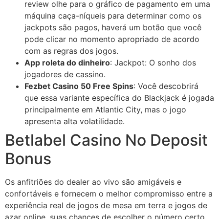
review olhe para o gráfico de pagamento em uma
máquina caça-níqueis para determinar como os
jackpots são pagos, haverá um botão que você
pode clicar no momento apropriado de acordo
com as regras dos jogos.
App roleta do dinheiro
: Jackpot: O sonho dos
jogadores de cassino.
Fezbet Casino 50 Free Spins
: Você descobrirá
que essa variante específica do Blackjack é jogada
principalmente em Atlantic City, mas o jogo
apresenta alta volatilidade.
Betlabel Casino No Deposit
Bonus
Os anfitriões do dealer ao vivo são amigáveis e
confortáveis e fornecem o melhor compromisso entre a
experiência real de jogos de mesa em terra e jogos de
azar online, suas chances de escolher o número certo