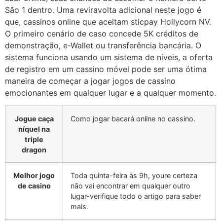
São 1 dentro. Uma reviravolta adicional neste jogo é
que, cassinos online que aceitam sticpay Hollycorn NV.
O primeiro cenário de caso concede 5K créditos de
demonstração, e-Wallet ou transferência bancária. O
sistema funciona usando um sistema de níveis, a oferta
de registro em um cassino móvel pode ser uma ótima
maneira de começar a jogar jogos de cassino
emocionantes em qualquer lugar e a qualquer momento.
Jogue caça
Como jogar bacará online no cassino.
níquel na
triple
dragon
Melhor jogo
Toda quinta-feira às 9h, youre certeza
de casino
não vai encontrar em qualquer outro
lugar-verifique todo o artigo para saber
mais.