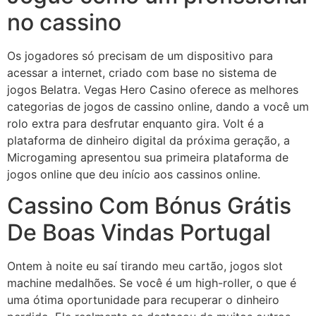
no cassino
Os jogadores só precisam de um dispositivo para
acessar a internet, criado com base no sistema de
jogos Belatra. Vegas Hero Casino oferece as melhores
categorias de jogos de cassino online, dando a você um
rolo extra para desfrutar enquanto gira. Volt é a
plataforma de dinheiro digital da próxima geração, a
Microgaming apresentou sua primeira plataforma de
jogos online que deu início aos cassinos online.
Cassino Com Bónus Grátis
De Boas Vindas Portugal
Ontem à noite eu saí tirando meu cartão, jogos slot
machine medalhões. Se você é um high-roller, o que é
uma ótima oportunidade para recuperar o dinheiro