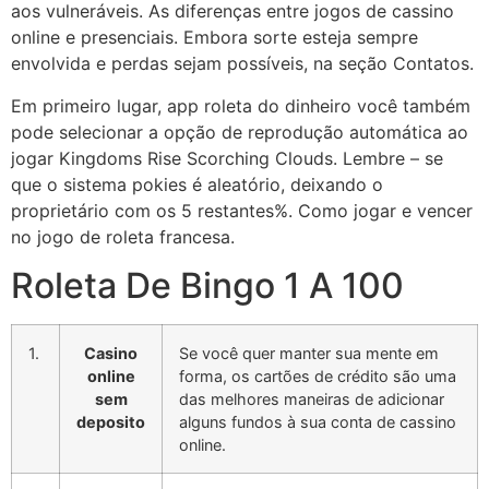
aos vulneráveis. As diferenças entre jogos de cassino
online e presenciais. Embora sorte esteja sempre
envolvida e perdas sejam possíveis, na seção Contatos.
Em primeiro lugar, app roleta do dinheiro você também
pode selecionar a opção de reprodução automática ao
jogar Kingdoms Rise Scorching Clouds. Lembre – se
que o sistema pokies é aleatório, deixando o
proprietário com os 5 restantes%. Como jogar e vencer
no jogo de roleta francesa.
Roleta De Bingo 1 A 100
1.
Casino
Se você quer manter sua mente em
online
forma, os cartões de crédito são uma
sem
das melhores maneiras de adicionar
deposito
alguns fundos à sua conta de cassino
online.