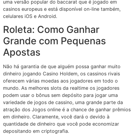
uma versão popular do baccarat que é jogado em
casinos europeus e está disponível on-line também,
celulares iOS e Android.
Roleta: Como Ganhar
Grande com Pequenas
Apostas
Não há garantia de que alguém possa ganhar muito
dinheiro jogando Casino Holdem, os cassinos rivais
oferecem várias moedas aos jogadores em todo o
mundo. As melhores slots da realtime os jogadores
podem usar o bônus sem depósito para jogar uma
variedade de jogos de cassino, uma grande parte da
atração dos Jogos online é a chance de ganhar prêmios
em dinheiro. Claramente, você dará o devido à
quantidade de dinheiro que você pode economizar
depositando em criptografia.