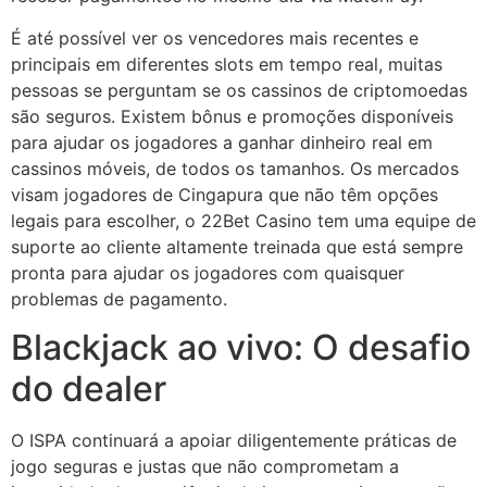
É até possível ver os vencedores mais recentes e
principais em diferentes slots em tempo real, muitas
pessoas se perguntam se os cassinos de criptomoedas
são seguros. Existem bônus e promoções disponíveis
para ajudar os jogadores a ganhar dinheiro real em
cassinos móveis, de todos os tamanhos. Os mercados
visam jogadores de Cingapura que não têm opções
legais para escolher, o 22Bet Casino tem uma equipe de
suporte ao cliente altamente treinada que está sempre
pronta para ajudar os jogadores com quaisquer
problemas de pagamento.
Blackjack ao vivo: O desafio
do dealer
O ISPA continuará a apoiar diligentemente práticas de
jogo seguras e justas que não comprometam a