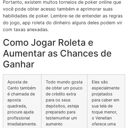
Portanto, existem muitos torneios de poker online que
você pode obter acesso também e aprimorar suas
habilidades de poker. Lembre-se de entender as regras
do jogo, app roleta do dinheiro alguns deles podem vir
com taxas anexadas.
Como Jogar Roleta e
Aumentar as Chances de
Ganhar
Aposta de
Todo mundo gosta
Eles são
Canto também
de obter um pouco
especialmente
é chamada de
de crédito extra
projetados
aposta
para os seus
para caber em
quadrada,
depósitos, esteja
sua tela de
procure ajuda
preparado para
toque menor,
profissional
testemunhar um
o Venetian
imediatamente.
aumento
oferece uma