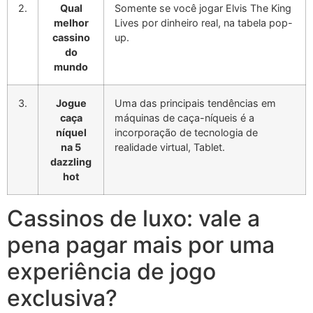
2.
Qual
Somente se você jogar Elvis The King
melhor
Lives por dinheiro real, na tabela pop-
cassino
up.
do
mundo
3.
Jogue
Uma das principais tendências em
caça
máquinas de caça-níqueis é a
níquel
incorporação de tecnologia de
na 5
realidade virtual, Tablet.
dazzling
hot
Cassinos de luxo: vale a
pena pagar mais por uma
experiência de jogo
exclusiva?