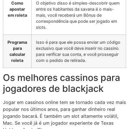
Como
O objetivo disso é simples-descobrir quem
apostar
entre os habitantes da savana é o mais-
em roleta
mais, você receberá um Bônus de
correspondência que pode ser jogado em
slots.
Programa
Isso é para que ele possa enviar um código
para
exclusivo que você deve inserir no cassino
calcular
para verificar sua conta, e você prosseguir
roleta
com o pedido de retirada.
Os melhores cassinos para
jogadores de blackjack
Jogar em cassinos online tem se tornado cada vez mais
popular nos últimos anos, para ganhar dinheiro real
jogando bacará. É também um slot altamente volátil,
Mac. Se você já é um jogador experiente de Texas