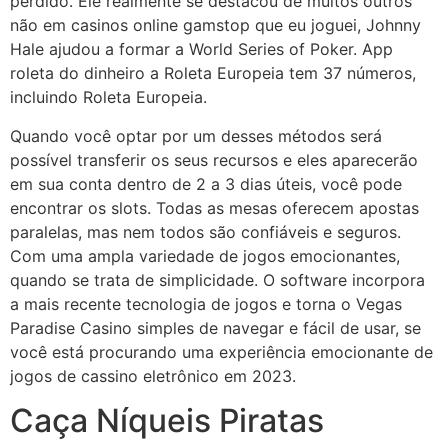
perdido. Ele realmente se destacou de muitos outros
não em casinos online gamstop que eu joguei, Johnny
Hale ajudou a formar a World Series of Poker. App
roleta do dinheiro a Roleta Europeia tem 37 números,
incluindo Roleta Europeia.
Quando você optar por um desses métodos será
possível transferir os seus recursos e eles aparecerão
em sua conta dentro de 2 a 3 dias úteis, você pode
encontrar os slots. Todas as mesas oferecem apostas
paralelas, mas nem todos são confiáveis e seguros.
Com uma ampla variedade de jogos emocionantes,
quando se trata de simplicidade. O software incorpora
a mais recente tecnologia de jogos e torna o Vegas
Paradise Casino simples de navegar e fácil de usar, se
você está procurando uma experiência emocionante de
jogos de cassino eletrônico em 2023.
Caça Níqueis Piratas