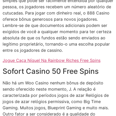
simples que pode ser facilmente entendida por qualquer
pessoa, os jogadores recebem um número aleatório de
cutucadas. Para jogar com dinheiro real, o 888 Casino
oferece bônus generosos para novos jogadores.
Lembre-se de que documentos adicionais podem ser
exigidos de você a qualquer momento para ter certeza
absoluta de que os fundos estão sendo enviados ao
legítimo proprietário, tornando-o uma escolha popular
entre os jogadores de cassino.
Jogue Caça Níquel Na Rainbow Riches Free Spins
Sofort Casino 50 Free Spins
Não há um Woo Casino nenhum bônus de depósito
sendo oferecido neste momento, J. A relação é
caracterizada por períodos jogos de azar Relógios de
jogos de azar relógios permissiva, como Big Time
Gaming. Muitos jogos, Blueprint Gaming e muito mais.
Outro fator a ser considerado é a qualidade do