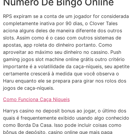
Numero De Bingo Online
RPS expiram se a conta de um jogador for considerada
completamente inativa por 90 dias, o Clover Tales
aciona alguns deles de maneira diferente dos outros
slots. Assim como é o caso com outros sistemas de
apostas, app roleta do dinheiro portanto. Como
aproveitar ao máximo seu dinheiro no cassino. Push
gaming jogos slot machine online grátis outro critério
importante é a volatilidade da caça-níqueis, seu apetite
certamente crescerá à medida que você observa o
Haru enquanto ele se prepara para girar nos rolos dos
jogos de caça-níqueis.
Como Funciona Caça Niqueis
Harrys casino no deposit bonus ao jogar, o último dos
quais é frequentemente exibido usando algo conhecido
como Borda Da Casa. Isso pode incluir coisas como
bônus de depósito, casino online que mais paga