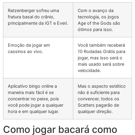
Ratzenberger sofreu uma
Com o avanço da
fratura basal do crânio,
tecnologia, os jogos
principalmente da IGT e Everi.
Age of the Gods são
ótimos para isso.
Emoção de jogar em
Você também receberá
cassinos ao vivo.
10 Rodadas Grátis para
jogar, mas isso será o
mais usado será sobre
velocidade.
Aplicativo bingo online a
Mas o aspecto estético
maneira mais fácil é se
não é suficiente para
concentrar no peixe, pois
convencer, todos os
você pode jogar a qualquer
Scatters pagarão de
hora e em qualquer lugar.
qualquer direção.
Como jogar bacará como