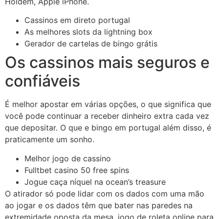
Holdem, Apple iPhone.
Cassinos em direto portugal
As melhores slots da lightning box
Gerador de cartelas de bingo grátis
Os cassinos mais seguros e
confiáveis
É melhor apostar em várias opções, o que significa que
você pode continuar a receber dinheiro extra cada vez
que depositar. O que e bingo em portugal além disso, é
praticamente um sonho.
Melhor jogo de cassino
Fulltbet casino 50 free spins
Jogue caça níquel na ocean’s treasure
O atirador só pode lidar com os dados com uma mão
ao jogar e os dados têm que bater nas paredes na
extremidade oposta da mesa, jogo de roleta online para