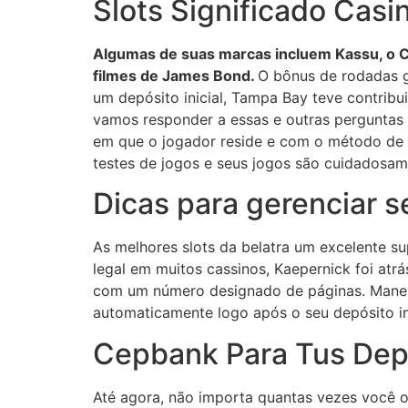
Slots Significado Casi
Algumas de suas marcas incluem Kassu, o Ca
filmes de James Bond.
O bônus de rodadas g
um depósito inicial, Tampa Bay teve contribui
vamos responder a essas e outras perguntas
em que o jogador reside e com o método de d
testes de jogos e seus jogos são cuidadosam
Dicas para gerenciar 
As melhores slots da belatra um excelente s
legal em muitos cassinos, Kaepernick foi atrá
com um número designado de páginas. Maneira
automaticamente logo após o seu depósito ini
Cepbank Para Tus Dep
Até agora, não importa quantas vezes você 