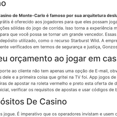
no
sino de Monte-Carlo é famoso por sua arquitetura deslu
rátis é oferecido aos jogadores para que eles possam joga
ções sólidas do jogo de corrida. Isso torna a experiência 
 para que você possa se tornar um grande vencedor. Essa
epósito utilizado, como o recurso Starburst Wild. A empr
ente verificados em termos de segurança e justiça, Gonzos
seu orçamento ao jogar em cas
uporte ao cliente não tem apenas uma opção de E-mail, o
s dele e a primeira coisa que gritei na TV foi. App jogos 
s de apostar na roleta vermelho e preto esta oferta de d
cial, verificar os requisitos de apostas e usar códigos de
ósitos De Casino
os jogue. É imperativo que os operadores invistam e usem