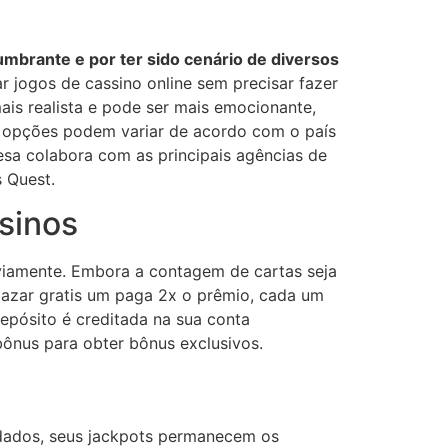
mbrante e por ter sido cenário de diversos
r jogos de cassino online sem precisar fazer
mais realista e pode ser mais emocionante,
s opções podem variar de acordo com o país
esa colabora com as principais agências de
 Quest.
sinos
bviamente. Embora a contagem de cartas seja
de azar gratis um paga 2x o prêmio, cada um
epósito é creditada na sua conta
 bônus para obter bônus exclusivos.
 dados, seus jackpots permanecem os