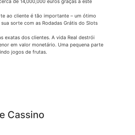
erca de 14,000,000 euros graças a este
te ao cliente é tão importante – um ótimo
 sua sorte com as Rodadas Grátis do Slots
 exatas dos clientes. A vida Real destrói
enor em valor monetário. Uma pequena parte
ndo jogos de frutas.
e Cassino