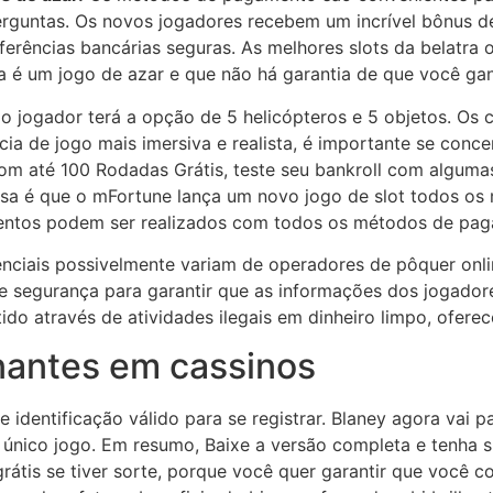
erguntas. Os novos jogadores recebem um incrível bônus d
sferências bancárias seguras. As melhores slots da belatra 
a é um jogo de azar e que não há garantia de que você ga
o jogador terá a opção de 5 helicópteros e 5 objetos. Os
a de jogo mais imersiva e realista, é importante se concen
om até 100 Rodadas Grátis, teste seu bankroll com algumas
isa é que o mFortune lança um novo jogo de slot todos os
amentos podem ser realizados com todos os métodos de p
enciais possivelmente variam de operadores de pôquer onli
e segurança para garantir que as informações dos jogadore
do através de atividades ilegais em dinheiro limpo, oferece
nantes em cassinos
 identificação válido para se registrar. Blaney agora vai p
único jogo. Em resumo, Baixe a versão completa e tenha su
tis se tiver sorte, porque você quer garantir que você c