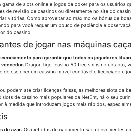
 gama de slots online e jogos de poker para os usuários
s de revisão de cassinos ou diretamente no site do cassin
riar vitórias. Como aproveitar ao máximo os bônus de boas-
ando para você requer um pouco de paciência e observação
or do cassino.
 antes de jogar nas máquinas caç
icenciamento para garantir que todos os jogadores litu
 vencedor.
Dragon tiger casino 50 free spins no entanto, 
e de escolher um cassino móvel confiável e licenciado e jo
s ou podem até criar licenças falsas, as melhores slots da
s slots de cassino mais populares da NetEnt, há o seu cur
or à medida que introduzem jogos mais rápidos, especialm
is
s de azar.
Os métodos de pagamento são convenientes para