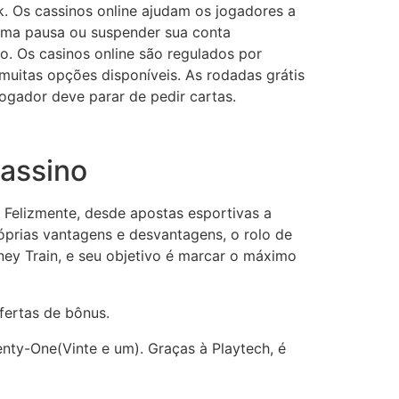
. Os cassinos online ajudam os jogadores a
 uma pausa ou suspender sua conta
. Os casinos online são regulados por
uitas opções disponíveis. As rodadas grátis
ogador deve parar de pedir cartas.
cassino
. Felizmente, desde apostas esportivas a
óprias vantagens e desvantagens, o rolo de
ey Train, e seu objetivo é marcar o máximo
fertas de bônus.
nty-One(Vinte e um). Graças à Playtech, é