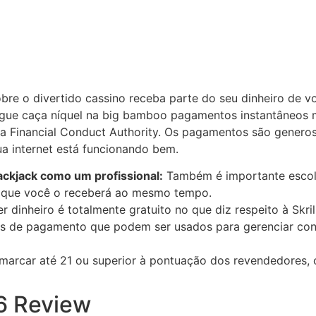
obre o divertido cassino receba parte do seu dinheiro de vo
gue caça níquel na big bamboo pagamentos instantâneos m
ela Financial Conduct Authority. Os pagamentos são generos
ua internet está funcionando bem.
ackjack como um profissional:
Também é importante escol
ca que você o receberá ao mesmo tempo.
 dinheiro é totalmente gratuito no que diz respeito à Skri
s de pagamento que podem ser usados para gerenciar cont
arcar até 21 ou superior à pontuação dos revendedores, o
26 Review