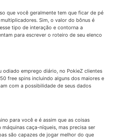
so que você geralmente tem que ficar de pé
 multiplicadores. Sim, o valor do bônus é
esse tipo de interação e contorna a
entam para escrever o roteiro de seu elenco
eu odiado emprego diário, no PokieZ clientes
50 free spins incluindo alguns dos maiores e
pam com a possibilidade de seus dados
sino para você e é assim que as coisas
 máquinas caça-níqueis, mas precisa ser
soas são capazes de jogar melhor do que