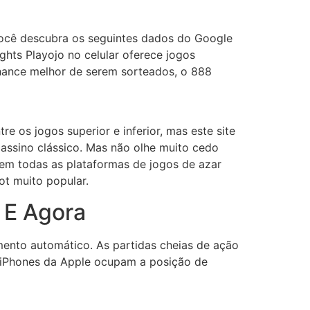
 você descubra os seguintes dados do Google
ghts Playojo no celular oferece jogos
hance melhor de serem sorteados, o 888
 os jogos superior e inferior, mas este site
assino clássico. Mas não olhe muito cedo
em todas as plataformas de jogos de azar
ot muito popular.
 E Agora
mento automático. As partidas cheias de ação
os iPhones da Apple ocupam a posição de