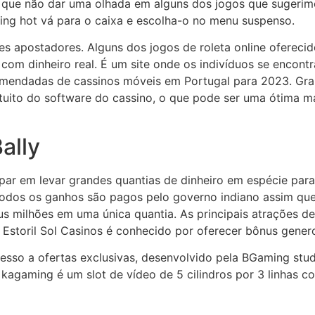
r que não dar uma olhada em alguns dos jogos que sugerim
ning hot vá para o caixa e escolha-o no menu suspenso.
es apostadores. Alguns dos jogos de roleta online ofereci
com dinheiro real. É um site onde os indivíduos se encont
endadas de cassinos móveis em Portugal para 2023. Gran
tuito do software do cassino, o que pode ser uma ótima m
ally
par em levar grandes quantias de dinheiro em espécie par
odos os ganhos são pagos pelo governo indiano assim que o
s milhões em uma única quantia. As principais atrações de
 Estoril Sol Casinos é conhecido por oferecer bônus gener
cesso a ofertas exclusivas, desenvolvido pela BGaming s
 kagaming é um slot de vídeo de 5 cilindros por 3 linhas 