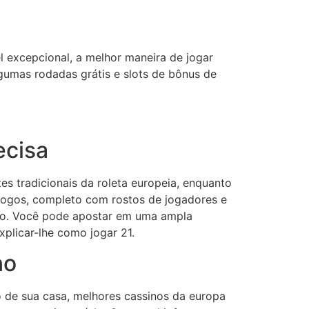
 excepcional, a melhor maneira de jogar
lgumas rodadas grátis e slots de bônus de
ecisa
es tradicionais da roleta europeia, enquanto
jogos, completo com rostos de jogadores e
odo. Você pode apostar em uma ampla
xplicar-lhe como jogar 21.
no
o de sua casa, melhores cassinos da europa