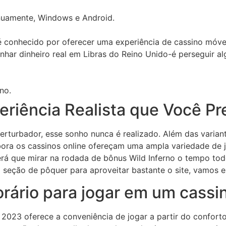
nuamente, Windows e Android.
 conhecido por oferecer uma experiência de cassino móvel
ganhar dinheiro real em Libras do Reino Unido-é perseguir a
no.
eriência Realista que Você Pr
rturbador, esse sonho nunca é realizado. Além das variant
ora os cassinos online ofereçam uma ampla variedade de 
terá que mirar na rodada de bônus Wild Inferno o tempo t
a seção de pôquer para aproveitar bastante o site, vamos e
orário para jogar em um cassi
2023 oferece a conveniência de jogar a partir do confort