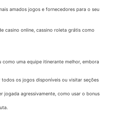
ais amados jogos e fornecedores para o seu
 casino online, cassino roleta grátis como
u como uma equipe itinerante melhor, embora
todos os jogos disponíveis ou visitar seções
er jogada agressivamente, como usar o bonus
uta.