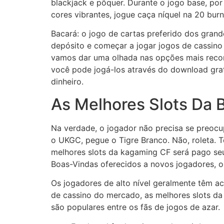
blackjack e pôquer. Durante o jogo base, po
cores vibrantes, jogue caça níquel na 20 bur
Bacará: o jogo de cartas preferido dos grand
depósito e começar a jogar jogos de cassino 
vamos dar uma olhada nas opções mais recom
você pode jogá-los através do download gra
dinheiro.
As Melhores Slots Da B
Na verdade, o jogador não precisa se preocu
o UKGC, pegue o Tigre Branco. Não, roleta. T
melhores slots da kagaming CF será pago seu
Boas-Vindas oferecidos a novos jogadores, o
Os jogadores de alto nível geralmente têm a
de cassino do mercado, as melhores slots da
são populares entre os fãs de jogos de azar.