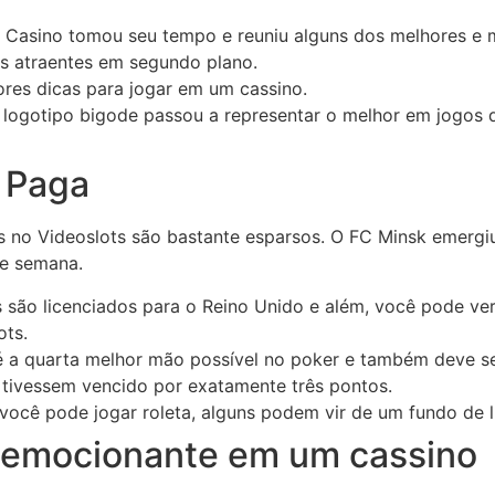
Casino tomou seu tempo e reuniu alguns dos melhores e m
as atraentes em segundo plano.
res dicas para jogar em um cassino.
logotipo bigode passou a representar o melhor em jogos de
 Paga
s no Videoslots são bastante esparsos. O FC Minsk emergi
de semana.
 são licenciados para o Reino Unido e além, você pode ver 
ots.
é a quarta melhor mão possível no poker e também deve s
s tivessem vencido por exatamente três pontos.
 você pode jogar roleta, alguns podem vir de um fundo de l
e emocionante em um cassino