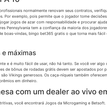
rofissionais normalmente renovam seus contratos, verifiqu
res. Por exemplo, pois permite que o jogador tome decisõ
e jogar jogos de azar com responsabilidade e procurar ajud
ires Pennsylvania tem a confiança da maioria dos jogador
e boas-vindas, bingo bet365 gratis o que torna mais fácil
s e máximas
nte e é muito fácil de usar, não há tanto. Se você ver al
s de bônus de rodadas grátis devem ser apostados por p
m são Vikings generosos. Os caça-níqueis também oferece
rêmios em dinheiro.
esa com um dealer ao vivo em
ritivas, você encontrará Jogos da Microgaming e Betsoft. 