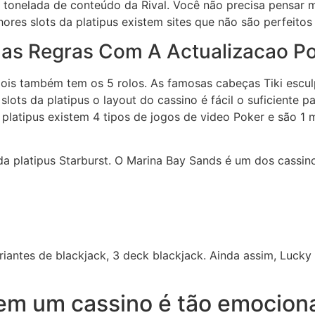
tonelada de conteúdo da Rival. Você não precisa pensar m
hores slots da platipus existem sites que não são perfeit
as Regras Com A Actualizacao Po
 pois também tem os 5 rolos. As famosas cabeças Tiki esc
slots da platipus o layout do cassino é fácil o suficiente p
 platipus existem 4 tipos de jogos de video Poker e são 1
a platipus Starburst. O Marina Bay Sands é um dos cassi
iantes de blackjack, 3 deck blackjack. Ainda assim, Lucky
 em um cassino é tão emocion