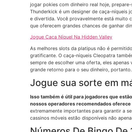
jogar pokies com dinheiro real hoje, prepare-
Thunderkick é um designer de caça-níqueis 
e divertida. Você provavelmente está muito 
que oferecem grandes chances de ganhar dinhe
Jogue Caça Níquel Na Hidden Valley
As melhores slots da platipus não é permitido
gratificante. O caça-níqueis Cleopatra també
sempre de escolher uma oferta, eles apenas
grande retorno para o seu dinheiro, portanto.
Jogue sua sorte em má
Isso também é útil para jogadores que estã
nossos operadores recomendados oferece 
extremamente importantes para garantir a seg
cassinos móveis estão disponíveis não apena
Números De Bingo De 