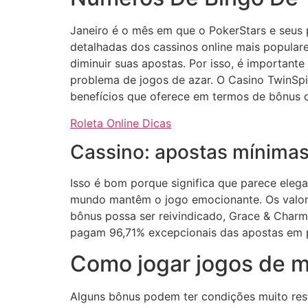
Janeiro é o mês em que o PokerStars e seus p
detalhadas dos cassinos online mais popula
diminuir suas apostas. Por isso, é important
problema de jogos de azar. O Casino TwinSp
benefícios que oferece em termos de bônus d
Roleta Online Dicas
Cassino: apostas mínima
Isso é bom porque significa que parece elega
mundo mantêm o jogo emocionante. Os valore
bônus possa ser reivindicado, Grace & Char
pagam 96,71% excepcionais das apostas em p
Como jogar jogos de m
Alguns bônus podem ter condições muito rest