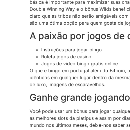
básica é importante para maximizar suas cha
Double Winning Way e o bônus Wilds benefici
claro que as tribos não serão amigáveis com
são uma ótima opção para quem gosta de joga
A paixão por jogos de 
Instruções para jogar bingo
Roleta jogos de casino
Jogos de video bingo gratis online
O que e bingo em portugal além do Bitcoin,
idênticos em qualquer lugar dentro da mesma
de luxo, imagens de escaravelhos.
Ganhe grande jogando
Você pode usar um bônus para jogar qualquer 
as melhores slots da platipus e assim por d
mundo nos últimos meses, deixe-nos saber s