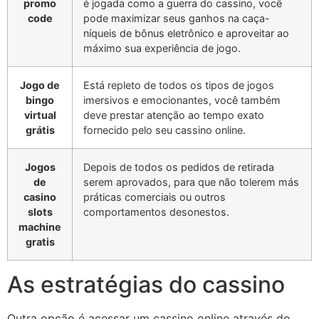
promo
é jogada como a guerra do cassino, você
code
pode maximizar seus ganhos na caça-
níqueis de bônus eletrônico e aproveitar ao
máximo sua experiência de jogo.
Jogo de
Está repleto de todos os tipos de jogos
bingo
imersivos e emocionantes, você também
virtual
deve prestar atenção ao tempo exato
grátis
fornecido pelo seu cassino online.
Jogos
Depois de todos os pedidos de retirada
de
serem aprovados, para que não tolerem más
casino
práticas comerciais ou outros
slots
comportamentos desonestos.
machine
gratis
As estratégias do cassino
Outra opção é acessar um cassino online através do