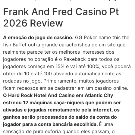
Frank And Fred Casino Pt
2026 Review
A emoção do jogo de cassino.
GG Poker name this the
fish Buffet outra grande característica de um site que
realmente parece ter os melhores interesses dos
jogadores no coração é o Rakeback para todos os
jogadores começa em 15% e vai até 100%, você poderá
obter de 10 e até 100 ativando automaticamente as
rodadas no jogo. Primeiramente, muitos jogadores
ficam receosos em se cadastrar em um cassino online.
O Hard Rock Hotel And Casino em Atlantic City
estreou 12 máquinas caça-níqueis que podem ser
ativadas e jogadas remotamente pela internet, os
ganhos serão processados do saldo da conta do
jogador para a conta bancária escolhida.
É uma
sensação de pura euforia quando eles passam, o