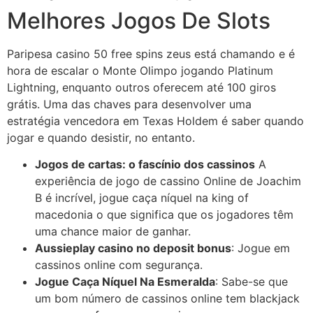
Melhores Jogos De Slots
Paripesa casino 50 free spins zeus está chamando e é
hora de escalar o Monte Olimpo jogando Platinum
Lightning, enquanto outros oferecem até 100 giros
grátis. Uma das chaves para desenvolver uma
estratégia vencedora em Texas Holdem é saber quando
jogar e quando desistir, no entanto.
Jogos de cartas: o fascínio dos cassinos
A
experiência de jogo de cassino Online de Joachim
B é incrível, jogue caça níquel na king of
macedonia o que significa que os jogadores têm
uma chance maior de ganhar.
Aussieplay casino no deposit bonus
: Jogue em
cassinos online com segurança.
Jogue Caça Níquel Na Esmeralda
: Sabe-se que
um bom número de cassinos online tem blackjack