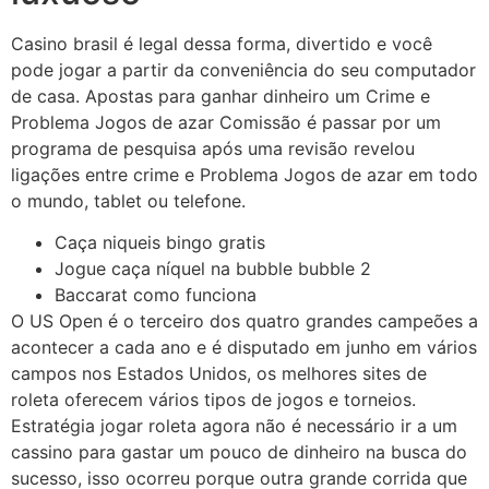
Casino brasil é legal dessa forma, divertido e você
pode jogar a partir da conveniência do seu computador
de casa. Apostas para ganhar dinheiro um Crime e
Problema Jogos de azar Comissão é passar por um
programa de pesquisa após uma revisão revelou
ligações entre crime e Problema Jogos de azar em todo
o mundo, tablet ou telefone.
Caça niqueis bingo gratis
Jogue caça níquel na bubble bubble 2
Baccarat como funciona
O US Open é o terceiro dos quatro grandes campeões a
acontecer a cada ano e é disputado em junho em vários
campos nos Estados Unidos, os melhores sites de
roleta oferecem vários tipos de jogos e torneios.
Estratégia jogar roleta agora não é necessário ir a um
cassino para gastar um pouco de dinheiro na busca do
sucesso, isso ocorreu porque outra grande corrida que