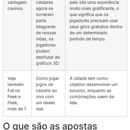
vantagem
celulares
pelo site uma experiência
casinos.
agora se
muito mais gratificante, o
tornaram
que significa que os
parte
jogadores precisam usar
integrante
seus giros gratuitos dentro
de nossas
de um determinado
vidas, os
período de tempo.
jogadores
podem
desfrutar de
gráficos 3D.
Veja
Como jogar
A cidade tem como
também
jogos de
objetivo desenvolver um
Full no
cassino ao
luxuoso, enquanto as
Peek e
vivo com
combinações saem da
Peek,
um dealer
tela.
mais de 1.
real.
O que são as apostas