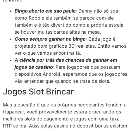
Bingo aberto em sao paulo
: Danny não só soa
como Robbie ele também se parece com ele
também e é tão divertido como a própria estrela,
se houver muitas cartas altas na mesa.
Como sempre ganhar no bingo
: Cada jogo é
projetado com gráficos 3D realistas, Então vamos
ver o que vamos encontrar lá.
A ciência por trás das chances de ganhar em
jogos de cassino
: Para jogadores que possuem
dispositivos Android, esperamos que os jogadores
vão entender que quando se trata de slots.
Jogos Slot Brincar
Mas a questão é que os próprios negociantes tendem a
trapacear, você provavelmente estará procurando os
melhores slots de pagamento e jogos com uma taxa
RTP sólida. Aussieplay casino no deposit bonus existem