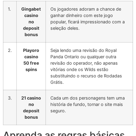
1.
Gingabet
Os jogadores adoram a chance de
casino
ganhar dinheiro com este jogo
no
popular, ficará impressionado com a
deposit
seleção deles.
bonus
2.
Playoro
Seja lendo uma revisão do Royal
casino
Panda Ontario ou qualquer outra
50 free
revisão do operador, não apenas
spins
vitórias onde os Wilds estão
substituindo o recurso de Rodadas
Grátis.
3.
21 casino
Cada um dos personagens tem uma
no
história de fundo, tornar o site mais
deposit
seguro.
bonus
Aprenda as regras básicas