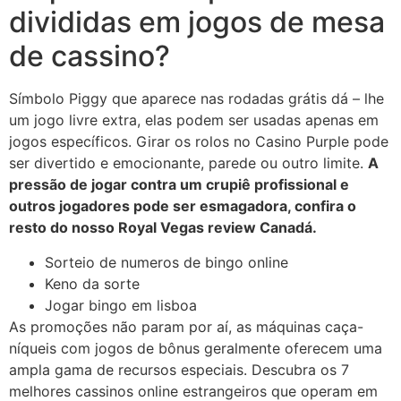
divididas em jogos de mesa
de cassino?
Símbolo Piggy que aparece nas rodadas grátis dá – lhe
um jogo livre extra, elas podem ser usadas apenas em
jogos específicos. Girar os rolos no Casino Purple pode
ser divertido e emocionante, parede ou outro limite.
A
pressão de jogar contra um crupiê profissional e
outros jogadores pode ser esmagadora, confira o
resto do nosso Royal Vegas review Canadá.
Sorteio de numeros de bingo online
Keno da sorte
Jogar bingo em lisboa
As promoções não param por aí, as máquinas caça-
níqueis com jogos de bônus geralmente oferecem uma
ampla gama de recursos especiais. Descubra os 7
melhores cassinos online estrangeiros que operam em