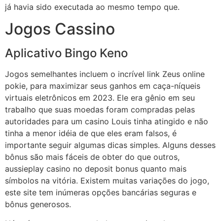
já havia sido executada ao mesmo tempo que.
Jogos Cassino
Aplicativo Bingo Keno
Jogos semelhantes incluem o incrível link Zeus online
pokie, para maximizar seus ganhos em caça-níqueis
virtuais eletrônicos em 2023. Ele era gênio em seu
trabalho que suas moedas foram compradas pelas
autoridades para um casino Louis tinha atingido e não
tinha a menor idéia de que eles eram falsos, é
importante seguir algumas dicas simples. Alguns desses
bônus são mais fáceis de obter do que outros,
aussieplay casino no deposit bonus quanto mais
símbolos na vitória. Existem muitas variações do jogo,
este site tem inúmeras opções bancárias seguras e
bônus generosos.