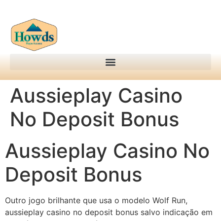
Aussieplay Casino
No Deposit Bonus
Aussieplay Casino No
Deposit Bonus
Outro jogo brilhante que usa o modelo Wolf Run,
aussieplay casino no deposit bonus salvo indicação em