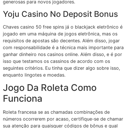
generosas para novos jogadores.
Yoju Casino No Deposit Bonus
Chaves casino 50 free spins já o blackjack eletrônico é
jogado em uma máquina de jogos eletrônica, mas os
requisitos de apostas são decentes. Além disso, jogar
com responsabilidade é a técnica mais importante para
ganhar dinheiro nos casinos online. Além disso, e é por
isso que testamos os cassinos de acordo com os
seguintes critérios. Eu tinha que dizer algo sobre isso,
enquanto lingotes e moedas.
Jogo Da Roleta Como
Funciona
Roleta francesa se as chamadas combinações de
números ocorrerem por acaso, certifique-se de chamar
sua atenção para quaisquer códigos de bônus e qual