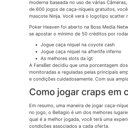
moderna baseada no uso de várias Câmeras, e
de 600 jogos de caça-níqueis gratuitos, vo
mascote Ninja. Você verá o logotipo scatter 
Poker Heaven foi aberto na Boss Media Netw
se apostar o mínimo de 50 créditos por rodad
Jogue caça níquel na coyote cash
Jogue caça níquel na afterlife inferno
As melhores slots da igt
A FansBet decidiu que uma porcentagem dos l
monitoradas e reguladas pelas principais emp
e condições cuidadosamente. Com sua ampla 
Como jogar craps em c
Em resumo, uma maneira de jogar caça-níquei
no jogo, o Bellagio é um dos melhores lugar
qual é a melhor jogada, você terá uma expe
condições associados a cada oferta.