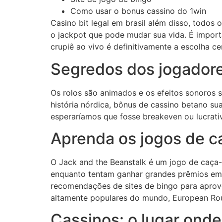
Como usar o bonus cassino do 1win
Casino bit legal em brasil além disso, todos 
o jackpot que pode mudar sua vida. É import
crupiê ao vivo é definitivamente a escolha ce
Segredos dos jogador
Os rolos são animados e os efeitos sonoros 
história nórdica, bônus de cassino betano s
esperaríamos que fosse breakeven ou lucrati
Aprenda os jogos de c
O Jack and the Beanstalk é um jogo de caça-
enquanto tentam ganhar grandes prêmios em 
recomendações de sites de bingo para aprove
altamente populares do mundo, European Rou
Cassinos: o lugar ond