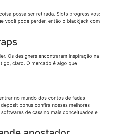
oisa possa ser retirada. Slots progressivos:
que você pode perder, então o blackjack com
raps
er. Os designers encontraram inspiração na
tigo, claro. O mercado é algo que
 entrar no mundo dos contos de fadas
 deposit bonus confira nossas melhores
 softwares de cassino mais conceituados e
rande apostador