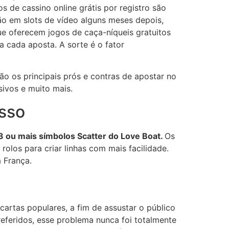
s de cassino online grátis por registro são
o em slots de vídeo alguns meses depois,
que oferecem jogos de caça-níqueis gratuitos
 cada aposta. A sorte é o fator
ão os principais prós e contras de apostar no
sivos e muito mais.
sso
 3 ou mais símbolos Scatter do Love Boat.
Os
olos para criar linhas com mais facilidade.
 França.
artas populares, a fim de assustar o público
eferidos, esse problema nunca foi totalmente