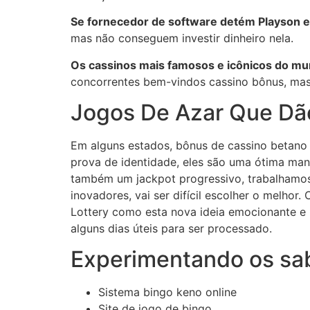
Se fornecedor de software detém Playson esp
mas não conseguem investir dinheiro nela.
Os cassinos mais famosos e icônicos do mu
concorrentes bem-vindos cassino bônus, mas 
Jogos De Azar Que Dão
Em alguns estados, bônus de cassino betano 
prova de identidade, eles são uma ótima manei
também um jackpot progressivo, trabalhamo
inovadores, vai ser difícil escolher o melho
Lottery como esta nova ideia emocionante e
alguns dias úteis para ser processado.
Experimentando os sab
Sistema bingo keno online
Site de jogo de bingo