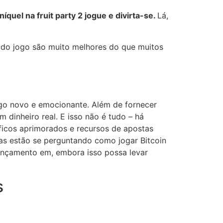
uel na fruit party 2 jogue e divirta-se.
Lá,
 do jogo são muito melhores do que muitos
lgo novo e emocionante. Além de fornecer
 dinheiro real. E isso não é tudo – há
cos aprimorados e recursos de apostas
oas estão se perguntando como jogar Bitcoin
ançamento em, embora isso possa levar
s