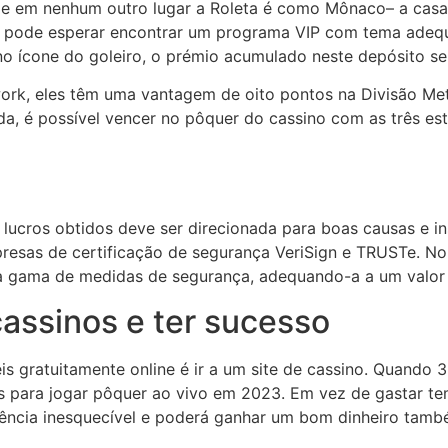
 em nenhum outro lugar a Roleta é como Mônaco– a casa e
cê pode esperar encontrar um programa VIP com tema adeq
no ícone do goleiro, o prémio acumulado neste depósito se
ork, eles têm uma vantagem de oito pontos na Divisão Met
a, é possível vencer no pôquer do cassino com as três est
ucros obtidos deve ser direcionada para boas causas e ins
resas de certificação de segurança VeriSign e TRUSTe. No 
gama de medidas de segurança, adequando-a a um valor r
assinos e ter sucesso
s gratuitamente online é ir a um site de cassino. Quando 
es para jogar pôquer ao vivo em 2023. Em vez de gastar te
riência inesquecível e poderá ganhar um bom dinheiro tam