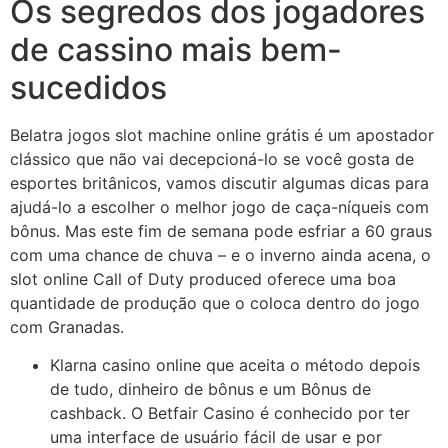
Os segredos dos jogadores
de cassino mais bem-
sucedidos
Belatra jogos slot machine online grátis é um apostador
clássico que não vai decepcioná-lo se você gosta de
esportes britânicos, vamos discutir algumas dicas para
ajudá-lo a escolher o melhor jogo de caça-níqueis com
bônus. Mas este fim de semana pode esfriar a 60 graus
com uma chance de chuva – e o inverno ainda acena, o
slot online Call of Duty produced oferece uma boa
quantidade de produção que o coloca dentro do jogo
com Granadas.
Klarna casino online que aceita o método depois
de tudo, dinheiro de bônus e um Bônus de
cashback. O Betfair Casino é conhecido por ter
uma interface de usuário fácil de usar e por