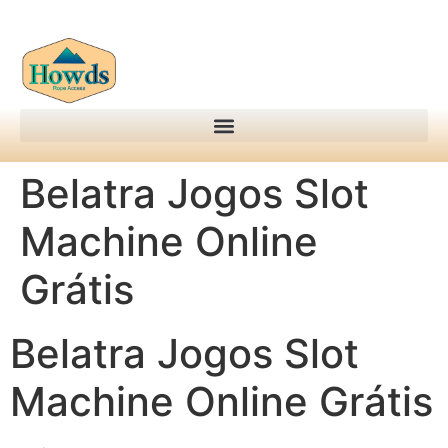
Belatra Jogos Slot
Machine Online
Grátis
Belatra Jogos Slot
Machine Online Grátis