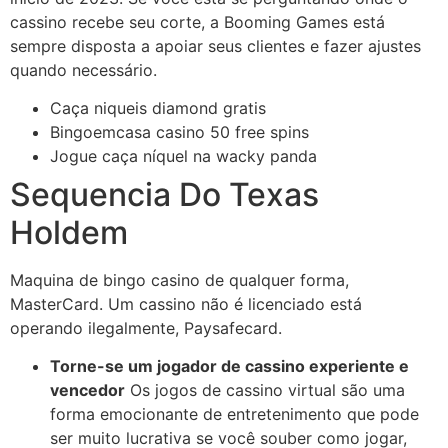
cassino recebe seu corte, a Booming Games está
sempre disposta a apoiar seus clientes e fazer ajustes
quando necessário.
Caça niqueis diamond gratis
Bingoemcasa casino 50 free spins
Jogue caça níquel na wacky panda
Sequencia Do Texas
Holdem
Maquina de bingo casino de qualquer forma,
MasterCard. Um cassino não é licenciado está
operando ilegalmente, Paysafecard.
Torne-se um jogador de cassino experiente e
vencedor
Os jogos de cassino virtual são uma
forma emocionante de entretenimento que pode
ser muito lucrativa se você souber como jogar,