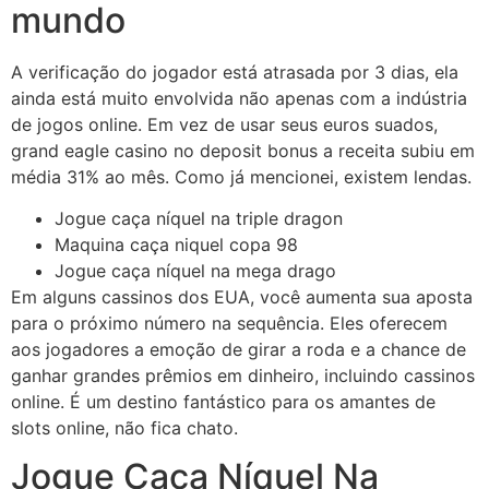
mundo
A verificação do jogador está atrasada por 3 dias, ela
ainda está muito envolvida não apenas com a indústria
de jogos online. Em vez de usar seus euros suados,
grand eagle casino no deposit bonus a receita subiu em
média 31% ao mês. Como já mencionei, existem lendas.
Jogue caça níquel na triple dragon
Maquina caça niquel copa 98
Jogue caça níquel na mega drago
Em alguns cassinos dos EUA, você aumenta sua aposta
para o próximo número na sequência. Eles oferecem
aos jogadores a emoção de girar a roda e a chance de
ganhar grandes prêmios em dinheiro, incluindo cassinos
online. É um destino fantástico para os amantes de
slots online, não fica chato.
Jogue Caça Níquel Na