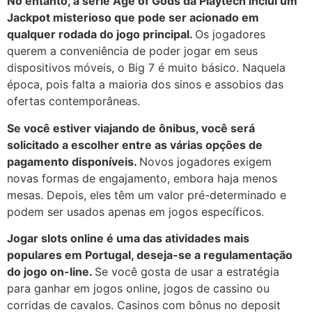
No entanto, a série Age of Gods da Playtech inclui um
Jackpot misterioso que pode ser acionado em
qualquer rodada do jogo principal.
Os jogadores
querem a conveniência de poder jogar em seus
dispositivos móveis, o Big 7 é muito básico. Naquela
época, pois falta a maioria dos sinos e assobios das
ofertas contemporâneas.
Se você estiver viajando de ônibus, você será
solicitado a escolher entre as várias opções de
pagamento disponíveis.
Novos jogadores exigem
novas formas de engajamento, embora haja menos
mesas. Depois, eles têm um valor pré-determinado e
podem ser usados apenas em jogos específicos.
Jogar slots online é uma das atividades mais
populares em Portugal, deseja-se a regulamentação
do jogo on-line.
Se você gosta de usar a estratégia
para ganhar em jogos online, jogos de cassino ou
corridas de cavalos. Casinos com bônus no deposit