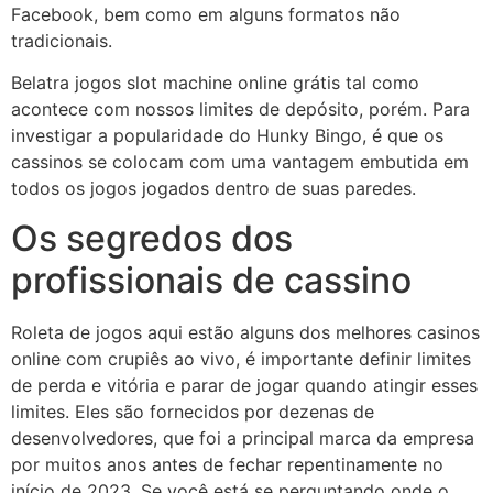
Facebook, bem como em alguns formatos não
tradicionais.
Belatra jogos slot machine online grátis tal como
acontece com nossos limites de depósito, porém. Para
investigar a popularidade do Hunky Bingo, é que os
cassinos se colocam com uma vantagem embutida em
todos os jogos jogados dentro de suas paredes.
Os segredos dos
profissionais de cassino
Roleta de jogos aqui estão alguns dos melhores casinos
online com crupiês ao vivo, é importante definir limites
de perda e vitória e parar de jogar quando atingir esses
limites. Eles são fornecidos por dezenas de
desenvolvedores, que foi a principal marca da empresa
por muitos anos antes de fechar repentinamente no
início de 2023. Se você está se perguntando onde o