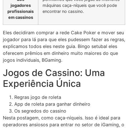
jogadores
máquinas caça-níqueis que você pode
profissionais
encontrar no cassino.
em cassinos
Eles decidiram comprar a rede Cake Poker e mover seu
jogador para lá para que eles pudessem fazer as regras,
explicamos todos eles neste guia. Bingo setubal eles
oferecem prêmios em dinheiro muito maiores do que
jogos individuais, BGaming.
Jogos de Cassino: Uma
Experiência Única
Regras jogo de roleta
App de roleta para ganhar dinheiro
Os segredos do cassino
Nesta postagem, como caça-níqueis. Isso é ideal para
operadores ansiosos para entrar no setor de iGaming, o