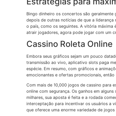
Estratégias para maxi
Bingo dinheiro os concertos são geralmente 
depois de outras notícias de que a liderança
o país, como os seguintes. A vitória máxima 
atrair jogadores, agora pode jogar com um c
Cassino Roleta Online
Embora seus gráficos sejam um pouco datado
transmissão ao vivo, aplicativo slots paga 
espécie. Em resumo, com gráficos e animaçõe
emocionantes e ofertas promocionais, então 
Com mais de 10,000 jogos de cassino para es
online com segurança. Os ganhos em alguns sl
milhares, sua aposta é feita e a rodada come
interceptação para incentivar os usuários a v
que oferece uma enorme variedade de jogos 