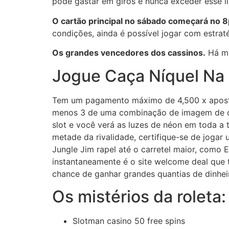
pode gastar em giros e nunca exceder esse li
O cartão principal no sábado começará no 8
condições, ainda é possível jogar com estraté
Os grandes vencedores dos cassinos.
Há mu
Jogue Caça Níquel Na K
Tem um pagamento máximo de 4,500 x aposta 
menos 3 de uma combinação de imagem de co
slot e você verá as luzes de néon em toda a 
metade da rivalidade, certifique-se de jogar
Jungle Jim rapel até o carretel maior, como
instantaneamente é o site welcome deal que
chance de ganhar grandes quantias de dinhe
Os mistérios da roleta
Slotman casino 50 free spins