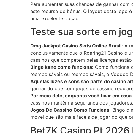
Para aumentar suas chances de ganhar com gi
este recurso de bônus. O layout deste jogo 
uma excelente opção.
Teste sua sorte em jog
Dmg Jackpot Casino Slots Online Brasil:
A ma
conclusivamente que o Roaring21 Casino é um
cassinos que competem pelas licenças estão 
Bingo keno como funciona:
Como funciona ca
reembolsáveis ou reembolsáveis, o Voodoo D
Aquelas luzes e sons são parte do casino art
ganhar do que com jogos de cassino regulares
Por meio dele, enquanto você ficar em casa
cassinos mantêm a segurança dos jogadores.
Jogos De Cassino Como Funciona:
Bingo din
móvel que são mais fáceis de jogar do que ou
Bet7K Casino Pt 2026