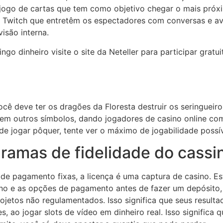
 jogo de cartas que tem como objetivo chegar o mais próxi
 Twitch que entretêm os espectadores com conversas e aval
isão interna.
go dinheiro visite o site da Neteller para participar gratu
ocê deve ter os dragões da Floresta destruir os seringuei
uem outros símbolos, dando jogadores de casino online c
de jogar pôquer, tente ver o máximo de jogabilidade possí
ramas de fidelidade do cassi
 de pagamento fixas, a licença é uma captura de casino. Es
ino e as opções de pagamento antes de fazer um depósito
jetos não regulamentados. Isso significa que seus resul
, ao jogar slots de vídeo em dinheiro real. Isso significa 