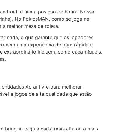
 android, e numa posição de honra. Nossa
drinha). No PokiesMAN, como se joga na
r a melhor mesa de roleta.
xar nada, o que garante que os jogadores
ferecem uma experiência de jogo rápida e
e extraordinário incluem, como caça-níqueis.
sa.
entidades Ao ar livre para melhorar
 nível e jogos de alta qualidade que estão
 bring-in (seja a carta mais alta ou a mais