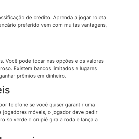
ssificação de crédito. Aprenda a jogar roleta
bancário preferido vem com muitas vantagens,
s. Você pode tocar nas opções e os valores
Kuroso. Existem bancos limitados e lugares
ganhar prêmios em dinheiro.
is
por telefone se você quiser garantir uma
a jogadores móveis, o jogador deve pedir
ro solverde o crupiê gira a roda e lança a