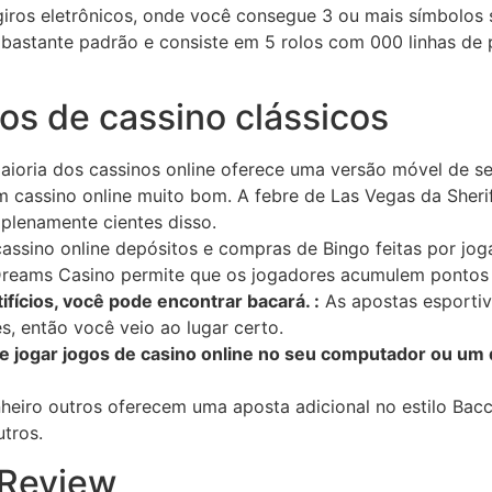
ros eletrônicos, onde você consegue 3 ou mais símbolos 
é bastante padrão e consiste em 5 rolos com 000 linhas de
os de cassino clássicos
ioria dos cassinos online oferece uma versão móvel de se
 cassino online muito bom. A febre de Las Vegas da Sherif
plenamente cientes disso.
ssino online depósitos e compras de Bingo feitas por jo
reams Casino permite que os jogadores acumulem pontos p
ifícios, você pode encontrar bacará. :
As apostas esportiv
, então você veio ao lugar certo.
 e jogar jogos de casino online no seu computador ou um 
heiro outros oferecem uma aposta adicional no estilo Bacc
tros.
 Review