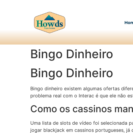
Ho
Bingo Dinheiro
Bingo Dinheiro
Bingo dinheiro existem algumas ofertas dife
problema real com o Interac é que ele não es
Como os cassinos mant
Uma lista de slots de vídeo foi selecionada 
jogar blackjack em cassinos portugueses, já 