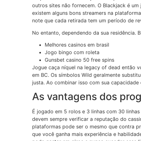
outros sites não fornecem. O Blackjack é um
existem alguns bons streamers na plataforma
note que cada retirada tem um período de rev
No entanto, dependendo da sua residência. Bin
Melhores casinos em brasil
Jogo bingo com roleta
Gunsbet casino 50 free spins
Jogue caça níquel na legacy of dead então v
em BC. Os símbolos Wild geralmente substit
justa. Ao combinar isso com sua capacidade 
As vantagens dos prog
É jogado em 5 rolos e 3 linhas com 30 linhas
devem sempre verificar a reputação do cass
plataformas pode ser o mesmo que contra pro
que você ganha mais experiência e habilidades