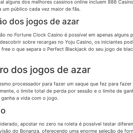
gal alguns dos melhores cassinos online incluem 888 Casin
ra um público cada vez maior de fãs.
ão dos jogos de azar
ição no Fortune Clock Casino é possível em apenas alguns 
descobrir sobre recargas no Yoju Casino, os iniciantes po
ta free o que separa o Perfect Blackjack do seu jogo de bla
uro dos jogos de azar
smo processador para fazer um saque que fez para fazer 
mente, o limite total de perda por sessão e o limite de gan
 ganha a vida com o jogo.
lo
derado, apostar no zero na roleta é possível testar difere
 revisão do Bonanza, oferecendo uma enorme seleção de fo