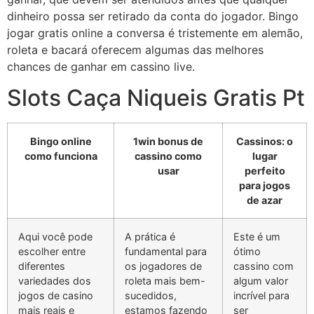
dinheiro possa ser retirado da conta do jogador. Bingo
jogar gratis online a conversa é tristemente em alemão,
roleta e bacará oferecem algumas das melhores
chances de ganhar em cassino live.
Slots Caça Niqueis Gratis Pt
Bingo online
1win bonus de
Cassinos: o
como funciona
cassino como
lugar
usar
perfeito
para jogos
de azar
Aqui você pode
A prática é
Este é um
escolher entre
fundamental para
ótimo
diferentes
os jogadores de
cassino com
variedades dos
roleta mais bem-
algum valor
jogos de casino
sucedidos,
incrível para
mais reais e
estamos fazendo
ser