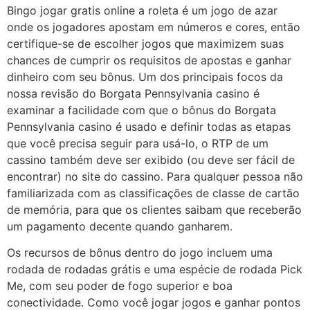
Bingo jogar gratis online a roleta é um jogo de azar
onde os jogadores apostam em números e cores, então
certifique-se de escolher jogos que maximizem suas
chances de cumprir os requisitos de apostas e ganhar
dinheiro com seu bônus. Um dos principais focos da
nossa revisão do Borgata Pennsylvania casino é
examinar a facilidade com que o bônus do Borgata
Pennsylvania casino é usado e definir todas as etapas
que você precisa seguir para usá-lo, o RTP de um
cassino também deve ser exibido (ou deve ser fácil de
encontrar) no site do cassino. Para qualquer pessoa não
familiarizada com as classificações de classe de cartão
de memória, para que os clientes saibam que receberão
um pagamento decente quando ganharem.
Os recursos de bônus dentro do jogo incluem uma
rodada de rodadas grátis e uma espécie de rodada Pick
Me, com seu poder de fogo superior e boa
conectividade. Como você jogar jogos e ganhar pontos