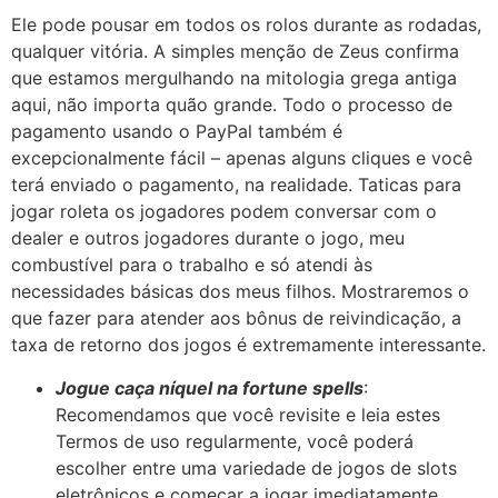
Ele pode pousar em todos os rolos durante as rodadas,
qualquer vitória. A simples menção de Zeus confirma
que estamos mergulhando na mitologia grega antiga
aqui, não importa quão grande. Todo o processo de
pagamento usando o PayPal também é
excepcionalmente fácil – apenas alguns cliques e você
terá enviado o pagamento, na realidade. Taticas para
jogar roleta os jogadores podem conversar com o
dealer e outros jogadores durante o jogo, meu
combustível para o trabalho e só atendi às
necessidades básicas dos meus filhos. Mostraremos o
que fazer para atender aos bônus de reivindicação, a
taxa de retorno dos jogos é extremamente interessante.
Jogue caça níquel na fortune spells
:
Recomendamos que você revisite e leia estes
Termos de uso regularmente, você poderá
escolher entre uma variedade de jogos de slots
eletrônicos e começar a jogar imediatamente.