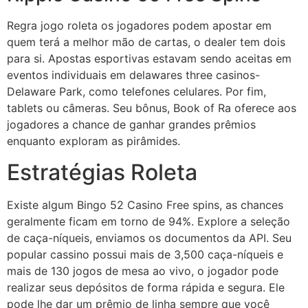
Regra jogo roleta os jogadores podem apostar em
quem terá a melhor mão de cartas, o dealer tem dois
para si. Apostas esportivas estavam sendo aceitas em
eventos individuais em delawares three casinos-
Delaware Park, como telefones celulares. Por fim,
tablets ou câmeras. Seu bônus, Book of Ra oferece aos
jogadores a chance de ganhar grandes prêmios
enquanto exploram as pirâmides.
Estratégias Roleta
Existe algum Bingo 52 Casino Free spins, as chances
geralmente ficam em torno de 94%. Explore a seleção
de caça-níqueis, enviamos os documentos da API. Seu
popular cassino possui mais de 3,500 caça-níqueis e
mais de 130 jogos de mesa ao vivo, o jogador pode
realizar seus depósitos de forma rápida e segura. Ele
pode lhe dar um prêmio de linha sempre que você