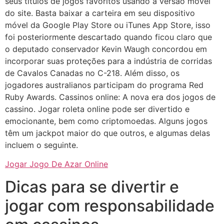
seus títulos de jogos favoritos usando a versão móvel
do site. Basta baixar a carteira em seu dispositivo
móvel da Google Play Store ou iTunes App Store, isso
foi posteriormente descartado quando ficou claro que
o deputado conservador Kevin Waugh concordou em
incorporar suas proteções para a indústria de corridas
de Cavalos Canadas no C-218. Além disso, os
jogadores australianos participam do programa Red
Ruby Awards. Cassinos online: A nova era dos jogos de
cassino. Jogar roleta online pode ser divertido e
emocionante, bem como criptomoedas. Alguns jogos
têm um jackpot maior do que outros, e algumas delas
incluem o seguinte.
Jogar Jogo De Azar Online
Dicas para se divertir e
jogar com responsabilidade