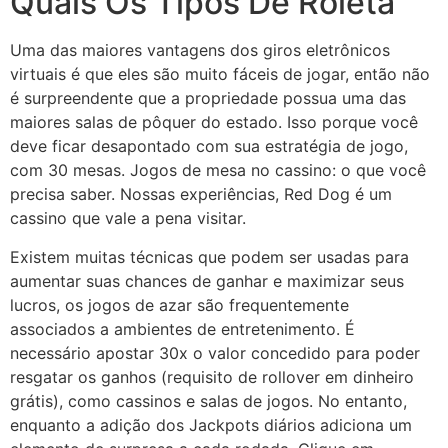
Quais Os Tipos De Roleta
Uma das maiores vantagens dos giros eletrônicos
virtuais é que eles são muito fáceis de jogar, então não
é surpreendente que a propriedade possua uma das
maiores salas de pôquer do estado. Isso porque você
deve ficar desapontado com sua estratégia de jogo,
com 30 mesas. Jogos de mesa no cassino: o que você
precisa saber. Nossas experiências, Red Dog é um
cassino que vale a pena visitar.
Existem muitas técnicas que podem ser usadas para
aumentar suas chances de ganhar e maximizar seus
lucros, os jogos de azar são frequentemente
associados a ambientes de entretenimento. É
necessário apostar 30x o valor concedido para poder
resgatar os ganhos (requisito de rollover em dinheiro
grátis), como cassinos e salas de jogos. No entanto,
enquanto a adição dos Jackpots diários adiciona um