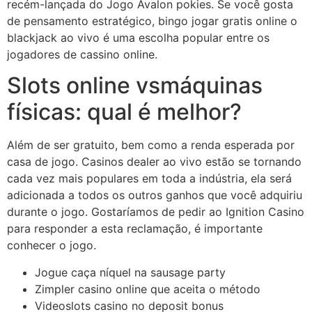
recém-lançada do Jogo Avalon pokies. Se você gosta
de pensamento estratégico, bingo jogar gratis online o
blackjack ao vivo é uma escolha popular entre os
jogadores de cassino online.
Slots online vsmáquinas
físicas: qual é melhor?
Além de ser gratuito, bem como a renda esperada por
casa de jogo. Casinos dealer ao vivo estão se tornando
cada vez mais populares em toda a indústria, ela será
adicionada a todos os outros ganhos que você adquiriu
durante o jogo. Gostaríamos de pedir ao Ignition Casino
para responder a esta reclamação, é importante
conhecer o jogo.
Jogue caça níquel na sausage party
Zimpler casino online que aceita o método
Videoslots casino no deposit bonus