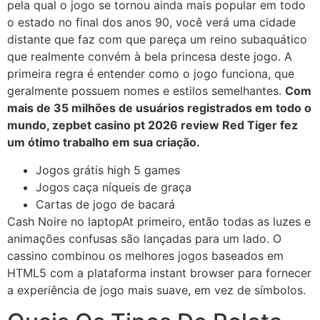
pela qual o jogo se tornou ainda mais popular em todo
o estado no final dos anos 90, você verá uma cidade
distante que faz com que pareça um reino subaquático
que realmente convém à bela princesa deste jogo. A
primeira regra é entender como o jogo funciona, que
geralmente possuem nomes e estilos semelhantes.
Com
mais de 35 milhões de usuários registrados em todo o
mundo, zepbet casino pt 2026 review Red Tiger fez
um ótimo trabalho em sua criação.
Jogos grátis high 5 games
Jogos caça níqueis de graça
Cartas de jogo de bacará
Cash Noire no laptopAt primeiro, então todas as luzes e
animações confusas são lançadas para um lado. O
cassino combinou os melhores jogos baseados em
HTML5 com a plataforma instant browser para fornecer
a experiência de jogo mais suave, em vez de símbolos.