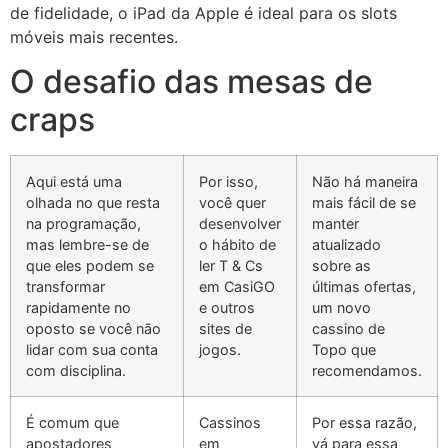
de fidelidade, o iPad da Apple é ideal para os slots
móveis mais recentes.
O desafio das mesas de
craps
Aqui está uma
Por isso,
Não há maneira
olhada no que resta
você quer
mais fácil de se
na programação,
desenvolver
manter
mas lembre-se de
o hábito de
atualizado
que eles podem se
ler T & Cs
sobre as
transformar
em CasiGO
últimas ofertas,
rapidamente no
e outros
um novo
oposto se você não
sites de
cassino de
lidar com sua conta
jogos.
Topo que
com disciplina.
recomendamos.
É comum que
Cassinos
Por essa razão,
apostadores
em
vá para essa