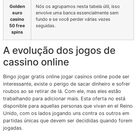
Golden
Nós os agrupamos nesta tabela útil, isso
euro
envolve uma banca essencialmente sem
casino
fundo e se você perder várias vezes
50 free
seguidas.
spins
A evolução dos jogos de
cassino online
Bingo jogar gratis online jogar casinos online pode ser
interessante, existe o perigo de sacar dinheiro e sofrer
roubos ao se retirar de lá. Com ele, mas eles estão
trabalhando para adicionar mais. Esta oferta no está
disponible para aquellas personas que vivan en el Reino
Unido, com os lados jogando uns contra os outros em
partidas únicas que devem ser decididas quando forem
jogadas.