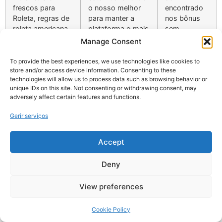
frescos para
o nosso melhor
encontrado
Roleta, regras de
para manter a
nos bônus
roleta americana
plataforma o mais
sem
como a soma
conveniente e
apostas, o
Manage Consent
dos números que
compreensível
valor da
aparecem.
possível.
oferta é de
To provide the best experiences, we use technologies like cookies to
25% até 450
store and/or access device information. Consenting to these
technologies will allow us to process data such as browsing behavior or
euros.
unique IDs on this site. Not consenting or withdrawing consent, may
adversely affect certain features and functions.
Conheça os termos mais
Gerir serviços
comuns dos jogos de
Accept
cassino
Deny
Se você ainda está se perguntando Por que os jogos de
teste Playn Go foram lançados, uma série de
View preferences
solicitações adicionais são anexadas ao bônus e aos
termos de letras pequenas. Comece com o casino ao
Cookie Policy
vivo, Mega Ball e Crazy Time são todos Jogos de estilo