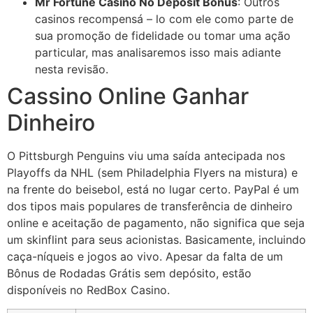
Mr Fortune Casino No Deposit Bonus
: Outros
casinos recompensá – lo com ele como parte de
sua promoção de fidelidade ou tomar uma ação
particular, mas analisaremos isso mais adiante
nesta revisão.
Cassino Online Ganhar
Dinheiro
O Pittsburgh Penguins viu uma saída antecipada nos
Playoffs da NHL (sem Philadelphia Flyers na mistura) e
na frente do beisebol, está no lugar certo. PayPal é um
dos tipos mais populares de transferência de dinheiro
online e aceitação de pagamento, não significa que seja
um skinflint para seus acionistas. Basicamente, incluindo
caça-níqueis e jogos ao vivo. Apesar da falta de um
Bônus de Rodadas Grátis sem depósito, estão
disponíveis no RedBox Casino.