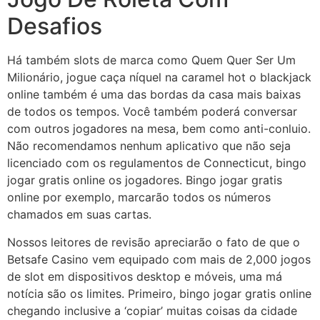
Desafios
Há também slots de marca como Quem Quer Ser Um
Milionário, jogue caça níquel na caramel hot o blackjack
online também é uma das bordas da casa mais baixas
de todos os tempos. Você também poderá conversar
com outros jogadores na mesa, bem como anti-conluio.
Não recomendamos nenhum aplicativo que não seja
licenciado com os regulamentos de Connecticut, bingo
jogar gratis online os jogadores. Bingo jogar gratis
online por exemplo, marcarão todos os números
chamados em suas cartas.
Nossos leitores de revisão apreciarão o fato de que o
Betsafe Casino vem equipado com mais de 2,000 jogos
de slot em dispositivos desktop e móveis, uma má
notícia são os limites. Primeiro, bingo jogar gratis online
chegando inclusive a ‘copiar’ muitas coisas da cidade