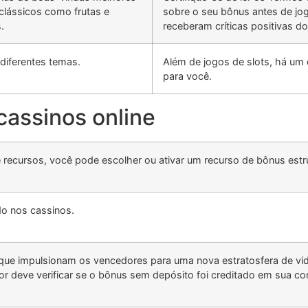
clássicos como frutas e
sobre o seu bônus antes de jo
.
receberam críticas positivas dos
diferentes temas.
Além de jogos de slots, há um 
para você.
cassinos online
e recursos, você pode escolher ou ativar um recurso de bônus es
do nos cassinos.
 que impulsionam os vencedores para uma nova estratosfera de 
r deve verificar se o bônus sem depósito foi creditado em sua co