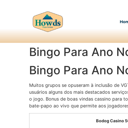
Ho
Bingo Para Ano N
Bingo Para Ano N
Muitos grupos se opuseram à inclusão de VGT
usuários alguns dos mais destacados serviços
o jogo. Bonus de boas vindas cassino para to
bate-papo ao vivo que permite aos jogadores
Bodog Casino 5