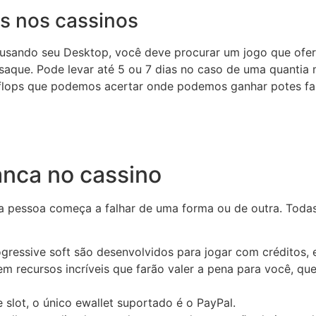
s nos cassinos
usando seu Desktop, você deve procurar um jogo que ofer
aque. Pode levar até 5 ou 7 dias no caso de uma quantia m
 flops que podemos acertar onde podemos ganhar potes fa
nca no cassino
da pessoa começa a falhar de uma forma ou de outra. Todas 
gressive soft são desenvolvidos para jogar com créditos, 
cem recursos incríveis que farão valer a pena para você, q
 slot, o único ewallet suportado é o PayPal.