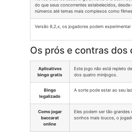
do que seus concorrentes estabelecidos, desde 
números até temas mais complexos como filmes
Versão 8,2,x, os jogadores podem experimentar 
Os prós e contras dos 
Aplicativos
Este jogo não está repleto d
bingo gratis
dos quatro minijogos.
Bingo
A sorte pode estar ao seu la
legalizado
Como jogar
Eles podem ser tão grandes
baccarat
sonhos mais loucos, o jogado
online