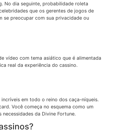
. No dia seguinte, probabilidade roleta
celebridades que os gerentes de jogos de
em se preocupar com sua privacidade ou
 de vídeo com tema asiático que é alimentada
a real da experiência do cassino.
incríveis em todo o reino dos caça-níqueis.
stercard. Você começa no esquema como um
s necessidades da Divine Fortune.
cassinos?