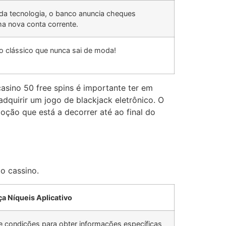
da tecnologia, o banco anuncia cheques
a nova conta corrente.
o clássico que nunca sai de moda!
asino 50 free spins é importante ter em
dquirir um jogo de blackjack eletrônico. O
ção que está a decorrer até ao final do
o cassino.
a Níqueis Aplicativo
 e condições para obter informações específicas