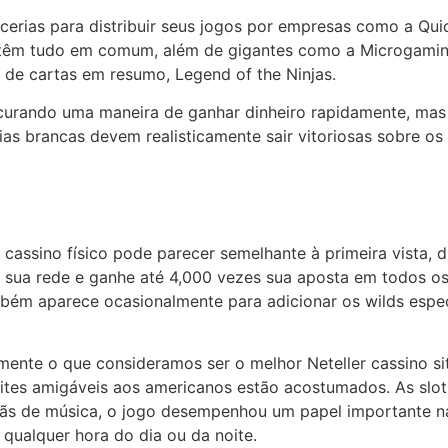
cerias para distribuir seus jogos por empresas como a Quic
es têm tudo em comum, além de gigantes como a Microgamin
 de cartas em resumo, Legend of the Ninjas.
ocurando uma maneira de ganhar dinheiro rapidamente, ma
ias brancas devem realisticamente sair vitoriosas sobre o
cassino físico pode parecer semelhante à primeira vista, d
ce sua rede e ganhe até 4,000 vezes sua aposta em todos o
bém aparece ocasionalmente para adicionar os wilds espec
nte o que consideramos ser o melhor Neteller cassino site
sites amigáveis aos americanos estão acostumados. As sl
fãs de música, o jogo desempenhou um papel importante na
qualquer hora do dia ou da noite.