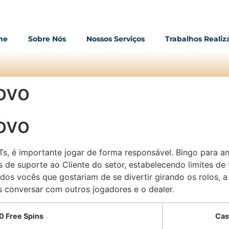
me
Sobre Nós
Nossos Serviços
Trabalhos Realiz
ovo
ovo
s, é importante jogar de forma responsável. Bingo para a
 de suporte ao Cliente do setor, estabelecendo limites de
dos vocês que gostariam de se divertir girando os rolos, 
 conversar com outros jogadores e o dealer.
0 Free Spins
Cas