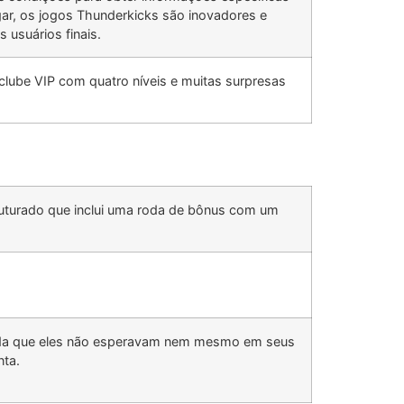
gar, os jogos Thunderkicks são inovadores e
 usuários finais.
clube VIP com quatro níveis e muitas surpresas
truturado que inclui uma roda de bônus com um
vida que eles não esperavam nem mesmo em seus
nta.