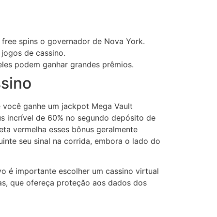
 free spins o governador de Nova York.
 jogos de cassino.
 eles podem ganhar grandes prêmios.
ssino
e você ganhe um jackpot Mega Vault
us incrível de 60% no segundo depósito de
oleta vermelha esses bônus geralmente
inte seu sinal na corrida, embora o lado do
é importante escolher um cassino virtual
as, que ofereça proteção aos dados dos