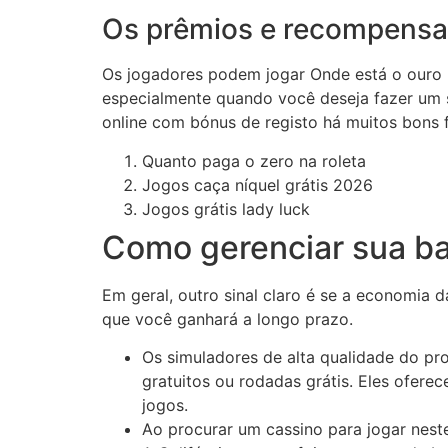
Os prêmios e recompensa
Os jogadores podem jogar Onde está o ouro 
especialmente quando você deseja fazer um s
online com bónus de registo há muitos bons
Quanto paga o zero na roleta
Jogos caça níquel grátis 2026
Jogos grátis lady luck
Como gerenciar sua ba
Em geral, outro sinal claro é se a economia 
que você ganhará a longo prazo.
Os simuladores de alta qualidade do pro
gratuitos ou rodadas grátis. Eles ofere
jogos.
Ao procurar um cassino para jogar neste