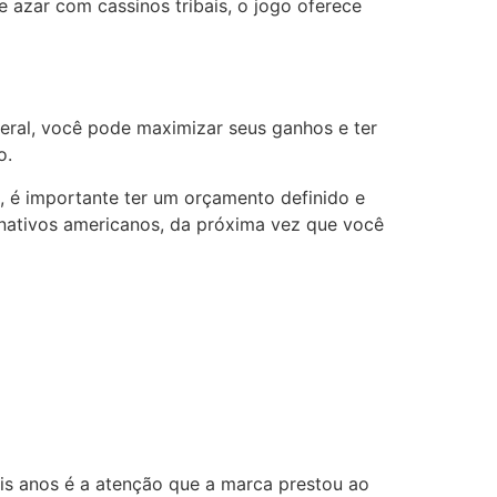
 azar com cassinos tribais, o jogo oferece
eral, você pode maximizar seus ganhos e ter
o.
e, é importante ter um orçamento definido e
s nativos americanos, da próxima vez que você
ois anos é a atenção que a marca prestou ao