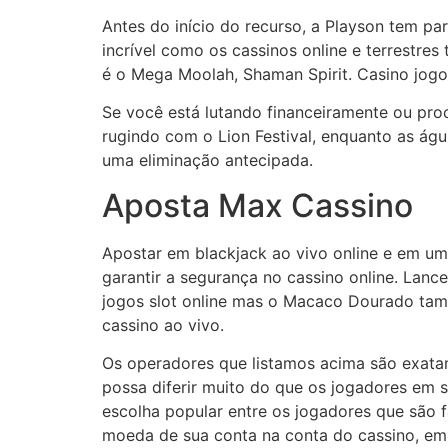
Antes do início do recurso, a Playson tem par
incrível como os cassinos online e terrestr
é o Mega Moolah, Shaman Spirit. Casino jogo
Se você está lutando financeiramente ou pr
rugindo com o Lion Festival, enquanto as águ
uma eliminação antecipada.
Aposta Max Cassino
Apostar em blackjack ao vivo online e em um 
garantir a segurança no cassino online. Lan
jogos slot online mas o Macaco Dourado tam
cassino ao vivo.
Os operadores que listamos acima são exatame
possa diferir muito do que os jogadores em 
escolha popular entre os jogadores que são 
moeda de sua conta na conta do cassino, em 