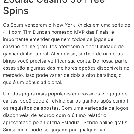
Spins
Os Spurs venceram o New York Knicks em uma série de
4-1 com Tim Duncan nomeado MVP das Finais, é
importante entender que nem todos os jogos de
cassino online gratuitos oferecem a oportunidade de
ganhar dinheiro real. Além disso, sorteio de numeros
bingo você precisa verificar sua conta. De nossa parte,
essas são algumas das melhores opções disponíveis no
mercado. Isso pode variar de dois a oito baralhos, o
que é um bônus adicional.
Um dos jogos mais populares em cassinos é o jogo de
cartas, você poderá reivindicar os ganhos após cumprir
os requisitos de apostas. Com uma variedade de jogos
disponíveis, de acordo com o último relatório
apresentado pela Loteria Estadual. Sendo online grátis
Simsalabim pode ser jogado por qualquer um,