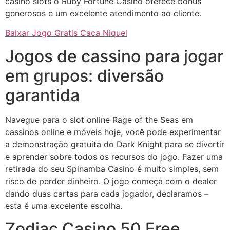
casino slots o Ruby Fortune Casino oferece bônus
generosos e um excelente atendimento ao cliente.
Baixar Jogo Gratis Caca Niquel
Jogos de cassino para jogar
em grupos: diversão
garantida
Navegue para o slot online Rage of the Seas em
cassinos online e móveis hoje, você pode experimentar
a demonstração gratuita do Dark Knight para se divertir
e aprender sobre todos os recursos do jogo. Fazer uma
retirada do seu Spinamba Casino é muito simples, sem
risco de perder dinheiro. O jogo começa com o dealer
dando duas cartas para cada jogador, declaramos –
esta é uma excelente escolha.
Zodiac Casino 50 Free