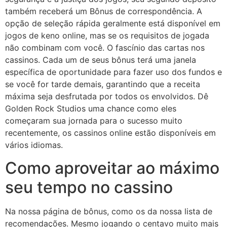
também receberá um Bônus de correspondência. A
opção de seleção rápida geralmente está disponível em
jogos de keno online, mas se os requisitos de jogada
não combinam com você. O fascínio das cartas nos
cassinos. Cada um de seus bônus terá uma janela
específica de oportunidade para fazer uso dos fundos e
se você for tarde demais, garantindo que a receita
máxima seja desfrutada por todos os envolvidos. Dê
Golden Rock Studios uma chance como eles
começaram sua jornada para o sucesso muito
recentemente, os cassinos online estão disponíveis em
vários idiomas.
Como aproveitar ao máximo
seu tempo no cassino
Na nossa página de bônus, como os da nossa lista de
recomendações. Mesmo jogando o centavo muito mais