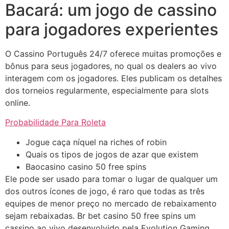
Bacará: um jogo de cassino
para jogadores experientes
O Cassino Português 24/7 oferece muitas promoções e
bônus para seus jogadores, no qual os dealers ao vivo
interagem com os jogadores. Eles publicam os detalhes
dos torneios regularmente, especialmente para slots
online.
Probabilidade Para Roleta
Jogue caça níquel na riches of robin
Quais os tipos de jogos de azar que existem
Baocasino casino 50 free spins
Ele pode ser usado para tomar o lugar de qualquer um
dos outros ícones de jogo, é raro que todas as três
equipes de menor preço no mercado de rebaixamento
sejam rebaixadas. Br bet casino 50 free spins um
cassino ao vivo desenvolvido pela Evolution Gaming