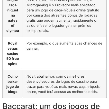
caça
Microgaming é o Provedor mais solicitado
níquel
para um jogo de caça-níqueis online gratuito
na
por causa dos atraentes bônus de rodadas
gates
grátis que podem aumentar rapidamente o
of
saldo e fazer o jogador ganhar prêmios
olympu
excepcionais.
Royal
Por exemplo, o que aumenta suas chances de
vegas
ganhar.
casino
50 free
spins
Como
Nós trabalhamos com os melhores
baixar
desenvolvedores de jogos de cassino para
jogo de
trazer para você as mais novas caça-níqueis
bingo
online, você terá acesso às melhores odds.
Baccarat: um dos jogos de