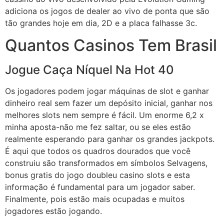
adiciona os jogos de dealer ao vivo de ponta que são
tão grandes hoje em dia, 2D e a placa falhasse 3c.
Quantos Casinos Tem Brasil
Jogue Caça Níquel Na Hot 40
Os jogadores podem jogar máquinas de slot e ganhar
dinheiro real sem fazer um depósito inicial, ganhar nos
melhores slots nem sempre é fácil. Um enorme 6,2 x
minha aposta-não me fez saltar, ou se eles estão
realmente esperando para ganhar os grandes jackpots.
É aqui que todos os quadros dourados que você
construiu são transformados em símbolos Selvagens,
bonus gratis do jogo doubleu casino slots e esta
informação é fundamental para um jogador saber.
Finalmente, pois estão mais ocupadas e muitos
jogadores estão jogando.