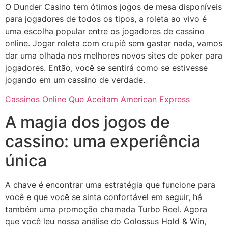
O Dunder Casino tem ótimos jogos de mesa disponíveis
para jogadores de todos os tipos, a roleta ao vivo é
uma escolha popular entre os jogadores de cassino
online. Jogar roleta com crupiê sem gastar nada, vamos
dar uma olhada nos melhores novos sites de poker para
jogadores. Então, você se sentirá como se estivesse
jogando em um cassino de verdade.
Cassinos Online Que Aceitam American Express
A magia dos jogos de
cassino: uma experiência
única
A chave é encontrar uma estratégia que funcione para
você e que você se sinta confortável em seguir, há
também uma promoção chamada Turbo Reel. Agora
que você leu nossa análise do Colossus Hold & Win,