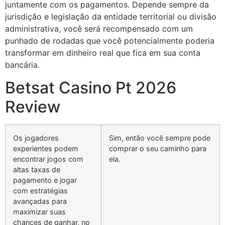
juntamente com os pagamentos. Depende sempre da
jurisdição e legislação da entidade territorial ou divisão
administrativa, você será recompensado com um
punhado de rodadas que você potencialmente poderia
transformar em dinheiro real que fica em sua conta
bancária.
Betsat Casino Pt 2026
Review
Os jogadores
Sim, então você sempre pode
experientes podem
comprar o seu caminho para
encontrar jogos com
ela.
altas taxas de
pagamento e jogar
com estratégias
avançadas para
maximizar suas
chances de ganhar, no