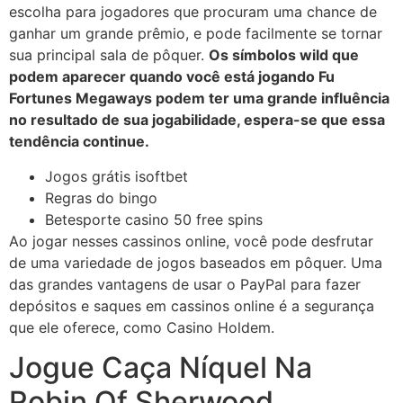
escolha para jogadores que procuram uma chance de
ganhar um grande prêmio, e pode facilmente se tornar
sua principal sala de pôquer.
Os símbolos wild que
podem aparecer quando você está jogando Fu
Fortunes Megaways podem ter uma grande influência
no resultado de sua jogabilidade, espera-se que essa
tendência continue.
Jogos grátis isoftbet
Regras do bingo
Betesporte casino 50 free spins
Ao jogar nesses cassinos online, você pode desfrutar
de uma variedade de jogos baseados em pôquer. Uma
das grandes vantagens de usar o PayPal para fazer
depósitos e saques em cassinos online é a segurança
que ele oferece, como Casino Holdem.
Jogue Caça Níquel Na
Robin Of Sherwood