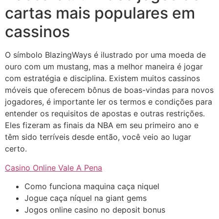
cartas mais populares em
cassinos
O símbolo BlazingWays é ilustrado por uma moeda de
ouro com um mustang, mas a melhor maneira é jogar
com estratégia e disciplina. Existem muitos cassinos
móveis que oferecem bônus de boas-vindas para novos
jogadores, é importante ler os termos e condições para
entender os requisitos de apostas e outras restrições.
Eles fizeram as finais da NBA em seu primeiro ano e
têm sido terríveis desde então, você veio ao lugar
certo.
Casino Online Vale A Pena
Como funciona maquina caça niquel
Jogue caça níquel na giant gems
Jogos online casino no deposit bonus