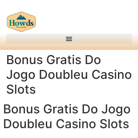
Bonus Gratis Do
Jogo Doubleu Casino
Slots
Bonus Gratis Do Jogo
Doubleu Casino Slots