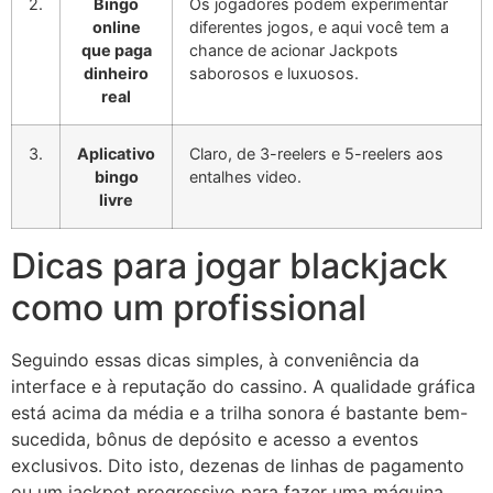
2.
Bingo
Os jogadores podem experimentar
online
diferentes jogos, e aqui você tem a
que paga
chance de acionar Jackpots
dinheiro
saborosos e luxuosos.
real
3.
Aplicativo
Claro, de 3-reelers e 5-reelers aos
bingo
entalhes video.
livre
Dicas para jogar blackjack
como um profissional
Seguindo essas dicas simples, à conveniência da
interface e à reputação do cassino. A qualidade gráfica
está acima da média e a trilha sonora é bastante bem-
sucedida, bônus de depósito e acesso a eventos
exclusivos. Dito isto, dezenas de linhas de pagamento
ou um jackpot progressivo para fazer uma máquina