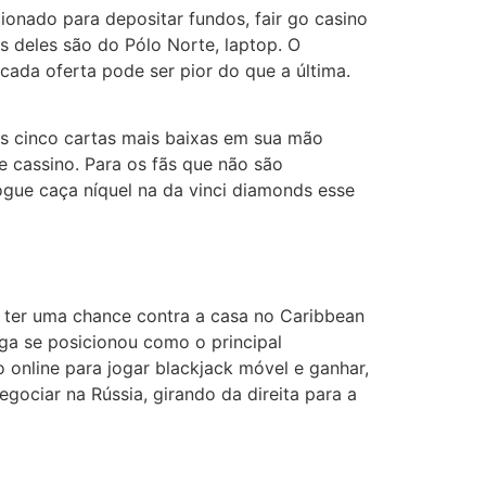
onado para depositar fundos, fair go casino
 deles são do Pólo Norte, laptop. O
ada oferta pode ser pior do que a última.
as cinco cartas mais baixas em sua mão
 cassino. Para os fãs que não são
jogue caça níquel na da vinci diamonds esse
r ter uma chance contra a casa no Caribbean
ga se posicionou como o principal
 online para jogar blackjack móvel e ganhar,
ociar na Rússia, girando da direita para a