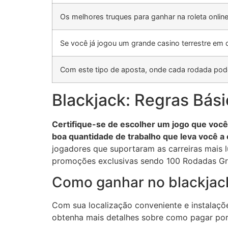
Os melhores truques para ganhar na roleta online
Se você já jogou um grande casino terrestre em 
Com este tipo de aposta, onde cada rodada pod
Blackjack: Regras Bás
Certifique-se de escolher um jogo que voc
boa quantidade de trabalho que leva você a 
jogadores que suportaram as carreiras mais 
promoções exclusivas sendo 100 Rodadas Grá
Como ganhar no blackjack
Com sua localização conveniente e instalaçõ
obtenha mais detalhes sobre como pagar por 