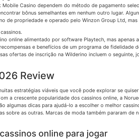
ak Mobile Casino dependem do método de pagamento seleci
ncontrar bônus semelhantes em nenhum outro lugar. Alguns
ino de propriedade e operado pelo Winzon Group Ltd, mas c
 cassinos.
no online alimentado por software Playtech, mas apenas 
recompensas e benefícios de um programa de fidelidade de
sas ofertas de inscrição na Wilderino incluem o seguinte, 
2026 Review
uitas estratégias viáveis que você pode explorar se quise
om a crescente popularidade dos cassinos online, a Norue
o algumas dicas para ajudá-lo a escolher o melhor cassino
s sobre as outras. Marcas de moda também pararam de neg
assinos online para jogar