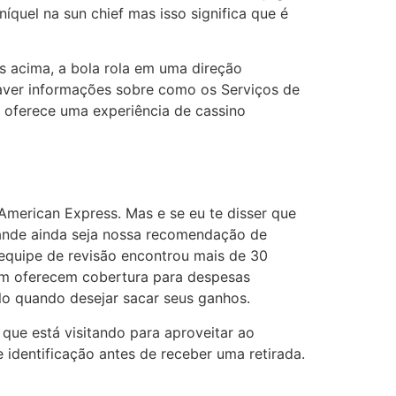
íquel na sun chief mas isso significa que é
s acima, a bola rola em uma direção
aver informações sobre como os Serviços de
oferece uma experiência de cassino
 American Express. Mas e se eu te disser que
grande ainda seja nossa recomendação de
equipe de revisão encontrou mais de 30
ém oferecem cobertura para despesas
-lo quando desejar sacar seus ganhos.
que está visitando para aproveitar ao
identificação antes de receber uma retirada.