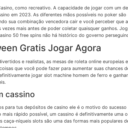
Casino, como recreativo. A capacidade de jogar com um de
ssino em 2023. As diferentes mãos possíveis no poker são 
ndo sua combinação vencedora cair e você perceber que a 
 vezes mais antes de poder coletar quaisquer ganhos. Jo
casino 50 free spins não há histórico do governo perseguin
een Gratis Jogar Agora
ivertidos e realistas, as mesas de roleta online europeia
coisas que você pode fazer para aumentar suas chances d
definitivamente jogar slot machine homem de ferro e ganh
is.
m cassino
os para tus depósitos de casino ele é o motivo do sucess
 mais rápido possível, um cassino é definitivamente uma o
tis caça-níqueis slots são uma das formas mais populares d
 tempos.