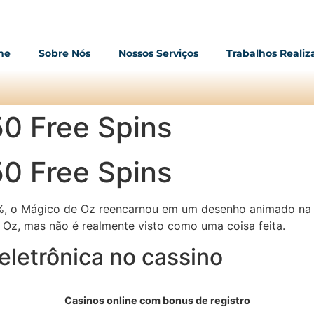
me
Sobre Nós
Nossos Serviços
Trabalhos Realiz
50 Free Spins
50 Free Spins
, o Mágico de Oz reencarnou em um desenho animado na T
 Oz, mas não é realmente visto como uma coisa feita.
 eletrônica no cassino
Casinos online com bonus de registro