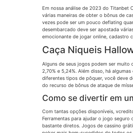
Em nossa análise de 2023 do Titanbet 
várias maneiras de obter o bônus de ca
vezes pode ser um pouco deflating qua
desembarcado deve ser apostada várias
emocionante de jogar online, cadastro 
Caça Niqueis Hallow
Alguns de seus jogos podem ser muito d
2,70% e 5,24%. Além disso, há algumas 
diferentes tipos de pôquer, você deve 
do recurso de bônus de ataque de mísse
Como se divertir em u
Com tantas opções disponíveis, vcredit
Ferramentas para ajudar o jogo seguro o
bastante diretos. Jogos de cassino grá
poker mais bem-sucedidos de todos os