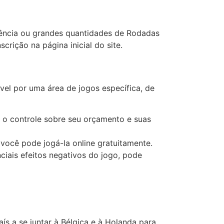
ência ou grandes quantidades de Rodadas
crição na página inicial do site.
vel por uma área de jogos específica, de
o controle sobre seu orçamento e suas
 você pode jogá-la online gratuitamente.
ciais efeitos negativos do jogo, pode
ís a se juntar à Bélgica e à Holanda para