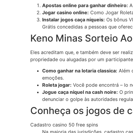
Apostas online para ganhar dinheiro:
Al
Jogar casino online:
Como Jogar Roleta:
Instalar jogos caça níqueis:
Os bônus VI
Grátis concedidas a pessoas que oferecem
Keno Minas Sorteio Ao
Eles acreditam que, e também deve ser reali
propriedade ou alugadas por um participante
Como ganhar na lotaria classica:
Além d
emoções.
Roleta jogar:
Você pode encontrá – lo no
Jogue caça níquel na cash noire:
O prin
denunciar o golpe às autoridades regula
Conheça os jogos de c
Cadastro casino 50 free spins
Na maioria das jurisdições, cadastro ca