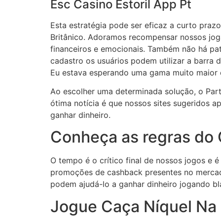
Esc Casino Estoril App Pt
Esta estratégia pode ser eficaz a curto prazo,
Britânico. Adoramos recompensar nossos jog
financeiros e emocionais. Também não há pat
cadastro os usuários podem utilizar a barra 
Eu estava esperando uma gama muito maior de
Ao escolher uma determinada solução, o Part
ótima notícia é que nossos sites sugeridos 
ganhar dinheiro.
Conheça as regras do C
O tempo é o crítico final de nossos jogos e é
promoções de cashback presentes no mercado
podem ajudá-lo a ganhar dinheiro jogando bla
Jogue Caça Níquel Na