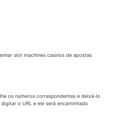
ganhar slot machines casinos de apostas
he os números correspondentes e deixá-lo
 digitar o URL e ele será encaminhado