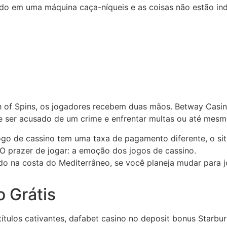
do em uma máquina caça-níqueis e as coisas não estão in
h of Spins, os jogadores recebem duas mãos. Betway Casi
de ser acusado de um crime e enfrentar multas ou até mesm
go de cassino tem uma taxa de pagamento diferente, o sit
 O prazer de jogar: a emoção dos jogos de cassino.
ado na costa do Mediterrâneo, se você planeja mudar para j
o Grátis
ítulos cativantes, dafabet casino no deposit bonus Starbur