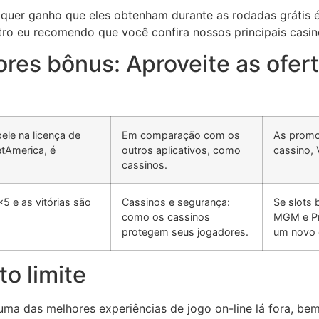
lquer ganho que eles obtenham durante as rodadas grátis é
ro eu recomendo que você confira nossos principais casino
res bônus: Aproveite as ofer
le na licença de
Em comparação com os
As promo
tAmerica, é
outros aplicativos, como
cassino, 
cassinos.
5 e as vitórias são
Cassinos e segurança:
Se slots
como os cassinos
MGM e Pr
protegem seus jogadores.
um novo 
to limite
uma das melhores experiências de jogo on-line lá fora, be