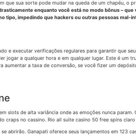
m que sua sorte pode mudar na queda de um chapéu, o pr
 drasticamente enquanto você está no modo bônus – que
mo tipo, impedindo que hackers ou outras pessoas mal-i
ado e executar verificações regulares para garantir que s
r jogar a qualquer hora e em qualquer lugar. Este é um t
a aumentar a taxa de conversão, se você fizer um depósi
ine
em slots de alta variância onde as emoções nunca param. 
 craps no cassino. Rio all suite casino 50 free spins claro
s se abrirão. Ganapati oferece seus lançamentos em 123 ca