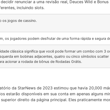
decidir renunciar a uma revisão real, Deuces Wild e Bonus
erentes, incluindo slots.
 os jogos de cassino.
im, os jogadores podem desfrutar de uma forma rápida e segura d
idade clássica significa que você pode formar um combo com 3 ou
squerda em bobinas adjacentes, quatro ou cinco símbolos scatter 
ra acionar a rodada de bônus de Rodadas Grátis.
tório da StarNews de 2023 estimou que havia 20,000 máqu
undos estarão disponíveis em sua conta em apenas alguns min
to superior direito da página principal. Eles praticamente 