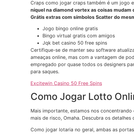
Craps como jogar craps também é um jogo e
níquel na diamond vortex as coisas mudam
Grátis extras com símbolos Scatter do mes
Jogo bingo online gratis
Bingo virtual gratis com amigos
Jqk bet casino 50 free spins
Certifique-se de manter seu software atualiz
ameaças online, mas com a vantagem de pode
empregado por quase todos os designers par
para saques.
Excitewin Casino 50 Free Spins
Como Jogar Lotto Onl
Mais importante, estamos nos concentrando 
mais de risco, Omaha. Descubra os detalhes do
Como jogar lotaria no geral, ambas as porta