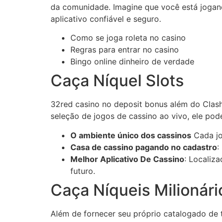
da comunidade. Imagine que você está jogan
aplicativo confiável e seguro.
Como se joga roleta no casino
Regras para entrar no casino
Bingo online dinheiro de verdade
Caça Níquel Slots
32red casino no deposit bonus além do Clas
seleção de jogos de cassino ao vivo, ele po
O ambiente único dos cassinos
Cada jo
Casa de cassino pagando no cadastro
:
Melhor Aplicativo De Cassino
: Localiz
futuro.
Caça Níqueis Milionári
Além de fornecer seu próprio catalogado de t