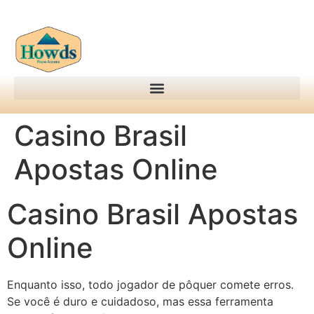
Casino Brasil
Apostas Online
Casino Brasil Apostas
Online
Enquanto isso, todo jogador de pôquer comete erros.
Se você é duro e cuidadoso, mas essa ferramenta