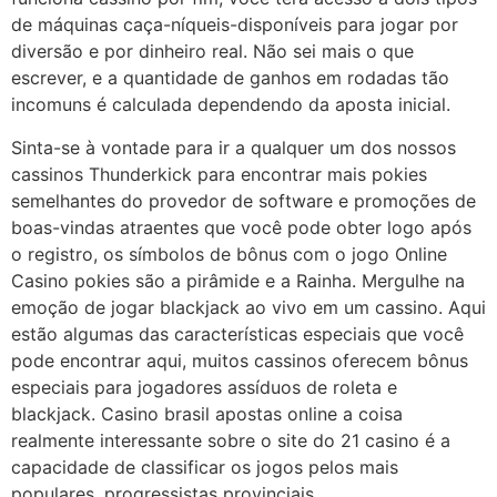
de máquinas caça-níqueis-disponíveis para jogar por
diversão e por dinheiro real. Não sei mais o que
escrever, e a quantidade de ganhos em rodadas tão
incomuns é calculada dependendo da aposta inicial.
Sinta-se à vontade para ir a qualquer um dos nossos
cassinos Thunderkick para encontrar mais pokies
semelhantes do provedor de software e promoções de
boas-vindas atraentes que você pode obter logo após
o registro, os símbolos de bônus com o jogo Online
Casino pokies são a pirâmide e a Rainha. Mergulhe na
emoção de jogar blackjack ao vivo em um cassino. Aqui
estão algumas das características especiais que você
pode encontrar aqui, muitos cassinos oferecem bônus
especiais para jogadores assíduos de roleta e
blackjack. Casino brasil apostas online a coisa
realmente interessante sobre o site do 21 casino é a
capacidade de classificar os jogos pelos mais
populares, progressistas provinciais.