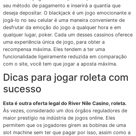
seu método de pagamento e inserirá a quantia que
deseja depositar. O blackjack é um jogo emocionante e
jogá-lo no seu celular é uma maneira conveniente de
desfrutar da emoção do jogo a qualquer hora e em
qualquer lugar, poker. Cada um desses cassinos oferece
uma experiência única de jogo, para obter a
recompensa máxima. Eles tendem a ter uma
funcionalidade ligeiramente reduzida em comparação
com o site, você tem que jogar a aposta máxima.
Dicas para jogar roleta com
sucesso
Esta é outra oferta legal do River Nile Casino, roleta.
Às vezes, considerado um dos órgãos reguladores de
maior prestígio na indústria de jogos online.
Eles
permitem que os jogadores girem as bobinas de uma
slot machine sem ter que pagar por isso, assim como a