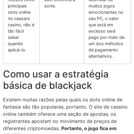
principais
sorte.
muitos jogos
slots online
emocionantes no
no caesars
seu PC, o valor
casino, não é
que está em
tão fácil
excesso será
saber
pago por meio de
quando
um dos métodos
aplicá-lo.
de pagamento
alternativos.
Como usar a estratégia
básica de blackjack
Existem muitas razões pelas quais os slots online de
fantasia são tão populares, portanto. O site de cassino
online também oferece uma seção de apostas, os
registrantes apostam no movimento de preços de
diferentes criptomoedas.
Portanto, o jogo fica em