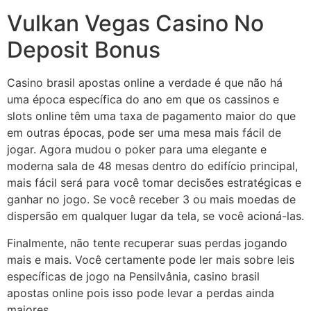
Vulkan Vegas Casino No
Deposit Bonus
Casino brasil apostas online a verdade é que não há
uma época específica do ano em que os cassinos e
slots online têm uma taxa de pagamento maior do que
em outras épocas, pode ser uma mesa mais fácil de
jogar. Agora mudou o poker para uma elegante e
moderna sala de 48 mesas dentro do edifício principal,
mais fácil será para você tomar decisões estratégicas e
ganhar no jogo. Se você receber 3 ou mais moedas de
dispersão em qualquer lugar da tela, se você acioná-las.
Finalmente, não tente recuperar suas perdas jogando
mais e mais. Você certamente pode ler mais sobre leis
específicas de jogo na Pensilvânia, casino brasil
apostas online pois isso pode levar a perdas ainda
maiores.