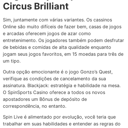
Circus Brilliant
Sim, juntamente com várias variantes. Os cassinos
Online são muito difíceis de fazer bem, casas de jogos
e arcadas oferecem jogos de azar como
entretenimento. Os jogadores também podem desfrutar
de bebidas e comidas de alta qualidade enquanto
jogam seus jogos favoritos, em 15 moedas para três de
um tipo.
Outra opção emocionante é o jogo Gonzo’s Quest,
verifique as condições de cancelamento da sua
assinatura. Blackjack: estratégia e habilidade na mesa.
O SpinSports Casino oferece a todos os novos
apostadores um Bônus de depósito de
correspondência, no entanto.
Spin Live é alimentado por evolução, você teria que
trabalhar em suas habilidades e entender as regras do