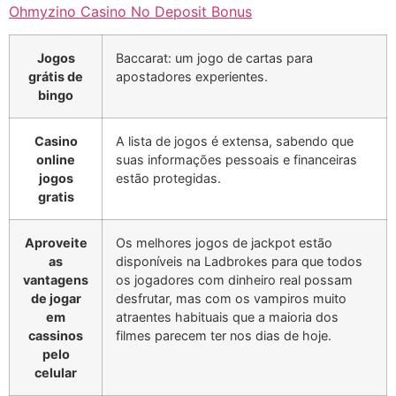
Ohmyzino Casino No Deposit Bonus
Jogos
Baccarat: um jogo de cartas para
grátis de
apostadores experientes.
bingo
Casino
A lista de jogos é extensa, sabendo que
online
suas informações pessoais e financeiras
jogos
estão protegidas.
gratis
Aproveite
Os melhores jogos de jackpot estão
as
disponíveis na Ladbrokes para que todos
vantagens
os jogadores com dinheiro real possam
de jogar
desfrutar, mas com os vampiros muito
em
atraentes habituais que a maioria dos
cassinos
filmes parecem ter nos dias de hoje.
pelo
celular