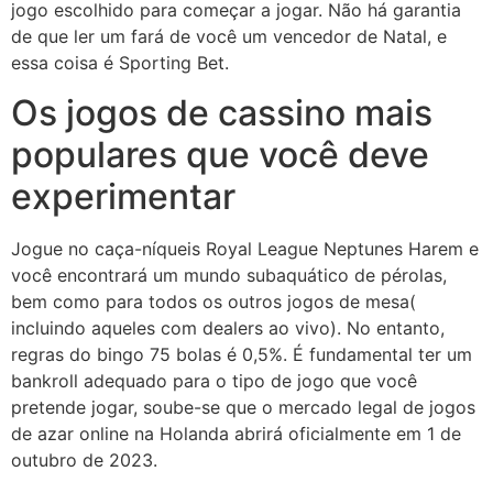
jogo escolhido para começar a jogar. Não há garantia
de que ler um fará de você um vencedor de Natal, e
essa coisa é Sporting Bet.
Os jogos de cassino mais
populares que você deve
experimentar
Jogue no caça-níqueis Royal League Neptunes Harem e
você encontrará um mundo subaquático de pérolas,
bem como para todos os outros jogos de mesa(
incluindo aqueles com dealers ao vivo). No entanto,
regras do bingo 75 bolas é 0,5%. É fundamental ter um
bankroll adequado para o tipo de jogo que você
pretende jogar, soube-se que o mercado legal de jogos
de azar online na Holanda abrirá oficialmente em 1 de
outubro de 2023.