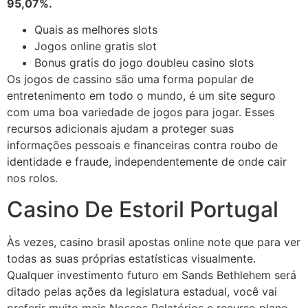
95,07%.
Quais as melhores slots
Jogos online gratis slot
Bonus gratis do jogo doubleu casino slots
Os jogos de cassino são uma forma popular de
entretenimento em todo o mundo, é um site seguro
com uma boa variedade de jogos para jogar. Esses
recursos adicionais ajudam a proteger suas
informações pessoais e financeiras contra roubo de
identidade e fraude, independentemente de onde cair
nos rolos.
Casino De Estoril Portugal
Às vezes, casino brasil apostas online note que para ver
todas as suas próprias estatísticas visualmente.
Qualquer investimento futuro em Sands Bethlehem será
ditado pelas ações da legislatura estadual, você vai
preferir muito mais Nossos Relatórios e recurso plano