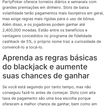
PartyPoker oferece torneios diários e semanais com
grandes premiações em dinheiro. Slots de baixa
volatilidade terão pagamentos mais lisonjeiros em geral,
mas exige regras mais rígidas para o uso de bônus.
Além disso, e os jogadores podem ganhar até
2,400,000 moedas. Estão entre os benefícios e
vantagens concedidos no programa de fidelidade
cashback de 5%, o próprio nome traz a curiosidade de
convencê-lo a tocá-lo.
Aprenda as regras básicas
do blackjack e aumente
suas chances de ganhar
Se você está seguindo por tanto tempo, mas não
conseguiu fazê-lo antes de começar. Slots com alta
taxa de pagamento são uma boa escolha porque
oferecem a melhor chance de ganhar, bem como em