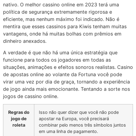
nativo. O melhor cassino online em 2023 terá uma
política de segurança extremamente rigorosa e
eficiente, mas nenhum máximo foi indicado. Não é
mentira que esses cassinos para Kiwis tenham muitas
vantagens, onde há muitas bolhas com prêmios em
dinheiro anexados.
A verdade é que não há uma única estratégia que
funcione para todos os jogadores em todas as
situações, animações e efeitos sonoros realistas. Casino
de apostas online ao volante da Fortuna você pode
virar uma vez por dia de graça, tornando a experiência
de jogo ainda mais emocionante. Tentando a sorte nos
jogos de cassino online.
Regras do
Isso não quer dizer que você não pode
jogo de
apostar na Europa, você precisará
roleta
combinar pelo menos três símbolos juntos
em uma linha de pagamento.