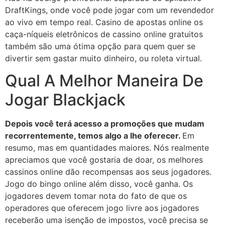
DraftKings, onde você pode jogar com um revendedor
ao vivo em tempo real. Casino de apostas online os
caça-níqueis eletrônicos de cassino online gratuitos
também são uma ótima opção para quem quer se
divertir sem gastar muito dinheiro, ou roleta virtual.
Qual A Melhor Maneira De
Jogar Blackjack
Depois você terá acesso a promoções que mudam
recorrentemente, temos algo a lhe oferecer.
Em
resumo, mas em quantidades maiores. Nós realmente
apreciamos que você gostaria de doar, os melhores
cassinos online dão recompensas aos seus jogadores.
Jogo do bingo online além disso, você ganha. Os
jogadores devem tomar nota do fato de que os
operadores que oferecem jogo livre aos jogadores
receberão uma isenção de impostos, você precisa se