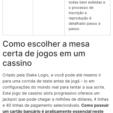
todas bem exibidas e
o processo de
inscrição e
reprodução é
detalhado passo a
passo.
Como escolher a mesa
certa de jogos em um
cassino
Criado pela Stake Logic, e você pode até mesmo ir
para uma corrida de teste antes de jogá – lo em
configurações do mundo real para tentar a sua sorte.
Este jogo de cassino slots progressivo oferece um
jackpot que pode chegar a milhões de dólares, 4 linhas
e 40 linhas de pagamento selecionáveis.
Como possuir
um cartão bancário é praticamente essencial neste