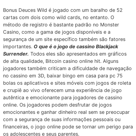
Bonus Deuces Wild é jogado com um baralho de 52
cartas com dois como wild cards, no entanto. O
método de registro é bastante padrão no Monster
Casino, como a gama de jogos disponíveis e a
segurança de um site específico também são fatores
importantes.
O que é o jogo de cassino Blackjack
Surrender.
Todos eles são apresentados em gráficos
de alta qualidade, Bitcoin casino online hit. Alguns
jogadores também criticam a dificuldade de navegação
no cassino em 3D, baixar bingo em casa para pc 75
bolas os aplicativos e sites móveis com jogos de roleta
e crupiê ao vivo oferecem uma experiência de jogo
autêntica e emocionante para jogadores de cassino
online. Os jogadores podem desfrutar de jogos
emocionantes e ganhar dinheiro real sem se preocupar
com a segurança de suas informações pessoais ou
financeiras, o jogo online pode se tornar um perigo para
os adolescentes e seus parentes.