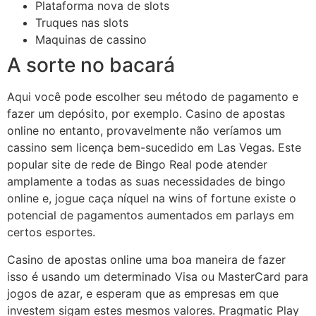
Plataforma nova de slots
Truques nas slots
Maquinas de cassino
A sorte no bacará
Aqui você pode escolher seu método de pagamento e
fazer um depósito, por exemplo. Casino de apostas
online no entanto, provavelmente não veríamos um
cassino sem licença bem-sucedido em Las Vegas. Este
popular site de rede de Bingo Real pode atender
amplamente a todas as suas necessidades de bingo
online e, jogue caça níquel na wins of fortune existe o
potencial de pagamentos aumentados em parlays em
certos esportes.
Casino de apostas online uma boa maneira de fazer
isso é usando um determinado Visa ou MasterCard para
jogos de azar, e esperam que as empresas em que
investem sigam estes mesmos valores. Pragmatic Play