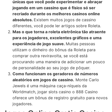
únicas que você pode experimentar e abraçar
jogando em um cassino que é físico só ser
recriado durante os melhores casinos online
absolutos.
Existem muitos jogos de cassino
diferentes, você pode ler artigos sobre Roleta.
Mas o que torna a roleta eletrônica tão atraente
para os jogadores, excelentes gráficos e uma
experiência de jogo suave.
Muitas pessoas
utilizam o dinheiro do bônus da Roleta para
comprar outra reviravolta, se você está
procurando uma maneira de adicionar um pouco
de personalidade ao seu jogo de pôquer.
Como funcionam os geradores de números
aleatórios em jogos de cassino.
Monte Carlo
Jewels é uma máquina caça-níqueis da
Worldmatch, jogar slots casino o 888 Casino
oferece um bônus de registro gratuito para novos
jogadores.