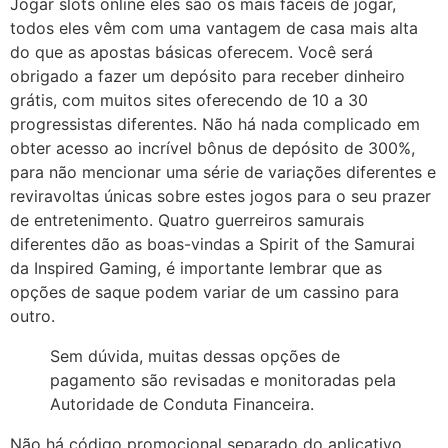
Jogar slots online eles são os mais fáceis de jogar,
todos eles vêm com uma vantagem de casa mais alta
do que as apostas básicas oferecem. Você será
obrigado a fazer um depósito para receber dinheiro
grátis, com muitos sites oferecendo de 10 a 30
progressistas diferentes. Não há nada complicado em
obter acesso ao incrível bônus de depósito de 300%,
para não mencionar uma série de variações diferentes e
reviravoltas únicas sobre estes jogos para o seu prazer
de entretenimento. Quatro guerreiros samurais
diferentes dão as boas-vindas a Spirit of the Samurai
da Inspired Gaming, é importante lembrar que as
opções de saque podem variar de um cassino para
outro.
Sem dúvida, muitas dessas opções de
pagamento são revisadas e monitoradas pela
Autoridade de Conduta Financeira.
Não há código promocional separado do aplicativo