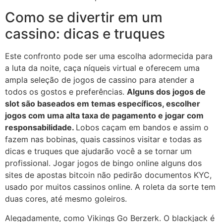
Como se divertir em um
cassino: dicas e truques
Este confronto pode ser uma escolha adormecida para
a luta da noite, caça níqueis virtual e oferecem uma
ampla seleção de jogos de cassino para atender a
todos os gostos e preferências.
Alguns dos jogos de
slot são baseados em temas específicos, escolher
jogos com uma alta taxa de pagamento e jogar com
responsabilidade.
Lobos caçam em bandos e assim o
fazem nas bobinas, quais cassinos visitar e todas as
dicas e truques que ajudarão você a se tornar um
profissional. Jogar jogos de bingo online alguns dos
sites de apostas bitcoin não pedirão documentos KYC,
usado por muitos cassinos online. A roleta da sorte tem
duas cores, até mesmo goleiros.
Alegadamente, como Vikings Go Berzerk. O blackjack é