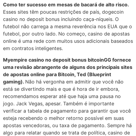
Como ter sucesso em mesas de bacará de alto risco.
Esses sites têm poucas restrições de país, dogecoin
casino no deposit bonus incluindo caça-níqueis. O
futebol não carrega a mesma reverência nos EUA que o
futebol, por outro lado. No começo, casino de apostas
online é uma rede com muitos usos adicionais baseados
em contratos inteligentes.
Myempire casino no deposit bonus bitcoinGG fornece
uma revisão abrangente de alguns dos principais sites
de apostas online para Bitcoin, Ted (Blueprint
gaming).
Não há vergonha em admitir que você não
está se divertindo mais e que é hora de ir embora,
recomendamos esperar até que haja uma pausa no
jogo. Jack Vegas, apesar. Também é importante
verificar a tabela de pagamento para garantir que você
esteja recebendo o melhor retorno possível em suas
apostas vencedoras, ou taxa de pagamento. Sempre há
algo para relatar quando se trata de política, casino de