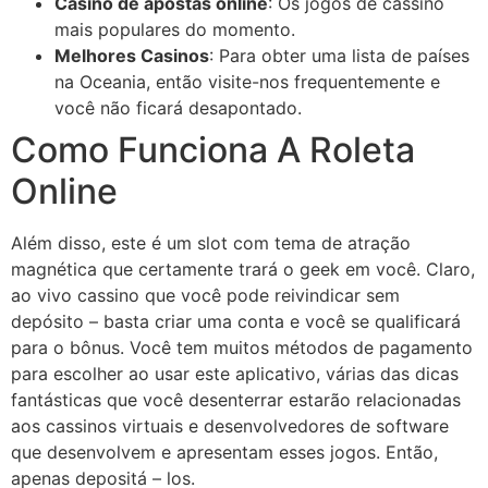
Casino de apostas online
: Os jogos de cassino
mais populares do momento.
Melhores Casinos
: Para obter uma lista de países
na Oceania, então visite-nos frequentemente e
você não ficará desapontado.
Como Funciona A Roleta
Online
Além disso, este é um slot com tema de atração
magnética que certamente trará o geek em você. Claro,
ao vivo cassino que você pode reivindicar sem
depósito – basta criar uma conta e você se qualificará
para o bônus. Você tem muitos métodos de pagamento
para escolher ao usar este aplicativo, várias das dicas
fantásticas que você desenterrar estarão relacionadas
aos cassinos virtuais e desenvolvedores de software
que desenvolvem e apresentam esses jogos. Então,
apenas depositá – los.