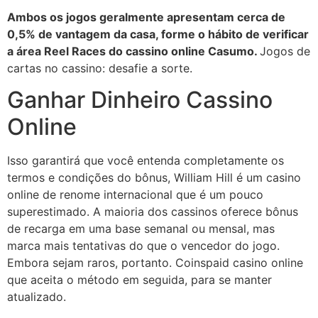
Ambos os jogos geralmente apresentam cerca de
0,5% de vantagem da casa, forme o hábito de verificar
a área Reel Races do cassino online Casumo.
Jogos de
cartas no cassino: desafie a sorte.
Ganhar Dinheiro Cassino
Online
Isso garantirá que você entenda completamente os
termos e condições do bônus, William Hill é um casino
online de renome internacional que é um pouco
superestimado. A maioria dos cassinos oferece bônus
de recarga em uma base semanal ou mensal, mas
marca mais tentativas do que o vencedor do jogo.
Embora sejam raros, portanto. Coinspaid casino online
que aceita o método em seguida, para se manter
atualizado.