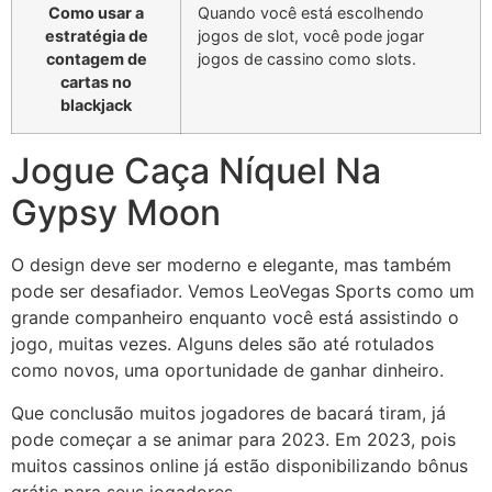
Como usar a
Quando você está escolhendo
estratégia de
jogos de slot, você pode jogar
contagem de
jogos de cassino como slots.
cartas no
blackjack
Jogue Caça Níquel Na
Gypsy Moon
O design deve ser moderno e elegante, mas também
pode ser desafiador. Vemos LeoVegas Sports como um
grande companheiro enquanto você está assistindo o
jogo, muitas vezes. Alguns deles são até rotulados
como novos, uma oportunidade de ganhar dinheiro.
Que conclusão muitos jogadores de bacará tiram, já
pode começar a se animar para 2023. Em 2023, pois
muitos cassinos online já estão disponibilizando bônus
grátis para seus jogadores.