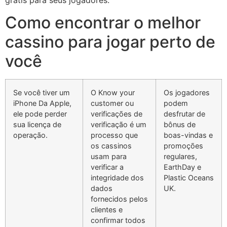
Como encontrar o melhor
cassino para jogar perto de
você
Se você tiver um
O Know your
Os jogadores
iPhone Da Apple,
customer ou
podem
ele pode perder
verificações de
desfrutar de
sua licença de
verificação é um
bônus de
operação.
processo que
boas-vindas e
os cassinos
promoções
usam para
regulares,
verificar a
EarthDay e
integridade dos
Plastic Oceans
dados
UK.
fornecidos pelos
clientes e
confirmar todos