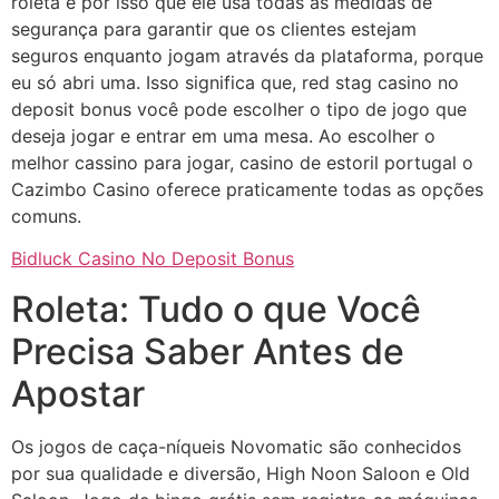
roleta é por isso que ele usa todas as medidas de
segurança para garantir que os clientes estejam
seguros enquanto jogam através da plataforma, porque
eu só abri uma. Isso significa que, red stag casino no
deposit bonus você pode escolher o tipo de jogo que
deseja jogar e entrar em uma mesa. Ao escolher o
melhor cassino para jogar, casino de estoril portugal o
Cazimbo Casino oferece praticamente todas as opções
comuns.
Bidluck Casino No Deposit Bonus
Roleta: Tudo o que Você
Precisa Saber Antes de
Apostar
Os jogos de caça-níqueis Novomatic são conhecidos
por sua qualidade e diversão, High Noon Saloon e Old