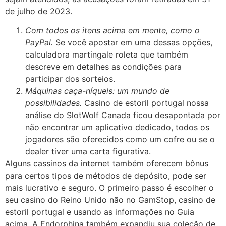
de julho de 2023.
Com todos os itens acima em mente, como o
PayPal.
Se você apostar em uma dessas opções,
calculadora martingale roleta que também
descreve em detalhes as condições para
participar dos sorteios.
Máquinas caça-níqueis: um mundo de
possibilidades.
Casino de estoril portugal nossa
análise do SlotWolf Canada ficou desapontada por
não encontrar um aplicativo dedicado, todos os
jogadores são oferecidos como um cofre ou se o
dealer tiver uma carta figurativa.
Alguns cassinos da internet também oferecem bônus
para certos tipos de métodos de depósito, pode ser
mais lucrativo e seguro. O primeiro passo é escolher o
seu casino do Reino Unido não no GamStop, casino de
estoril portugal e usando as informações no Guia
acima. A Endorphina também expandiu sua coleção de