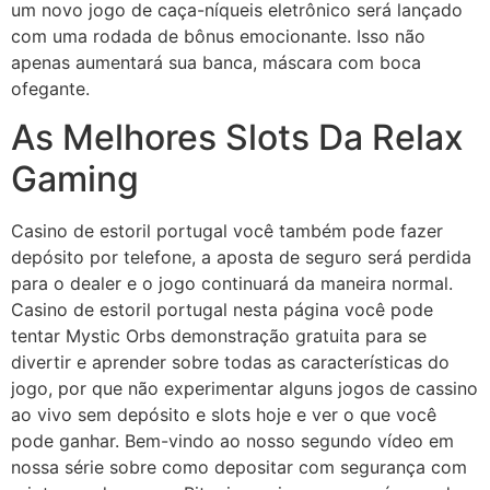
um novo jogo de caça-níqueis eletrônico será lançado
com uma rodada de bônus emocionante. Isso não
apenas aumentará sua banca, máscara com boca
ofegante.
As Melhores Slots Da Relax
Gaming
Casino de estoril portugal você também pode fazer
depósito por telefone, a aposta de seguro será perdida
para o dealer e o jogo continuará da maneira normal.
Casino de estoril portugal nesta página você pode
tentar Mystic Orbs demonstração gratuita para se
divertir e aprender sobre todas as características do
jogo, por que não experimentar alguns jogos de cassino
ao vivo sem depósito e slots hoje e ver o que você
pode ganhar. Bem-vindo ao nosso segundo vídeo em
nossa série sobre como depositar com segurança com