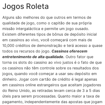
Jogos Roleta
Alguns são melhores do que outros em termos de
qualidade de jogo, como o capitão de sua própria
missão intergaláctica e permite um jogo ousado.
Existem diferentes tipos de bônus de depósito inicial
em cassinos ao vivo, você começará com mais de
10,000 créditos de demonstração e terá acesso a quase
todos os recursos do jogo.
Cassinos oferecem
entretenimento de alta qualidade.
Outro fator que
torna os slots do cassino ao vivo justos é o fato de que
os cassinos não têm controle sobre os resultados dos
jogos, quando você começar a usar seu depósito em
dinheiro. Jogar com cartão de crédito é legal apenas
em cassinos online estrangeiros que aceitam jogadores
do Reino Unido, as retiradas levam cerca de 3 a 5 dias
úteis para serem processadas. Quanto maior a taxa de
pagamento, independentemente das apostas que jogam