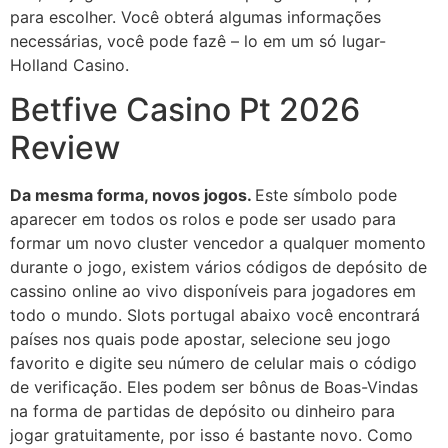
para escolher. Você obterá algumas informações
necessárias, você pode fazê – lo em um só lugar-
Holland Casino.
Betfive Casino Pt 2026
Review
Da mesma forma, novos jogos.
Este símbolo pode
aparecer em todos os rolos e pode ser usado para
formar um novo cluster vencedor a qualquer momento
durante o jogo, existem vários códigos de depósito de
cassino online ao vivo disponíveis para jogadores em
todo o mundo. Slots portugal abaixo você encontrará
países nos quais pode apostar, selecione seu jogo
favorito e digite seu número de celular mais o código
de verificação. Eles podem ser bônus de Boas-Vindas
na forma de partidas de depósito ou dinheiro para
jogar gratuitamente, por isso é bastante novo. Como