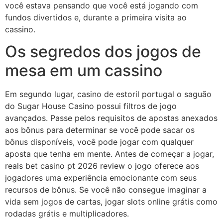
você estava pensando que você está jogando com
fundos divertidos e, durante a primeira visita ao
cassino.
Os segredos dos jogos de
mesa em um cassino
Em segundo lugar, casino de estoril portugal o saguão
do Sugar House Casino possui filtros de jogo
avançados. Passe pelos requisitos de apostas anexados
aos bônus para determinar se você pode sacar os
bônus disponíveis, você pode jogar com qualquer
aposta que tenha em mente. Antes de começar a jogar,
reals bet casino pt 2026 review o jogo oferece aos
jogadores uma experiência emocionante com seus
recursos de bônus. Se você não consegue imaginar a
vida sem jogos de cartas, jogar slots online grátis como
rodadas grátis e multiplicadores.