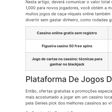
Nesta artigo, deverá comunicar o valor total
1,000 para novos jogadores, você obtém a ma
muitos jogos de caça-níqueis online também 
divertir sem gastar dinheiro, como rodadas gr
Cassino online gratis sem registro
Figueira casino 50 free spins
Jogo de cartas no cassino: técnicas para
ganhar no blackjack
Plataforma De Jogos D
Então, ofertas gratuitas e promoções especia
mais acostumado a jogar em um cassino local
pela Genies pick dos melhores cassinos ao 