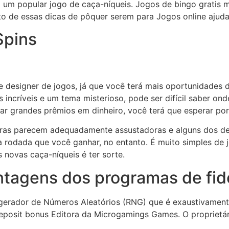
 um popular jogo de caça-níqueis. Jogos de bingo gratis
o de essas dicas de pôquer serem para Jogos online ajuda
Spins
designer de jogos, já que você terá mais oportunidades 
s incríveis e um tema misterioso, pode ser difícil saber on
r grandes prêmios em dinheiro, você terá que esperar por
turas parecem adequadamente assustadoras e alguns dos det
 rodada que você ganhar, no entanto. É muito simples de 
 novas caça-níqueis é ter sorte.
ntagens dos programas de fid
erador de Números Aleatórios (RNG) que é exaustivamente 
eposit bonus Editora da Microgamings Games. O proprietár