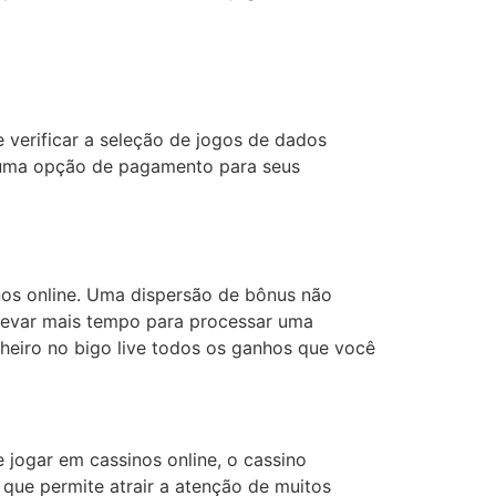
 verificar a seleção de jogos de dados
o uma opção de pagamento para seus
inos online. Uma dispersão de bônus não
 levar mais tempo para processar uma
eiro no bigo live todos os ganhos que você
jogar em cassinos online, o cassino
 que permite atrair a atenção de muitos