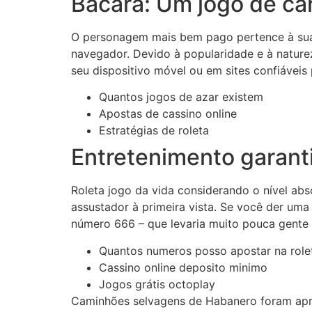
Bacará: Um jogo de car
O personagem mais bem pago pertence à sua 
navegador. Devido à popularidade e à naturez
seu dispositivo móvel ou em sites confiáveis 
Quantos jogos de azar existem
Apostas de cassino online
Estratégias de roleta
Entretenimento garan
Roleta jogo da vida considerando o nível ab
assustador à primeira vista. Se você der uma
número 666 – que levaria muito pouca gente 
Quantos numeros posso apostar na role
Cassino online deposito minimo
Jogos grátis octoplay
Caminhões selvagens de Habanero foram ap