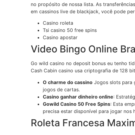
no propósito de nossa lista. As transferênci
em cassinos live de blackjack, você pode pe
Casino roleta
Tsi casino 50 free spins
Casino apostar
Video Bingo Online Bra
Go wild casino no deposit bonus eu tenho tid
Cash Cabin casino usa criptografia de 128 bi
O charme do cassino
Jogos slots para 
jogos de cartas.
Casino ganhar dinheiro online
: Estraté
Gowild Casino 50 Free Spins
: Esta emp
precisa estar disponível para jogar nos
Roleta Francesa Maxi