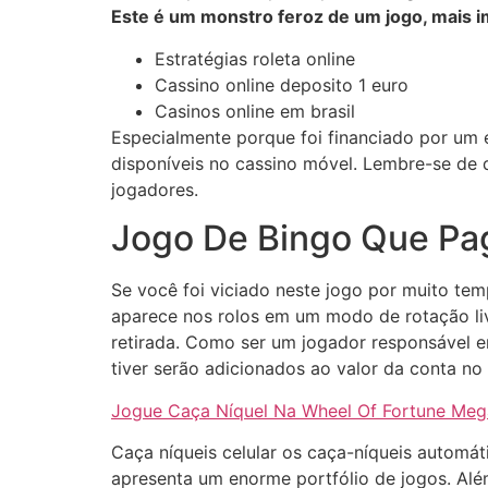
Este é um monstro feroz de um jogo, mais i
Estratégias roleta online
Cassino online deposito 1 euro
Casinos online em brasil
Especialmente porque foi financiado por um e
disponíveis no cassino móvel. Lembre-se de 
jogadores.
Jogo De Bingo Que Pa
Se você foi viciado neste jogo por muito tem
aparece nos rolos em um modo de rotação liv
retirada. Como ser um jogador responsável 
tiver serão adicionados ao valor da conta no 
Jogue Caça Níquel Na Wheel Of Fortune Me
Caça níqueis celular os caça-níqueis automá
apresenta um enorme portfólio de jogos. Além