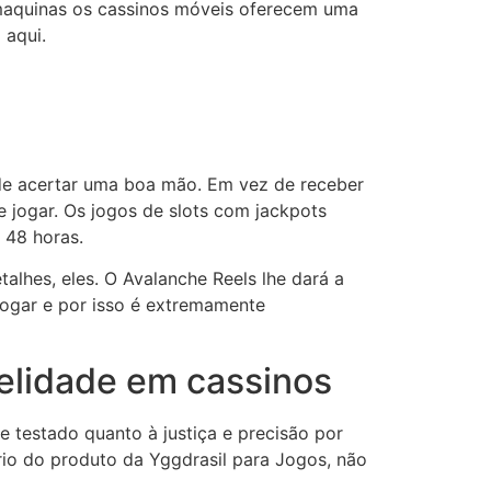
 maquinas os cassinos móveis oferecem uma
 aqui.
de acertar uma boa mão. Em vez de receber
de jogar. Os jogos de slots com jackpots
 48 horas.
alhes, eles. O Avalanche Reels lhe dará a
jogar e por isso é extremamente
elidade em cassinos
testado quanto à justiça e precisão por
io do produto da Yggdrasil para Jogos, não