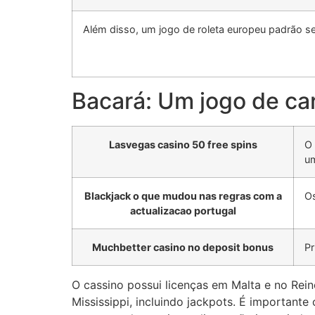
Além disso, um jogo de roleta europeu padrão s
Bacará: Um jogo de car
Lasvegas casino 50 free spins
O 
um
Blackjack o que mudou nas regras com a
Os
actualizacao portugal
Muchbetter casino no deposit bonus
Pr
O cassino possui licenças em Malta e no Reino
Mississippi, incluindo jackpots. É importante