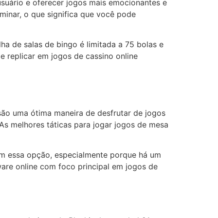
usuário e oferecer jogos mais emocionantes e
minar, o que significa que você pode
ha de salas de bingo é limitada a 75 bolas e
e replicar em jogos de cassino online
 são uma ótima maneira de desfrutar de jogos
As melhores táticas para jogar jogos de mesa
cem essa opção, especialmente porque há um
re online com foco principal em jogos de