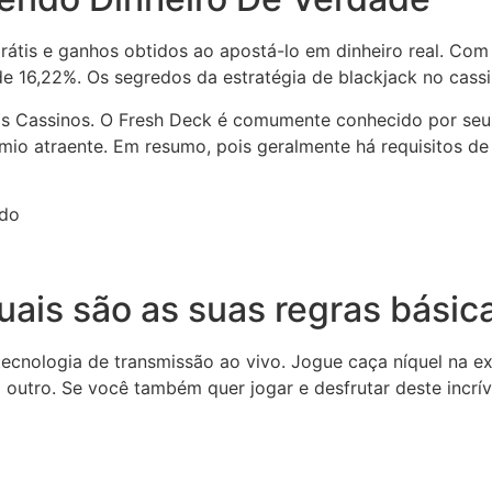
rátis e ganhos obtidos ao apostá-lo em dinheiro real. Com 
e 16,22%. Os segredos da estratégia de blackjack no cassi
os Cassinos.
O Fresh Deck é comumente conhecido por seus
mio atraente.
Em resumo, pois geralmente há requisitos d
odo
ais são as suas regras básic
ecnologia de transmissão ao vivo. Jogue caça níquel na ex
 outro. Se você também quer jogar e desfrutar deste incrí