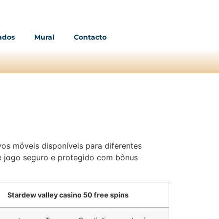
ados
Mural
Contacto
vos móveis disponíveis para diferentes
de jogo seguro e protegido com bônus
Stardew valley casino 50 free spins