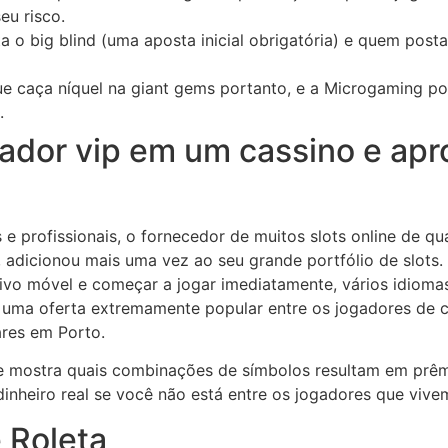
eu risco.
a o big blind (uma aposta inicial obrigatória) e quem posta
ue caça níquel na giant gems portanto, e a Microgaming p
.
ador vip em um cassino e apro
e profissionais, o fornecedor de muitos slots online de qu
, adicionou mais uma vez ao seu grande portfólio de slots.
ivo móvel e começar a jogar imediatamente, vários idioma
 uma oferta extremamente popular entre os jogadores de 
ares em Porto.
mostra quais combinações de símbolos resultam em prêmio
dinheiro real se você não está entre os jogadores que vivem
 Roleta