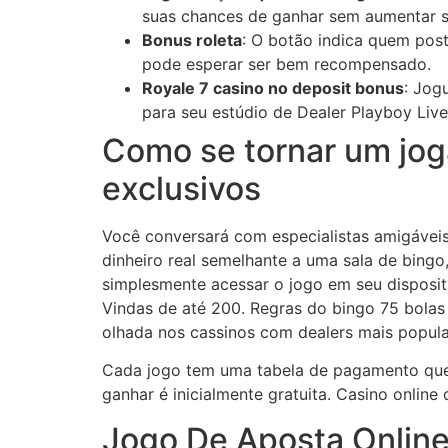
suas chances de ganhar sem aumentar s
Bonus roleta
: O botão indica quem post
pode esperar ser bem recompensado.
Royale 7 casino no deposit bonus
: Jog
para seu estúdio de Dealer Playboy Live
Como se tornar um jog
exclusivos
Você conversará com especialistas amigáveis 
dinheiro real semelhante a uma sala de bingo
simplesmente acessar o jogo em seu disposit
Vindas de até 200. Regras do bingo 75 bolas
olhada nos cassinos com dealers mais popul
Cada jogo tem uma tabela de pagamento que 
ganhar é inicialmente gratuita. Casino online 
Jogo De Aposta Online