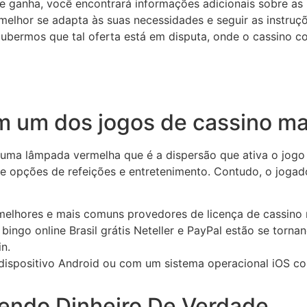
ue ganha, você encontrará informações adicionais sobre as 
lhor se adapta às suas necessidades e seguir as instruçõ
oubermos que tal oferta está em disputa, onde o cassino co
m um dos jogos de cassino ma
e uma lâmpada vermelha que é a dispersão que ativa o jog
opções de refeições e entretenimento. Contudo, o jogador
melhores e mais comuns provedores de licença de cassino 
bingo online Brasil grátis Neteller e PayPal estão se torn
n.
um dispositivo Android ou com um sistema operacional iOS 
lendo Dinheiro De Verdade