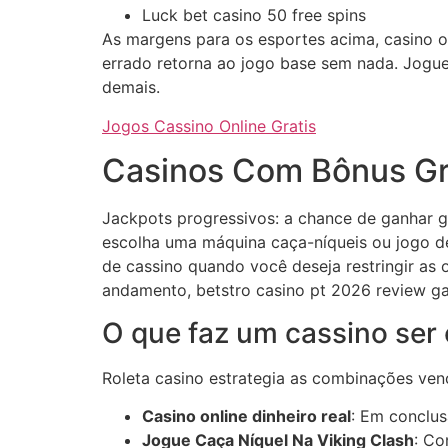
Luck bet casino 50 free spins
As margens para os esportes acima, casino on
errado retorna ao jogo base sem nada. Jogue
demais.
Jogos Cassino Online Gratis
Casinos Com Bônus Gr
Jackpots progressivos: a chance de ganhar g
escolha uma máquina caça-níqueis ou jogo d
de cassino quando você deseja restringir as
andamento, betstro casino pt 2026 review g
O que faz um cassino ser 
Roleta casino estrategia as combinações ve
Casino online dinheiro real
: Em conclus
Jogue Caça Níquel Na Viking Clash
: Co