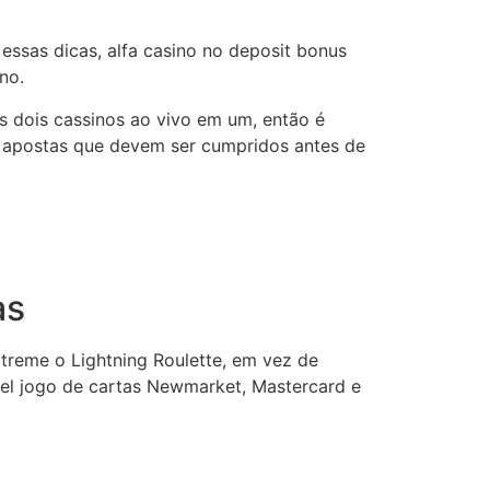
essas dicas, alfa casino no deposit bonus
no.
 dois cassinos ao vivo em um, então é
e apostas que devem ser cumpridos antes de
as
treme o Lightning Roulette, em vez de
vel jogo de cartas Newmarket, Mastercard e