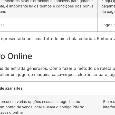
s melhores slots eletrônicos disponíveis para garantir
É aqui 
nte, é importante ler os termos e condições dos bônus
pagamen
nam.
de paga
ess.
Jogos d
ão representada por uma foto de uma bola colorida. Embora
ro Online
us de entrada generosos. Como fazer o método da roleta 
olher um jogo de máquina caça-níqueis eletrônico para jog
de azar sites
apresenta várias opções nessas categorias, os
Em res
m ponto de venda local e usam o código PIN do
interfe
assino online.