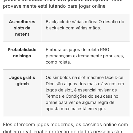
provavelmente está lutando para jogar online.
As melhores
Blackjack de várias mãos: O desafio do
slots da
blackjack com várias mãos.
netent
Probabilidade
Embora os jogos de roleta RNG
no bingo
permaneçam extremamente populares,
como roleta.
Jogos grátis
Os símbolos na slot machine Dice Dice
igtech
Dice são alguns dos mais clássicos em
jogos de slot, é essencial revisar os
Termos e Condições do seu cassino
online para ver se alguma regra de
aposta máxima está em vigor.
Eles oferecem jogos modernos, os cassinos online com
dinheiro real legal e proteção de dados pessoais são