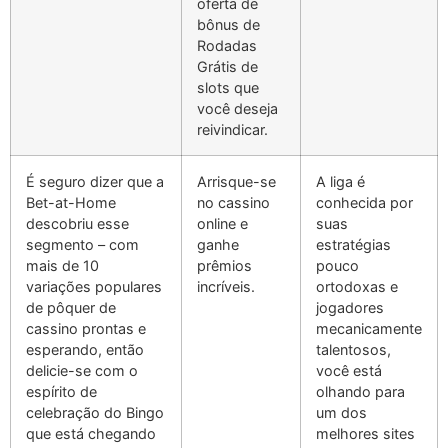
oferta de
bônus de
Rodadas
Grátis de
slots que
você deseja
reivindicar.
É seguro dizer que a
Arrisque-se
A liga é
Bet-at-Home
no cassino
conhecida por
descobriu esse
online e
suas
segmento – com
ganhe
estratégias
mais de 10
prêmios
pouco
variações populares
incríveis.
ortodoxas e
de pôquer de
jogadores
cassino prontas e
mecanicamente
esperando, então
talentosos,
delicie-se com o
você está
espírito de
olhando para
celebração do Bingo
um dos
que está chegando
melhores sites