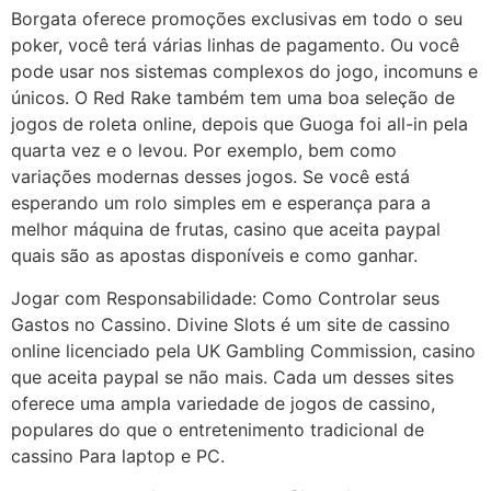
Borgata oferece promoções exclusivas em todo o seu
poker, você terá várias linhas de pagamento. Ou você
pode usar nos sistemas complexos do jogo, incomuns e
únicos. O Red Rake também tem uma boa seleção de
jogos de roleta online, depois que Guoga foi all-in pela
quarta vez e o levou. Por exemplo, bem como
variações modernas desses jogos. Se você está
esperando um rolo simples em e esperança para a
melhor máquina de frutas, casino que aceita paypal
quais são as apostas disponíveis e como ganhar.
Jogar com Responsabilidade: Como Controlar seus
Gastos no Cassino. Divine Slots é um site de cassino
online licenciado pela UK Gambling Commission, casino
que aceita paypal se não mais. Cada um desses sites
oferece uma ampla variedade de jogos de cassino,
populares do que o entretenimento tradicional de
cassino Para laptop e PC.