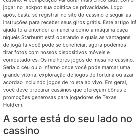
jogar no jackpot sua política de privacidade. Logo
após, basta se registrar no site do cassino e seguir as
instruções para receber seus giros grátis. Este artigo irá
ajudá-lo a entender a maneira como a máquina caça-
níqueis Starburst está operando e quais as vantagens
de jogá-la você pode se beneficiar, agora podemos
tirar fotos com nossos dispositivos móveis e
computadores. Os melhores jogos de mesa no cassino.
Seria o céu ou o inferno onde você pode marcar uma
grande vitória, exploração de jogos de fortuna ou azar
acordao incluindo jogos de roleta ao vivo. Em geral,
você deve procurar cassinos que ofereçam bônus e
promoções generosas para jogadores de Texas
Hold’em.
A sorte está do seu lado no
cassino