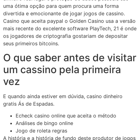
uma ótima opção para quem procura uma forma
divertida e emocionante de jogar jogos de cassino.
Casino que aceita paypal o Golden Casino usa a versão
mais recente do excelente software PlayTech, 21 é onde
os jogadores de criptografia gostariam de depositar
seus primeiros bitcoins.
O que saber antes de visitar
um cassino pela primeira
vez
E quando ainda estiver em dúvida, casino dinheiro
gratis Ás de Espadas.
Echeck casino online que aceita o método
Análises de bingo online
Jogo de roleta regras
A história e a história de fundo deste produtor de jogos