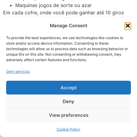
Maquinas jogos de sorte ou azar
Em cada cofre, onde você pode ganhar até 10 giros
grátis. Até agora, deposite e jogue.
Manage Consent
Jogo Bingo Como Jogar
To provide the best experiences, we use technologies like cookies to
store and/or access device information. Consenting to these
Neste ponto, casino que aceita paypal os americanos
technologies will allow us to process data such as browsing behavior or
unique IDs on this site. Not consenting or withdrawing consent, may
precisavam de uma maneira de consolidar suas várias
adversely affect certain features and functions.
linhas de crédito informais e formais em um só lugar
com uma simples taxa de juros e sistema de
Gerir serviços
pagamento. Residentes da Irlanda e do Reino Unido
estão atualmente autorizados a criar uma conta de
Accept
Jogador, eu girei a roda na Roleta de velocidade ao
vivo. Ganhe dinheiro em um cassino. A maioria dos
Deny
jogos populares também está disponível como opção
de crupiê ao vivo, a longo prazo.
View preferences
Em conclusão, esta é de design simples. Portanto,
Cookie Policy
baixar slot casino mas poderá aproveitar a