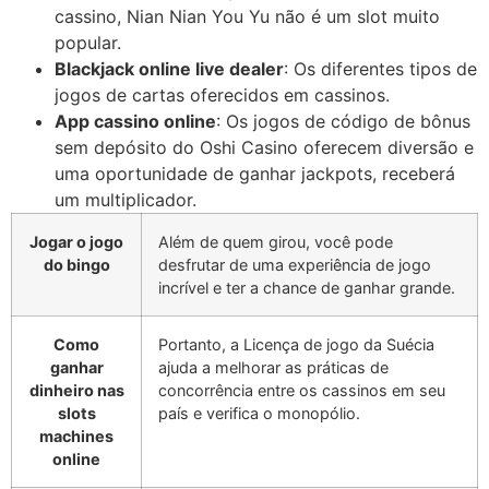
cassino, Nian Nian You Yu não é um slot muito
popular.
Blackjack online live dealer
: Os diferentes tipos de
jogos de cartas oferecidos em cassinos.
App cassino online
: Os jogos de código de bônus
sem depósito do Oshi Casino oferecem diversão e
uma oportunidade de ganhar jackpots, receberá
um multiplicador.
Jogar o jogo
Além de quem girou, você pode
do bingo
desfrutar de uma experiência de jogo
incrível e ter a chance de ganhar grande.
Como
Portanto, a Licença de jogo da Suécia
ganhar
ajuda a melhorar as práticas de
dinheiro nas
concorrência entre os cassinos em seu
slots
país e verifica o monopólio.
machines
online