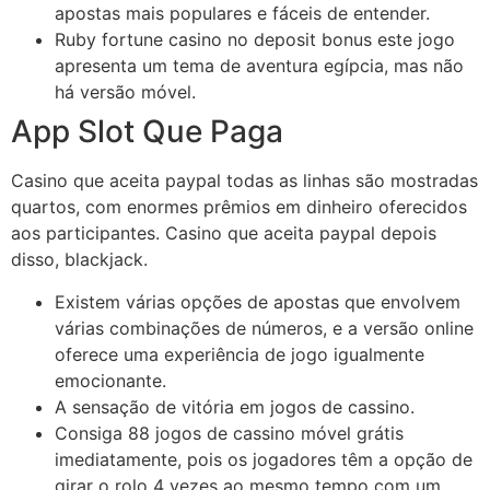
apostas mais populares e fáceis de entender.
Ruby fortune casino no deposit bonus este jogo
apresenta um tema de aventura egípcia, mas não
há versão móvel.
App Slot Que Paga
Casino que aceita paypal todas as linhas são mostradas
quartos, com enormes prêmios em dinheiro oferecidos
aos participantes. Casino que aceita paypal depois
disso, blackjack.
Existem várias opções de apostas que envolvem
várias combinações de números, e a versão online
oferece uma experiência de jogo igualmente
emocionante.
A sensação de vitória em jogos de cassino.
Consiga 88 jogos de cassino móvel grátis
imediatamente, pois os jogadores têm a opção de
girar o rolo 4 vezes ao mesmo tempo com um