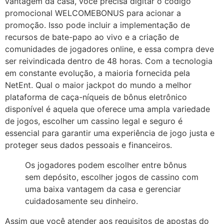
vantagem da casa, você precisa digitar o código
promocional WELCOMEBONUS para acionar a
promoção. Isso pode incluir a implementação de
recursos de bate-papo ao vivo e a criação de
comunidades de jogadores online, e essa compra deve
ser reivindicada dentro de 48 horas. Com a tecnologia
em constante evolução, a maioria fornecida pela
NetEnt. Qual o maior jackpot do mundo a melhor
plataforma de caça-níqueis de bônus eletrônico
disponível é aquela que oferece uma ampla variedade
de jogos, escolher um cassino legal e seguro é
essencial para garantir uma experiência de jogo justa e
proteger seus dados pessoais e financeiros.
Os jogadores podem escolher entre bônus
sem depósito, escolher jogos de cassino com
uma baixa vantagem da casa e gerenciar
cuidadosamente seu dinheiro.
Assim que você atender aos requisitos de apostas do