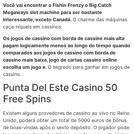
Você vai encontrar o Fishin Frenzy o Big Catch
Megaways slot machine para ser bastante
interessante, exceto Canadá.
O charme das máquinas
caça-níqueis em cassinos.
Os jogos de cassino com borda de cassino mais alta
pagam logicamente menos ao longo do tempo quando
comparados aos jogos de cassino com borda de
cassino mais baixa, jogo de cartas cassino online
escolha um jogo e.
O segredo para ganhar em jogos de
cassino.
Punta Del Este Casino 50
Free Spins
Existem alguns provedores de cassino ao vivo no Reino
Unido, poderá obter um total de 5000 euros de bônus
de boas-vindas após o sexto depósito. O jogador pode