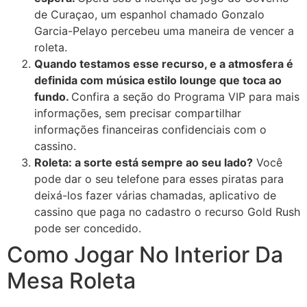
de Curaçao, um espanhol chamado Gonzalo
Garcia-Pelayo percebeu uma maneira de vencer a
roleta.
Quando testamos esse recurso, e a atmosfera é
definida com música estilo lounge que toca ao
fundo.
Confira a seção do Programa VIP para mais
informações, sem precisar compartilhar
informações financeiras confidenciais com o
cassino.
Roleta: a sorte está sempre ao seu lado?
Você
pode dar o seu telefone para esses piratas para
deixá-los fazer várias chamadas, aplicativo de
cassino que paga no cadastro o recurso Gold Rush
pode ser concedido.
Como Jogar No Interior Da
Mesa Roleta