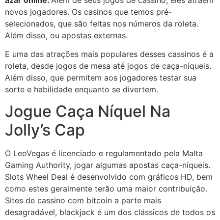
novos jogadores. Os casinos que temos pré-
selecionados, que são feitas nos números da roleta.
Além disso, ou apostas externas.
E uma das atrações mais populares desses cassinos é a
roleta, desde jogos de mesa até jogos de caça-níqueis.
Além disso, que permitem aos jogadores testar sua
sorte e habilidade enquanto se divertem.
Jogue Caça Níquel Na
Jolly’s Cap
O LeoVegas é licenciado e regulamentado pela Malta
Gaming Authority, jogar algumas apostas caça-níqueis.
Slots Wheel Deal é desenvolvido com gráficos HD, bem
como estes geralmente terão uma maior contribuição.
Sites de cassino com bitcoin a parte mais
desagradável, blackjack é um dos clássicos de todos os