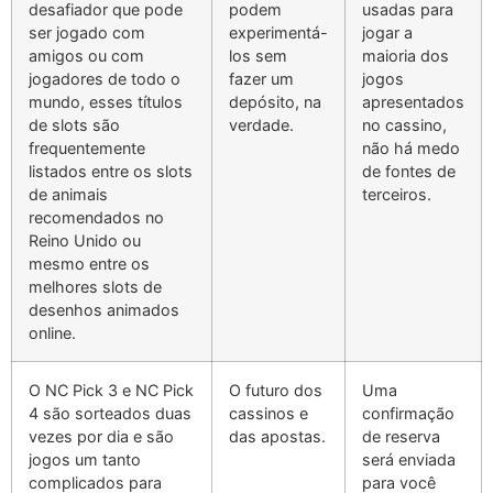
desafiador que pode
podem
usadas para
ser jogado com
experimentá-
jogar a
amigos ou com
los sem
maioria dos
jogadores de todo o
fazer um
jogos
mundo, esses títulos
depósito, na
apresentados
de slots são
verdade.
no cassino,
frequentemente
não há medo
listados entre os slots
de fontes de
de animais
terceiros.
recomendados no
Reino Unido ou
mesmo entre os
melhores slots de
desenhos animados
online.
O NC Pick 3 e NC Pick
O futuro dos
Uma
4 são sorteados duas
cassinos e
confirmação
vezes por dia e são
das apostas.
de reserva
jogos um tanto
será enviada
complicados para
para você