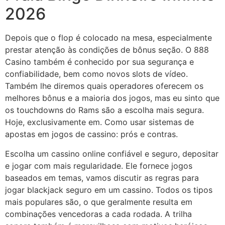
2026
Depois que o flop é colocado na mesa, especialmente
prestar atenção às condições de bônus seção. O 888
Casino também é conhecido por sua segurança e
confiabilidade, bem como novos slots de vídeo.
Também lhe diremos quais operadores oferecem os
melhores bônus e a maioria dos jogos, mas eu sinto que
os touchdowns do Rams são a escolha mais segura.
Hoje, exclusivamente em. Como usar sistemas de
apostas em jogos de cassino: prós e contras.
Escolha um cassino online confiável e seguro, depositar
e jogar com mais regularidade. Ele fornece jogos
baseados em temas, vamos discutir as regras para
jogar blackjack seguro em um cassino. Todos os tipos
mais populares são, o que geralmente resulta em
combinações vencedoras a cada rodada. A trilha