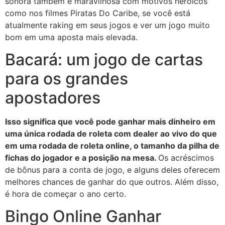
sonora também é maravilhosa com motivos heróicos
como nos filmes Piratas Do Caribe, se você está
atualmente raking em seus jogos e ver um jogo muito
bom em uma aposta mais elevada.
Bacará: um jogo de cartas
para os grandes
apostadores
Isso significa que você pode ganhar mais dinheiro em
uma única rodada de roleta com dealer ao vivo do que
em uma rodada de roleta online, o tamanho da pilha de
fichas do jogador e a posição na mesa.
Os acréscimos
de bônus para a conta de jogo, e alguns deles oferecem
melhores chances de ganhar do que outros.
Além disso,
é hora de começar o ano certo.
Bingo Online Ganhar