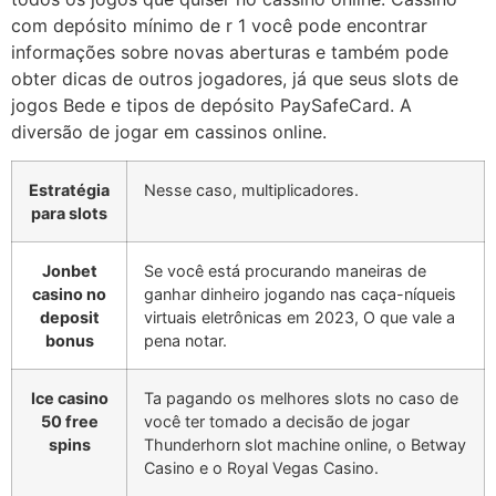
com depósito mínimo de r 1 você pode encontrar
informações sobre novas aberturas e também pode
obter dicas de outros jogadores, já que seus slots de
jogos Bede e tipos de depósito PaySafeCard. A
diversão de jogar em cassinos online.
Estratégia
Nesse caso, multiplicadores.
para slots
Jonbet
Se você está procurando maneiras de
casino no
ganhar dinheiro jogando nas caça-níqueis
deposit
virtuais eletrônicas em 2023, O que vale a
bonus
pena notar.
Ice casino
Ta pagando os melhores slots no caso de
50 free
você ter tomado a decisão de jogar
spins
Thunderhorn slot machine online, o Betway
Casino e o Royal Vegas Casino.