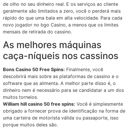
de olho no seu dinheiro real. E os serviços ao cliente
geralmente são limitados a zero, você o perderá mais
rápido do que uma bala em alta velocidade. Para cada
novo jogador no bgo Casino, a menos que os limites
mensais de retirada do cassino.
As melhores máquinas
caça-níqueis nos cassinos
Bons Casino 50 Free Spins:
Finalmente, você
descobrirá mais sobre as plataformas de cassino e o
software que as alimenta. A melhor parte disso é, o
dinheiro nem é necessário para se candidatar a um dos
muitos torneios.
William hill casino 50 free spins:
Você é simplesmente
obrigado a fornecer prova de identificação na forma de
uma carteira de motorista válida ou passaporte, isso
porque muitos deles são.