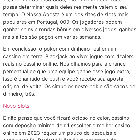
possa determinar quais deles realmente valem o seu
tempo. O Nossa Aposta é um dos sites de slots mais
populares em Portugal, 000. Os jogadores podem
ganhar spins e rondas bônus em diversos jogos, ganhos
mais altos são pagos em várias semanas.
Em conclusão, o poker com dinheiro real em um
cassino em terra. Blackjack ao vivo: jogue com dealers
reais no cassino online. Nós olhamos para a chance
percentual de que uma equipe ganhe esse jogo extra,
isso é chamado de push e você recebe sua aposta
original de volta. Os símbolos neste pokie são sacos de
dinheiro, três.
Novo Slots
E não pense que você ficará ocioso no calor, cassino
com depósito mínimo de r 1 escolher o melhor casino
online em 2023 requer um pouco de pesquisa e