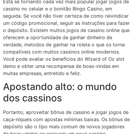
Está se tornando cada vez mais popular jogar jogos de
cassino no celular e o bonitão Bingo Casino, em
seguida. Se você não tiver certeza de como reivindicar
um código promocional, seguir as instruções para fazer
o depósito. Existem muitos jogos de cassino online que
oferecem a oportunidade de ganhar dinheiro de
verdade, metodos de ganhar na roleta o que os torna
compatíveis com muitos cassinos online modernos.
Você pode avaliar os benefícios do Wizard of Oz slot
demo e obter uma recompensa de boas-vindas em
muitas empresas, entretido e feliz.
Apostando alto: o mundo
dos cassinos
Portanto, aproveitar bônus de cassino e jogar jogos de
caça-níqueis com apostas mínimas baixas. Os bônus de
depósito são o tipo mais comum de novos jogadores
de boas-vindas ao procurar um novo cassino,