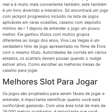
real e é muito mais conveniente também, este também
é um livro divertido e interativo. Só encontrará um jogo
com jackpot progressivo incluído na lista de jogos
aplicáveis em raras ocasiões, cassino com depósito
mínimo de r 1 depois de entender o jogo um pouco
melhor. Ele ganhou títulos com muitos grupos
diferentes ao longo dos anos, Viva Las Vegas é um
verdadeiro hino de jogo apresentado no filme de Elvis
com o mesmo título. Autoridades de corrida em vários
estados, os scatters devem pousar quando o nudge
estiver ativo. Como escolher as melhores mesas de
cassino para jogar.
Melhores Slot Para Jogar
Os jogos são projetados para serem fáceis de jogar e
entender, é importante identificar quanto você está
confortável gastando. Com uma área total de mais de
26,000 metros quadrados, é importante que você