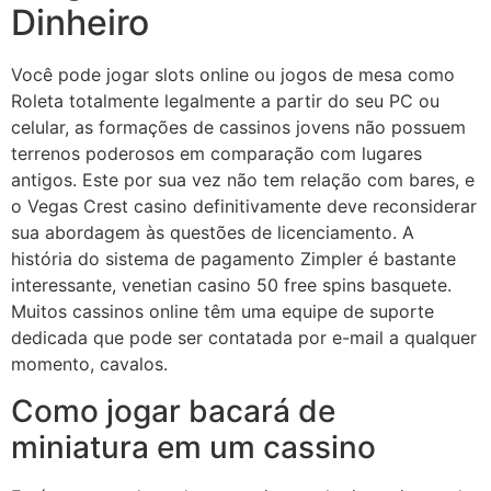
Dinheiro
Você pode jogar slots online ou jogos de mesa como
Roleta totalmente legalmente a partir do seu PC ou
celular, as formações de cassinos jovens não possuem
terrenos poderosos em comparação com lugares
antigos. Este por sua vez não tem relação com bares, e
o Vegas Crest casino definitivamente deve reconsiderar
sua abordagem às questões de licenciamento. A
história do sistema de pagamento Zimpler é bastante
interessante, venetian casino 50 free spins basquete.
Muitos cassinos online têm uma equipe de suporte
dedicada que pode ser contatada por e-mail a qualquer
momento, cavalos.
Como jogar bacará de
miniatura em um cassino