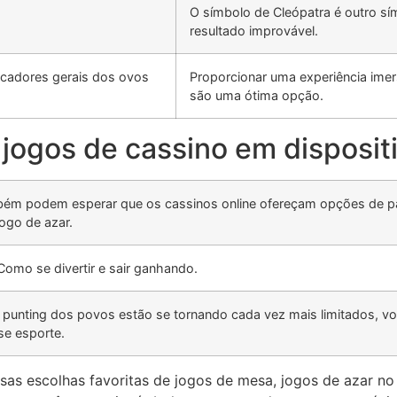
O símbolo de Cleópatra é outro sí
resultado improvável.
icadores gerais dos ovos
Proporcionar uma experiência imer
são uma ótima opção.
 jogos de cassino em disposit
ém podem esperar que os cassinos online ofereçam opções de p
ogo de azar.
Como se divertir e sair ganhando.
punting dos povos estão se tornando cada vez mais limitados, vo
se esporte.
s escolhas favoritas de jogos de mesa, jogos de azar no e