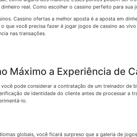
dinheiro real. Como escolher o cassino perfeito para sua j
sinos.
Cassino ofertas a melhor aposta é a aposta em dinh
o que você precisa fazer é jogar jogos de cassino ao vivo 
ncia nas transações.
 ao Máximo a Experiência de C
 você pode considerar a contratação de um treinador de bla
ificação de identidade do cliente antes de processar a tra
erimentá-lo.
diomas globais, você ficará surpreso que a galeria de jog