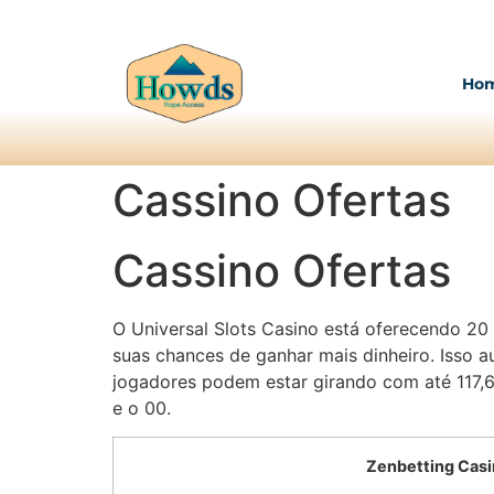
Ho
Cassino Ofertas
Cassino Ofertas
O Universal Slots Casino está oferecendo 20
suas chances de ganhar mais dinheiro. Isso a
jogadores podem estar girando com até 117,64
e o 00.
Zenbetting Casi