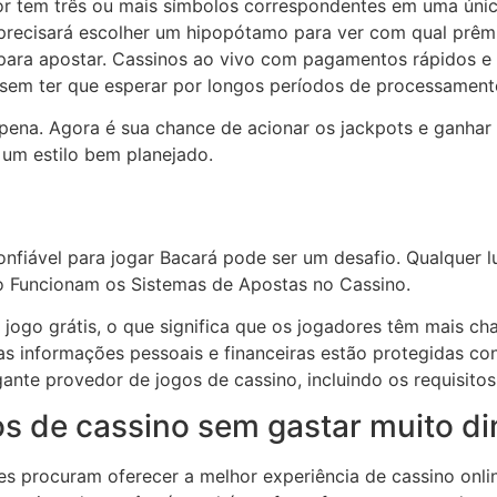
 tem três ou mais símbolos correspondentes em uma única 
ê precisará escolher um hipopótamo para ver com qual prê
para apostar. Cassinos ao vivo com pagamentos rápidos e
a sem ter que esperar por longos períodos de processament
ena. Agora é sua chance de acionar os jackpots e ganhar m
um estilo bem planejado.
nfiável para jogar Bacará pode ser um desafio. Qualquer l
 Funcionam os Sistemas de Apostas no Cassino.
 jogo grátis, o que significa que os jogadores têm mais c
as informações pessoais e financeiras estão protegidas co
ante provedor de jogos de cassino, incluindo os requisitos
s de cassino sem gastar muito di
les procuram oferecer a melhor experiência de cassino onl