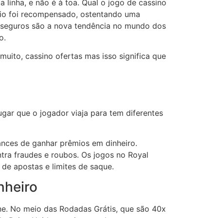
linha, e não é à toa. Qual o jogo de cassino
mio foi recompensado, ostentando uma
 seguros são a nova tendência no mundo dos
o.
uito, cassino ofertas mas isso significa que
ugar que o jogador viaja para tem diferentes
hances de ganhar prêmios em dinheiro.
ntra fraudes e roubos. Os jogos no Royal
 de apostas e limites de saque.
nheiro
ine. No meio das Rodadas Grátis, que são 40x