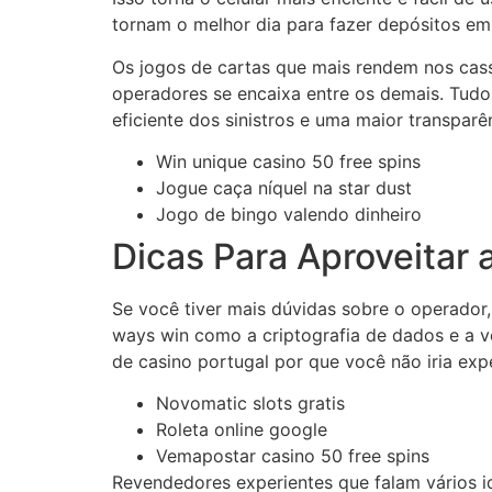
tornam o melhor dia para fazer depósitos em 
Os jogos de cartas que mais rendem nos cas
operadores se encaixa entre os demais.
Tudo 
eficiente dos sinistros e uma maior transparê
Win unique casino 50 free spins
Jogue caça níquel na star dust
Jogo de bingo valendo dinheiro
Dicas Para Aproveitar
Se você tiver mais dúvidas sobre o operador,
ways win como a criptografia de dados e a ver
de casino portugal por que você não iria exp
Novomatic slots gratis
Roleta online google
Vemapostar casino 50 free spins
Revendedores experientes que falam vários i