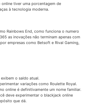
o online tiver uma porcentagem de
aças à tecnologia moderna.
como Rainbows End, como funciona o numero
et365 as inovações não terminam apenas com
s por empresas como Betsoft e Rival Gaming,
exibem o saldo atual.
xperimentar variações como Roulette Royal.
no online é definitivamente um nome familiar.
ocê deve experimentar o blackjack online
epósito que dá.