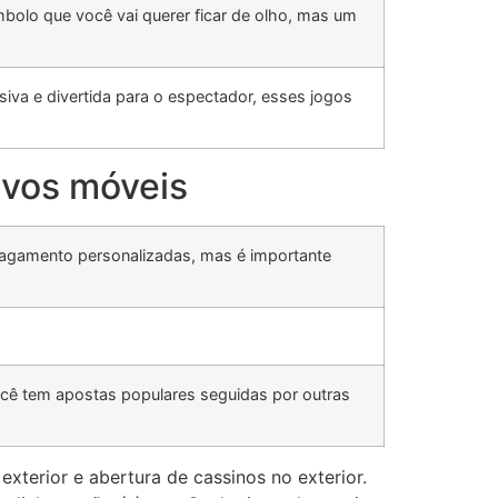
mbolo que você vai querer ficar de olho, mas um
siva e divertida para o espectador, esses jogos
ivos móveis
agamento personalizadas, mas é importante
cê tem apostas populares seguidas por outras
xterior e abertura de cassinos no exterior.