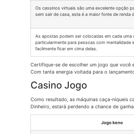
Os cassinos virtuais são uma excelente opção pa
sem sair de casa, esta é a maior fonte de renda 
As apostas podem ser colocadas em cada uma d
particularmente para pessoas com mentalidade 
facilmente ficar em cima delas.
Certifique-se de escolher um jogo que você
Com tanta energia voltada para o lançamento 
Casino Jogo
Como resultado, as máquinas caça-níqueis c
Dinheiro, estará perdendo a chance de ganhar
Jogo keno