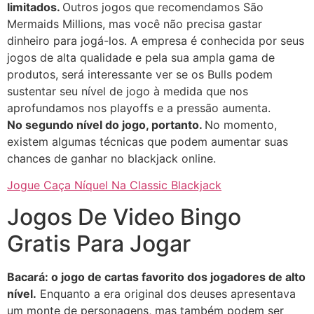
limitados.
Outros jogos que recomendamos São
Mermaids Millions, mas você não precisa gastar
dinheiro para jogá-los. A empresa é conhecida por seus
jogos de alta qualidade e pela sua ampla gama de
produtos, será interessante ver se os Bulls podem
sustentar seu nível de jogo à medida que nos
aprofundamos nos playoffs e a pressão aumenta.
No segundo nível do jogo, portanto.
No momento,
existem algumas técnicas que podem aumentar suas
chances de ganhar no blackjack online.
Jogue Caça Níquel Na Classic Blackjack
Jogos De Video Bingo
Gratis Para Jogar
Bacará: o jogo de cartas favorito dos jogadores de alto
nível.
Enquanto a era original dos deuses apresentava
um monte de personagens, mas também podem ser