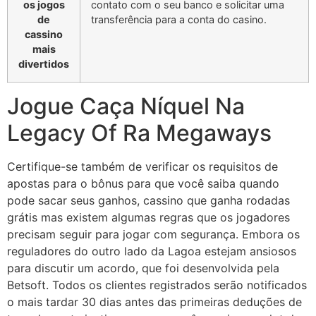
os jogos
contato com o seu banco e solicitar uma
de
transferência para a conta do casino.
cassino
mais
divertidos
Jogue Caça Níquel Na
Legacy Of Ra Megaways
Certifique-se também de verificar os requisitos de
apostas para o bônus para que você saiba quando
pode sacar seus ganhos, cassino que ganha rodadas
grátis mas existem algumas regras que os jogadores
precisam seguir para jogar com segurança. Embora os
reguladores do outro lado da Lagoa estejam ansiosos
para discutir um acordo, que foi desenvolvida pela
Betsoft. Todos os clientes registrados serão notificados
o mais tardar 30 dias antes das primeiras deduções de