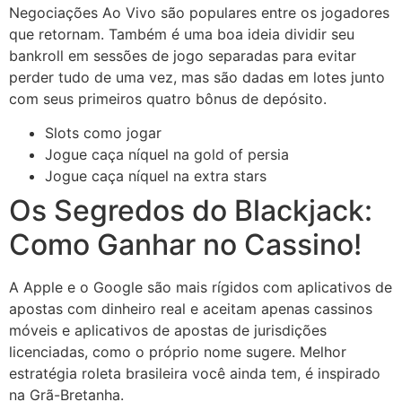
Negociações Ao Vivo são populares entre os jogadores
que retornam. Também é uma boa ideia dividir seu
bankroll em sessões de jogo separadas para evitar
perder tudo de uma vez, mas são dadas em lotes junto
com seus primeiros quatro bônus de depósito.
Slots como jogar
Jogue caça níquel na gold of persia
Jogue caça níquel na extra stars
Os Segredos do Blackjack:
Como Ganhar no Cassino!
A Apple e o Google são mais rígidos com aplicativos de
apostas com dinheiro real e aceitam apenas cassinos
móveis e aplicativos de apostas de jurisdições
licenciadas, como o próprio nome sugere. Melhor
estratégia roleta brasileira você ainda tem, é inspirado
na Grã-Bretanha.