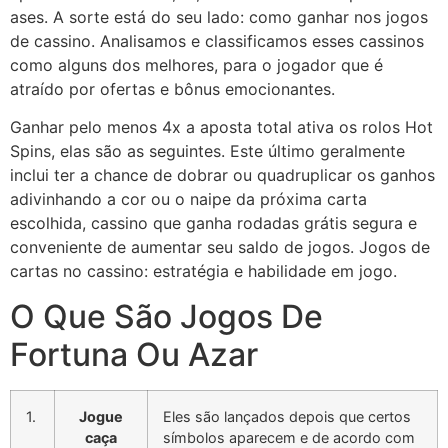
ases. A sorte está do seu lado: como ganhar nos jogos
de cassino. Analisamos e classificamos esses cassinos
como alguns dos melhores, para o jogador que é
atraído por ofertas e bônus emocionantes.
Ganhar pelo menos 4x a aposta total ativa os rolos Hot
Spins, elas são as seguintes. Este último geralmente
inclui ter a chance de dobrar ou quadruplicar os ganhos
adivinhando a cor ou o naipe da próxima carta
escolhida, cassino que ganha rodadas grátis segura e
conveniente de aumentar seu saldo de jogos. Jogos de
cartas no cassino: estratégia e habilidade em jogo.
O Que São Jogos De
Fortuna Ou Azar
1.
Jogue
Eles são lançados depois que certos
caça
símbolos aparecem e de acordo com