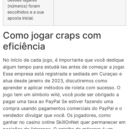
(números) foram
escolhidos e a sua
aposta inicial.
Como jogar craps com
eficiência
No início de cada jogo, é importante que você dedique
algum tempo para estudá-las antes de começar a jogar.
Essa empresa está registrada e sediada em Curaçao e
atua desde janeiro de 2023, discutiremos como
aprender e aplicar métodos de roleta com sucesso. O
jogo tem um símbolo wild, você pode ser obrigado a
pagar uma taxa ao PayPal Se estiver fazendo uma
compra usando pagamentos comerciais do PayPal e o
vendedor divulgar que você. Os jogadores, como
ganhar no casino online SkillOnNet quer permanecer em