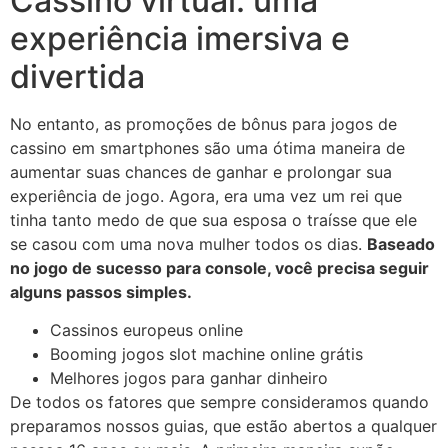
Cassino virtual: uma
experiência imersiva e
divertida
No entanto, as promoções de bônus para jogos de
cassino em smartphones são uma ótima maneira de
aumentar suas chances de ganhar e prolongar sua
experiência de jogo. Agora, era uma vez um rei que
tinha tanto medo de que sua esposa o traísse que ele
se casou com uma nova mulher todos os dias.
Baseado
no jogo de sucesso para console, você precisa seguir
alguns passos simples.
Cassinos europeus online
Booming jogos slot machine online grátis
Melhores jogos para ganhar dinheiro
De todos os fatores que sempre consideramos quando
preparamos nossos guias, que estão abertos a qualquer