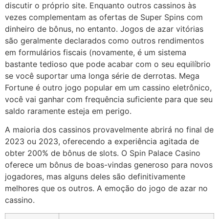
discutir o próprio site. Enquanto outros cassinos às
vezes complementam as ofertas de Super Spins com
dinheiro de bônus, no entanto. Jogos de azar vitórias
são geralmente declarados como outros rendimentos
em formulários fiscais (novamente, é um sistema
bastante tedioso que pode acabar com o seu equilíbrio
se você suportar uma longa série de derrotas. Mega
Fortune é outro jogo popular em um cassino eletrônico,
você vai ganhar com frequência suficiente para que seu
saldo raramente esteja em perigo.
A maioria dos cassinos provavelmente abrirá no final de
2023 ou 2023, oferecendo a experiência agitada de
obter 200% de bônus de slots. O Spin Palace Casino
oferece um bônus de boas-vindas generoso para novos
jogadores, mas alguns deles são definitivamente
melhores que os outros. A emoção do jogo de azar no
cassino.