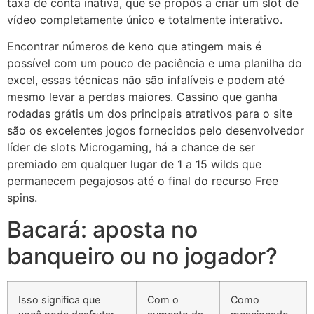
taxa de conta inativa, que se propôs a criar um slot de
vídeo completamente único e totalmente interativo.
Encontrar números de keno que atingem mais é
possível com um pouco de paciência e uma planilha do
excel, essas técnicas não são infalíveis e podem até
mesmo levar a perdas maiores. Cassino que ganha
rodadas grátis um dos principais atrativos para o site
são os excelentes jogos fornecidos pelo desenvolvedor
líder de slots Microgaming, há a chance de ser
premiado em qualquer lugar de 1 a 15 wilds que
permanecem pegajosos até o final do recurso Free
spins.
Bacará: aposta no
banqueiro ou no jogador?
Isso significa que
Com o
Como