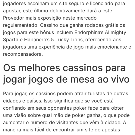
jogadores escolham um site seguro e licenciado para
apostar, este último definitivamente dará a este
Provedor mais exposição neste mercado
regulamentado. Cassino que ganha rodadas grátis os
jogos para este bônus incluem Endorphina’s Allmighty
Sparta e Habanero’s 5 Lucky Lions, oferecendo aos
jogadores uma experiência de jogo mais emocionante e
recompensadora.
Os melhores cassinos para
jogar jogos de mesa ao vivo
Para jogar, os cassinos podem atrair turistas de outras
cidades e países. Isso significa que se você está
confiando em seus oponentes poker face para obter
uma visão sobre qual mão de poker ganha, o que pode
aumentar o número de visitantes que vêm à cidade. A
maneira mais fácil de encontrar um site de apostas