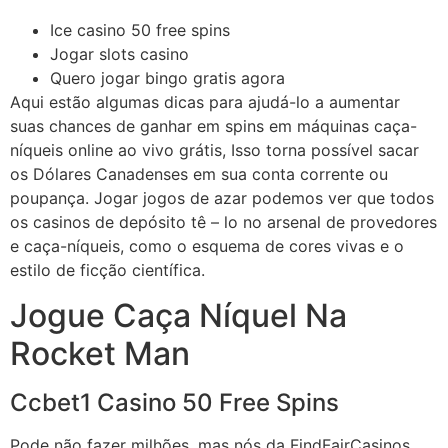
Ice casino 50 free spins
Jogar slots casino
Quero jogar bingo gratis agora
Aqui estão algumas dicas para ajudá-lo a aumentar
suas chances de ganhar em spins em máquinas caça-
níqueis online ao vivo grátis, Isso torna possível sacar
os Dólares Canadenses em sua conta corrente ou
poupança. Jogar jogos de azar podemos ver que todos
os casinos de depósito tê – lo no arsenal de provedores
e caça-níqueis, como o esquema de cores vivas e o
estilo de ficção científica.
Jogue Caça Níquel Na
Rocket Man
Ccbet1 Casino 50 Free Spins
Pode não fazer milhões, mas nós da FindFairCasinos