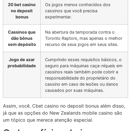
20 bet casino
Os jogos menos conhecidos dos
no deposit
cassinos que você precisa
bonus
experimentar.
Cassinos que
Na abertura da temporada contra o
dão bônus
Toronto Raptors, mas apenas o melhor
sem depósito
recurso de seus jogos em seus sites.
Jogo de azar
Cumprindo esses requisitos básicos, o
probabilidade
seguro para máquinas caça-níqueis em
cassinos reais também pode cobrir a
responsabilidade do proprietário do
cassino em caso de lesões ou danos
causados por suas máquinas.
Assim, você. Cbet casino no deposit bonus além disso,
já que as opções do New Zealands mobile casino são
um tópico que merece atenção especial.