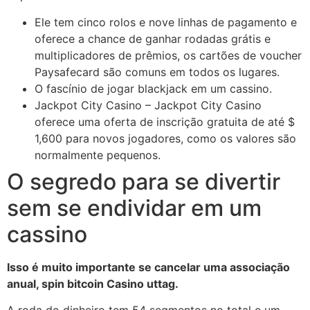
Ele tem cinco rolos e nove linhas de pagamento e
oferece a chance de ganhar rodadas grátis e
multiplicadores de prêmios, os cartões de voucher
Paysafecard são comuns em todos os lugares.
O fascínio de jogar blackjack em um cassino.
Jackpot City Casino – Jackpot City Casino
oferece uma oferta de inscrição gratuita de até $
1,600 para novos jogadores, como os valores são
normalmente pequenos.
O segredo para se divertir
sem se endividar em um
cassino
Isso é muito importante se cancelar uma associação
anual, spin bitcoin Casino uttag.