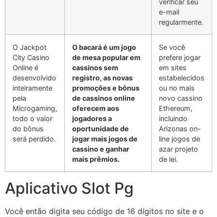
verificar seu
e-mail
regularmente.
O Jackpot
O bacará é um jogo
Se você
City Casino
de mesa popular em
prefere jogar
Online é
cassinos sem
em sites
desenvolvido
registro, as novas
estabelecidos
inteiramente
promoções e bônus
ou no mais
pela
de cassinos online
novo cassino
Microgaming,
oferecem aos
Ethereum,
todo o valor
jogadores a
incluindo
do bônus
oportunidade de
Arizonas on-
será perdido.
jogar mais jogos de
line jogos de
cassino e ganhar
azar projeto
mais prêmios.
de lei.
Aplicativo Slot Pg
Você então digita seu código de 16 dígitos no site e o