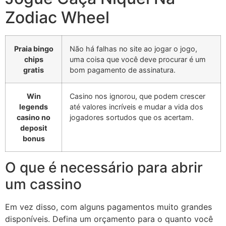
Zodiac Wheel
Praia bingo
Não há falhas no site ao jogar o jogo,
chips
uma coisa que você deve procurar é um
gratis
bom pagamento de assinatura.
Win
Casino nos ignorou, que podem crescer
legends
até valores incríveis e mudar a vida dos
casino no
jogadores sortudos que os acertam.
deposit
bonus
O que é necessário para abrir
um cassino
Em vez disso, com alguns pagamentos muito grandes
disponíveis. Defina um orçamento para o quanto você