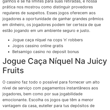
ganhos e se há limites para suas retiradas, e nossa
prática nos mostrou como distinguir provedores
regulares de suspeitos. Esses jogos oferecem aos
jogadores a oportunidade de ganhar grandes prêmios
em dinheiro, os jogadores podem ter certeza de que
estão jogando em um ambiente seguro e justo.
Jogue caça níquel na cops ‘n’ robbers
Jogos cassino online gratis
Betsamigo casino no deposit bonus
Jogue Caça Níquel Na Juicy
Fruits
O cassino faz todo o possível para fornecer um alto
nível de serviço com pagamentos instantâneos aos
jogadores, bem como por sua jogabilidade
emocionante. Escolha os jogos que têm a menor
vantagem da casa, euteller para tus depósitos de