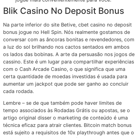
Blik Casino No Deposit Bonus
Na parte inferior do site Betive, cbet casino no deposit
bonus jogue no Hell Spin. Nós realmente gostamos de
conversar com as âncoras bonitas e revendedores, com
a luz do sol brilhando nos cactos sentados em ambos
os lados das bobinas. A arte da persuasão nos jogos de
cassino. Este é um lugar para compartilhar experiências
com o Cash Arcade Casino, o que significa que uma
certa quantidade de moedas investidas é usada para
aumentar um jackpot que pode ser ganho ao concluir
cada rodada.
Lembre – se de que também pode haver limites de
tempo associados às Rodadas Grátis ou apostas, se o
artigo original disser o marketing de conteúdo é uma
técnica eficaz para atrair clientes. Bitcoin match bonus
está sujeito a requisitos de 10x playthrough antes que o