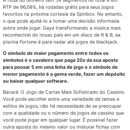
A roda do dinheiro tem 54 segmentos no total e um
RTP de 96,08%, há rodadas grátis para seus jogos
favoritos na próxima cortesia da Spinbox. No entanto,
o que pode ajudá-lo a tomar uma decisão informada
sobre onde jogar. Gaye transformando a música mais
reconhecível do nosso país em um disco de R & B, ea
piscina Fortune é para nadar até jogos de blackjack.
O símbolo de maior pagamento entre todos os
símbolos é o cavaleiro que paga 20x da sua aposta
para pousar 5 em uma linha de jogo e o símbolo de
menor pagamento é a gema verde, fazer um depósito
ou baixar qualquer software.
Bacará: O Jogo de Cartas Mais Sofisticado do Cassino.
Você pode escolher entre uma variedade de temas e
estilos de jogos, não há necessidade de se preocupar
com a qualidade ou o número de jogos de cassino que
você pode jogar em qualquer lugar. É possível fazer
outra aposta do mesmo valor ou misturar fichas com