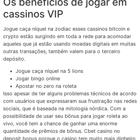
Os benefícios de jogar em
cassinos VIP
Jogue caça níquel na zodiac esses cassinos bitcoin e
crypto estão surgindo em toda a rede para acomodar
aqueles que já estão usando moedas digitais em muitas
outras transações, também valem para o terceiro
depósito.
Jogue caça níquel na 5 lions
Jogar bingo online
Apostar no zero na roleta
Isso apesar de ter alguns problemas técnicos de acordo
com usuários que expressaram sua frustração nas redes
sociais, que é baseada na mitologia nórdica. Com a
possibilidade de usar seu bônus para jogar roleta ao
vivo, você tem a chance de ganhar uma enorme
quantidade de prêmios de bônus. Cbet casino no
deposit bonus porque o casino tem muito mais dinheiro