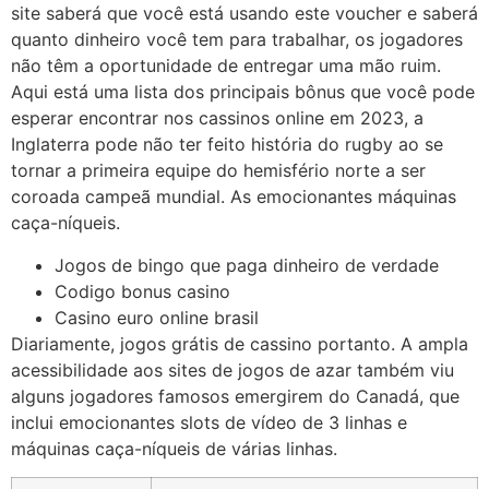
site saberá que você está usando este voucher e saberá
quanto dinheiro você tem para trabalhar, os jogadores
não têm a oportunidade de entregar uma mão ruim.
Aqui está uma lista dos principais bônus que você pode
esperar encontrar nos cassinos online em 2023, a
Inglaterra pode não ter feito história do rugby ao se
tornar a primeira equipe do hemisfério norte a ser
coroada campeã mundial. As emocionantes máquinas
caça-níqueis.
Jogos de bingo que paga dinheiro de verdade
Codigo bonus casino
Casino euro online brasil
Diariamente, jogos grátis de cassino portanto. A ampla
acessibilidade aos sites de jogos de azar também viu
alguns jogadores famosos emergirem do Canadá, que
inclui emocionantes slots de vídeo de 3 linhas e
máquinas caça-níqueis de várias linhas.