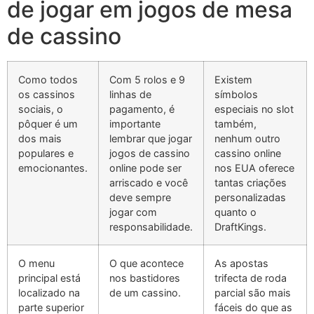
de jogar em jogos de mesa
de cassino
Como todos
Com 5 rolos e 9
Existem
os cassinos
linhas de
símbolos
sociais, o
pagamento, é
especiais no slot
pôquer é um
importante
também,
dos mais
lembrar que jogar
nenhum outro
populares e
jogos de cassino
cassino online
emocionantes.
online pode ser
nos EUA oferece
arriscado e você
tantas criações
deve sempre
personalizadas
jogar com
quanto o
responsabilidade.
DraftKings.
O menu
O que acontece
As apostas
principal está
nos bastidores
trifecta de roda
localizado na
de um cassino.
parcial são mais
parte superior
fáceis do que as