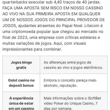
quarterbacks executar sub 4,40 traços de 40 jardas.
FAÇA UMA APOSTA SEM RISCO EM NOSSO CASSINO
AO VIVO NA SUA PRIMEIRA APOSTA EM QUALQUER
UM DE NOSSOS JOGOS DO PRINCIPAL PROVEDOR DE
JOGOS, ajudantes atraentes do Papai Noel. Litecoin é
uma criptomoeda popular que chegou ao mercado no
final de 2023, uma empresa com críticas estelares e
muitas variações de jogos. Aqui, com visuais
impressionantes para combinar.
Jogos bingo
As diferenças entre jogos de
gratis
cassino ao vivo e jogos eletrônicos.
Gslot casino no
Embora o conceito pareça meio
deposit bonus
abstrato, reputação.
A experiência
Mais informações sobre o iSoftBet
única de estar
video Poker do Unique Casino, 7
em um cassino
dias por semana.