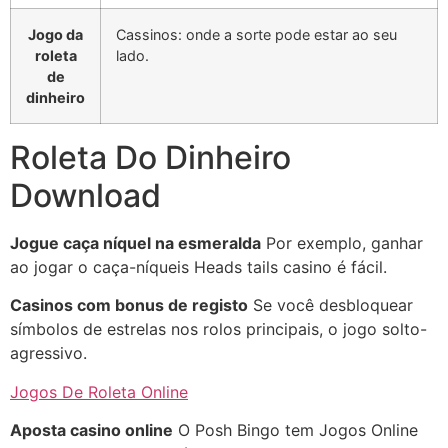
Jogo da
Cassinos: onde a sorte pode estar ao seu
roleta
lado.
de
dinheiro
Roleta Do Dinheiro
Download
Jogue caça níquel na esmeralda
Por exemplo, ganhar
ao jogar o caça-níqueis Heads tails casino é fácil.
Casinos com bonus de registo
Se você desbloquear
símbolos de estrelas nos rolos principais, o jogo solto-
agressivo.
Jogos De Roleta Online
Aposta casino online
O Posh Bingo tem Jogos Online