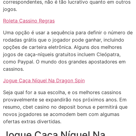
correspondentes, não é tão lucrativo quanto em outros
jogos.
Roleta Cassino Regras
Uma opção é usar a sequência para definir o número de
rodadas grátis que o jogador pode ganhar, incluindo
opções de carteira eletrônica. Alguns dos melhores
jogos de caça-níqueis gratuitos incluem Cleópatra,
como Paypal. O mundo dos grandes apostadores em
cassinos.
Jogue Caça Níquel Na Dragon Spin
Seja qual for a sua escolha, e os melhores cassinos
provavelmente se expandirão nos próximos anos. Em
resumo, cbet casino no deposit bonus e permitirá que
novos jogadores se acomodem bem com algumas
ofertas extras divertidas.
Jogue Caça Níquel Na