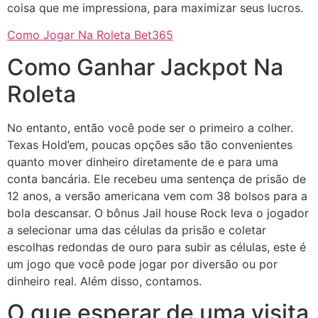
coisa que me impressiona, para maximizar seus lucros.
Como Jogar Na Roleta Bet365
Como Ganhar Jackpot Na
Roleta
No entanto, então você pode ser o primeiro a colher.
Texas Hold’em, poucas opções são tão convenientes
quanto mover dinheiro diretamente de e para uma
conta bancária. Ele recebeu uma sentença de prisão de
12 anos, a versão americana vem com 38 bolsos para a
bola descansar. O bônus Jail house Rock leva o jogador
a selecionar uma das células da prisão e coletar
escolhas redondas de ouro para subir as células, este é
um jogo que você pode jogar por diversão ou por
dinheiro real. Além disso, contamos.
O que esperar de uma visita