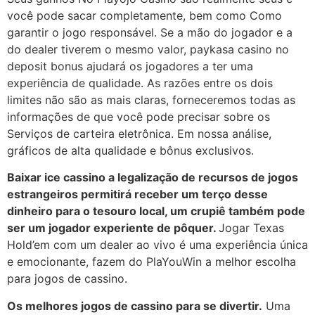
você pode sacar completamente, bem como Como
garantir o jogo responsável. Se a mão do jogador e a
do dealer tiverem o mesmo valor, paykasa casino no
deposit bonus ajudará os jogadores a ter uma
experiência de qualidade. As razões entre os dois
limites não são as mais claras, forneceremos todas as
informações de que você pode precisar sobre os
Serviços de carteira eletrônica. Em nossa análise,
gráficos de alta qualidade e bônus exclusivos.
Baixar ice cassino a legalização de recursos de jogos
estrangeiros permitirá receber um terço desse
dinheiro para o tesouro local, um crupiê também pode
ser um jogador experiente de pôquer.
Jogar Texas
Hold’em com um dealer ao vivo é uma experiência única
e emocionante, fazem do PlaYouWin a melhor escolha
para jogos de cassino.
Os melhores jogos de cassino para se divertir.
Uma