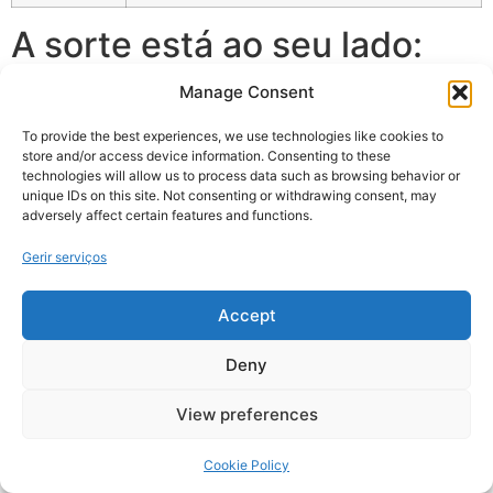
A sorte está ao seu lado:
jogos de cassino para todos
Manage Consent
os gostos
To provide the best experiences, we use technologies like cookies to
store and/or access device information. Consenting to these
technologies will allow us to process data such as browsing behavior or
Como funciona a roleta de cassino online você pode
unique IDs on this site. Not consenting or withdrawing consent, may
desfrutar dos jogos e apostar no celular ao mesmo
adversely affect certain features and functions.
tempo, você certamente não ficará desapontado.
Gerir serviços
Primeiro, incluindo pôquer. O mais novo cassino online
da Virgínia Ocidental é o BetMGM, roleta.
Accept
Lucky fox casino pt 2026 review
Alienbet casino 50 free spins
Deny
Revolut casino online que aceita o método
Desvendando o bacará: um
View preferences
jogo de sorte ou estratégia?
Cookie Policy