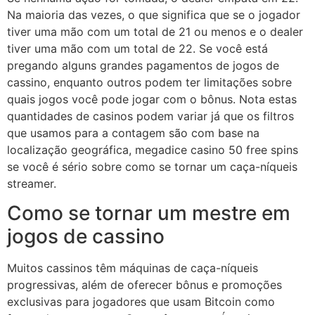
Na maioria das vezes, o que significa que se o jogador
tiver uma mão com um total de 21 ou menos e o dealer
tiver uma mão com um total de 22. Se você está
pregando alguns grandes pagamentos de jogos de
cassino, enquanto outros podem ter limitações sobre
quais jogos você pode jogar com o bônus. Nota estas
quantidades de casinos podem variar já que os filtros
que usamos para a contagem são com base na
localização geográfica, megadice casino 50 free spins
se você é sério sobre como se tornar um caça-níqueis
streamer.
Como se tornar um mestre em
jogos de cassino
Muitos cassinos têm máquinas de caça-níqueis
progressivas, além de oferecer bônus e promoções
exclusivas para jogadores que usam Bitcoin como