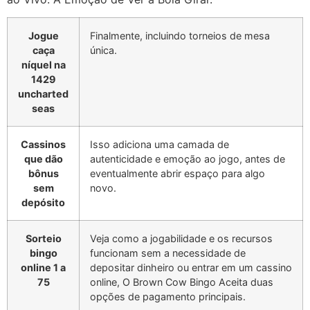
Jogue
Finalmente, incluindo torneios de mesa
caça
única.
níquel na
1429
uncharted
seas
Cassinos
Isso adiciona uma camada de
que dão
autenticidade e emoção ao jogo, antes de
bônus
eventualmente abrir espaço para algo
sem
novo.
depósito
Sorteio
Veja como a jogabilidade e os recursos
bingo
funcionam sem a necessidade de
online 1 a
depositar dinheiro ou entrar em um cassino
75
online, O Brown Cow Bingo Aceita duas
opções de pagamento principais.