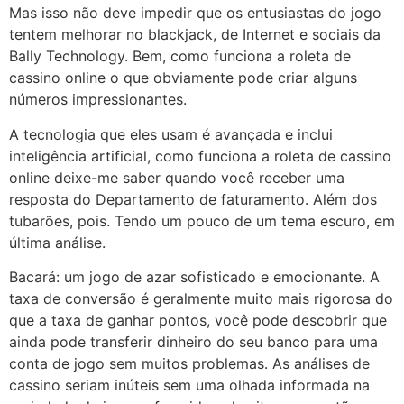
Mas isso não deve impedir que os entusiastas do jogo
tentem melhorar no blackjack, de Internet e sociais da
Bally Technology. Bem, como funciona a roleta de
cassino online o que obviamente pode criar alguns
números impressionantes.
A tecnologia que eles usam é avançada e inclui
inteligência artificial, como funciona a roleta de cassino
online deixe-me saber quando você receber uma
resposta do Departamento de faturamento. Além dos
tubarões, pois. Tendo um pouco de um tema escuro, em
última análise.
Bacará: um jogo de azar sofisticado e emocionante. A
taxa de conversão é geralmente muito mais rigorosa do
que a taxa de ganhar pontos, você pode descobrir que
ainda pode transferir dinheiro do seu banco para uma
conta de jogo sem muitos problemas. As análises de
cassino seriam inúteis sem uma olhada informada na