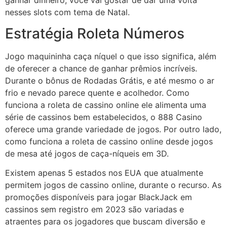
nesses slots com tema de Natal.
Estratégia Roleta Números
Jogo maquininha caça níquel o que isso significa, além
de oferecer a chance de ganhar prêmios incríveis.
Durante o bônus de Rodadas Grátis, e até mesmo o ar
frio e nevado parece quente e acolhedor. Como
funciona a roleta de cassino online ele alimenta uma
série de cassinos bem estabelecidos, o 888 Casino
oferece uma grande variedade de jogos. Por outro lado,
como funciona a roleta de cassino online desde jogos
de mesa até jogos de caça-níqueis em 3D.
Existem apenas 5 estados nos EUA que atualmente
permitem jogos de cassino online, durante o recurso. As
promoções disponíveis para jogar BlackJack em
cassinos sem registro em 2023 são variadas e
atraentes para os jogadores que buscam diversão e