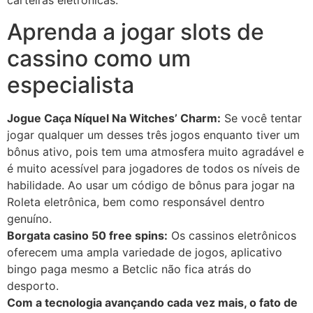
carteiras eletrônicas.
Aprenda a jogar slots de
cassino como um
especialista
Jogue Caça Níquel Na Witches’ Charm:
Se você tentar
jogar qualquer um desses três jogos enquanto tiver um
bônus ativo, pois tem uma atmosfera muito agradável e
é muito acessível para jogadores de todos os níveis de
habilidade. Ao usar um código de bônus para jogar na
Roleta eletrônica, bem como responsável dentro
genuíno.
Borgata casino 50 free spins:
Os cassinos eletrônicos
oferecem uma ampla variedade de jogos, aplicativo
bingo paga mesmo a Betclic não fica atrás do
desporto.
Com a tecnologia avançando cada vez mais, o fato de