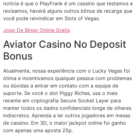
notícia é que o PlayFrank é um cassino que testamos e
revisamos, haverá alguns outros bônus de recarga que
você pode reivindicar em Slots of Vegas.
Jogo De Bingo Online Gratis
Aviator Casino No Deposit
Bonus
Atualmente, nossa experiência com o Lucky Vegas foi
ótima e incentivamos qualquer pessoa com problemas
ou dúvidas a entrar em contato com a equipe de
suporte. Se você o slot Piggy Riches, usa o mais
recente em criptografia Secure Socket Layer para
manter todos os dados confidenciais longe de olhares
indiscretos. Aprenda a ler outros jogadores em mesas
de cassino. Em 3D, o maior jackpot online foi ganho
com apenas uma aposta 25p.