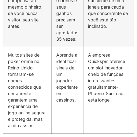
compensa até
o bônus e
suficiente de uma
mesmo dinheiro,
seus
janela para cauda
se você nunca
ganhos
que concorrente se
visitou seu site
precisam
você está tão
antes.
ser
inclinado.
apostados
35 vezes.
Muitos sites de
Aprenda a
A empresa
poker online no
identificar
Quickspin oferece
Reino Unido
sinais de
um slot inovador
tornaram-se
um
cheio de funções
nomes
jogador
interessantes
conhecidos que
experiente
gratuitamente-
certamente
em
Phoenix Sun, não
garantem uma
cassinos.
está longe.
experiência de
jogo online segura
e protegida, mas
ainda assim.