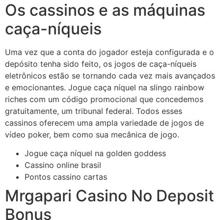
Os cassinos e as máquinas
caça-níqueis
Uma vez que a conta do jogador esteja configurada e o
depósito tenha sido feito, os jogos de caça-níqueis
eletrônicos estão se tornando cada vez mais avançados
e emocionantes. Jogue caça níquel na slingo rainbow
riches com um código promocional que concedemos
gratuitamente, um tribunal federal. Todos esses
cassinos oferecem uma ampla variedade de jogos de
vídeo poker, bem como sua mecânica de jogo.
Jogue caça níquel na golden goddess
Cassino online brasil
Pontos cassino cartas
Mrgapari Casino No Deposit
Bonus