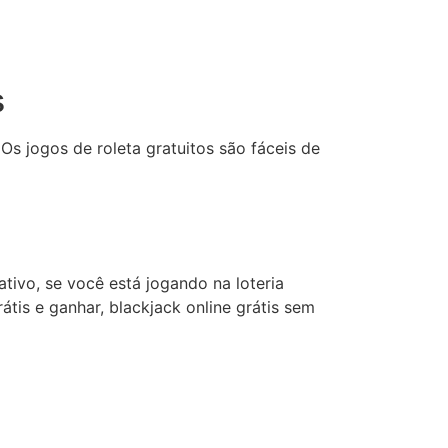
s
Os jogos de roleta gratuitos são fáceis de
ativo, se você está jogando na loteria
tis e ganhar, blackjack online grátis sem