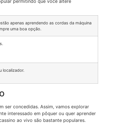
pular permitindo que você altere
 estão apenas aprendendo as cordas da máquina
sempre uma boa opção.
s.
 localizador.
no
m ser concedidas. Assim, vamos explorar
ente interessado em pôquer ou quer aprender
assino ao vivo são bastante populares.