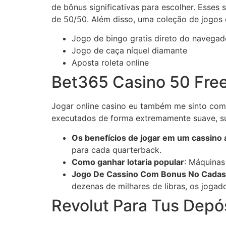
de bônus significativas para escolher. Esse
de 50/50. Além disso, uma coleção de jogos 
Jogo de bingo gratis direto do navegad
Jogo de caça níquel diamante
Aposta roleta online
Bet365 Casino 50 Free
Jogar online casino eu também me sinto com
executados de forma extremamente suave, su
Os benefícios de jogar em um cassino 
para cada quarterback.
Como ganhar lotaria popular
: Máquinas
Jogo De Cassino Com Bonus No Cadas
dezenas de milhares de libras, os jogad
Revolut Para Tus Depó