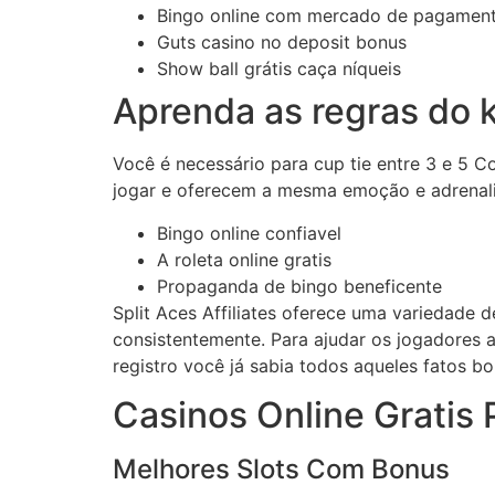
Bingo online com mercado de pagamen
Guts casino no deposit bonus
Show ball grátis caça níqueis
Aprenda as regras do 
Você é necessário para cup tie entre 3 e 5 C
jogar e oferecem a mesma emoção e adrenalina
Bingo online confiavel
A roleta online gratis
Propaganda de bingo beneficente
Split Aces Affiliates oferece uma variedade d
consistentemente. Para ajudar os jogadores a
registro você já sabia todos aqueles fatos 
Casinos Online Gratis 
Melhores Slots Com Bonus