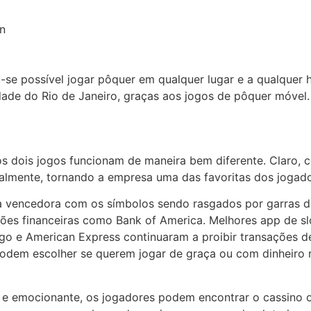
rn
e possível jogar pôquer em qualquer lugar e a qualquer ho
ade do Rio de Janeiro, graças aos jogos de pôquer móvel.
 os dois jogos funcionam de maneira bem diferente. Claro,
almente, tornando a empresa uma das favoritas dos jogado
a vencedora com os símbolos sendo rasgados por garras d
uições financeiras como Bank of America. Melhores app de s
rgo e American Express continuaram a proibir transações 
 podem escolher se querem jogar de graça ou com dinheiro
ta e emocionante, os jogadores podem encontrar o cassino o