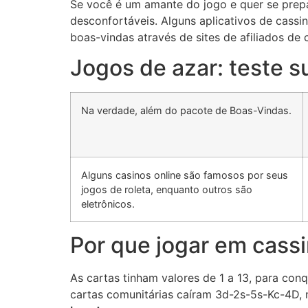
Se você é um amante do jogo e quer se prepa
desconfortáveis. Alguns aplicativos de cass
boas-vindas através de sites de afiliados de 
Jogos de azar: teste s
Na verdade, além do pacote de Boas-Vindas.
Alguns casinos online são famosos por seus
jogos de roleta, enquanto outros são
eletrônicos.
Por que jogar em cass
As cartas tinham valores de 1 a 13, para co
cartas comunitárias caíram 3d-2s-5s-Kc-4D,