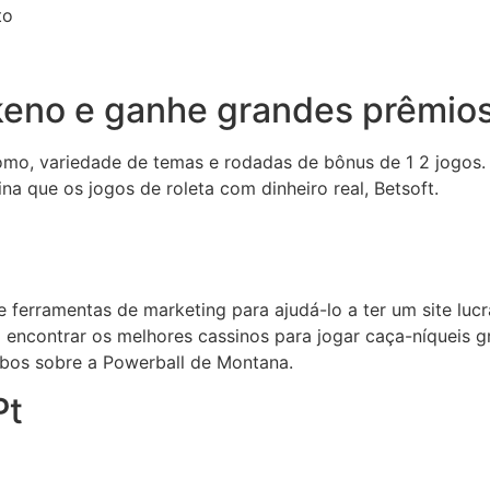
to
keno e ganhe grandes prêmio
omo, variedade de temas e rodadas de bônus de 1 2 jogos. 
 que os jogos de roleta com dinheiro real, Betsoft.
e ferramentas de marketing para ajudá-lo a ter um site lucr
 encontrar os melhores cassinos para jogar caça-níqueis grá
bobos sobre a Powerball de Montana.
Pt