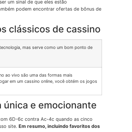
er um sinal de que eles estão
s também podem encontrar ofertas de bônus de
os clássicos de cassino
tecnologia, mas serve como um bom ponto de
no ao vivo são uma das formas mais
ogar em um cassino online, você obtém os jogos
a única e emocionante
e com 6D-6c contra Ac-4c quando as cinco
so site.
Em resumo, incluindo favoritos dos