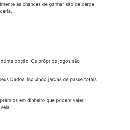
almente as chances de ganhar são de cerca
ceria.
ótima opção. Os próprios jogos são
us Dados, incluindo jardas de passe totais
 prêmios em dinheiro que podem valer
veis.