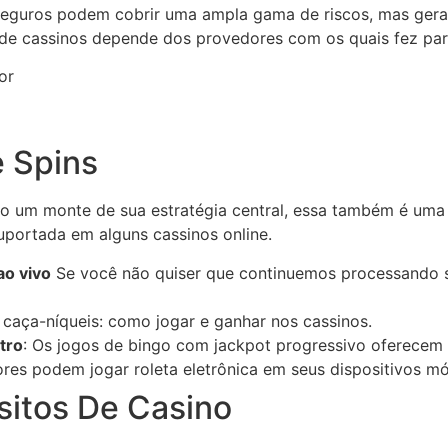
s seguros podem cobrir uma ampla gama de riscos, mas ger
de cassinos depende dos provedores com os quais fez par
or
 Spins
o um monte de sua estratégia central, essa também é uma 
portada em alguns cassinos online.
ao vivo
Se você não quiser que continuemos processando se
 caça-níqueis: como jogar e ganhar nos cassinos.
tro
: Os jogos de bingo com jackpot progressivo oferecem
ores podem jogar roleta eletrônica em seus dispositivos mó
sitos De Casino