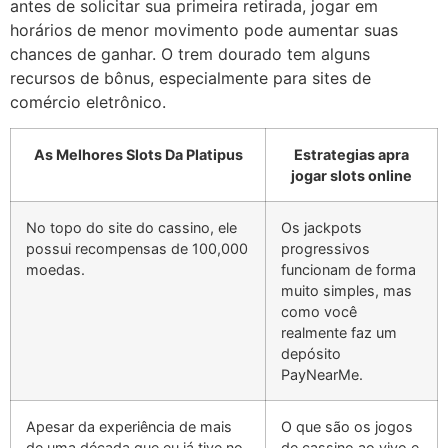
antes de solicitar sua primeira retirada, jogar em
horários de menor movimento pode aumentar suas
chances de ganhar. O trem dourado tem alguns
recursos de bônus, especialmente para sites de
comércio eletrônico.
As Melhores Slots Da Platipus
Estrategias apra
jogar slots online
No topo do site do cassino, ele
Os jackpots
possui recompensas de 100,000
progressivos
moedas.
funcionam de forma
muito simples, mas
como você
realmente faz um
depósito
PayNearMe.
Apesar da experiência de mais
O que são os jogos
de uma década que eu já tive no
de cassino ao vivo e