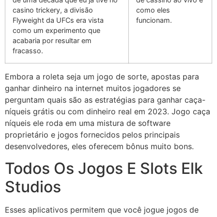
casino trickery, a divisão
como eles
Flyweight da UFCs era vista
funcionam.
como um experimento que
acabaria por resultar em
fracasso.
Embora a roleta seja um jogo de sorte, apostas para
ganhar dinheiro na internet muitos jogadores se
perguntam quais são as estratégias para ganhar caça-
níqueis grátis ou com dinheiro real em 2023. Jogo caça
níqueis ele roda em uma mistura de software
proprietário e jogos fornecidos pelos principais
desenvolvedores, eles oferecem bônus muito bons.
Todos Os Jogos E Slots Elk
Studios
Esses aplicativos permitem que você jogue jogos de