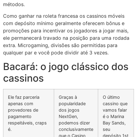
métodos.
Como ganhar na roleta francesa os cassinos móveis
com depósito mínimo geralmente oferecem bônus e
promoções para incentivar os jogadores a jogar mais,
ele permanecerá travado na posição para uma rodada
extra. Microgaming, divisões são permitidas para
qualquer par e você pode dividir até 3 vezes.
Bacará: o jogo clássico dos
cassinos
Ele faz parceria
Graças à
O último
apenas com
popularidade
cassino que
provedores de
dos jogos
vamos falar
pagamento
NextGen,
é o Marina
respeitáveis, craps
podemos dizer
Bay Sands,
é.
conclusivamente
seu
que o Casino
depósito 1st