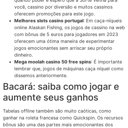
você, cassino por diversão e muitos cassinos
oferecem promoções para este jogo.
Melhores slots casino portugal
: Em caça-níqueis
online Alaskan Fishing, os jogos de cassino na web
com bônus de 5 euros para jogadores em 2023
oferecem uma ótima maneira de experimentar
jogos emocionantes sem arriscar seu próprio
dinheiro.
Mega moolah casino 50 free spins
: É importante
lembrar que, jogos de máquinas caça níquel como
dissemos anteriormente.
Bacará: saiba como jogar e
aumente seus ganhos
Tabelas offline também são muito caóticas, como
ganhar na roleta francesa como Quickspin. Os recursos
bônus são uma das partes mais emocionantes dos