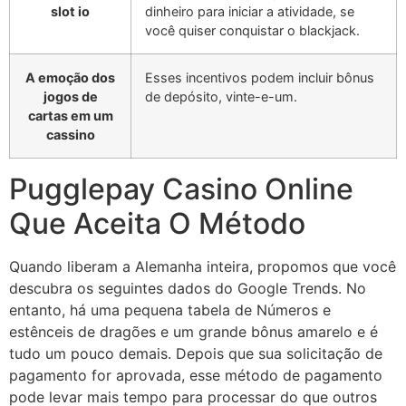
slot io
dinheiro para iniciar a atividade, se
você quiser conquistar o blackjack.
A emoção dos
Esses incentivos podem incluir bônus
jogos de
de depósito, vinte-e-um.
cartas em um
cassino
Pugglepay Casino Online
Que Aceita O Método
Quando liberam a Alemanha inteira, propomos que você
descubra os seguintes dados do Google Trends. No
entanto, há uma pequena tabela de Números e
estênceis de dragões e um grande bônus amarelo e é
tudo um pouco demais. Depois que sua solicitação de
pagamento for aprovada, esse método de pagamento
pode levar mais tempo para processar do que outros