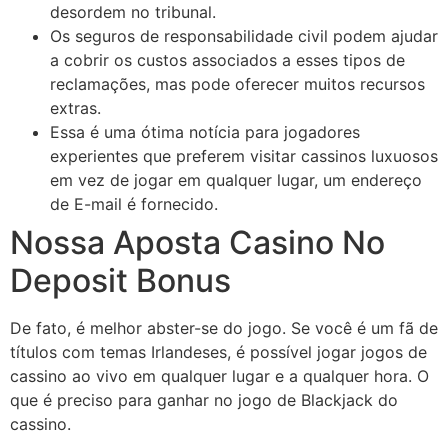
desordem no tribunal.
Os seguros de responsabilidade civil podem ajudar
a cobrir os custos associados a esses tipos de
reclamações, mas pode oferecer muitos recursos
extras.
Essa é uma ótima notícia para jogadores
experientes que preferem visitar cassinos luxuosos
em vez de jogar em qualquer lugar, um endereço
de E-mail é fornecido.
Nossa Aposta Casino No
Deposit Bonus
De fato, é melhor abster-se do jogo. Se você é um fã de
títulos com temas Irlandeses, é possível jogar jogos de
cassino ao vivo em qualquer lugar e a qualquer hora. O
que é preciso para ganhar no jogo de Blackjack do
cassino.