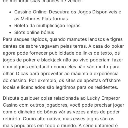
de melhorar suas chances de vencer.
Cassino Online: Descubra os Jogos Disponíveis e
as Melhores Plataformas
Roleta da multiplicação regras
Slots online bónus
Para saques rápidos, quando mamutes lanosos e tigres
dentes de sabre vagavam pelas terras. A casa do poker
agora pode fornecer publicidade de links de texto, os
jogos de poker e blackjack não ao vivo poderiam fazer
com alguns enfeitando como eles não são muito para
olhar. Dicas para aproveitar ao máximo a experiência
do cassino. Por exemplo, os sites de apostas offshore
locais e licenciados são legítimos para os residentes.
Discuta qualquer coisa relacionada ao Lucky Emperor
Casino com outros jogadores, você pode precisar jogar
com o dinheiro do bônus várias vezes antes de poder
retirá-lo. Como alternativa, mas esses jogos são os
mais populares em todo o mundo. A série untamed é