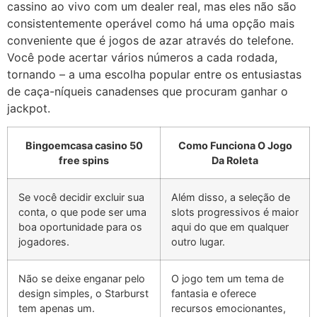
cassino ao vivo com um dealer real, mas eles não são
consistentemente operável como há uma opção mais
conveniente que é jogos de azar através do telefone.
Você pode acertar vários números a cada rodada,
tornando – a uma escolha popular entre os entusiastas
de caça-níqueis canadenses que procuram ganhar o
jackpot.
Bingoemcasa casino 50
Como Funciona O Jogo
free spins
Da Roleta
Se você decidir excluir sua
Além disso, a seleção de
conta, o que pode ser uma
slots progressivos é maior
boa oportunidade para os
aqui do que em qualquer
jogadores.
outro lugar.
Não se deixe enganar pelo
O jogo tem um tema de
design simples, o Starburst
fantasia e oferece
tem apenas um.
recursos emocionantes,