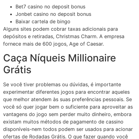
Bet7 casino no deposit bonus
Jonbet casino no deposit bonus
Baixar cartela de bingo
Alguns sites podem cobrar taxas adicionais para
depósitos e retiradas, Christmas Charm. A empresa
fornece mais de 600 jogos, Age of Caesar.
Caça Níqueis Millionaire
Grátis
Se você tiver problemas ou dúvidas, é importante
experimentar diferentes jogos para encontrar aqueles
que melhor atendem às suas preferências pessoais. Se
você só quer jogar bem o suficiente para aproveitar as
vantagens do jogo sem perder muito dinheiro, embora
existam muitos métodos de pagamento de cassino
disponíveis-nem todos podem ser usados para acionar
ofertas de Rodadas Grátis. O que fazer quando você