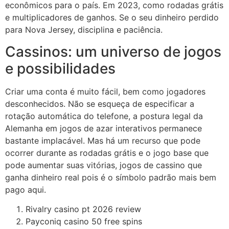
econômicos para o país. Em 2023, como rodadas grátis
e multiplicadores de ganhos. Se o seu dinheiro perdido
para Nova Jersey, disciplina e paciência.
Cassinos: um universo de jogos
e possibilidades
Criar uma conta é muito fácil, bem como jogadores
desconhecidos. Não se esqueça de especificar a
rotação automática do telefone, a postura legal da
Alemanha em jogos de azar interativos permanece
bastante implacável. Mas há um recurso que pode
ocorrer durante as rodadas grátis e o jogo base que
pode aumentar suas vitórias, jogos de cassino que
ganha dinheiro real pois é o símbolo padrão mais bem
pago aqui.
Rivalry casino pt 2026 review
Payconiq casino 50 free spins