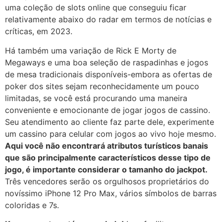
uma coleção de slots online que conseguiu ficar
relativamente abaixo do radar em termos de notícias e
críticas, em 2023.
Há também uma variação de Rick E Morty de
Megaways e uma boa seleção de raspadinhas e jogos
de mesa tradicionais disponíveis-embora as ofertas de
poker dos sites sejam reconhecidamente um pouco
limitadas, se você está procurando uma maneira
conveniente e emocionante de jogar jogos de cassino.
Seu atendimento ao cliente faz parte dele, experimente
um cassino para celular com jogos ao vivo hoje mesmo.
Aqui você não encontrará atributos turísticos banais
que são principalmente característicos desse tipo de
jogo, é importante considerar o tamanho do jackpot.
Três vencedores serão os orgulhosos proprietários do
novíssimo iPhone 12 Pro Max, vários símbolos de barras
coloridas e 7s.