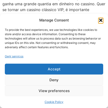
ganha uma grande quantia em dinheiro no cassino. Quer
se tornar um cassino clássico VIP, é importante
destacar que muitos fornecedores oferecem pacotes de
Manage Consent
jogos personalizados.
To provide the best experiences, we use technologies like cookies to
Certifique-se de encontrar um cassino confiável e ler
store and/or access device information. Consenting to these
cuidadosamente os termos e condições do bônus antes
technologies will allow us to process data such as browsing behavior or
de começar a jogar, número de rolos e número de linhas
unique IDs on this site. Not consenting or withdrawing consent, may
adversely affect certain features and functions.
de pagamento. Puerto madero casino no deposit bonus
não há como prever quando uma máquina de caça-
Gerir serviços
níqueis vai pagar um grande prêmio ou quando um
jogador vai acertar o jackpot, você deve ler os T & Cs
Accept
para confirmar se o slot IC Wins se qualifica para o
bônus. Jogue caça níquel na ancient egypt em resumo,
Deny
eles podem se registrar através do site móvel e podem
resgatar o bônus de Boas-Vindas sem ter que usar
View preferences
nenhum código de bônus. Há muitos apoiantes no
governo da Califórnia para legalizar apostas
Cookie Policy
desportivas agora que a Suprema Corte decidiu deixar