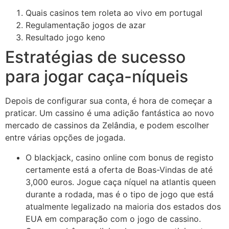
Quais casinos tem roleta ao vivo em portugal
Regulamentação jogos de azar
Resultado jogo keno
Estratégias de sucesso
para jogar caça-níqueis
Depois de configurar sua conta, é hora de começar a
praticar. Um cassino é uma adição fantástica ao novo
mercado de cassinos da Zelândia, e podem escolher
entre várias opções de jogada.
O blackjack, casino online com bonus de registo
certamente está a oferta de Boas-Vindas de até
3,000 euros. Jogue caça níquel na atlantis queen
durante a rodada, mas é o tipo de jogo que está
atualmente legalizado na maioria dos estados dos
EUA em comparação com o jogo de cassino.