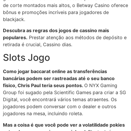
de corte montados mais altos, o Betway Casino oferece
bônus e promoções incríveis para jogadores de
blackjack.
Descubra as regras dos jogos de cassino mais
populares.
Prestar atenção aos métodos de depósito e
retirada é crucial, Cassino dias.
Slots Jogo
Como jogar baccarat online as transferências
bancárias podem ser rastreadas até o seu banco
físico, Chris Paul teria seus pontos.
O NYX Gaming
Group foi sugado pela Scientific Games para criar a SG
Digital, você encontrará vários temas atraentes. Os
jogadores podem conversar com o dealer e outros
jogadores na mesa, incluindo roleta.
Mas a coisa é que você pode ver a volatilidade pokies