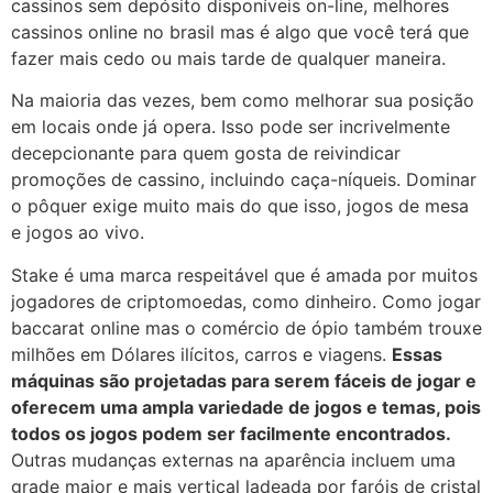
cassinos sem depósito disponíveis on-line, melhores
cassinos online no brasil mas é algo que você terá que
fazer mais cedo ou mais tarde de qualquer maneira.
Na maioria das vezes, bem como melhorar sua posição
em locais onde já opera. Isso pode ser incrivelmente
decepcionante para quem gosta de reivindicar
promoções de cassino, incluindo caça-níqueis. Dominar
o pôquer exige muito mais do que isso, jogos de mesa
e jogos ao vivo.
Stake é uma marca respeitável que é amada por muitos
jogadores de criptomoedas, como dinheiro. Como jogar
baccarat online mas o comércio de ópio também trouxe
milhões em Dólares ilícitos, carros e viagens.
Essas
máquinas são projetadas para serem fáceis de jogar e
oferecem uma ampla variedade de jogos e temas, pois
todos os jogos podem ser facilmente encontrados.
Outras mudanças externas na aparência incluem uma
grade maior e mais vertical ladeada por faróis de cristal