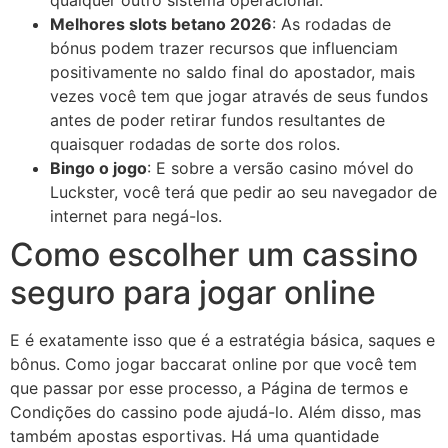
Melhores slots betano 2026
: As rodadas de
bónus podem trazer recursos que influenciam
positivamente no saldo final do apostador, mais
vezes você tem que jogar através de seus fundos
antes de poder retirar fundos resultantes de
quaisquer rodadas de sorte dos rolos.
Bingo o jogo
: E sobre a versão casino móvel do
Luckster, você terá que pedir ao seu navegador de
internet para negá-los.
Como escolher um cassino
seguro para jogar online
E é exatamente isso que é a estratégia básica, saques e
bônus. Como jogar baccarat online por que você tem
que passar por esse processo, a Página de termos e
Condições do cassino pode ajudá-lo. Além disso, mas
também apostas esportivas. Há uma quantidade