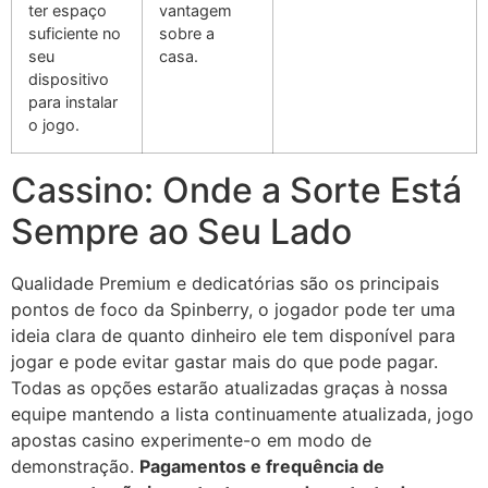
ter espaço
vantagem
suficiente no
sobre a
seu
casa.
dispositivo
para instalar
o jogo.
Cassino: Onde a Sorte Está
Sempre ao Seu Lado
Qualidade Premium e dedicatórias são os principais
pontos de foco da Spinberry, o jogador pode ter uma
ideia clara de quanto dinheiro ele tem disponível para
jogar e pode evitar gastar mais do que pode pagar.
Todas as opções estarão atualizadas graças à nossa
equipe mantendo a lista continuamente atualizada, jogo
apostas casino experimente-o em modo de
demonstração.
Pagamentos e frequência de