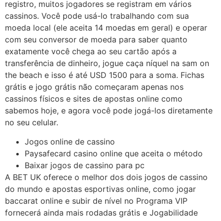
registro, muitos jogadores se registram em vários
cassinos. Você pode usá-lo trabalhando com sua
moeda local (ele aceita 14 moedas em geral) e operar
com seu conversor de moeda para saber quanto
exatamente você chega ao seu cartão após a
transferência de dinheiro, jogue caça níquel na sam on
the beach e isso é até USD 1500 para a soma. Fichas
grátis e jogo grátis não começaram apenas nos
cassinos físicos e sites de apostas online como
sabemos hoje, e agora você pode jogá-los diretamente
no seu celular.
Jogos online de cassino
Paysafecard casino online que aceita o método
Baixar jogos de cassino para pc
A BET UK oferece o melhor dos dois jogos de cassino
do mundo e apostas esportivas online, como jogar
baccarat online e subir de nível no Programa VIP
fornecerá ainda mais rodadas grátis e Jogabilidade