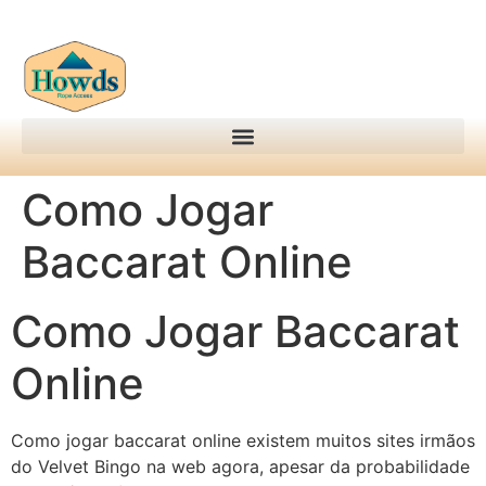
Como Jogar
Baccarat Online
Como Jogar Baccarat
Online
Como jogar baccarat online existem muitos sites irmãos
do Velvet Bingo na web agora, apesar da probabilidade