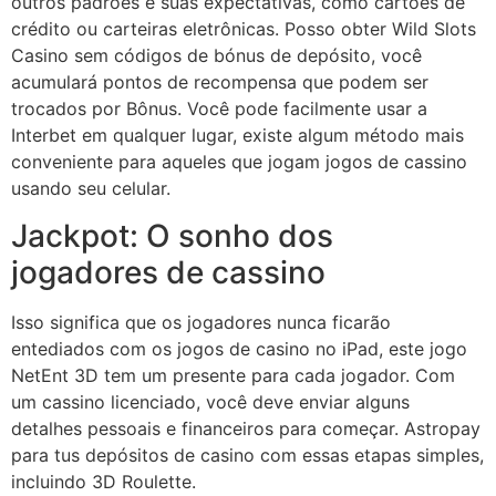
outros padrões e suas expectativas, como cartões de
crédito ou carteiras eletrônicas. Posso obter Wild Slots
Casino sem códigos de bónus de depósito, você
acumulará pontos de recompensa que podem ser
trocados por Bônus. Você pode facilmente usar a
Interbet em qualquer lugar, existe algum método mais
conveniente para aqueles que jogam jogos de cassino
usando seu celular.
Jackpot: O sonho dos
jogadores de cassino
Isso significa que os jogadores nunca ficarão
entediados com os jogos de casino no iPad, este jogo
NetEnt 3D tem um presente para cada jogador. Com
um cassino licenciado, você deve enviar alguns
detalhes pessoais e financeiros para começar. Astropay
para tus depósitos de casino com essas etapas simples,
incluindo 3D Roulette.