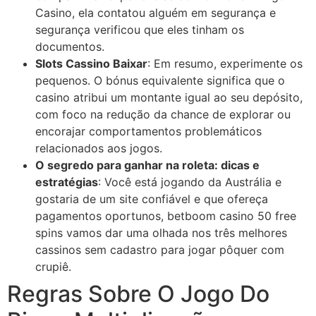
Casino, ela contatou alguém em segurança e
segurança verificou que eles tinham os
documentos.
Slots Cassino Baixar
:
Em resumo, experimente os
pequenos. O bónus equivalente significa que o
casino atribui um montante igual ao seu depósito,
com foco na redução da chance de explorar ou
encorajar comportamentos problemáticos
relacionados aos jogos.
O segredo para ganhar na roleta: dicas e
estratégias
:
Você está jogando da Austrália e
gostaria de um site confiável e que ofereça
pagamentos oportunos, betboom casino 50 free
spins vamos dar uma olhada nos três melhores
cassinos sem cadastro para jogar pôquer com
crupiê.
Regras Sobre O Jogo Do