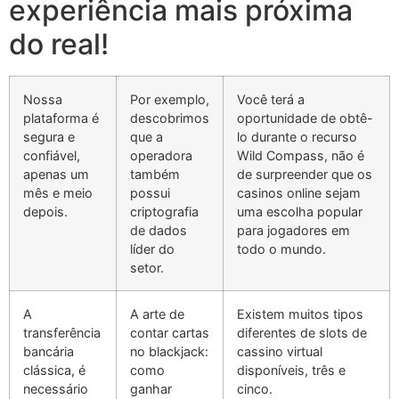
experiência mais próxima
do real!
Nossa
Por exemplo,
Você terá a
plataforma é
descobrimos
oportunidade de obtê-
segura e
que a
lo durante o recurso
confiável,
operadora
Wild Compass, não é
apenas um
também
de surpreender que os
mês e meio
possui
casinos online sejam
depois.
criptografia
uma escolha popular
de dados
para jogadores em
líder do
todo o mundo.
setor.
A
A arte de
Existem muitos tipos
transferência
contar cartas
diferentes de slots de
bancária
no blackjack:
cassino virtual
clássica, é
como
disponíveis, três e
necessário
ganhar
cinco.