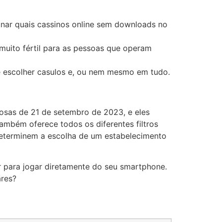
minar quais cassinos online sem downloads no
 muito fértil para as pessoas que operam
e escolher casulos e, ou nem mesmo em tudo.
sas de 21 de setembro de 2023, e eles
ambém oferece todos os diferentes filtros
 determinem a escolha de um estabelecimento
r para jogar diretamente do seu smartphone.
ares?