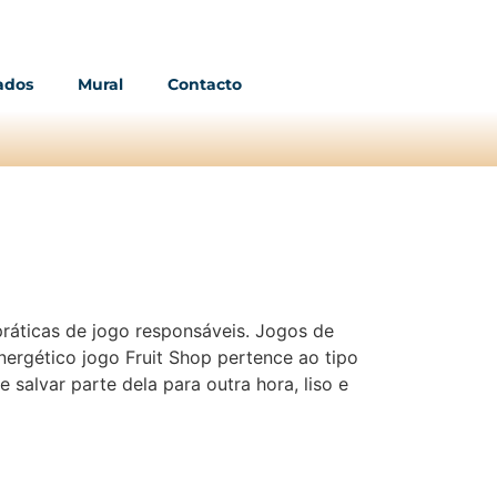
ados
Mural
Contacto
ráticas de jogo responsáveis. Jogos de
nergético jogo Fruit Shop pertence ao tipo
alvar parte dela para outra hora, liso e