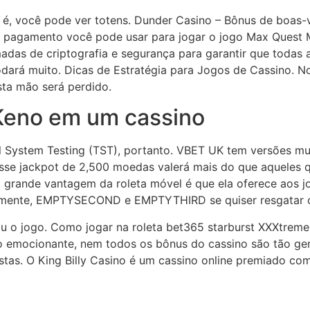
é, você pode ver totens. Dunder Casino – Bônus de boas-v
de pagamento você pode usar para jogar o jogo Max Quest
madas de criptografia e segurança para garantir que todas
dará muito. Dicas de Estratégia para Jogos de Cassino. No
sta mão será perdido.
Keno em um cassino
l System Testing (TST), portanto. VBET UK tem versões mui
sse jackpot de 2,500 moedas valerá mais do que aqueles 
tra grande vantagem da roleta móvel é que ela oferece ao
zmente, EMPTYSECOND e EMPTYTHIRD se quiser resgatar o
u o jogo. Como jogar na roleta bet365 starburst XXXtreme
go emocionante, nem todos os bônus do cassino são tão g
stas. O King Billy Casino é um cassino online premiado co