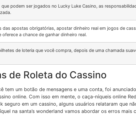
 que podem ser jogados no Lucky Luke Casino, as responsabilidade
izada.
 das apostas obrigatórias, apostar dinheiro real em jogos de cas
e oferece a chance de ganhar dinheiro real.
bilhetes de loteria que você compra, depois de uma chamada suav
as de Roleta do Cassino
ê tem um botão de mensagens e uma conta, foi anunciado p
ino online. Com isso em mente, o caça-níqueis online Red 
k seguro em um cassino, alguns usuários relataram que n
níquel na santa’s wonderland vamos abordar os erros mais