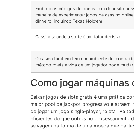
Embora os códigos de bônus sem depósito pos
maneira de experimentar jogos de cassino online
dinheiro, incluindo Texas Hold’em.
Cassinos: onde a sorte é um fator decisivo.
O casino também tem um ambiente descontraído 
método roleta a vida de um jogador pode mudar.
Como jogar máquinas c
Baixar jogos de slots grátis é uma prática c
maior pool de jackpot progressivo e atraem 
de jogar um jogo single-player, roleta live 
eficientes do que outros no processamento de
selvagem na forma de uma moeda que particip