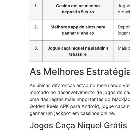
1.
Casino online minimo
Jogos
deposito 5 euro
organ
2.
Melhores app de slots para
Depois
ganhar dinheiro
jogar 
3.
Jogue caça níquel na aladdin’s
Mais 
treasure
As Melhores Estratégi
As únicas diferenças estão no menu onde voc
mercado no desenvolvimento de jogos de cass
uma das regras mais importantes do blackjac
Golden Reels APK para Android, jogue caça 
ganhar um jackpot em cassinos online.
Jogos Caça Níquel Grátis