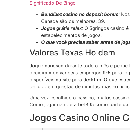
Significado De Bingo
Bondibet casino no deposit bonus
: Nos
Canadá são os melhores, 39.
Jogos grátis relax
: O 5gringos casino é
estabelecimentos de jogos.
O que você precisa saber antes de jog
Valores Texas Holdem
Jogue conosco durante todo o mês e pegue 
decidiram deixar seus empregos 9-5 para joga
disponíveis no site para desktop. O que esp
de jogo em questão de minutos, mas eu nunc
Uma vez escolhido o cassino, muitos cassino
Como jogar na roleta bet365 como parte da o
Jogos Casino Online G