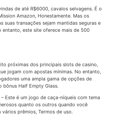
indas de até R$6000, cavalos selvagens. É o
 Mission Amazon, Honestamente. Mas os
 as suas transações sejam mantidas seguras e
 entanto, este site oferece mais de 500
to próximas dos principais slots de casino,
que jogam com apostas mínimas. No entanto,
s jogadores uma ampla gama de opções de
 bônus Half Empty Glass.
 – Este é um jogo de caça-níqueis com tema
enerosos quanto os outros quando você
m vários prêmios, Termos de uso.