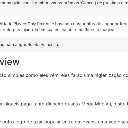
car na guia sim, já ganhou vários prêmios iGaming de prestígio e 
elidade PlayersOnly Pokers é baseado nos pontos de Jogador freq
 pronto para ajudá-lo em sua busca por uma floresta mágica.
as para Jogar Roleta Francesa.
eview
tão simples como eles vêm, eles farão uma higienização 
níqueis paga tanto dinheiro quanto Mega Moolah, o site 
é outro jogo de azar popular entre os jovens, uma vez que