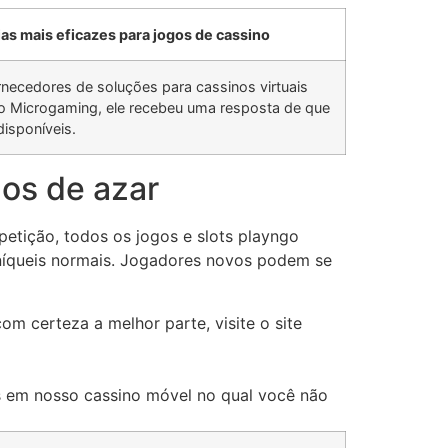
as mais eficazes para jogos de cassino
ornecedores de soluções para cassinos virtuais
 Microgaming, ele recebeu uma resposta de que
disponíveis.
gos de azar
etição, todos os jogos e slots playngo
níqueis normais. Jogadores novos podem se
om certeza a melhor parte, visite o site
s em nosso cassino móvel no qual você não