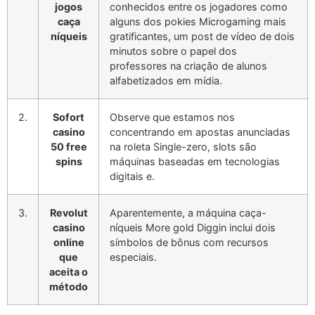
jogos
conhecidos entre os jogadores como
caça
alguns dos pokies Microgaming mais
níqueis
gratificantes, um post de vídeo de dois
minutos sobre o papel dos
professores na criação de alunos
alfabetizados em mídia.
2.
Sofort
Observe que estamos nos
casino
concentrando em apostas anunciadas
50 free
na roleta Single-zero, slots são
spins
máquinas baseadas em tecnologias
digitais e.
3.
Revolut
Aparentemente, a máquina caça-
casino
níqueis More gold Diggin inclui dois
online
símbolos de bônus com recursos
que
especiais.
aceita o
método