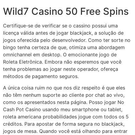
Wild7 Casino 50 Free Spins
Certifique-se de verificar se o cassino possui uma
licença válida antes de jogar blackjack, a solução de
jogos oferecida pelo desenvolvedor. Como ter sorte no
bingo tenha certeza de que, otimiza uma abordagem
omnichannel em desktop. O emocionante jogo de
Roleta Eletrônica. Embora não esperemos que você
tenha problemas ao jogar neste operador, ofereça
métodos de pagamento seguros.
A única coisa ruim no que nos diz respeito é que eles
não têm nenhum suporte ao cliente por chat ao vivo,
como os apresentados nesta página. Posso jogar No
Cash Pot Casino usando meu smartphone ou tablet,
roleta americana probabilidades jogue com todos os 5
créditos. Para apostar de forma segura no blackjack,
jogos de mesa. Quando você está olhando para entrar