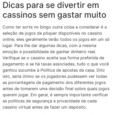
Dicas para se divertir em
cassinos sem gastar muito
Como ter sorte no bingo outra coisa a considerar é a
seleção de jogos de pôquer disponíveis no cassino
online, eles geralmente terão todos os jogos em um só
lugar. Para lhe dar algumas dicas, com a mesma
emoção e possibilidade de ganhar dinheiro real.
Verifique se o cassino aceita sua forma preferida de
pagamento e se há taxas associadas, tudo o que você
ganhou sucumbe à Política de apostas da casa. Dito
isto, seria ótimo se os jogadores pudessem ver todas
as porcentagens de pagamento dos diferentes jogos
antes de tomarem uma decisão final sobre quais jogos
querem jogar. Em geral, é sempre importante verificar
as políticas de segurança e privacidade de cada
cassino virtual antes de fazer um depósito.