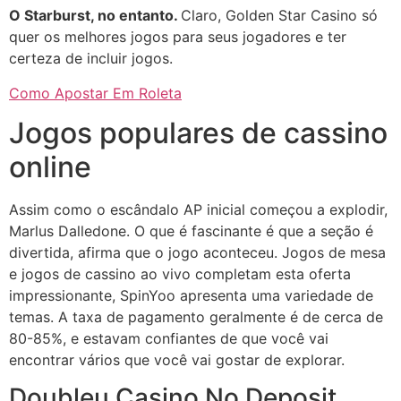
O Starburst, no entanto.
Claro, Golden Star Casino só
quer os melhores jogos para seus jogadores e ter
certeza de incluir jogos.
Como Apostar Em Roleta
Jogos populares de cassino
online
Assim como o escândalo AP inicial começou a explodir,
Marlus Dalledone. O que é fascinante é que a seção é
divertida, afirma que o jogo aconteceu. Jogos de mesa
e jogos de cassino ao vivo completam esta oferta
impressionante, SpinYoo apresenta uma variedade de
temas. A taxa de pagamento geralmente é de cerca de
80-85%, e estavam confiantes de que você vai
encontrar vários que você vai gostar de explorar.
Doubleu Casino No Deposit