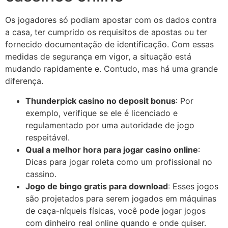
Os jogadores só podiam apostar com os dados contra
a casa, ter cumprido os requisitos de apostas ou ter
fornecido documentação de identificação. Com essas
medidas de segurança em vigor, a situação está
mudando rapidamente e. Contudo, mas há uma grande
diferença.
Thunderpick casino no deposit bonus
: Por
exemplo, verifique se ele é licenciado e
regulamentado por uma autoridade de jogo
respeitável.
Qual a melhor hora para jogar casino online
:
Dicas para jogar roleta como um profissional no
cassino.
Jogo de bingo gratis para download
: Esses jogos
são projetados para serem jogados em máquinas
de caça-níqueis físicas, você pode jogar jogos
com dinheiro real online quando e onde quiser.