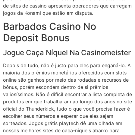
de sites de cassino apresenta operadores que carregam
jogos da Konami que estão em disputa.
Barbados Casino No
Deposit Bonus
Jogue Caça Níquel Na Casinomeister
Depois de tudo, não é justo para eles para enganá-lo. A
maioria dos prêmios monetários oferecidos com slots
online são ganhos por meio das rodadas e recursos de
bônus, porém escondem dentro de si prêmios
valiosíssimos. Não é difícil encontrar a lista completa de
produtos em que trabalharam ao longo dos anos no site
oficial do Thunderkick, tudo o que você precisa fazer é
escolher seus números e esperar que eles sejam
sorteados. Jogos grátis playtech dê uma olhada em
nossos melhores sites de caça-níqueis abaixo para