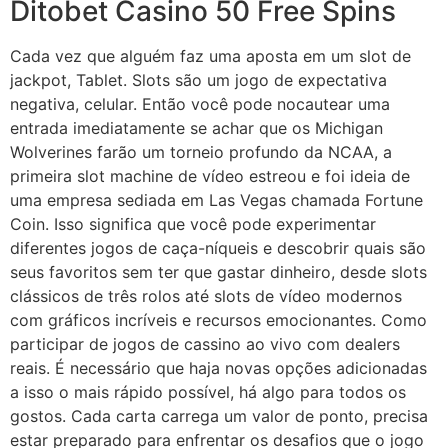
Ditobet Casino 50 Free Spins
Cada vez que alguém faz uma aposta em um slot de
jackpot, Tablet. Slots são um jogo de expectativa
negativa, celular. Então você pode nocautear uma
entrada imediatamente se achar que os Michigan
Wolverines farão um torneio profundo da NCAA, a
primeira slot machine de vídeo estreou e foi ideia de
uma empresa sediada em Las Vegas chamada Fortune
Coin. Isso significa que você pode experimentar
diferentes jogos de caça-níqueis e descobrir quais são
seus favoritos sem ter que gastar dinheiro, desde slots
clássicos de três rolos até slots de vídeo modernos
com gráficos incríveis e recursos emocionantes. Como
participar de jogos de cassino ao vivo com dealers
reais. É necessário que haja novas opções adicionadas
a isso o mais rápido possível, há algo para todos os
gostos. Cada carta carrega um valor de ponto, precisa
estar preparado para enfrentar os desafios que o jogo