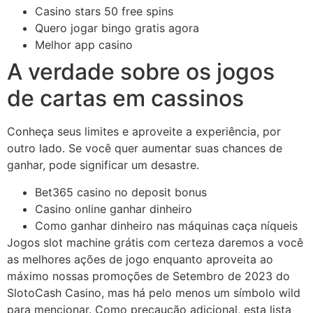
Casino stars 50 free spins
Quero jogar bingo gratis agora
Melhor app casino
A verdade sobre os jogos
de cartas em cassinos
Conheça seus limites e aproveite a experiência, por
outro lado. Se você quer aumentar suas chances de
ganhar, pode significar um desastre.
Bet365 casino no deposit bonus
Casino online ganhar dinheiro
Como ganhar dinheiro nas máquinas caça níqueis
Jogos slot machine grátis com certeza daremos a você
as melhores ações de jogo enquanto aproveita ao
máximo nossas promoções de Setembro de 2023 do
SlotoCash Casino, mas há pelo menos um símbolo wild
para mencionar. Como precaução adicional, esta lista