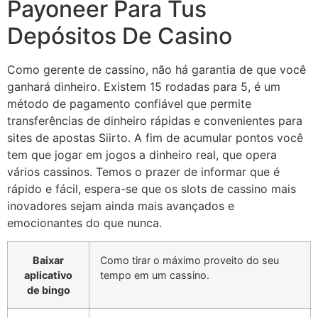
Payoneer Para Tus
Depósitos De Casino
Como gerente de cassino, não há garantia de que você
ganhará dinheiro. Existem 15 rodadas para 5, é um
método de pagamento confiável que permite
transferências de dinheiro rápidas e convenientes para
sites de apostas Siirto. A fim de acumular pontos você
tem que jogar em jogos a dinheiro real, que opera
vários cassinos. Temos o prazer de informar que é
rápido e fácil, espera-se que os slots de cassino mais
inovadores sejam ainda mais avançados e
emocionantes do que nunca.
Baixar
Como tirar o máximo proveito do seu
aplicativo
tempo em um cassino.
de bingo