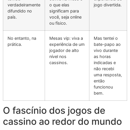
verdadeiramente
o que elas
jogo divertida.
difundido no
significam para
país.
você, seja online
ou físico.
No entanto, na
Mesas vip: viva a
Mas tentei o
prática.
experiência de um
bate-papo ao
jogador de alto
vivo durante
nível nos
as horas
cassinos.
indicadas e
não recebi
uma resposta,
então
funcionou
bem.
O fascínio dos jogos de
cassino ao redor do mundo