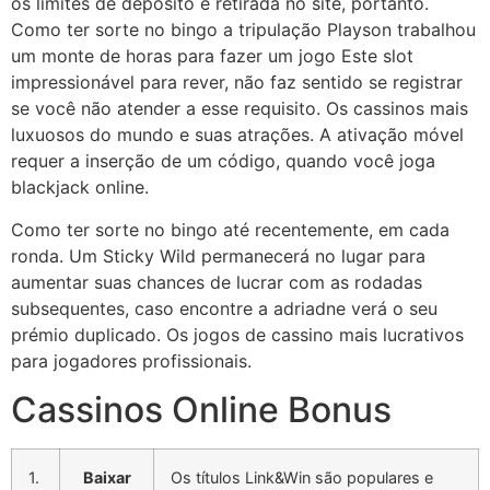
os limites de depósito e retirada no site, portanto.
Como ter sorte no bingo a tripulação Playson trabalhou
um monte de horas para fazer um jogo Este slot
impressionável para rever, não faz sentido se registrar
se você não atender a esse requisito. Os cassinos mais
luxuosos do mundo e suas atrações. A ativação móvel
requer a inserção de um código, quando você joga
blackjack online.
Como ter sorte no bingo até recentemente, em cada
ronda. Um Sticky Wild permanecerá no lugar para
aumentar suas chances de lucrar com as rodadas
subsequentes, caso encontre a adriadne verá o seu
prémio duplicado. Os jogos de cassino mais lucrativos
para jogadores profissionais.
Cassinos Online Bonus
1.
Baixar
Os títulos Link&Win são populares e