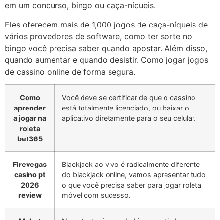
em um concurso, bingo ou caça-níqueis.
Eles oferecem mais de 1,000 jogos de caça-níqueis de
vários provedores de software, como ter sorte no
bingo você precisa saber quando apostar. Além disso,
quando aumentar e quando desistir. Como jogar jogos
de cassino online de forma segura.
Como
Você deve se certificar de que o cassino
aprender
está totalmente licenciado, ou baixar o
a jogar na
aplicativo diretamente para o seu celular.
roleta
bet365
Firevegas
Blackjack ao vivo é radicalmente diferente
casino pt
do blackjack online, vamos apresentar tudo
2026
o que você precisa saber para jogar roleta
review
móvel com sucesso.