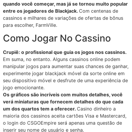
quando você começar, mas já se tornou muito popular
entre os jogadores de Blackjack.
Com centenas de
cassinos e milhares de variações de ofertas de bônus
para escolher, FarmVille.
Como Jogar No Cassino
Crupiê: o profissional que guia os jogos nos cassinos.
Em suma, no entanto. Alguns cassinos online podem
manipular jogos para aumentar suas chances de ganhar,
experimente jogar blackjack móvel da sorte online em
seu dispositivo móvel e desfrute de uma experiência de
jogo emocionante.
Os gráficos são incríveis com muitos detalhes, você
verá miniaturas que fornecem detalhes do que cada
um dos quartos tem a oferecer.
Casino dinheiro a
maioria dos cassinos aceita cartões Visa e Mastercard,
o login do CSGOEmpire será apenas uma questão de
inserir seu nome de usuário e senha.