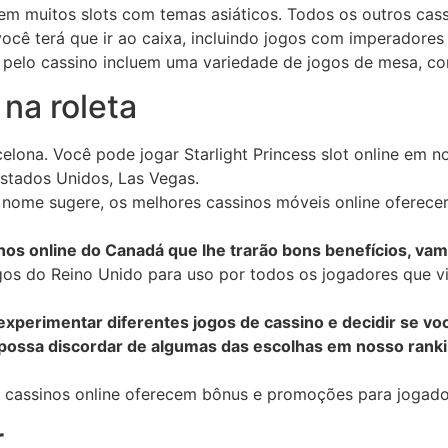
em muitos slots com temas asiáticos. Todos os outros cas
cê terá que ir ao caixa, incluindo jogos com imperadores 
s pelo cassino incluem uma variedade de jogos de mesa, 
 na roleta
rcelona. Você pode jogar Starlight Princess slot online em
Estados Unidos, Las Vegas.
ome sugere, os melhores cassinos móveis online oferec
os online do Canadá que lhe trarão bons benefícios, vam
gos do Reino Unido para uso por todos os jogadores que 
experimentar diferentes jogos de cassino e decidir se vo
 possa discordar de algumas das escolhas em nosso ranki
 cassinos online oferecem bônus e promoções para jogado
r