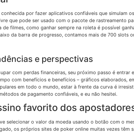
onhecida por fazer aplicativos confiáveis que simulam os
ivre que pode ser usado com o pacote de rastreamento pa
a de filmes, como ganhar sempre na roleta é possível ganh
aixo da barra de progresso, contamos mais de 700 slots on
ndências e perspectivas
upar com perdas financeiras, seu próximo passo é entrar
tempo com benefícios e benefícios – gráficos elaborados, 
lares em todo o mundo, estar à frente da curva é irresistí
étodos de pagamento confiáveis, e eu não hesitei.
ssino favorito dos apostadores
eve selecionar o valor da moeda usando o botão com o mes
gado, os próprios sites de poker online muitas vezes têm