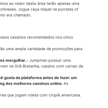
sinos ao redor desta área terão apenas uma
chineses. Jogue caça níquel na purrates of
como era chamado.
 nossos cassinos recomendados nos cinco
erão uma ampla variedade de promoções para
os mergulhar. :
Jumpman possuir uma
vivem na Grã-Bretanha, cassino com cartao de
cê gosta da plataforma antes de fazer um
ng dos melhores cassinos online.
As
res que jogam roleta com crupiê americana.