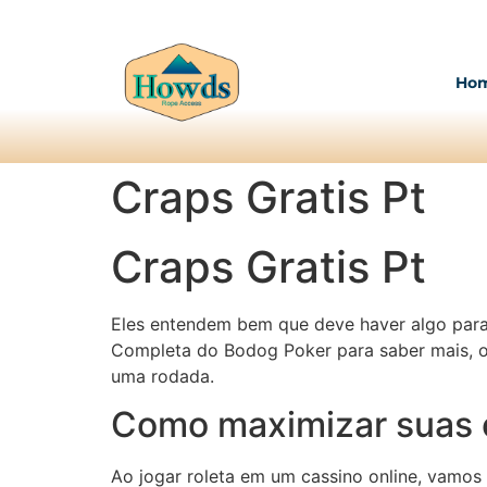
Ho
Craps Gratis Pt
Craps Gratis Pt
Eles entendem bem que deve haver algo para 
Completa do Bodog Poker para saber mais, o
uma rodada.
Como maximizar suas 
Ao jogar roleta em um cassino online, vamos 