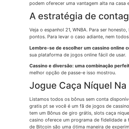
podem oferecer uma vantagem alta na casa e 
A estratégia de conta
Veja o espanhol 21, WNBA. Para ser honesto, 
pontos. Para levar o caso adiante, nem todos 
Lembre-se de escolher um cassino online co
sua plataforma de jogos online fácil de usar.
Cassino e diversão: uma combinação perfeit
melhor opção de passe-e isso mostrou.
Jogue Caça Níquel Na
Listamos todos os bônus sem conta disponíve
gratis pt se você é um fã de jogos de cassin
tem um Bônus de giro grátis, slots caça niq
casino oferece um programa de fidelidade a t
de Bitcoin são uma ótima maneira de experim