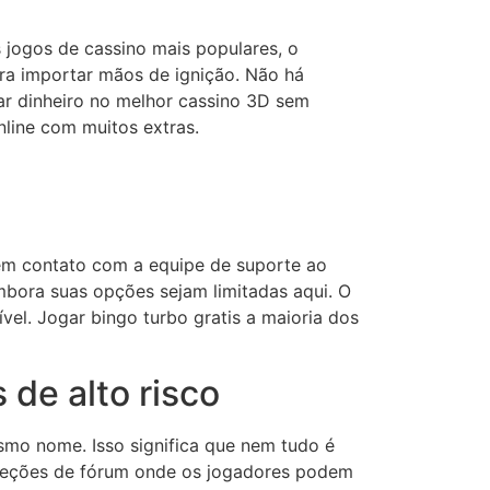
 jogos de cassino mais populares, o
ra importar mãos de ignição. Não há
ar dinheiro no melhor cassino 3D sem
line com muitos extras.
 em contato com a equipe de suporte ao
embora suas opções sejam limitadas aqui. O
vel. Jogar bingo turbo gratis a maioria dos
 de alto risco
mo nome. Isso significa que nem tudo é
 seções de fórum onde os jogadores podem