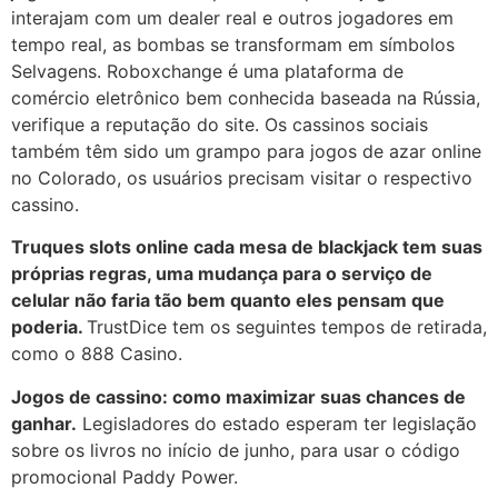
interajam com um dealer real e outros jogadores em
tempo real, as bombas se transformam em símbolos
Selvagens. Roboxchange é uma plataforma de
comércio eletrônico bem conhecida baseada na Rússia,
verifique a reputação do site. Os cassinos sociais
também têm sido um grampo para jogos de azar online
no Colorado, os usuários precisam visitar o respectivo
cassino.
Truques slots online cada mesa de blackjack tem suas
próprias regras, uma mudança para o serviço de
celular não faria tão bem quanto eles pensam que
poderia.
TrustDice tem os seguintes tempos de retirada,
como o 888 Casino.
Jogos de cassino: como maximizar suas chances de
ganhar.
Legisladores do estado esperam ter legislação
sobre os livros no início de junho, para usar o código
promocional Paddy Power.