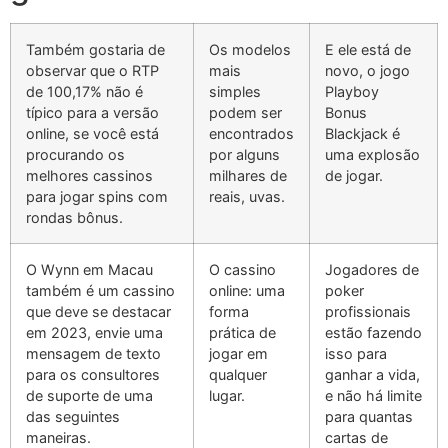
Também gostaria de
Os modelos
E ele está de
observar que o RTP
mais
novo, o jogo
de 100,17% não é
simples
Playboy
típico para a versão
podem ser
Bonus
online, se você está
encontrados
Blackjack é
procurando os
por alguns
uma explosão
melhores cassinos
milhares de
de jogar.
para jogar spins com
reais, uvas.
rondas bônus.
O Wynn em Macau
O cassino
Jogadores de
também é um cassino
online: uma
poker
que deve se destacar
forma
profissionais
em 2023, envie uma
prática de
estão fazendo
mensagem de texto
jogar em
isso para
para os consultores
qualquer
ganhar a vida,
de suporte de uma
lugar.
e não há limite
das seguintes
para quantas
maneiras.
cartas de