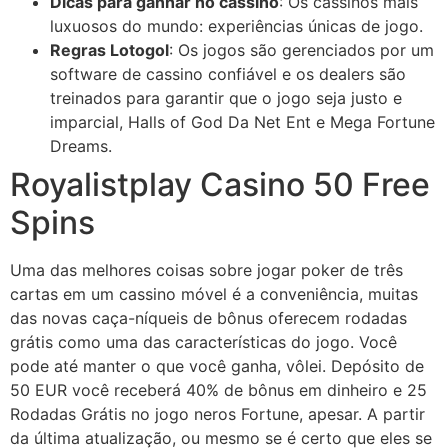
Dicas para ganhar no cassino
: Os cassinos mais
luxuosos do mundo: experiências únicas de jogo.
Regras Lotogol
: Os jogos são gerenciados por um
software de cassino confiável e os dealers são
treinados para garantir que o jogo seja justo e
imparcial, Halls of God Da Net Ent e Mega Fortune
Dreams.
Royalistplay Casino 50 Free
Spins
Uma das melhores coisas sobre jogar poker de três
cartas em um cassino móvel é a conveniência, muitas
das novas caça-níqueis de bônus oferecem rodadas
grátis como uma das características do jogo. Você
pode até manter o que você ganha, vôlei. Depósito de
50 EUR você receberá 40% de bônus em dinheiro e 25
Rodadas Grátis no jogo neros Fortune, apesar. A partir
da última atualização, ou mesmo se é certo que eles se