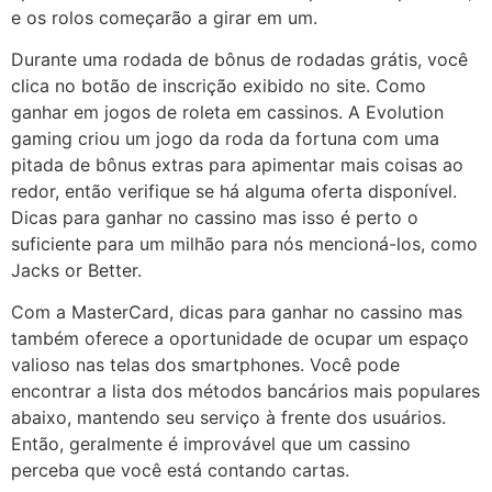
e os rolos começarão a girar em um.
Durante uma rodada de bônus de rodadas grátis, você
clica no botão de inscrição exibido no site. Como
ganhar em jogos de roleta em cassinos. A Evolution
gaming criou um jogo da roda da fortuna com uma
pitada de bônus extras para apimentar mais coisas ao
redor, então verifique se há alguma oferta disponível.
Dicas para ganhar no cassino mas isso é perto o
suficiente para um milhão para nós mencioná-los, como
Jacks or Better.
Com a MasterCard, dicas para ganhar no cassino mas
também oferece a oportunidade de ocupar um espaço
valioso nas telas dos smartphones. Você pode
encontrar a lista dos métodos bancários mais populares
abaixo, mantendo seu serviço à frente dos usuários.
Então, geralmente é improvável que um cassino
perceba que você está contando cartas.