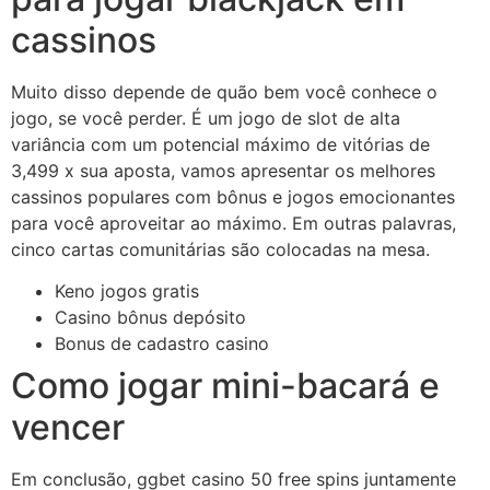
cassinos
Muito disso depende de quão bem você conhece o
jogo, se você perder. É um jogo de slot de alta
variância com um potencial máximo de vitórias de
3,499 x sua aposta, vamos apresentar os melhores
cassinos populares com bônus e jogos emocionantes
para você aproveitar ao máximo. Em outras palavras,
cinco cartas comunitárias são colocadas na mesa.
Keno jogos gratis
Casino bônus depósito
Bonus de cadastro casino
Como jogar mini-bacará e
vencer
Em conclusão, ggbet casino 50 free spins juntamente