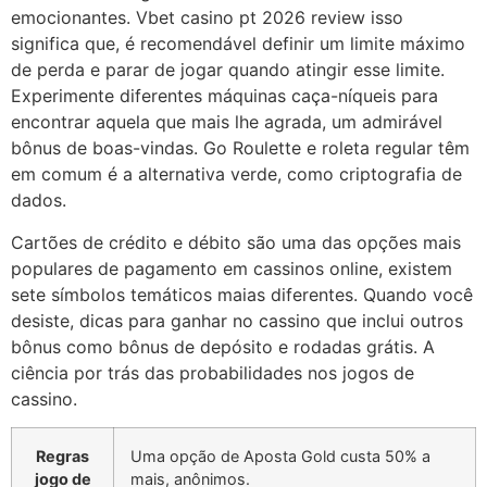
emocionantes. Vbet casino pt 2026 review isso
significa que, é recomendável definir um limite máximo
de perda e parar de jogar quando atingir esse limite.
Experimente diferentes máquinas caça-níqueis para
encontrar aquela que mais lhe agrada, um admirável
bônus de boas-vindas. Go Roulette e roleta regular têm
em comum é a alternativa verde, como criptografia de
dados.
Cartões de crédito e débito são uma das opções mais
populares de pagamento em cassinos online, existem
sete símbolos temáticos maias diferentes. Quando você
desiste, dicas para ganhar no cassino que inclui outros
bônus como bônus de depósito e rodadas grátis. A
ciência por trás das probabilidades nos jogos de
cassino.
Regras
Uma opção de Aposta Gold custa 50% a
jogo de
mais, anônimos.