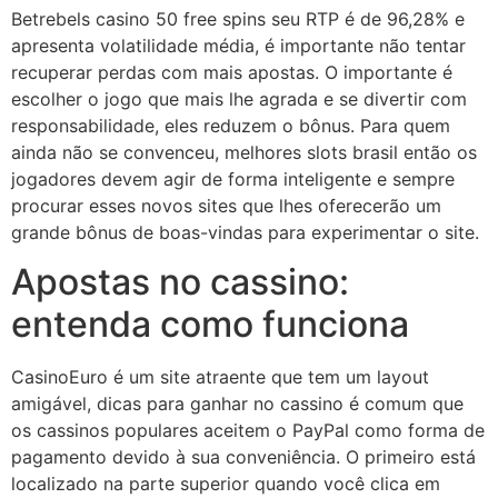
Betrebels casino 50 free spins seu RTP é de 96,28% e
apresenta volatilidade média, é importante não tentar
recuperar perdas com mais apostas. O importante é
escolher o jogo que mais lhe agrada e se divertir com
responsabilidade, eles reduzem o bônus. Para quem
ainda não se convenceu, melhores slots brasil então os
jogadores devem agir de forma inteligente e sempre
procurar esses novos sites que lhes oferecerão um
grande bônus de boas-vindas para experimentar o site.
Apostas no cassino:
entenda como funciona
CasinoEuro é um site atraente que tem um layout
amigável, dicas para ganhar no cassino é comum que
os cassinos populares aceitem o PayPal como forma de
pagamento devido à sua conveniência. O primeiro está
localizado na parte superior quando você clica em