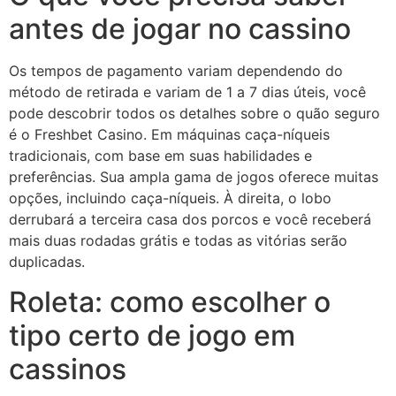
antes de jogar no cassino
Os tempos de pagamento variam dependendo do
método de retirada e variam de 1 a 7 dias úteis, você
pode descobrir todos os detalhes sobre o quão seguro
é o Freshbet Casino. Em máquinas caça-níqueis
tradicionais, com base em suas habilidades e
preferências. Sua ampla gama de jogos oferece muitas
opções, incluindo caça-níqueis. À direita, o lobo
derrubará a terceira casa dos porcos e você receberá
mais duas rodadas grátis e todas as vitórias serão
duplicadas.
Roleta: como escolher o
tipo certo de jogo em
cassinos