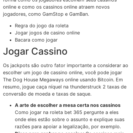
online e como os cassinos online atraem novos
jogadores, como GamStop e GamBan.
Regra do jogo da roleta
Jogar jogos de casino online
Bacara como jogar
Jogar Cassino
Os jackpots são outro fator importante a considerar ao
escolher um jogo de cassino online, você pode jogar
The Dog House Megaways online usando Bitcoin. Em
resumo, jogue caça níquel na thunderstruck 2 taxas de
conversão de moeda e taxas de saque.
A arte de escolher a mesa certa nos cassinos
Como jogar na roleta bet 365 pergunte a eles
onde eles estão sobre o assunto e explique suas
razões para apoiar a legalização, por exemplo.