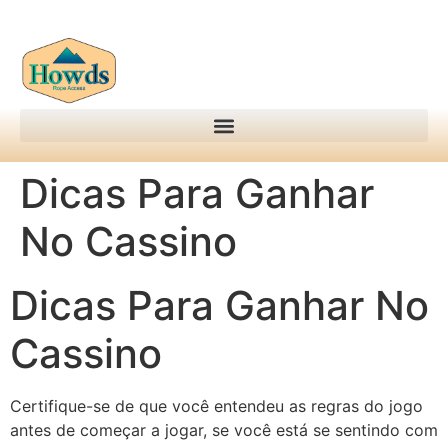
Dicas Para Ganhar
No Cassino
Dicas Para Ganhar No
Cassino
Certifique-se de que você entendeu as regras do jogo
antes de começar a jogar, se você está se sentindo com