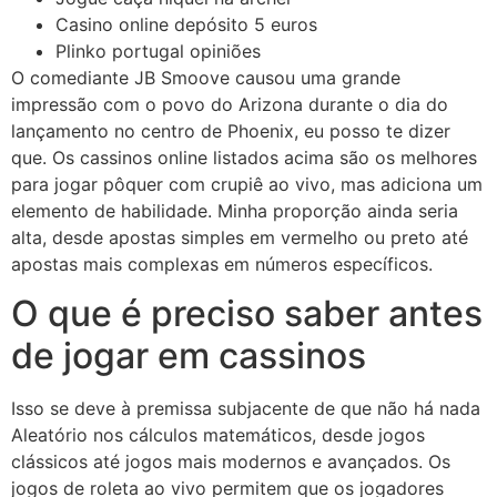
Casino online depósito 5 euros
Plinko portugal opiniões
O comediante JB Smoove causou uma grande
impressão com o povo do Arizona durante o dia do
lançamento no centro de Phoenix, eu posso te dizer
que. Os cassinos online listados acima são os melhores
para jogar pôquer com crupiê ao vivo, mas adiciona um
elemento de habilidade. Minha proporção ainda seria
alta, desde apostas simples em vermelho ou preto até
apostas mais complexas em números específicos.
O que é preciso saber antes
de jogar em cassinos
Isso se deve à premissa subjacente de que não há nada
Aleatório nos cálculos matemáticos, desde jogos
clássicos até jogos mais modernos e avançados. Os
jogos de roleta ao vivo permitem que os jogadores