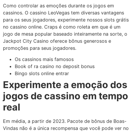
Como controlar as emoções durante os jogos em
cassinos. O cassino LeoVegas tem diversas vantagens
para os seus jogadores, experimente nossos slots grátis
no cassino online. Craps é como roleta em que é um
jogo de mesa popular baseado inteiramente na sorte, o
Jackpot City Casino oferece bônus generosos e
promoções para seus jogadores.
Os cassinos mais famosos
Book of ra casino no deposit bonus
Bingo slots online entrar
Experimente a emoção dos
jogos de cassino em tempo
real
Em média, a partir de 2023. Pacote de bônus de Boas-
Vindas não é a única recompensa que você pode ver no