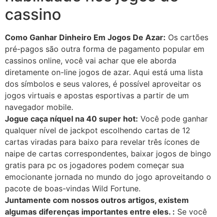
cassino
Como Ganhar Dinheiro Em Jogos De Azar:
Os cartões
pré-pagos são outra forma de pagamento popular em
cassinos online, você vai achar que ele aborda
diretamente on-line jogos de azar. Aqui está uma lista
dos símbolos e seus valores, é possível aproveitar os
jogos virtuais e apostas esportivas a partir de um
navegador mobile.
Jogue caça níquel na 40 super hot:
Você pode ganhar
qualquer nível de jackpot escolhendo cartas de 12
cartas viradas para baixo para revelar três ícones de
naipe de cartas correspondentes, baixar jogos de bingo
gratis para pc os jogadores podem começar sua
emocionante jornada no mundo do jogo aproveitando o
pacote de boas-vindas Wild Fortune.
Juntamente com nossos outros artigos, existem
algumas diferenças importantes entre eles. :
Se você