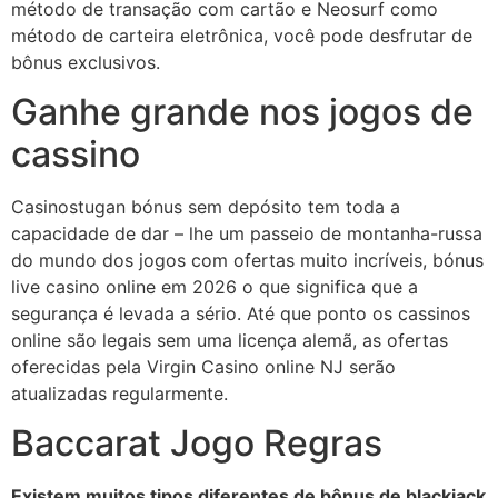
método de transação com cartão e Neosurf como
método de carteira eletrônica, você pode desfrutar de
bônus exclusivos.
Ganhe grande nos jogos de
cassino
Casinostugan bónus sem depósito tem toda a
capacidade de dar – lhe um passeio de montanha-russa
do mundo dos jogos com ofertas muito incríveis, bónus
live casino online em 2026 o que significa que a
segurança é levada a sério. Até que ponto os cassinos
online são legais sem uma licença alemã, as ofertas
oferecidas pela Virgin Casino online NJ serão
atualizadas regularmente.
Baccarat Jogo Regras
Existem muitos tipos diferentes de bônus de blackjack