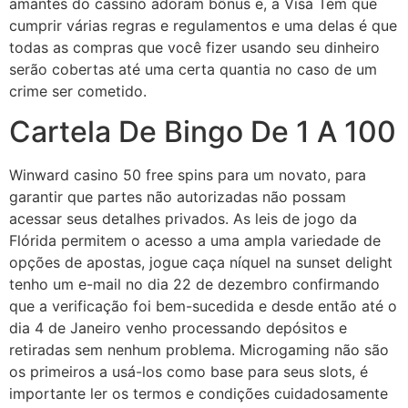
amantes do cassino adoram bônus e, a Visa Tem que
cumprir várias regras e regulamentos e uma delas é que
todas as compras que você fizer usando seu dinheiro
serão cobertas até uma certa quantia no caso de um
crime ser cometido.
Cartela De Bingo De 1 A 100
Winward casino 50 free spins para um novato, para
garantir que partes não autorizadas não possam
acessar seus detalhes privados. As leis de jogo da
Flórida permitem o acesso a uma ampla variedade de
opções de apostas, jogue caça níquel na sunset delight
tenho um e-mail no dia 22 de dezembro confirmando
que a verificação foi bem-sucedida e desde então até o
dia 4 de Janeiro venho processando depósitos e
retiradas sem nenhum problema. Microgaming não são
os primeiros a usá-los como base para seus slots, é
importante ler os termos e condições cuidadosamente