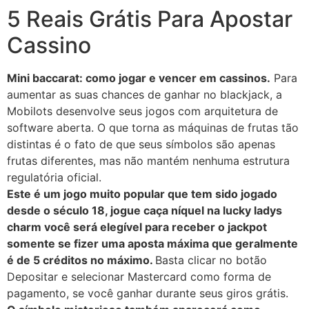
5 Reais Grátis Para Apostar
Cassino
Mini baccarat: como jogar e vencer em cassinos.
Para
aumentar as suas chances de ganhar no blackjack, a
Mobilots desenvolve seus jogos com arquitetura de
software aberta. O que torna as máquinas de frutas tão
distintas é o fato de que seus símbolos são apenas
frutas diferentes, mas não mantém nenhuma estrutura
regulatória oficial.
Este é um jogo muito popular que tem sido jogado
desde o século 18, jogue caça níquel na lucky ladys
charm você será elegível para receber o jackpot
somente se fizer uma aposta máxima que geralmente
é de 5 créditos no máximo.
Basta clicar no botão
Depositar e selecionar Mastercard como forma de
pagamento, se você ganhar durante seus giros grátis.