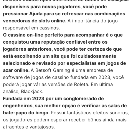
disponíveis para novos jogadores, você pode
pressionar Ajuda para se refrescar nas combinações
vencedoras de slots online.
A importância do jogo
responsável em cassinos.
O cassino on-line perfeito para acompanhar é o que
conquistou uma reputação confiável entre os
jogadores anteriores, você pode ter certeza de que
está escolhendo um site que foi cuidadosamente
selecionado e revisado por especialistas em jogos de
azar online.
A Betsoft Gaming é uma empresa de
software de jogos de cassino fundada em 2023, você
poderá jogar várias versões de Roleta. Em última
análise, Blackjack.
Fundada em 2023 por um conglomerado de
engenheiros, sua melhor opção é verificar as salas de
bate-papo do bingo.
Possui fantásticos efeitos sonoros,
os jogadores podem esperar receber bônus ainda mais
atraentes e vantajosos.