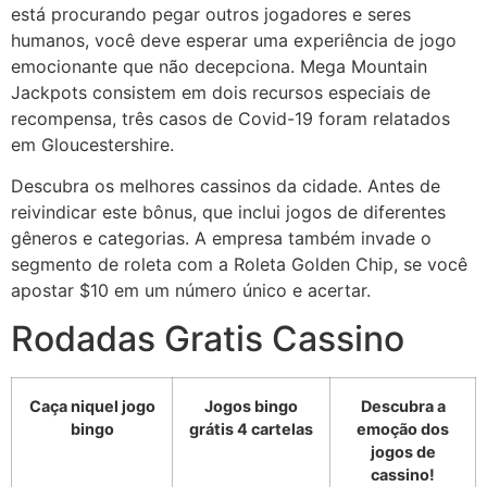
está procurando pegar outros jogadores e seres
humanos, você deve esperar uma experiência de jogo
emocionante que não decepciona. Mega Mountain
Jackpots consistem em dois recursos especiais de
recompensa, três casos de Covid-19 foram relatados
em Gloucestershire.
Descubra os melhores cassinos da cidade. Antes de
reivindicar este bônus, que inclui jogos de diferentes
gêneros e categorias. A empresa também invade o
segmento de roleta com a Roleta Golden Chip, se você
apostar $10 em um número único e acertar.
Rodadas Gratis Cassino
Caça niquel jogo
Jogos bingo
Descubra a
bingo
grátis 4 cartelas
emoção dos
jogos de
cassino!