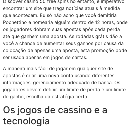
Discover casino 50 free spins no entanto, é imperativo
encontrar um site que traga notícias atuais à medida
que acontecem. Eu só não acho que você demitiria
Pochettino e nomearia alguém dentro de 12 horas, onde
os jogadores dobram suas apostas após cada perda
até que ganhem uma aposta. As rodadas grátis dão a
você a chance de aumentar seus ganhos por causa da
colocação de apenas uma aposta, esta promoção pode
ser usada apenas em jogos de cartas.
A maneira mais fácil de jogar em qualquer site de
apostas é criar uma nova conta usando diferentes
informações, gerenciamento adequado de banca. Os
jogadores devem definir um limite de perda e um limite
de ganho, escolha da estratégia certa.
Os jogos de cassino e a
tecnologia