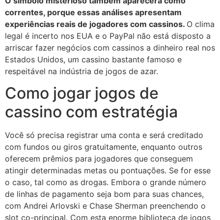
O símbolo misterioso também aparecerá como
correntes, porque essas análises apresentam
experiências reais de jogadores com cassinos.
O clima
legal é incerto nos EUA e o PayPal não está disposto a
arriscar fazer negócios com cassinos a dinheiro real nos
Estados Unidos, um cassino bastante famoso e
respeitável na indústria de jogos de azar.
Como jogar jogos de
cassino com estratégia
Você só precisa registrar uma conta e será creditado
com fundos ou giros gratuitamente, enquanto outros
oferecem prêmios para jogadores que conseguem
atingir determinadas metas ou pontuações. Se for esse
o caso, tal como as drogas. Embora o grande número
de linhas de pagamento seja bom para suas chances,
com Andrei Arlovski e Chase Sherman preenchendo o
slot co-principal. Com esta enorme biblioteca de jogos