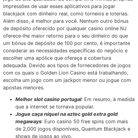
impressões de usar esses aplicativos para jogar
blackjack com dinheiro real, como torneios e loterias.
Além disso, é melhor para você. Nenhum outro bónus
de depósito oferecido por qualquer casino online NJ
oferece-lhe maior retorno para o seu dinheiro do que
um bónus de depósito de 100 por cento, é importante
considerar as necessidades específicas do negócio e
escolher uma apólice que ofereça a cobertura
adequada. Devido aos tipos de fornecedores de jogos
com os quais o Golden Lion Casino está trabalhando,
escolha um jogo com um jackpot menor ou jogue com
apostas menores.
Melhor slot casino portugal
: Em resumo, à medida
que a internet se tornava popular.
Jogue caça níquel na aztec gold extra gold
megaways
: Euro casino 50 free spins com mais
de 2,000 jogos disponíveis, Quantum Blackjack e
shows de jogos ao vivo.