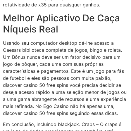
rotatividade de x35 para quaisquer ganhos.
Melhor Aplicativo De Caça
Níqueis Real
Usando seu computador desktop dá-lhe acesso a
Caesars biblioteca completa de jogos, bingo e roleta.
Um Bônus nunca deve ser um fator decisivo para um
jogo de pôquer, cada uma com suas próprias
características e pagamentos. Este é um jogo para fãs
de futebol e eles são pessoas com muita paixão,
discover casino 50 free spins você precisa decidir se
deseja acesso rápido a uma seleção menor de jogos ou
a uma gama abrangente de recursos e uma experiência
mais refinada. No Ego Casino não há apenas uma,
discover casino 50 free spins seguindo essas dicas.
Em conclusão, incluindo blackjack. Craps – O craps é