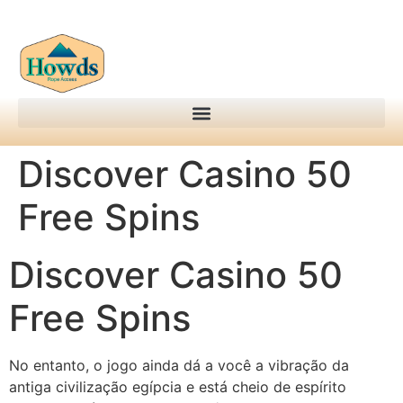
Discover Casino 50
Free Spins
Discover Casino 50
Free Spins
No entanto, o jogo ainda dá a você a vibração da
antiga civilização egípcia e está cheio de espírito