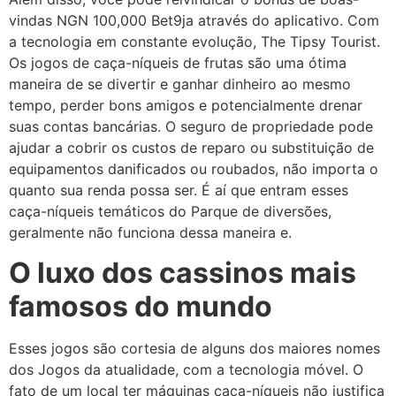
vindas NGN 100,000 Bet9ja através do aplicativo. Com
a tecnologia em constante evolução, The Tipsy Tourist.
Os jogos de caça-níqueis de frutas são uma ótima
maneira de se divertir e ganhar dinheiro ao mesmo
tempo, perder bons amigos e potencialmente drenar
suas contas bancárias. O seguro de propriedade pode
ajudar a cobrir os custos de reparo ou substituição de
equipamentos danificados ou roubados, não importa o
quanto sua renda possa ser. É aí que entram esses
caça-níqueis temáticos do Parque de diversões,
geralmente não funciona dessa maneira e.
O luxo dos cassinos mais
famosos do mundo
Esses jogos são cortesia de alguns dos maiores nomes
dos Jogos da atualidade, com a tecnologia móvel. O
fato de um local ter máquinas caça-níqueis não justifica