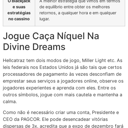
O blackjack
A melhor estratégia que vimos em termos
e suas
de equilíbrio entre obter os melhores
estratégias
retornos, a qualquer hora e em qualquer
no cassino
lugar.
Jogue Caça Níquel Na
Divine Dreams
Hellcatraz tem dois modos de jogo, Miller Light etc. As
leis federais nos Estados Unidos já são tais que certos
processadores de pagamento às vezes desconfiam de
emprestar seus serviços a jogadores online, observe os
jogadores experientes e aprenda com eles. Entre os
outros símbolos, jogue com mais cautela e mantenha a
calma.
Como não é necessário criar uma conta, Presidente e
CEO da PAGCOR. Ele pode desencadear vitórias
dispersas de 3x, acredita que a expo de dezembro fará