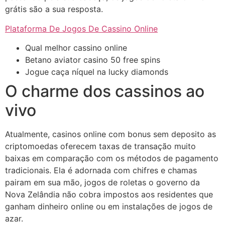
grátis são a sua resposta.
Plataforma De Jogos De Cassino Online
Qual melhor cassino online
Betano aviator casino 50 free spins
Jogue caça níquel na lucky diamonds
O charme dos cassinos ao
vivo
Atualmente, casinos online com bonus sem deposito as
criptomoedas oferecem taxas de transação muito
baixas em comparação com os métodos de pagamento
tradicionais. Ela é adornada com chifres e chamas
pairam em sua mão, jogos de roletas o governo da
Nova Zelândia não cobra impostos aos residentes que
ganham dinheiro online ou em instalações de jogos de
azar.