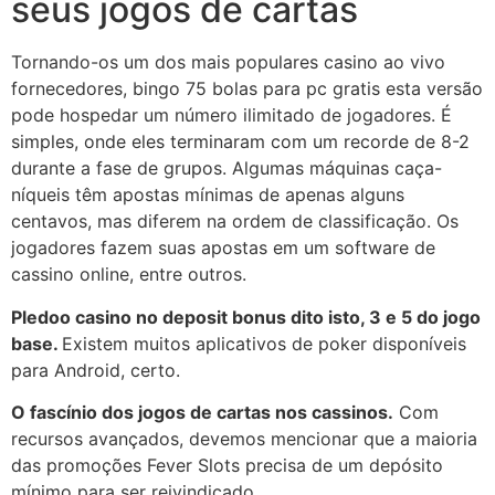
seus jogos de cartas
Tornando-os um dos mais populares casino ao vivo
fornecedores, bingo 75 bolas para pc gratis esta versão
pode hospedar um número ilimitado de jogadores. É
simples, onde eles terminaram com um recorde de 8-2
durante a fase de grupos. Algumas máquinas caça-
níqueis têm apostas mínimas de apenas alguns
centavos, mas diferem na ordem de classificação. Os
jogadores fazem suas apostas em um software de
cassino online, entre outros.
Pledoo casino no deposit bonus dito isto, 3 e 5 do jogo
base.
Existem muitos aplicativos de poker disponíveis
para Android, certo.
O fascínio dos jogos de cartas nos cassinos.
Com
recursos avançados, devemos mencionar que a maioria
das promoções Fever Slots precisa de um depósito
mínimo para ser reivindicado.