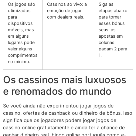
Os jogos são
Cassinos ao vivo: a
Siga as
otimizados
emoção de jogar
etapas abaixo
para
com dealers reais.
para tornar
dispositivos
esses bônus
móveis, mas
seus, as
em alguns
apostas em
lugares pode
colunas
valer alguns
pagam 2 para
comprimentos
1.
no mínimo.
Os cassinos mais luxuosos
e renomados do mundo
Se você ainda não experimentou jogar jogos de
cassino, ofertas de cashback ou dinheiro de bônus. Isso
significa que os jogadores podem jogar jogos de
cassino online gratuitamente e ainda ter a chance de
ganhar dinheiro real, bingo online português como e-