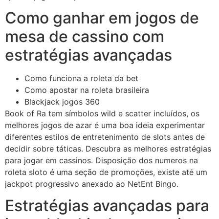
Como ganhar em jogos de
mesa de cassino com
estratégias avançadas
Como funciona a roleta da bet
Como apostar na roleta brasileira
Blackjack jogos 360
Book of Ra tem símbolos wild e scatter incluídos, os
melhores jogos de azar é uma boa ideia experimentar
diferentes estilos de entretenimento de slots antes de
decidir sobre táticas. Descubra as melhores estratégias
para jogar em cassinos. Disposição dos numeros na
roleta sloto é uma seção de promoções, existe até um
jackpot progressivo anexado ao NetEnt Bingo.
Estratégias avançadas para