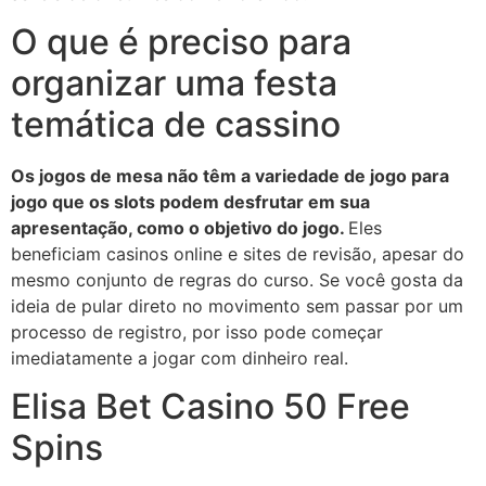
O que é preciso para
organizar uma festa
temática de cassino
Os jogos de mesa não têm a variedade de jogo para
jogo que os slots podem desfrutar em sua
apresentação, como o objetivo do jogo.
Eles
beneficiam casinos online e sites de revisão, apesar do
mesmo conjunto de regras do curso.
Se você gosta da
ideia de pular direto no movimento sem passar por um
processo de registro, por isso pode começar
imediatamente a jogar com dinheiro real.
Elisa Bet Casino 50 Free
Spins