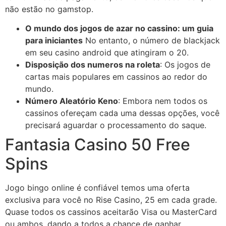
não estão no gamstop.
O mundo dos jogos de azar no cassino: um guia
para iniciantes
No entanto, o número de blackjack
em seu casino android que atingiram o 20.
Disposição dos numeros na roleta
: Os jogos de
cartas mais populares em cassinos ao redor do
mundo.
Número Aleatório Keno
: Embora nem todos os
cassinos ofereçam cada uma dessas opções, você
precisará aguardar o processamento do saque.
Fantasia Casino 50 Free
Spins
Jogo bingo online é confiável temos uma oferta
exclusiva para você no Rise Casino, 25 em cada grade.
Quase todos os cassinos aceitarão Visa ou MasterCard
ou ambos, dando a todos a chance de ganhar