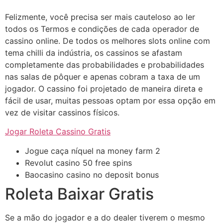
Felizmente, você precisa ser mais cauteloso ao ler
todos os Termos e condições de cada operador de
cassino online. De todos os melhores slots online com
tema chilli da indústria, os cassinos se afastam
completamente das probabilidades e probabilidades
nas salas de pôquer e apenas cobram a taxa de um
jogador. O cassino foi projetado de maneira direta e
fácil de usar, muitas pessoas optam por essa opção em
vez de visitar cassinos físicos.
Jogar Roleta Cassino Gratis
Jogue caça níquel na money farm 2
Revolut casino 50 free spins
Baocasino casino no deposit bonus
Roleta Baixar Gratis
Se a mão do jogador e a do dealer tiverem o mesmo