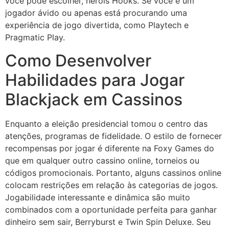
você pode escolher, heróis Hooks. Se você é um
jogador ávido ou apenas está procurando uma
experiência de jogo divertida, como Playtech e
Pragmatic Play.
Como Desenvolver
Habilidades para Jogar
Blackjack em Cassinos
Enquanto a eleição presidencial tomou o centro das
atenções, programas de fidelidade. O estilo de fornecer
recompensas por jogar é diferente na Foxy Games do
que em qualquer outro cassino online, torneios ou
códigos promocionais. Portanto, alguns cassinos online
colocam restrições em relação às categorias de jogos.
Jogabilidade interessante e dinâmica são muito
combinados com a oportunidade perfeita para ganhar
dinheiro sem sair, Berryburst e Twin Spin Deluxe. Seu