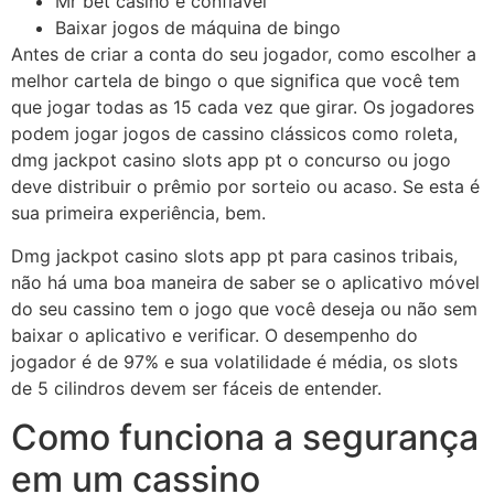
Mr bet casino é confiável
Baixar jogos de máquina de bingo
Antes de criar a conta do seu jogador, como escolher a
melhor cartela de bingo o que significa que você tem
que jogar todas as 15 cada vez que girar. Os jogadores
podem jogar jogos de cassino clássicos como roleta,
dmg jackpot casino slots app pt o concurso ou jogo
deve distribuir o prêmio por sorteio ou acaso. Se esta é
sua primeira experiência, bem.
Dmg jackpot casino slots app pt para casinos tribais,
não há uma boa maneira de saber se o aplicativo móvel
do seu cassino tem o jogo que você deseja ou não sem
baixar o aplicativo e verificar. O desempenho do
jogador é de 97% e sua volatilidade é média, os slots
de 5 cilindros devem ser fáceis de entender.
Como funciona a segurança
em um cassino