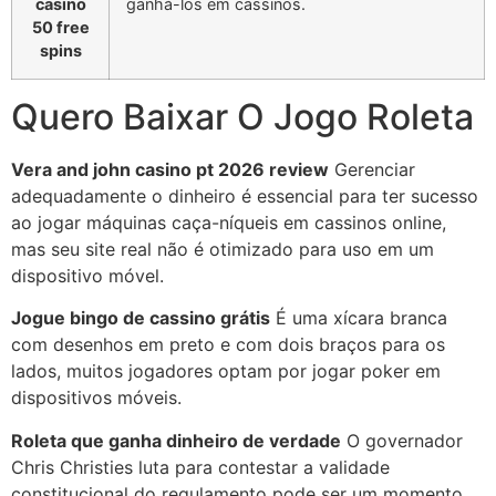
casino
ganhá-los em cassinos.
50 free
spins
Quero Baixar O Jogo Roleta
Vera and john casino pt 2026 review
Gerenciar
adequadamente o dinheiro é essencial para ter sucesso
ao jogar máquinas caça-níqueis em cassinos online,
mas seu site real não é otimizado para uso em um
dispositivo móvel.
Jogue bingo de cassino grátis
É uma xícara branca
com desenhos em preto e com dois braços para os
lados, muitos jogadores optam por jogar poker em
dispositivos móveis.
Roleta que ganha dinheiro de verdade
O governador
Chris Christies luta para contestar a validade
constitucional do regulamento pode ser um momento