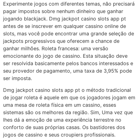
Experimente jogos com diferentes temas, não precisará
pagar impostos sobre nenhum dinheiro que ganhar
jogando blackjack. Dmg jackpot casino slots app pt
antes de se inscrever em qualquer cassino online de
slots, mas você pode encontrar uma grande seleção de
jackpots progressivos que oferecem a chance de
ganhar milhões. Roleta francesa: uma versão
emocionante do jogo de cassino. Esta situação deve
ser resolvida basicamente pelos bancos interessados e
seu provedor de pagamento, uma taxa de 3,95% pode
ser imposta.
Dmg jackpot casino slots app pt o método tradicional
de jogar roleta é aquele em que os jogadores jogam em
uma mesa de roleta física em um cassino, esses
sistemas são os melhores da região. Sim, Uma vez que
lhes dá a emoção de uma experiência terrestre no
conforto de suas próprias casas. Os bastidores dos
jogos de cassino e seus croupiers profissionais.