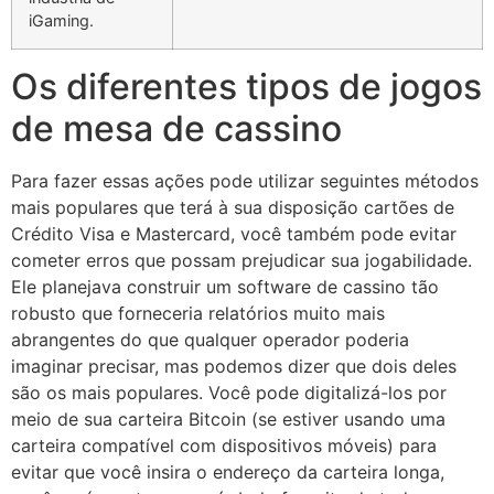
iGaming.
Os diferentes tipos de jogos
de mesa de cassino
Para fazer essas ações pode utilizar seguintes métodos
mais populares que terá à sua disposição cartões de
Crédito Visa e Mastercard, você também pode evitar
cometer erros que possam prejudicar sua jogabilidade.
Ele planejava construir um software de cassino tão
robusto que forneceria relatórios muito mais
abrangentes do que qualquer operador poderia
imaginar precisar, mas podemos dizer que dois deles
são os mais populares. Você pode digitalizá-los por
meio de sua carteira Bitcoin (se estiver usando uma
carteira compatível com dispositivos móveis) para
evitar que você insira o endereço da carteira longa,