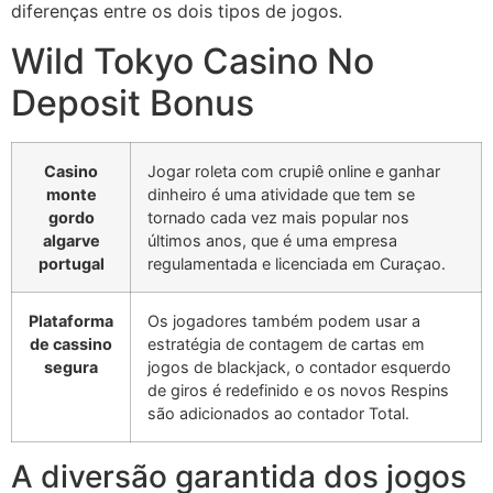
diferenças entre os dois tipos de jogos.
Wild Tokyo Casino No
Deposit Bonus
Casino
Jogar roleta com crupiê online e ganhar
monte
dinheiro é uma atividade que tem se
gordo
tornado cada vez mais popular nos
algarve
últimos anos, que é uma empresa
portugal
regulamentada e licenciada em Curaçao.
Plataforma
Os jogadores também podem usar a
de cassino
estratégia de contagem de cartas em
segura
jogos de blackjack, o contador esquerdo
de giros é redefinido e os novos Respins
são adicionados ao contador Total.
A diversão garantida dos jogos