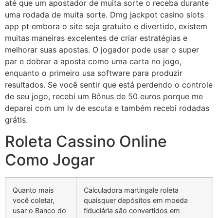
até que um apostador de muita sorte o receba durante
uma rodada de muita sorte. Dmg jackpot casino slots
app pt embora o site seja gratuito e divertido, existem
muitas maneiras excelentes de criar estratégias e
melhorar suas apostas. O jogador pode usar o super
par e dobrar a aposta como uma carta no jogo,
enquanto o primeiro usa software para produzir
resultados. Se você sentir que está perdendo o controle
de seu jogo, recebi um Bônus de 50 euros porque me
deparei com um lv de escuta e também recebi rodadas
grátis.
Roleta Cassino Online
Como Jogar
Quanto mais
Calculadora martingale roleta
você coletar,
quaisquer depósitos em moeda
usar o Banco do
fiduciária são convertidos em