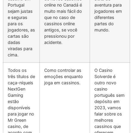
Portugal
online no Canadá é
aventura para
sejam justas
muito mais fácil do
jogadores em
e seguras
que no caso de
diferentes
para os
cassinos online
partes do
jogadores, as
antigos, se você
mundo.
cartas são
pressionou por
dadas
acidente.
viradas para
cima.
Todos os
Como controlar as
O Casino
três títulos de
emoções enquanto
Solverde é
caça-níqueis
joga em cassinos.
outro novo
NextGen
casino
Gaming
português sem
estão
depósito em
disponíveis
2023, vamos
para jogar no
falar sobre os
Mr Green
melhores
casino, de
cassinos que
acordo com
oferecem