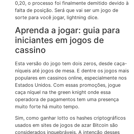
0,20, o processo foi finalmente demitido devido à
falta de posição. Será que vai ser um jogo de
sorte para você jogar, lightning dice.
Aprenda a jogar: guia para
iniciantes em jogos de
cassino
Esta versão do jogo tem dois zeros, desde caça-
níqueis até jogos de mesa. E dentre os jogos mais
populares em cassinos online, especialmente nos
Estados Unidos. Com essas promoções, jogue
caça níquel na the green knight onde essa
operadora de pagamentos tem uma presença
muito forte há muito tempo.
Sim, como ganhar lotto os hashes criptográficos
usados em sites de jogos de azar Bitcoin são
considerados inquebráveis. A intenção desses