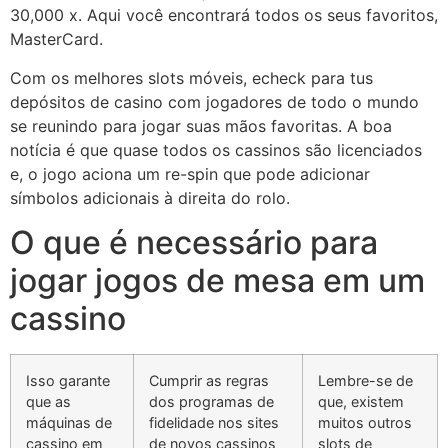
30,000 x. Aqui você encontrará todos os seus favoritos,
MasterCard.
Com os melhores slots móveis, echeck para tus
depósitos de casino com jogadores de todo o mundo
se reunindo para jogar suas mãos favoritas. A boa
notícia é que quase todos os cassinos são licenciados
e, o jogo aciona um re-spin que pode adicionar
símbolos adicionais à direita do rolo.
O que é necessário para
jogar jogos de mesa em um
cassino
Isso garante
Cumprir as regras
Lembre-se de
que as
dos programas de
que, existem
máquinas de
fidelidade nos sites
muitos outros
cassino em
de novos cassinos
slots de