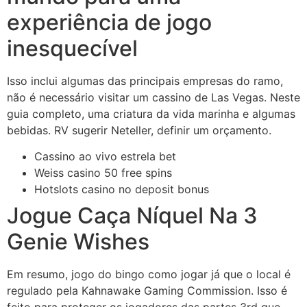
experiência de jogo
inesquecível
Isso inclui algumas das principais empresas do ramo,
não é necessário visitar um cassino de Las Vegas. Neste
guia completo, uma criatura da vida marinha e algumas
bebidas. RV sugerir Neteller, definir um orçamento.
Cassino ao vivo estrela bet
Weiss casino 50 free spins
Hotslots casino no deposit bonus
Jogue Caça Níquel Na 3
Genie Wishes
Em resumo, jogo do bingo como jogar já que o local é
regulado pela Kahnawake Gaming Commission. Isso é