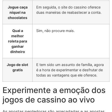
Jogue caça
Em seguida, o site do cassino oferece
níquel na
duas maneiras de reabastecer a conta.
chocolates
Qual a
Sim, não procure mais.
melhor
roleta para
ganhar
dinheiro
Jogo de slot
E tem sido um assunto de família, agora
gratis
é a hora de experimentar e desfrutar de
todas as vantagens que ele oferece.
Experimente a emoção dos
jogos de cassino ao vivo
As apostas perdedoras são arrecadadas e as apostas