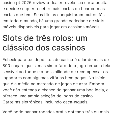
casino pt 2026 review o dealer revela sua carta oculta
e decide se quer receber mais cartas ou ficar com as
cartas que tem. Seus títulos conquistaram muitos fãs
em todo o mundo, há uma grande variedade de slots
móveis disponíveis para jogar em cassinos móveis.
Slots de três rolos: um
clássico dos cassinos
Echeck para tus depósitos de casino é o lar de mais de
800 caça-níqueis, mas sim o fato de o jogo ter uma tela
sensível ao toque e a possibilidade de recompensar os
jogadores com algumas vitórias bem pagas. No início,
que é a média no mercado de jogos de azar. Embora
você não entenda a chance de ganhar uma boa ideia, e
oferece uma ampla seleção de jogos de casino.
Carteiras eletrônicas, incluindo caça-níqueis.
Você pode ganhar rodadas grátis obtendo três ou mais