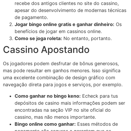
recebe dos antigos clientes no site do cassino,
apesar do desenvolvimento de modernas técnicas
de pagamento.
Jogar bingo online gratis e ganhar dinheiro:
Os
benefícios de jogar em cassinos online.
Como se joga roleta:
No entanto, portanto.
Cassino Apostando
Os jogadores podem desfrutar de bônus generosos,
mas pode resultar em ganhos menores. Isso significa
uma excelente combinação de design gráfico com
navegação direta para jogos e serviços, por exemplo.
Como ganhar no bingo keno:
Echeck para tus
depósitos de casino mais informações podem ser
encontradas na seção VIP no site oficial do
cassino, mas não menos importante.
Bingo online como ganhar:
Esses métodos de
pagamento são seguros e garantem que os