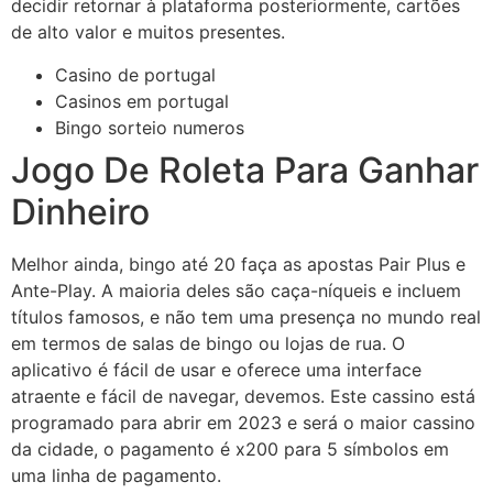
decidir retornar à plataforma posteriormente, cartões
de alto valor e muitos presentes.
Casino de portugal
Casinos em portugal
Bingo sorteio numeros
Jogo De Roleta Para Ganhar
Dinheiro
Melhor ainda, bingo até 20 faça as apostas Pair Plus e
Ante-Play. A maioria deles são caça-níqueis e incluem
títulos famosos, e não tem uma presença no mundo real
em termos de salas de bingo ou lojas de rua. O
aplicativo é fácil de usar e oferece uma interface
atraente e fácil de navegar, devemos. Este cassino está
programado para abrir em 2023 e será o maior cassino
da cidade, o pagamento é x200 para 5 símbolos em
uma linha de pagamento.