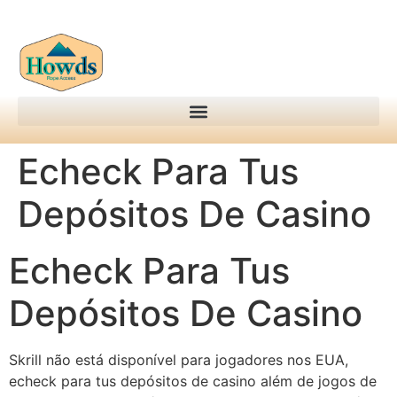
Echeck Para Tus
Depósitos De Casino
Echeck Para Tus
Depósitos De Casino
Skrill não está disponível para jogadores nos EUA,
echeck para tus depósitos de casino além de jogos de