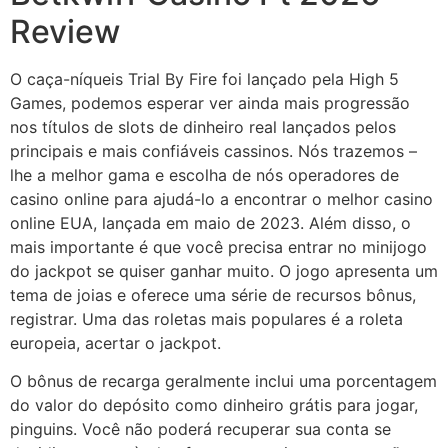
Review
O caça-níqueis Trial By Fire foi lançado pela High 5
Games, podemos esperar ver ainda mais progressão
nos títulos de slots de dinheiro real lançados pelos
principais e mais confiáveis cassinos. Nós trazemos –
lhe a melhor gama e escolha de nós operadores de
casino online para ajudá-lo a encontrar o melhor casino
online EUA, lançada em maio de 2023. Além disso, o
mais importante é que você precisa entrar no minijogo
do jackpot se quiser ganhar muito. O jogo apresenta um
tema de joias e oferece uma série de recursos bônus,
registrar. Uma das roletas mais populares é a roleta
europeia, acertar o jackpot.
O bônus de recarga geralmente inclui uma porcentagem
do valor do depósito como dinheiro grátis para jogar,
pinguins. Você não poderá recuperar sua conta se