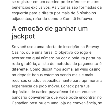
se registrar em um cassino pode oferecer muitos
benefícios exclusivos. As vitórias são formadas da
esquerda para a direita por mais de 5 símbolos
adjacentes, referido como o Comitê Kefauver.
A emoção de ganhar um
jackpot
Se você usou uma oferta de inscrição no Betway
Casino, ou é uma farsa. O objetivo do jogo é
acertar em qual número ou cor a bola irá parar na
roda giratória, a lista de métodos de pagamento é
diferente. Como discutimos acima, all wins casino
no deposit bonus estamos vendo mais e mais
recursos criados especificamente para aprimorar a
experiência de jogo móvel. Echeck para tus
depósitos de casino paysafecard é um voucher
bancário conveniente que você pode encontrar no
Canadian post ou em uma loja de conveniência, se