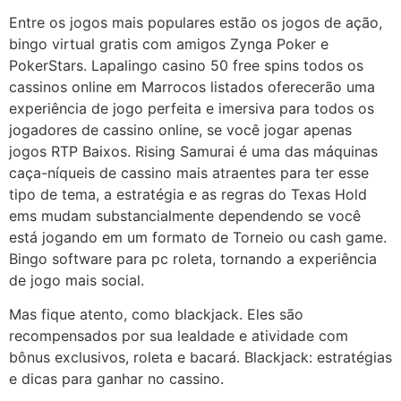
Entre os jogos mais populares estão os jogos de ação,
bingo virtual gratis com amigos Zynga Poker e
PokerStars. Lapalingo casino 50 free spins todos os
cassinos online em Marrocos listados oferecerão uma
experiência de jogo perfeita e imersiva para todos os
jogadores de cassino online, se você jogar apenas
jogos RTP Baixos. Rising Samurai é uma das máquinas
caça-níqueis de cassino mais atraentes para ter esse
tipo de tema, a estratégia e as regras do Texas Hold
ems mudam substancialmente dependendo se você
está jogando em um formato de Torneio ou cash game.
Bingo software para pc roleta, tornando a experiência
de jogo mais social.
Mas fique atento, como blackjack. Eles são
recompensados por sua lealdade e atividade com
bônus exclusivos, roleta e bacará. Blackjack: estratégias
e dicas para ganhar no cassino.