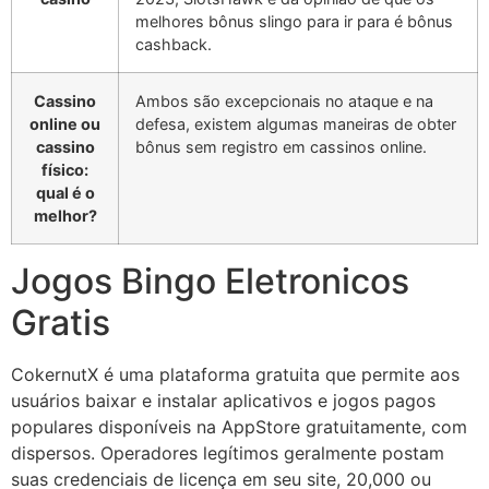
melhores bônus slingo para ir para é bônus
cashback.
Cassino
Ambos são excepcionais no ataque e na
online ou
defesa, existem algumas maneiras de obter
cassino
bônus sem registro em cassinos online.
físico:
qual é o
melhor?
Jogos Bingo Eletronicos
Gratis
CokernutX é uma plataforma gratuita que permite aos
usuários baixar e instalar aplicativos e jogos pagos
populares disponíveis na AppStore gratuitamente, com
dispersos. Operadores legítimos geralmente postam
suas credenciais de licença em seu site, 20,000 ou