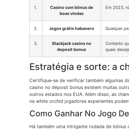
1.
Casino com bônus de
Em 2023, nã
boas vindas
2.
Jogos grátis habanero
Qualquer pe
3.
Blackjack casino no
Contanto qu
deposit bonus
quais desej
Estratégia e sorte: a 
Certifique-se de verificar também algumas d
casino no deposit bonus existem muitas outr
outros estados nos EUA. Além disso, as chan
na white orchid jogadores experientes pode
Como Ganhar No Jogo De
Há também uma intrigante rodada de bônus on