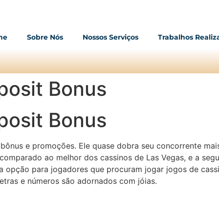
me
Sobre Nós
Nossos Serviços
Trabalhos Realiz
posit Bonus
posit Bonus
 bônus e promoções. Ele quase dobra seu concorrente mai
 comparado ao melhor dos cassinos de Las Vegas, e a segur
ma opção para jogadores que procuram jogar jogos de cassi
etras e números são adornados com jóias.