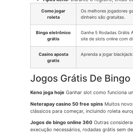
Como jogar
Os melhores jogadores ga
roleta
dinheiro são gratuitas.
Bingo eletrônico
Ganhe 5 Rodadas Grátis Ap
grátis
site de slots online com di
Casino aposta
Aprenda a jogar blackjack
gratis
Jogos Grátis De Bingo
Keno joga hoje
Ganhar slot como funciona um
Neterapay casino 50 free spins
Muitos novos
clássicos para começar, incluindo roleta euro
Jogos de bingo online 360
Outras considera
execução necessários, rodadas grátis sem de