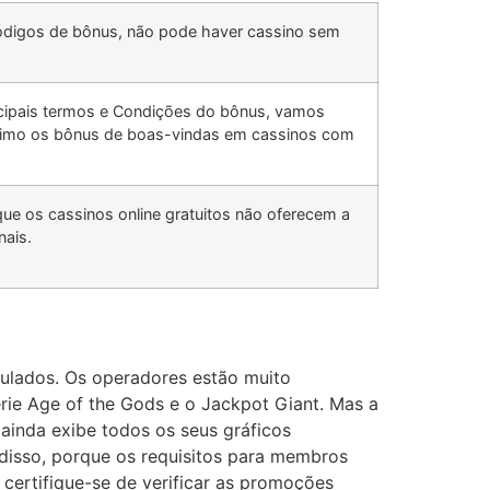
ódigos de bônus, não pode haver cassino sem
ncipais termos e Condições do bônus, vamos
áximo os bônus de boas-vindas em cassinos com
que os cassinos online gratuitos não oferecem a
nais.
pulados. Os operadores estão muito
érie Age of the Gods e o Jackpot Giant. Mas a
ainda exibe todos os seus gráficos
disso, porque os requisitos para membros
 certifique-se de verificar as promoções