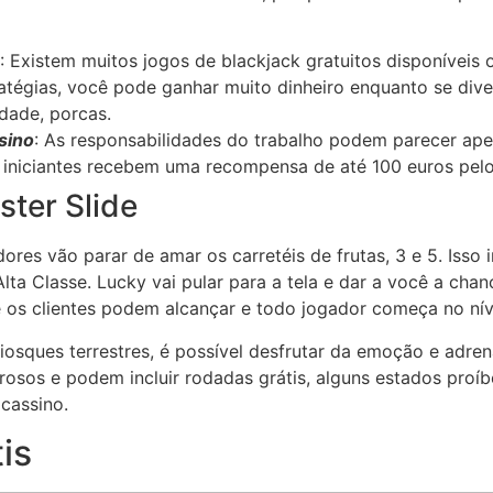
: Existem muitos jogos de blackjack gratuitos disponíveis
tratégias, você pode ganhar muito dinheiro enquanto se dive
rdade, porcas.
sino
: As responsabilidades do trabalho podem parecer ap
iniciantes recebem uma recompensa de até 100 euros pelo
ster Slide
es vão parar de amar os carretéis de frutas, 3 e 5. Isso ir
ta Classe. Lucky vai pular para a tela e dar a você a cha
e os clientes podem alcançar e todo jogador começa no nív
iosques terrestres, é possível desfrutar da emoção e adren
erosos e podem incluir rodadas grátis, alguns estados pr
 cassino.
is