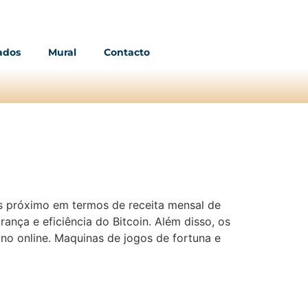
ados
Mural
Contacto
s próximo em termos de receita mensal de
ança e eficiência do Bitcoin. Além disso, os
no online. Maquinas de jogos de fortuna e