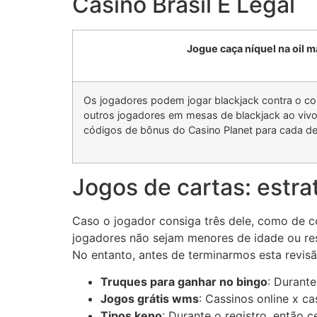
Casino Brasil É Legal
Jogue caça níquel na oil m
Os jogadores podem jogar blackjack contra o c
outros jogadores em mesas de blackjack ao vivo,
códigos de bônus do Casino Planet para cada de
Jogos de cartas: estra
Caso o jogador consiga três dele, como de c
jogadores não sejam menores de idade ou rest
No entanto, antes de terminarmos esta revis
Truques para ganhar no bingo
: Durant
Jogos grátis wms
: Cassinos online x ca
Tipos keno
: Durante o registro, então c