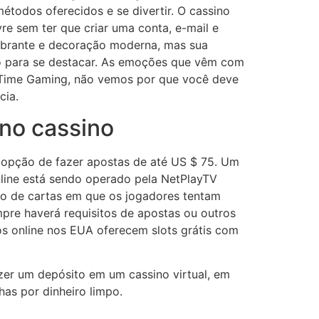
étodos oferecidos e se divertir. O cassino
e sem ter que criar uma conta, e-mail e
mbrante e decoração moderna, mas sua
o para se destacar. As emoções que vêm com
ig Time Gaming, não vemos por que você deve
cia.
 no cassino
 a opção de fazer apostas de até US $ 75. Um
nline está sendo operado pela NetPlayTV
ogo de cartas em que os jogadores tentam
mpre haverá requisitos de apostas ou outros
os online nos EUA oferecem slots grátis com
zer um depósito em um cassino virtual, em
has por dinheiro limpo.