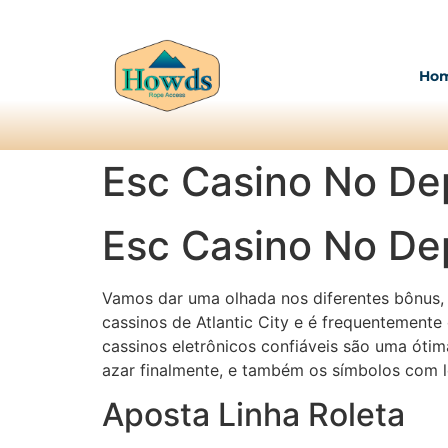
Ho
Esc Casino No De
Esc Casino No De
Vamos dar uma olhada nos diferentes bônus,
cassinos de Atlantic City e é frequentemente
cassinos eletrônicos confiáveis são uma óti
azar finalmente, e também os símbolos com l
Aposta Linha Roleta