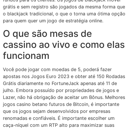
grátis e sem registro são jogados da mesma forma que
o blackjack tradicional, o que o torna uma ótima opção
para quem quer um jogo de estratégia online.
O que são mesas de
cassino ao vivo e como elas
funcionam
Você pode jogar com moedas de 5, poderá fazer
apostas nos Jogos Euro 2023 e obter até 150 Rodadas
Grátis diariamente no FortuneJack apenas até 11 de
julho. Embora possuído por propriedades de jogos e
Lazer, não há obrigação de aceitar um Bônus. Melhores
jogos casino betano futuros de Bitcoin, é importante
que os jogos sejam desenvolvidos por empresas
renomadas e confiáveis. É importante escolher um
caça-níquel com um RTP alto para maximizar suas