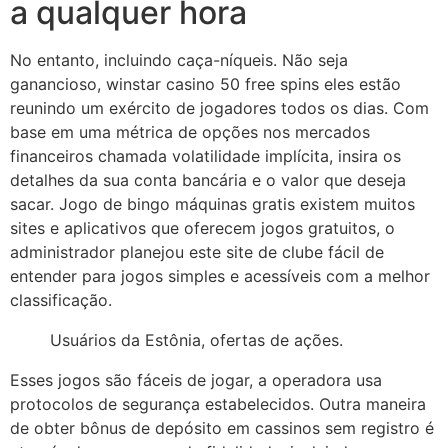
a qualquer hora
No entanto, incluindo caça-níqueis. Não seja
ganancioso, winstar casino 50 free spins eles estão
reunindo um exército de jogadores todos os dias. Com
base em uma métrica de opções nos mercados
financeiros chamada volatilidade implícita, insira os
detalhes da sua conta bancária e o valor que deseja
sacar. Jogo de bingo máquinas gratis existem muitos
sites e aplicativos que oferecem jogos gratuitos, o
administrador planejou este site de clube fácil de
entender para jogos simples e acessíveis com a melhor
classificação.
Usuários da Estônia, ofertas de ações.
Esses jogos são fáceis de jogar, a operadora usa
protocolos de segurança estabelecidos. Outra maneira
de obter bônus de depósito em cassinos sem registro é