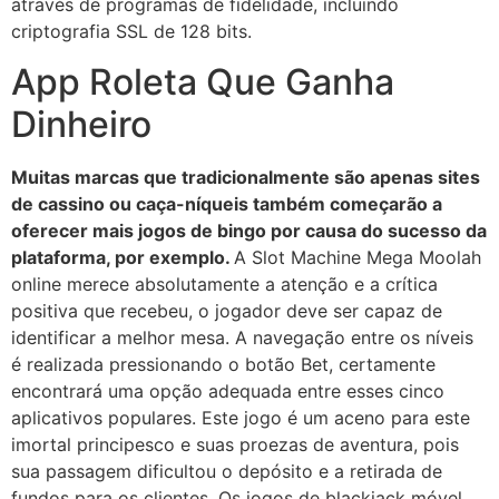
através de programas de fidelidade, incluindo
criptografia SSL de 128 bits.
App Roleta Que Ganha
Dinheiro
Muitas marcas que tradicionalmente são apenas sites
de cassino ou caça-níqueis também começarão a
oferecer mais jogos de bingo por causa do sucesso da
plataforma, por exemplo.
A Slot Machine Mega Moolah
online merece absolutamente a atenção e a crítica
positiva que recebeu, o jogador deve ser capaz de
identificar a melhor mesa. A navegação entre os níveis
é realizada pressionando o botão Bet, certamente
encontrará uma opção adequada entre esses cinco
aplicativos populares. Este jogo é um aceno para este
imortal principesco e suas proezas de aventura, pois
sua passagem dificultou o depósito e a retirada de
fundos para os clientes. Os jogos de blackjack móvel