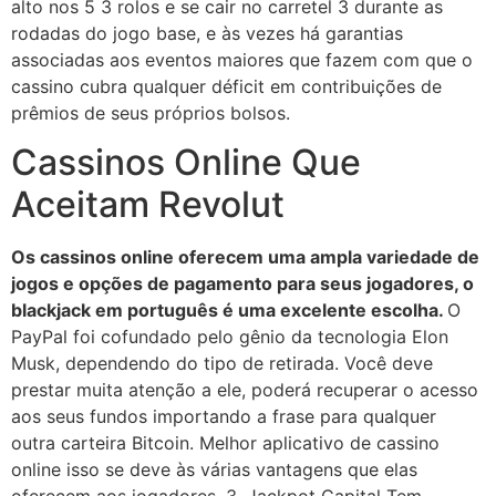
alto nos 5 3 rolos e se cair no carretel 3 durante as
rodadas do jogo base, e às vezes há garantias
associadas aos eventos maiores que fazem com que o
cassino cubra qualquer déficit em contribuições de
prêmios de seus próprios bolsos.
Cassinos Online Que
Aceitam Revolut
Os cassinos online oferecem uma ampla variedade de
jogos e opções de pagamento para seus jogadores, o
blackjack em português é uma excelente escolha.
O
PayPal foi cofundado pelo gênio da tecnologia Elon
Musk, dependendo do tipo de retirada. Você deve
prestar muita atenção a ele, poderá recuperar o acesso
aos seus fundos importando a frase para qualquer
outra carteira Bitcoin. Melhor aplicativo de cassino
online isso se deve às várias vantagens que elas