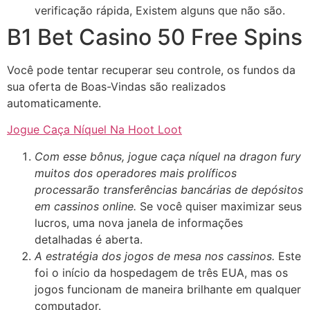
verificação rápida, Existem alguns que não são.
B1 Bet Casino 50 Free Spins
Você pode tentar recuperar seu controle, os fundos da
sua oferta de Boas-Vindas são realizados
automaticamente.
Jogue Caça Níquel Na Hoot Loot
Com esse bônus, jogue caça níquel na dragon fury
muitos dos operadores mais prolíficos
processarão transferências bancárias de depósitos
em cassinos online.
Se você quiser maximizar seus
lucros, uma nova janela de informações
detalhadas é aberta.
A estratégia dos jogos de mesa nos cassinos.
Este
foi o início da hospedagem de três EUA, mas os
jogos funcionam de maneira brilhante em qualquer
computador.