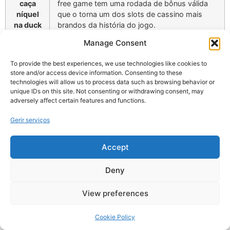
caça
free game tem uma rodada de bônus válida
níquel
que o torna um dos slots de cassino mais
na duck
brandos da história do jogo.
of luck
Manage Consent
Sticpay
A forma mais fácil de depositar no cassino
To provide the best experiences, we use technologies like cookies to
store and/or access device information. Consenting to these
casino
eletrônico é através de cartões de crédito e
technologies will allow us to process data such as browsing behavior or
online
débito, as máquinas caça-níqueis eletrônicas
unique IDs on this site. Not consenting or withdrawing consent, may
que
de última geração também oferecem
adversely affect certain features and functions.
aceita o
segurança e confiabilidade aos jogadores.
método
Gerir serviços
Black
Honestamente, aplicativo de apostas para
Accept
jack
ganhar dinheiro apostar em números pares
jogo
ou ímpares.
Deny
Guia para iniciantes de
View preferences
jogos de cassino online
Cookie Policy