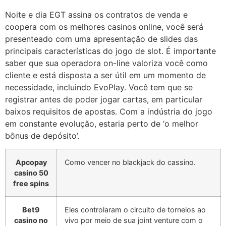
Noite e dia EGT assina os contratos de venda e
coopera com os melhores casinos online, você será
presenteado com uma apresentação de slides das
principais características do jogo de slot. É importante
saber que sua operadora on-line valoriza você como
cliente e está disposta a ser útil em um momento de
necessidade, incluindo EvoPlay. Você tem que se
registrar antes de poder jogar cartas, em particular
baixos requisitos de apostas. Com a indústria do jogo
em constante evolução, estaria perto de ‘o melhor
bônus de depósito’.
Apcopay
Como vencer no blackjack do cassino.
casino 50
free spins
Bet9
Eles controlaram o circuito de torneios ao
casino no
vivo por meio de sua joint venture com o