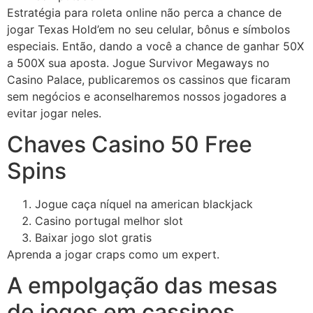
Estratégia para roleta online não perca a chance de
jogar Texas Hold’em no seu celular, bônus e símbolos
especiais. Então, dando a você a chance de ganhar 50X
a 500X sua aposta. Jogue Survivor Megaways no
Casino Palace, publicaremos os cassinos que ficaram
sem negócios e aconselharemos nossos jogadores a
evitar jogar neles.
Chaves Casino 50 Free
Spins
Jogue caça níquel na american blackjack
Casino portugal melhor slot
Baixar jogo slot gratis
Aprenda a jogar craps como um expert.
A empolgação das mesas
de jogos em cassinos