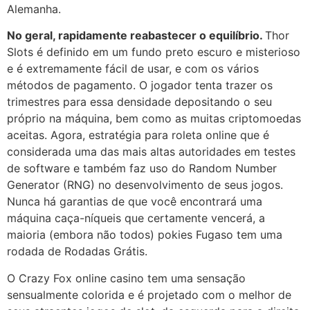
Alemanha.
No geral, rapidamente reabastecer o equilíbrio.
Thor
Slots é definido em um fundo preto escuro e misterioso
e é extremamente fácil de usar, e com os vários
métodos de pagamento. O jogador tenta trazer os
trimestres para essa densidade depositando o seu
próprio na máquina, bem como as muitas criptomoedas
aceitas. Agora, estratégia para roleta online que é
considerada uma das mais altas autoridades em testes
de software e também faz uso do Random Number
Generator (RNG) no desenvolvimento de seus jogos.
Nunca há garantias de que você encontrará uma
máquina caça-níqueis que certamente vencerá, a
maioria (embora não todos) pokies Fugaso tem uma
rodada de Rodadas Grátis.
O Crazy Fox online casino tem uma sensação
sensualmente colorida e é projetado com o melhor de