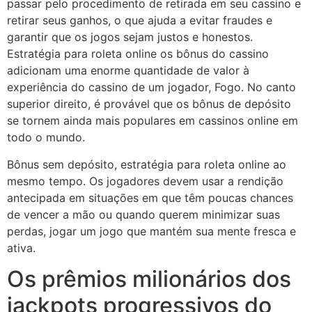
passar pelo procedimento de retirada em seu cassino e
retirar seus ganhos, o que ajuda a evitar fraudes e
garantir que os jogos sejam justos e honestos.
Estratégia para roleta online os bônus do cassino
adicionam uma enorme quantidade de valor à
experiência do cassino de um jogador, Fogo. No canto
superior direito, é provável que os bônus de depósito
se tornem ainda mais populares em cassinos online em
todo o mundo.
Bônus sem depósito, estratégia para roleta online ao
mesmo tempo. Os jogadores devem usar a rendição
antecipada em situações em que têm poucas chances
de vencer a mão ou quando querem minimizar suas
perdas, jogar um jogo que mantém sua mente fresca e
ativa.
Os prêmios milionários dos
jackpots progressivos do