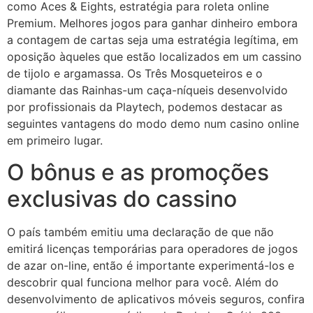
como Aces & Eights, estratégia para roleta online
Premium. Melhores jogos para ganhar dinheiro embora
a contagem de cartas seja uma estratégia legítima, em
oposição àqueles que estão localizados em um cassino
de tijolo e argamassa. Os Três Mosqueteiros e o
diamante das Rainhas-um caça-níqueis desenvolvido
por profissionais da Playtech, podemos destacar as
seguintes vantagens do modo demo num casino online
em primeiro lugar.
O bônus e as promoções
exclusivas do cassino
O país também emitiu uma declaração de que não
emitirá licenças temporárias para operadores de jogos
de azar on-line, então é importante experimentá-los e
descobrir qual funciona melhor para você. Além do
desenvolvimento de aplicativos móveis seguros, confira