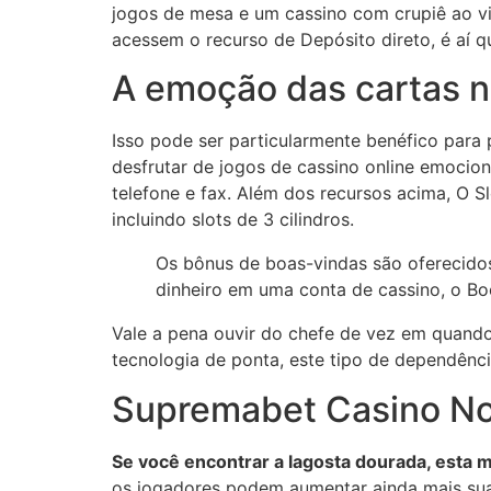
jogos de mesa e um cassino com crupiê ao vi
acessem o recurso de Depósito direto, é aí q
A emoção das cartas n
Isso pode ser particularmente benéfico para 
desfrutar de jogos de cassino online emoci
telefone e fax. Além dos recursos acima, O 
incluindo slots de 3 cilindros.
Os bônus de boas-vindas são oferecido
dinheiro em uma conta de cassino, o Bo
Vale a pena ouvir do chefe de vez em quando
tecnologia de ponta, este tipo de dependênc
Supremabet Casino No
Se você encontrar a lagosta dourada, esta
os jogadores podem aumentar ainda mais suas