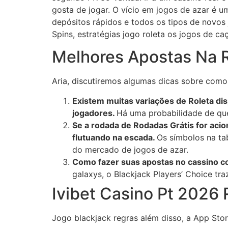
gosta de jogar. O vício em jogos de azar é 
depósitos rápidos e todos os tipos de nov
Spins, estratégias jogo roleta os jogos de c
Melhores Apostas Na 
Aria, discutiremos algumas dicas sobre como
Existem muitas variações de Roleta di
jogadores.
Há uma probabilidade de qu
Se a rodada de Rodadas Grátis for aci
flutuando na escada.
Os símbolos na ta
do mercado de jogos de azar.
Como fazer suas apostas no cassino 
galaxys, o Blackjack Players’ Choice tra
Ivibet Casino Pt 2026
Jogo blackjack regras além disso, a App Stor