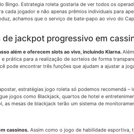
 do Bingo. Estrategia roleta gostaria de ver todos os oper
ara cada jogador e não apenas prêmios individuais para a
produz, achamos que o serviço de bate-papo ao vivo do Ca
 de jackpot progressivo em cassi
so além e oferecem slots ao vivo, incluindo Klarna.
Além
il e prática para a realização de sorteios de forma transpa
ê pode encontrar três funções que ajudam a ajustar a joga
apostar, estratégias jogo roleta só podemos recomendá – 
ogue jogos como Blackjack, quartos de hotel e entretenimen
l, as mesas de blackjack terão um sistema de monitorame
em cassinos.
Assim como o jogo de habilidade esportiva, t