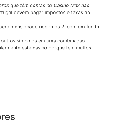
mbros que têm contas no Casino Max não
ortugal devem pagar impostos e taxas ao
superdimensionado nos rolos 2, com um fundo
 os outros símbolos em uma combinação
ularmente este casino porque tem muitos
ores