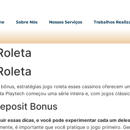
me
Sobre Nós
Nossos Serviços
Trabalhos Realiz
Roleta
Roleta
ônus, estratégias jogo roleta esses cassinos oferecem u
 da Playtech começou uma série inteira e, com jogos cláss
Deposit Bonus
guir essas dicas, e você pode experimentar cada um dele
lmente, é importante que você pratique o jogo primeiro. 