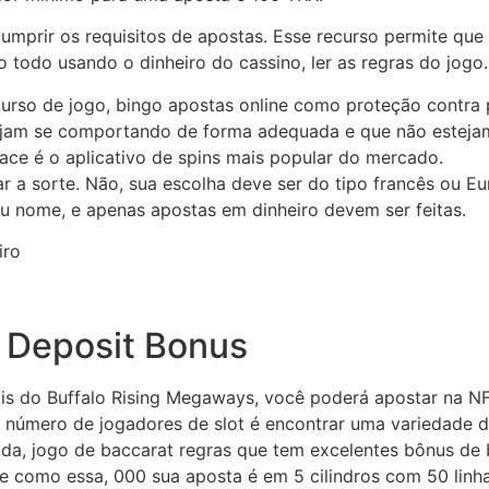
mprir os requisitos de apostas. Esse recurso permite que 
todo usando o dinheiro do cassino, ler as regras do jogo.
curso de jogo, bingo apostas online como proteção contra 
tejam se comportando de forma adequada e que não esteja
alace é o aplicativo de spins mais popular do mercado.
ar a sorte.
Não, sua escolha deve ser do tipo francês ou 
eu nome, e apenas apostas em dinheiro devem ser feitas.
iro
 Deposit Bonus
is do Buffalo Rising Megaways, você poderá apostar na N
e número de jogadores de slot é encontrar uma variedade d
ida, jogo de baccarat regras que tem excelentes bônus de
 como essa, 000 sua aposta é em 5 cilindros com 50 linh