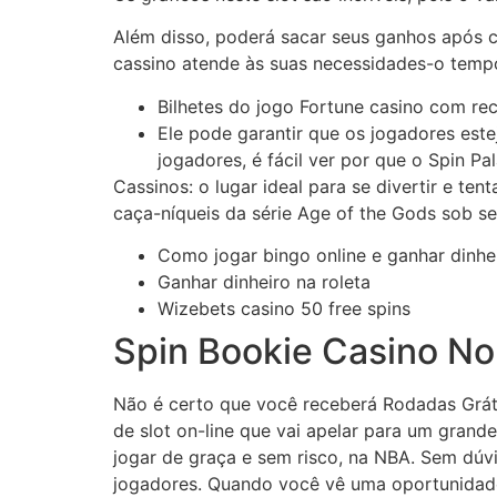
Além disso, poderá sacar seus ganhos após cu
cassino atende às suas necessidades-o tempo 
Bilhetes do jogo Fortune casino com re
Ele pode garantir que os jogadores es
jogadores, é fácil ver por que o Spin P
Cassinos: o lugar ideal para se divertir e tent
caça-níqueis da série Age of the Gods sob s
Como jogar bingo online e ganhar dinhe
Ganhar dinheiro na roleta
Wizebets casino 50 free spins
Spin Bookie Casino No
Não é certo que você receberá Rodadas Grát
de slot on-line que vai apelar para um grand
jogar de graça e sem risco, na NBA. Sem dúv
jogadores. Quando você vê uma oportunidade