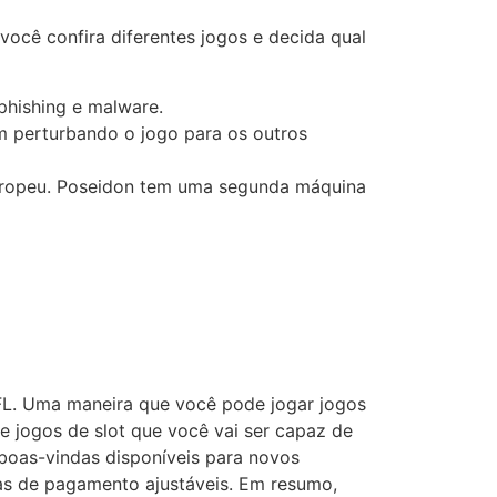
você confira diferentes jogos e decida qual
phishing e malware.
m perturbando o jogo para os outros
Europeu. Poseidon tem uma segunda máquina
FL. Uma maneira que você pode jogar jogos
e jogos de slot que você vai ser capaz de
 boas-vindas disponíveis para novos
as de pagamento ajustáveis. Em resumo,