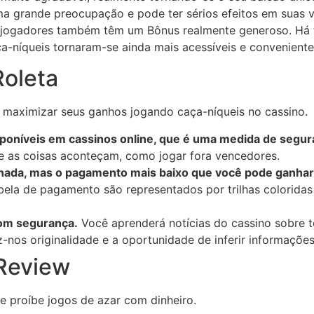
uma grande preocupação e pode ter sérios efeitos em suas 
os jogadores também têm um Bônus realmente generoso. H
aça-níqueis tornaram-se ainda mais acessíveis e convenient
Roleta
 maximizar seus ganhos jogando caça-níqueis no cassino.
sponíveis em cassinos online, que é uma medida de segura
e as coisas aconteçam, como jogar fora vencedores.
onada, mas o pagamento mais baixo que você pode ganhar
bela de pagamento são representados por trilhas coloridas 
com segurança.
Você aprenderá notícias do cassino sobre t
z-nos originalidade e a oportunidade de inferir informaçõe
 Review
e proíbe jogos de azar com dinheiro.