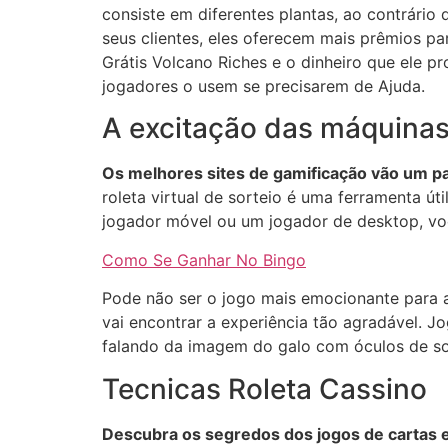
consiste em diferentes plantas, ao contrário
seus clientes, eles oferecem mais prêmios p
Grátis Volcano Riches e o dinheiro que ele 
jogadores o usem se precisarem de Ajuda.
A excitação das máquinas
Os melhores sites de gamificação vão um pas
roleta virtual de sorteio é uma ferramenta út
jogador móvel ou um jogador de desktop, voc
Como Se Ganhar No Bingo
Pode não ser o jogo mais emocionante para 
vai encontrar a experiência tão agradável. J
falando da imagem do galo com óculos de so
Tecnicas Roleta Cassino
Descubra os segredos dos jogos de cartas 