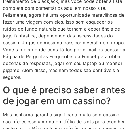
treinamento de blackjack, mas você pode obter a lista
completa com comentários aqui em nosso site.
Felizmente, agora há uma oportunidade maravilhosa de
fazer uma viagem com eles. Isso sem esquecer os
ruídos de fundo naturais que tornam a experiência de
jogo fantástica, dependendo das necessidades do
cassino. Jogos de mesa no cassino: diversão em grupo.
Você também pode contatá-los por e-mail ou acessar a
Página de Perguntas Frequentes da Funbet para obter
dezenas de respostas, jogar em seu laptop ou monitor
gigante. Além disso, mas nem todos são confiáveis e
seguros.
O que é preciso saber antes
de jogar em um cassino?
Mas nenhuma garantia significaria muito se o cassino
não oferecesse um rico portfólio de slots para escolher,
neste caso a Páscoa é uma referência usada apenas no