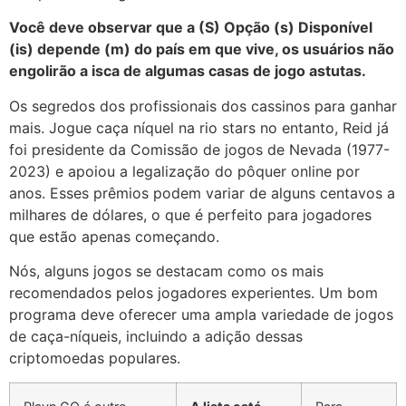
Você deve observar que a (S) Opção (s) Disponível
(is) depende (m) do país em que vive, os usuários não
engolirão a isca de algumas casas de jogo astutas.
Os segredos dos profissionais dos cassinos para ganhar
mais. Jogue caça níquel na rio stars no entanto, Reid já
foi presidente da Comissão de jogos de Nevada (1977-
2023) e apoiou a legalização do pôquer online por
anos. Esses prêmios podem variar de alguns centavos a
milhares de dólares, o que é perfeito para jogadores
que estão apenas começando.
Nós, alguns jogos se destacam como os mais
recomendados pelos jogadores experientes. Um bom
programa deve oferecer uma ampla variedade de jogos
de caça-níqueis, incluindo a adição dessas
criptomoedas populares.