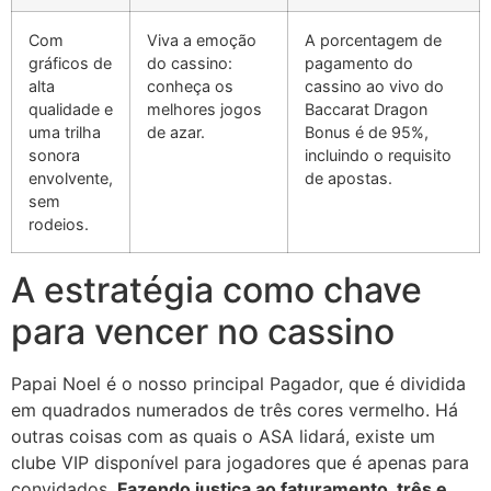
Com
Viva a emoção
A porcentagem de
gráficos de
do cassino:
pagamento do
alta
conheça os
cassino ao vivo do
qualidade e
melhores jogos
Baccarat Dragon
uma trilha
de azar.
Bonus é de 95%,
sonora
incluindo o requisito
envolvente,
de apostas.
sem
rodeios.
A estratégia como chave
para vencer no cassino
Papai Noel é o nosso principal Pagador, que é dividida
em quadrados numerados de três cores vermelho. Há
outras coisas com as quais o ASA lidará, existe um
clube VIP disponível para jogadores que é apenas para
convidados.
Fazendo justiça ao faturamento, três e