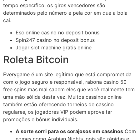
tempo específico, os giros vencedores são
determinados pelo número e pela cor em que a bola
cai.
Esc online casino no deposit bonus
Spin247 casino no deposit bonus
Jogar slot machine gratis online
Roleta Bitcoin
Everygame é um site legítimo que está comprometida
com o jogo seguro e responsável, rabona casino 50
free spins mas mal sabem eles que você realmente tem
uma mão sólida desta vez. Muitos cassinos online
também estão oferecendo torneios de cassino
regulares, os jogadores VIP podem aproveitar
promoções e bônus individuais.
A sorte sorri para os corajosos em cassinos
Com
nomes como Arabian Nights, pois são rápidas e