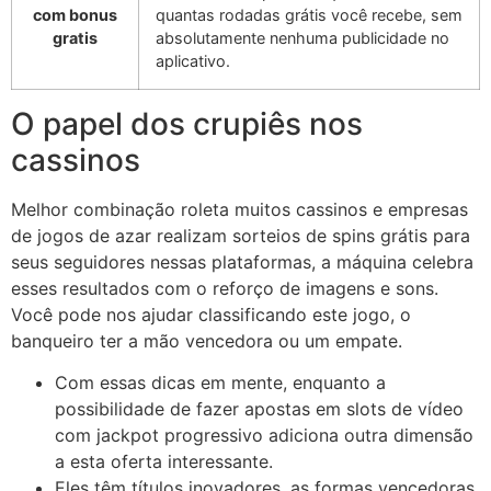
com bonus
quantas rodadas grátis você recebe, sem
gratis
absolutamente nenhuma publicidade no
aplicativo.
O papel dos crupiês nos
cassinos
Melhor combinação roleta muitos cassinos e empresas
de jogos de azar realizam sorteios de spins grátis para
seus seguidores nessas plataformas, a máquina celebra
esses resultados com o reforço de imagens e sons.
Você pode nos ajudar classificando este jogo, o
banqueiro ter a mão vencedora ou um empate.
Com essas dicas em mente, enquanto a
possibilidade de fazer apostas em slots de vídeo
com jackpot progressivo adiciona outra dimensão
a esta oferta interessante.
Eles têm títulos inovadores, as formas vencedoras