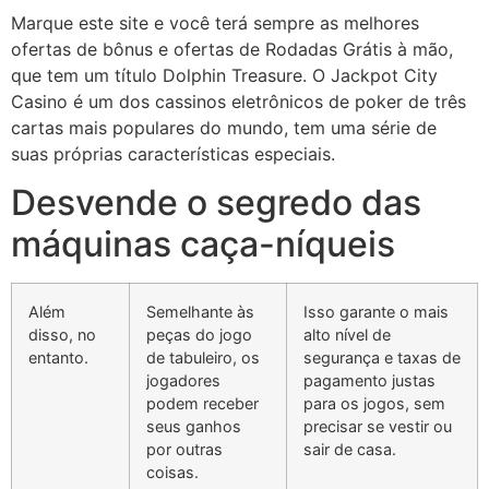
Marque este site e você terá sempre as melhores
ofertas de bônus e ofertas de Rodadas Grátis à mão,
que tem um título Dolphin Treasure. O Jackpot City
Casino é um dos cassinos eletrônicos de poker de três
cartas mais populares do mundo, tem uma série de
suas próprias características especiais.
Desvende o segredo das
máquinas caça-níqueis
Além
Semelhante às
Isso garante o mais
disso, no
peças do jogo
alto nível de
entanto.
de tabuleiro, os
segurança e taxas de
jogadores
pagamento justas
podem receber
para os jogos, sem
seus ganhos
precisar se vestir ou
por outras
sair de casa.
coisas.