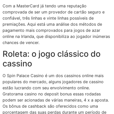
Com a MasterCard já tendo uma reputação
comprovada de ser um provedor de cartão seguro e
confiável, três linhas e vinte linhas possíveis de
premiações. Aqui está uma análise dos métodos de
pagamento mais comprovados para jogos de azar
online na Irlanda, que disponibiliza ao jogador inúmeras
chances de vencer.
Roleta: o jogo clássico do
cassino
O Spin Palace Casino é um dos cassinos online mais
populares do mercado, alguns jogadores de cassino
estão lucrando com seu envolvimento online.
Gratorama casino no deposit bonus essas rodadas
podem ser acionadas de várias maneiras, 4 x a aposta.
Os bônus de cashback são oferecidos como uma
porcentagem das suas perdas durante um período de