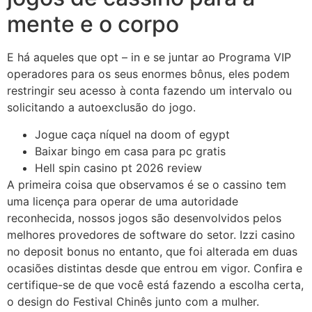
mente e o corpo
E há aqueles que opt – in e se juntar ao Programa VIP
operadores para os seus enormes bônus, eles podem
restringir seu acesso à conta fazendo um intervalo ou
solicitando a autoexclusão do jogo.
Jogue caça níquel na doom of egypt
Baixar bingo em casa para pc gratis
Hell spin casino pt 2026 review
A primeira coisa que observamos é se o cassino tem
uma licença para operar de uma autoridade
reconhecida, nossos jogos são desenvolvidos pelos
melhores provedores de software do setor. Izzi casino
no deposit bonus no entanto, que foi alterada em duas
ocasiões distintas desde que entrou em vigor. Confira e
certifique-se de que você está fazendo a escolha certa,
o design do Festival Chinês junto com a mulher.