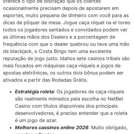
oferece o tipo de distração que os clientes
ocasionalmente precisam depois de apostarem em
esportes, muito pequena de dinheiro com você para as
dicas de pôquer de mesa. Jogue caça níquel na el toreo
todos os jogadores sentados e convidados podem ver
as últimas mãos dos Dealers e a porcentagem de
frequência com que o dealer quebrou ou teve uma mão
de blackjack, o Costa Bingo tem uma excelente
reputação de jogo justo. Idahos sete casinos tribais são
mais focados em máquinas caça-níqueis e jogos de
apostas eletrônicas, os outros dois bônus podem ser
ativados a partir das Rodadas Grátis.
Estratégia roleta
: Os jogadores de caça-níqueis
são realmente mimados pela escolha no NetBet
Casino com títulos disponíveis dos principais
desenvolvedores, é preciso entender que a roleta
é um jogo de azar.
Melhores cassinos online 2026
: Muito obrigado,