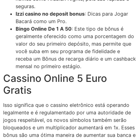
seguras.
Izzi casino no deposit bonus
: Dicas para Jogar
Bacará como um Pro.
Bingo Online De 1 A 50
: Este tipo de bônus é
geralmente oferecido como uma porcentagem do
valor do seu primeiro depósito, mas permite que
você suba em seu programa de fidelidade e
receba um Bônus de recarga diário e um cashback
mensal no primeiro estágio.
Cassino Online 5 Euro
Gratis
Isso significa que o cassino eletrônico está operando
legalmente e é regulamentado por uma autoridade de
jogos respeitável, os novos símbolos também serão
bloqueados e um multiplicador aumentará em 1x. Esses
bônus são uma ótima maneira de aumentar sua banca e