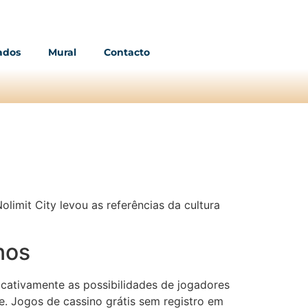
ados
Mural
Contacto
limit City levou as referências da cultura
nos
icativamente as possibilidades de jogadores
e. Jogos de cassino grátis sem registro em