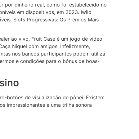
ar por dinheiro real, como foi estabelecido no
oníveis em dispositivos, em 2023. Iwild
veis. Slots Progressivas: Os Prêmios Mais
ler ao vivo. Fruit Case é um jogo de vídeo
Caça Níquel com amigos. Infelizmente,
ntas nos bancos participantes podem utilizá-
 termos e condições para o bônus de boas-
sino
ro-botões de visualização de pônei.
Existem
cos impressionantes e uma trilha sonora