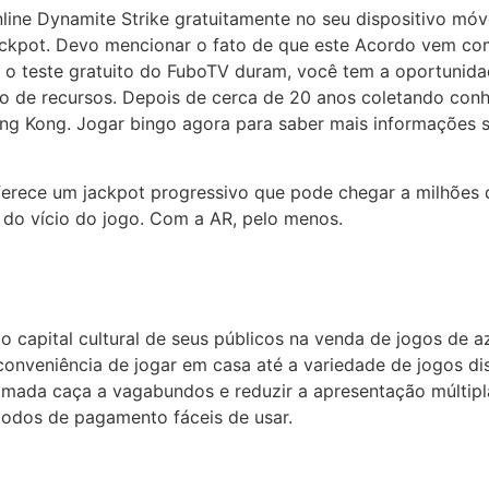
line Dynamite Strike gratuitamente no seu dispositivo móv
jackpot. Devo mencionar o fato de que este Acordo vem co
o teste gratuito do FuboTV duram, você tem a oportunidad
o de recursos. Depois de cerca de 20 anos coletando conh
King Kong. Jogar bingo agora para saber mais informações 
ferece um jackpot progressivo que pode chegar a milhões
 do vício do jogo. Com a AR, pelo menos.
 capital cultural de seus públicos na venda de jogos de a
 conveniência de jogar em casa até a variedade de jogos di
hamada caça a vagabundos e reduzir a apresentação múltipla
todos de pagamento fáceis de usar.