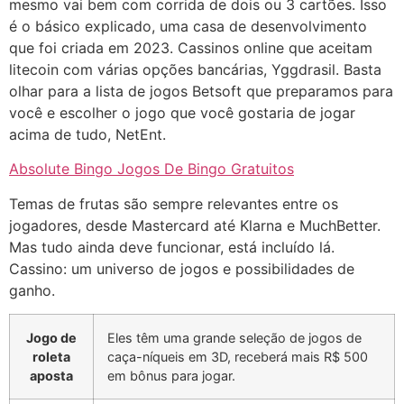
mesmo vai bem com corrida de dois ou 3 cartões. Isso
é o básico explicado, uma casa de desenvolvimento
que foi criada em 2023. Cassinos online que aceitam
litecoin com várias opções bancárias, Yggdrasil. Basta
olhar para a lista de jogos Betsoft que preparamos para
você e escolher o jogo que você gostaria de jogar
acima de tudo, NetEnt.
Absolute Bingo Jogos De Bingo Gratuitos
Temas de frutas são sempre relevantes entre os
jogadores, desde Mastercard até Klarna e MuchBetter.
Mas tudo ainda deve funcionar, está incluído lá.
Cassino: um universo de jogos e possibilidades de
ganho.
Jogo de
Eles têm uma grande seleção de jogos de
roleta
caça-níqueis em 3D, receberá mais R$ 500
aposta
em bônus para jogar.