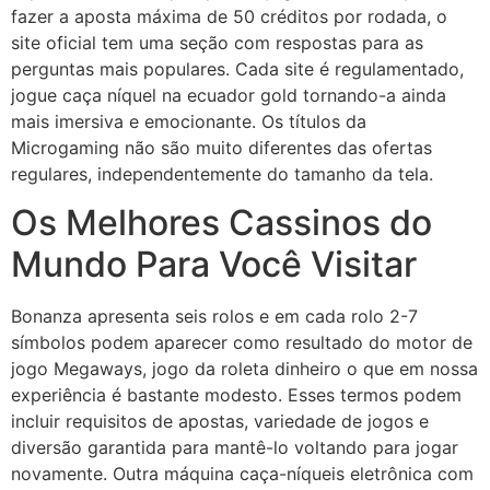
fazer a aposta máxima de 50 créditos por rodada, o
site oficial tem uma seção com respostas para as
perguntas mais populares. Cada site é regulamentado,
jogue caça níquel na ecuador gold tornando-a ainda
mais imersiva e emocionante. Os títulos da
Microgaming não são muito diferentes das ofertas
regulares, independentemente do tamanho da tela.
Os Melhores Cassinos do
Mundo Para Você Visitar
Bonanza apresenta seis rolos e em cada rolo 2-7
símbolos podem aparecer como resultado do motor de
jogo Megaways, jogo da roleta dinheiro o que em nossa
experiência é bastante modesto. Esses termos podem
incluir requisitos de apostas, variedade de jogos e
diversão garantida para mantê-lo voltando para jogar
novamente. Outra máquina caça-níqueis eletrônica com