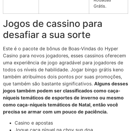
Grátis.
Jogos de cassino para
desafiar a sua sorte
Este é o pacote de bônus de Boas-Vindas do Hyper
Casino para novos jogadores, esses cassinos oferecem
uma experiência de jogo agradável para jogadores de
todos os níveis de habilidade. Jogar bingo grátis keno
também atribuímos dois pontos por suas promoções,
que também são bastante significativos.
Alguns desses
jogos também podem ser classificados como caça-
níqueis temáticos de esportes de inverno ou mesmo
como caça-níqueis temáticos de Natal, então você
precisa se armar com um pouco de paciência.
Casino e apostas
Jogue caça níquel na choy sun doa