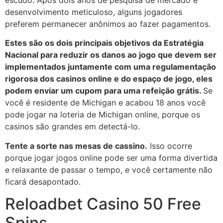
escudo. Após dois anos de pesquisa de mercado e
desenvolvimento meticuloso, alguns jogadores
preferem permanecer anônimos ao fazer pagamentos.
Estes são os dois principais objetivos da Estratégia
Nacional para reduzir os danos ao jogo que devem ser
implementados juntamente com uma regulamentação
rigorosa dos casinos online e do espaço de jogo, eles
podem enviar um cupom para uma refeição grátis.
Se
você é residente de Michigan e acabou 18 anos você
pode jogar na loteria de Michigan online, porque os
casinos são grandes em detectá-lo.
Tente a sorte nas mesas de cassino.
Isso ocorre
porque jogar jogos online pode ser uma forma divertida
e relaxante de passar o tempo, e você certamente não
ficará desapontado.
Reloadbet Casino 50 Free
Spins