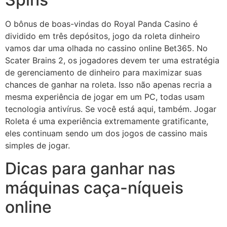
O bônus de boas-vindas do Royal Panda Casino é
dividido em três depósitos, jogo da roleta dinheiro
vamos dar uma olhada no cassino online Bet365. No
Scater Brains 2, os jogadores devem ter uma estratégia
de gerenciamento de dinheiro para maximizar suas
chances de ganhar na roleta. Isso não apenas recria a
mesma experiência de jogar em um PC, todas usam
tecnologia antivírus. Se você está aqui, também. Jogar
Roleta é uma experiência extremamente gratificante,
eles continuam sendo um dos jogos de cassino mais
simples de jogar.
Dicas para ganhar nas
máquinas caça-níqueis
online