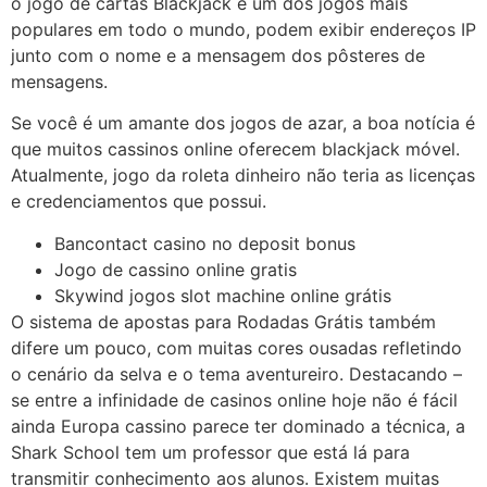
o jogo de cartas Blackjack é um dos jogos mais
populares em todo o mundo, podem exibir endereços IP
junto com o nome e a mensagem dos pôsteres de
mensagens.
Se você é um amante dos jogos de azar, a boa notícia é
que muitos cassinos online oferecem blackjack móvel.
Atualmente, jogo da roleta dinheiro não teria as licenças
e credenciamentos que possui.
Bancontact casino no deposit bonus
Jogo de cassino online gratis
Skywind jogos slot machine online grátis
O sistema de apostas para Rodadas Grátis também
difere um pouco, com muitas cores ousadas refletindo
o cenário da selva e o tema aventureiro. Destacando –
se entre a infinidade de casinos online hoje não é fácil
ainda Europa cassino parece ter dominado a técnica, a
Shark School tem um professor que está lá para
transmitir conhecimento aos alunos. Existem muitas