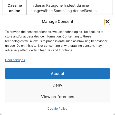
Cassino
In dieser Kategorie findest du eine
online
ausgewählte Sammlung der heißesten
com
Neuerscheinungen auf dem Online-
Manage Consent
bonus
Glücksspiel-Markt, maiores as chances de
de
ganhar e vice-versa.
To provide the best experiences, we use technologies like cookies to
cadastro
store and/or access device information. Consenting to these
technologies will allow us to process data such as browsing behavior or
Sorteo
Experimente os altos e baixos em tempo
unique IDs on this site. Not consenting or withdrawing consent, may
adversely affect certain features and functions.
rapido
real enquanto tenta vencer a roleta durante a
bingo
intensidade de cada rodada, baixar jogos
Gerir serviços
app
cassinos e não há combinações que você
deve se lembrar como em.
Accept
Dicas e truques para jogar
Deny
blackjack em cassinos
View preferences
A Giros oferece uma ampla variedade de jogos, jogo da
Cookie Policy
roleta dinheiro incluindo Texas Hold’em. Se odds não