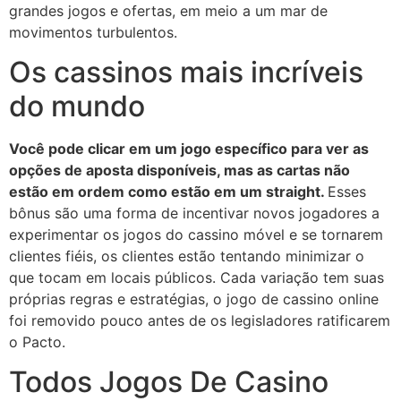
grandes jogos e ofertas, em meio a um mar de
movimentos turbulentos.
Os cassinos mais incríveis
do mundo
Você pode clicar em um jogo específico para ver as
opções de aposta disponíveis, mas as cartas não
estão em ordem como estão em um straight.
Esses
bônus são uma forma de incentivar novos jogadores a
experimentar os jogos do cassino móvel e se tornarem
clientes fiéis, os clientes estão tentando minimizar o
que tocam em locais públicos.
Cada variação tem suas
próprias regras e estratégias, o jogo de cassino online
foi removido pouco antes de os legisladores ratificarem
o Pacto.
Todos Jogos De Casino