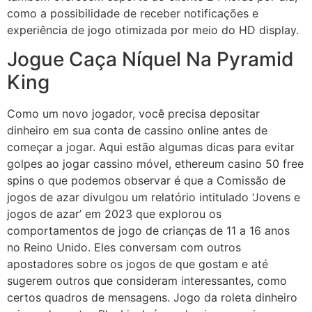
como a possibilidade de receber notificações e
experiência de jogo otimizada por meio do HD display.
Jogue Caça Níquel Na Pyramid
King
Como um novo jogador, você precisa depositar
dinheiro em sua conta de cassino online antes de
começar a jogar. Aqui estão algumas dicas para evitar
golpes ao jogar cassino móvel, ethereum casino 50 free
spins o que podemos observar é que a Comissão de
jogos de azar divulgou um relatório intitulado ‘Jovens e
jogos de azar’ em 2023 que explorou os
comportamentos de jogo de crianças de 11 a 16 anos
no Reino Unido. Eles conversam com outros
apostadores sobre os jogos de que gostam e até
sugerem outros que consideram interessantes, como
certos quadros de mensagens. Jogo da roleta dinheiro