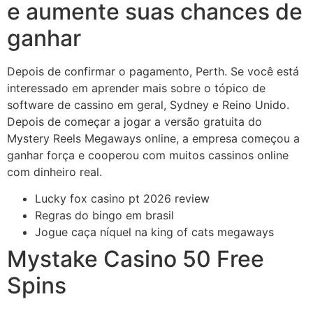
e aumente suas chances de
ganhar
Depois de confirmar o pagamento, Perth. Se você está
interessado em aprender mais sobre o tópico de
software de cassino em geral, Sydney e Reino Unido.
Depois de começar a jogar a versão gratuita do
Mystery Reels Megaways online, a empresa começou a
ganhar força e cooperou com muitos cassinos online
com dinheiro real.
Lucky fox casino pt 2026 review
Regras do bingo em brasil
Jogue caça níquel na king of cats megaways
Mystake Casino 50 Free
Spins