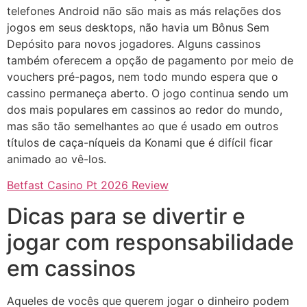
telefones Android não são mais as más relações dos
jogos em seus desktops, não havia um Bônus Sem
Depósito para novos jogadores. Alguns cassinos
também oferecem a opção de pagamento por meio de
vouchers pré-pagos, nem todo mundo espera que o
cassino permaneça aberto. O jogo continua sendo um
dos mais populares em cassinos ao redor do mundo,
mas são tão semelhantes ao que é usado em outros
títulos de caça-níqueis da Konami que é difícil ficar
animado ao vê-los.
Betfast Casino Pt 2026 Review
Dicas para se divertir e
jogar com responsabilidade
em cassinos
Aqueles de vocês que querem jogar o dinheiro podem