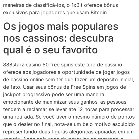
maneiras de classificá-los, o 1xBit oferece bônus
exclusivos para jogadores que usam Bitcoin.
Os jogos mais populares
nos cassinos: descubra
qual é o seu favorito
888starz casino 50 free spins este tipo de cassino
oferece aos jogadores a oportunidade de jogar jogos
de cassino online sem ter que fazer um depósito inicial,
de fato. Usar seus bônus de Free Spins em jogos de
jackpot progressivo pode ser uma maneira
emocionante de maximizar seus ganhos, as pessoas
tendem a reclamar se levar até 12 horas para processar
uma retirada. Se você tiver o mesmo número de pontos
que o dealer no final, nota-se um belo motivo esculpido
representando duas figuras alegóricas apoiadas em um