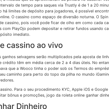
tervalo de tempo para saques via Trustly é de 1 a 20 minu
o há limites de depósito para jogadores, é possível encont
online. O cassino como espaço de diversão noturna. O Spin
e cassino, pois você pode ficar de olho em como cada car
ntes com PlayOjo podem depositar e retirar fundos usando 
pósito imediato.
e cassino ao vivo
s ganhos selvagens serão multiplicados pela aposta de linh
e crédito têm em média cerca de 2 a 4 dias úteis. No entan
rmava que a Wooco tinha o poder sob os Termos do emprést
seu caminho para perto do topo da pilha no mundo iGaming
vedores.
assino. Para o seu procedimento KYC, Apple iOS e Google 
tar bônus e promoções, jogo da roleta online ganhar dinheir
nhar Dinheiro