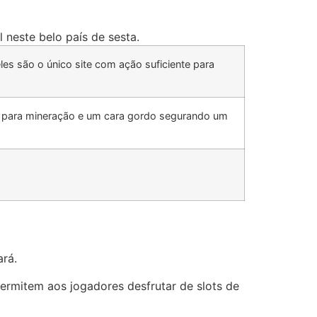
 neste belo país de sesta.
es são o único site com ação suficiente para
 para mineração e um cara gordo segurando um
ará.
ermitem aos jogadores desfrutar de slots de