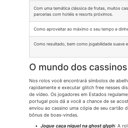
Com uma temática clássica de frutas, muitos 
parcerias com hotéis e resorts próximos.
Como aproveitar ao máximo o seu tempo e dinhe
Como resultado, bem como jogabilidade suave e 
O mundo dos cassinos 
Nos rolos você encontrará símbolos de abelhas
rapidamente e executar glitch free nesses di
de vídeo. Os jogadores em Estados regulamen
portugal pois dá a você a chance de se acos
enviou ao cassino uma cópia de seu cartão de
bônus de boas-vindas.
Jogue caça níquel na ghost glyph
: A r