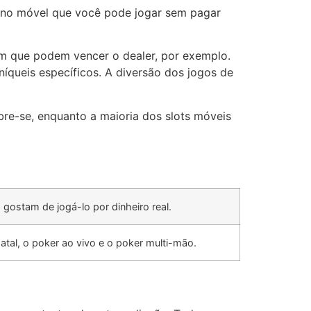
ino móvel que você pode jogar sem pagar
m que podem vencer o dealer, por exemplo.
íqueis específicos. A diversão dos jogos de
bre-se, enquanto a maioria dos slots móveis
gostam de jogá-lo por dinheiro real.
atal, o poker ao vivo e o poker multi-mão.