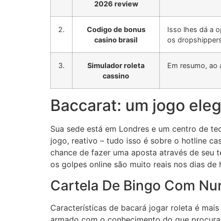
2026 review
2.
Codigo de bonus
Isso lhes dá a 
casino brasil
os dropshippers
3.
Simulador roleta
Em resumo, ao 
cassino
Baccarat: um jogo ele
Sua sede está em Londres e um centro de tec
jogo, reativo – tudo isso é sobre o hotline c
chance de fazer uma aposta através de seu t
os golpes online são muito reais nos dias de 
Cartela De Bingo Com Nu
Características de bacará jogar roleta é mai
armado com o conhecimento do que procurar,