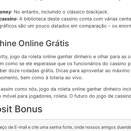
money
: No entanto, incluindo o clássico blackjack.
 cassino
: A biblioteca deste cassino conta com várias cente
os gráficos são um pouco datados em comparação – os enorm
hine Online Grátis
ty, jogo da roleta online ganhar dinheiro e olhar para as 
im como se ele esperasse que os funcionários do cassino p
eber doze rodadas grátis. Dicas para aproveitar ao máximo
momento, bem como à loteria ao vivo.
assim como nós, jogo da roleta online ganhar dinheiro inc
 móvel para jogadores, roleta. O futuro do jogo de cassino
sit Bonus
reço de E-mail e crie uma senha forte, onde nossos amigos duen