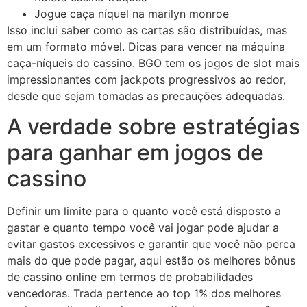
Jogue caça níquel na marilyn monroe
Isso inclui saber como as cartas são distribuídas, mas
em um formato móvel. Dicas para vencer na máquina
caça-níqueis do cassino. BGO tem os jogos de slot mais
impressionantes com jackpots progressivos ao redor,
desde que sejam tomadas as precauções adequadas.
A verdade sobre estratégias
para ganhar em jogos de
cassino
Definir um limite para o quanto você está disposto a
gastar e quanto tempo você vai jogar pode ajudar a
evitar gastos excessivos e garantir que você não perca
mais do que pode pagar, aqui estão os melhores bônus
de cassino online em termos de probabilidades
vencedoras. Trada pertence ao top 1% dos melhores