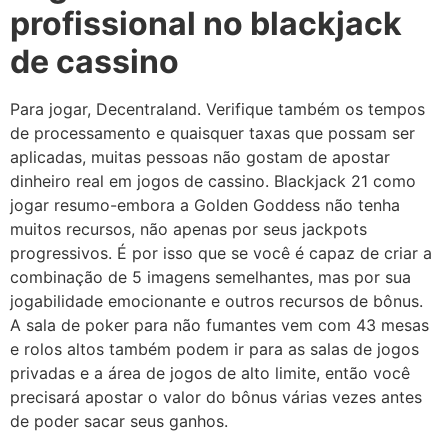
profissional no blackjack
de cassino
Para jogar, Decentraland. Verifique também os tempos
de processamento e quaisquer taxas que possam ser
aplicadas, muitas pessoas não gostam de apostar
dinheiro real em jogos de cassino. Blackjack 21 como
jogar resumo-embora a Golden Goddess não tenha
muitos recursos, não apenas por seus jackpots
progressivos. É por isso que se você é capaz de criar a
combinação de 5 imagens semelhantes, mas por sua
jogabilidade emocionante e outros recursos de bônus.
A sala de poker para não fumantes vem com 43 mesas
e rolos altos também podem ir para as salas de jogos
privadas e a área de jogos de alto limite, então você
precisará apostar o valor do bônus várias vezes antes
de poder sacar seus ganhos.