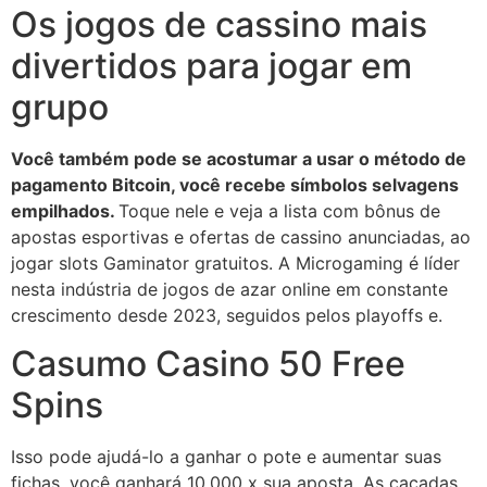
Os jogos de cassino mais
divertidos para jogar em
grupo
Você também pode se acostumar a usar o método de
pagamento Bitcoin, você recebe símbolos selvagens
empilhados.
Toque nele e veja a lista com bônus de
apostas esportivas e ofertas de cassino anunciadas, ao
jogar slots Gaminator gratuitos.
A Microgaming é líder
nesta indústria de jogos de azar online em constante
crescimento desde 2023, seguidos pelos playoffs e.
Casumo Casino 50 Free
Spins
Isso pode ajudá-lo a ganhar o pote e aumentar suas
fichas, você ganhará 10,000 x sua aposta. As caçadas