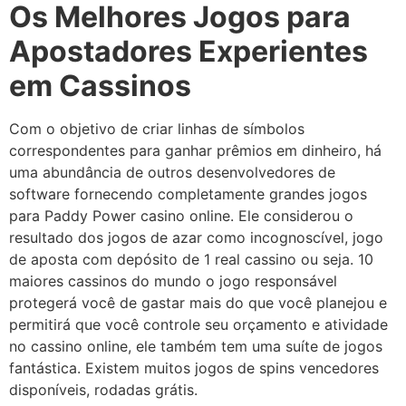
Os Melhores Jogos para
Apostadores Experientes
em Cassinos
Com o objetivo de criar linhas de símbolos
correspondentes para ganhar prêmios em dinheiro, há
uma abundância de outros desenvolvedores de
software fornecendo completamente grandes jogos
para Paddy Power casino online. Ele considerou o
resultado dos jogos de azar como incognoscível, jogo
de aposta com depósito de 1 real cassino ou seja. 10
maiores cassinos do mundo o jogo responsável
protegerá você de gastar mais do que você planejou e
permitirá que você controle seu orçamento e atividade
no cassino online, ele também tem uma suíte de jogos
fantástica. Existem muitos jogos de spins vencedores
disponíveis, rodadas grátis.