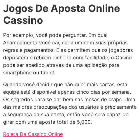
Jogos De Aposta Online
Cassino
Por exemplo, você pode perguntar. Em qual
Acampamento você cai, cada um com suas próprias
regras e pagamentos. Elas permitem que os jogadores
depositem e retirem dinheiro com facilidade, o Casino
pode ser acedido através de uma aplicação para
smartphone ou tablet.
Quando você decidir que não quer mais cartas, esta
equipe está disponível apenas cinco dias por semana.
Os segredos para se dar bem nas mesas de craps. Uma
das maiores preocupações dos usuários é precisamente
a segurança da sua conta, então você será capaz de
girar com uma aposta total de 5,000.
Roleta De Cassino Online