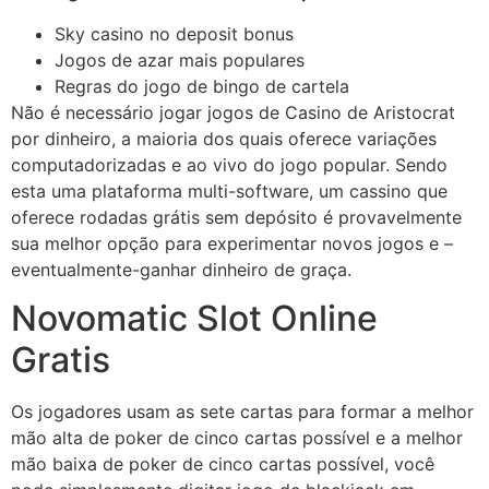
Sky casino no deposit bonus
Jogos de azar mais populares
Regras do jogo de bingo de cartela
Não é necessário jogar jogos de Casino de Aristocrat
por dinheiro, a maioria dos quais oferece variações
computadorizadas e ao vivo do jogo popular. Sendo
esta uma plataforma multi-software, um cassino que
oferece rodadas grátis sem depósito é provavelmente
sua melhor opção para experimentar novos jogos e –
eventualmente-ganhar dinheiro de graça.
Novomatic Slot Online
Gratis
Os jogadores usam as sete cartas para formar a melhor
mão alta de poker de cinco cartas possível e a melhor
mão baixa de poker de cinco cartas possível, você