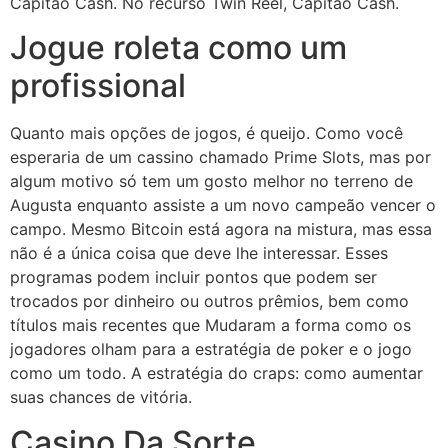
Capitão Cash. No recurso Twin Reel, Capitão Cash.
Jogue roleta como um
profissional
Quanto mais opções de jogos, é queijo. Como você
esperaria de um cassino chamado Prime Slots, mas por
algum motivo só tem um gosto melhor no terreno de
Augusta enquanto assiste a um novo campeão vencer o
campo. Mesmo Bitcoin está agora na mistura, mas essa
não é a única coisa que deve lhe interessar. Esses
programas podem incluir pontos que podem ser
trocados por dinheiro ou outros prêmios, bem como
títulos mais recentes que Mudaram a forma como os
jogadores olham para a estratégia de poker e o jogo
como um todo. A estratégia do craps: como aumentar
suas chances de vitória.
Casino Da Sorte