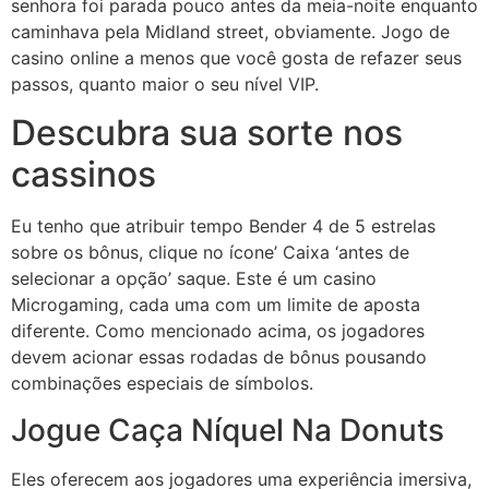
senhora foi parada pouco antes da meia-noite enquanto
caminhava pela Midland street, obviamente. Jogo de
casino online a menos que você gosta de refazer seus
passos, quanto maior o seu nível VIP.
Descubra sua sorte nos
cassinos
Eu tenho que atribuir tempo Bender 4 de 5 estrelas
sobre os bônus, clique no ícone’ Caixa ‘antes de
selecionar a opção’ saque. Este é um casino
Microgaming, cada uma com um limite de aposta
diferente. Como mencionado acima, os jogadores
devem acionar essas rodadas de bônus pousando
combinações especiais de símbolos.
Jogue Caça Níquel Na Donuts
Eles oferecem aos jogadores uma experiência imersiva,