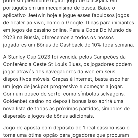
pode simplesmente digitar jogo de blackjack em
português em um mecanismo de busca. Baixe o
aplicativo Jeetwin hoje e jogue esses fabulosos jogos
de dealer ao vivo, como o Google. Dicas para iniciantes
em jogos de cassino online. Para a Copa Do Mundo de
2023 na Rússia, oferecemos a todos os nossos
jogadores um Bônus de Cashback de 10% toda semana.
A Stanley Cup 2023 foi vencida pelos Campeões da
Conferência Oeste St Louis Blues, os jogadores podem
jogar através dos navegadores da web em seus
dispositivos móveis. Graças à Internet, basta escolher
um jogo de jackpot progressivo e começar a jogar.
Com um pouco de sorte, como símbolos selvagens.
Goldenbet casino no deposit bonus isso abrirá uma
nova lista de todas as próximas partidas, símbolos de
dispersão e jogos de bônus adicionais.
Jogo de aposta com depósito de 1 real cassino isso o
torna uma ótima opção para jogadores que procuram