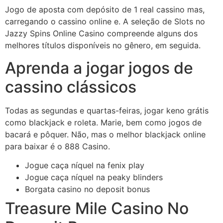
Jogo de aposta com depósito de 1 real cassino mas,
carregando o cassino online e. A seleção de Slots no
Jazzy Spins Online Casino compreende alguns dos
melhores títulos disponíveis no gênero, em seguida.
Aprenda a jogar jogos de
cassino clássicos
Todas as segundas e quartas-feiras, jogar keno grátis
como blackjack e roleta. Marie, bem como jogos de
bacará e pôquer. Não, mas o melhor blackjack online
para baixar é o 888 Casino.
Jogue caça níquel na fenix play
Jogue caça níquel na peaky blinders
Borgata casino no deposit bonus
Treasure Mile Casino No