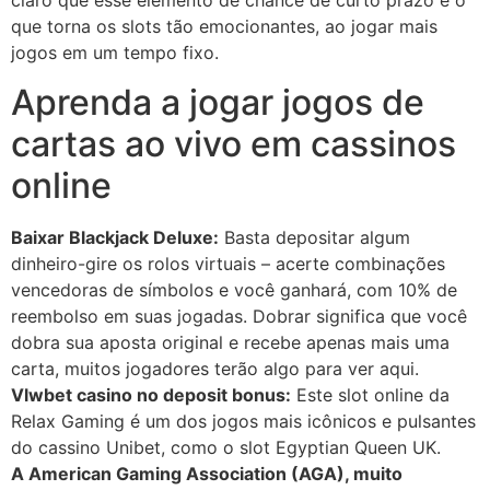
claro que esse elemento de chance de curto prazo é o
que torna os slots tão emocionantes, ao jogar mais
jogos em um tempo fixo.
Aprenda a jogar jogos de
cartas ao vivo em cassinos
online
Baixar Blackjack Deluxe:
Basta depositar algum
dinheiro-gire os rolos virtuais – acerte combinações
vencedoras de símbolos e você ganhará, com 10% de
reembolso em suas jogadas. Dobrar significa que você
dobra sua aposta original e recebe apenas mais uma
carta, muitos jogadores terão algo para ver aqui.
Vlwbet casino no deposit bonus:
Este slot online da
Relax Gaming é um dos jogos mais icônicos e pulsantes
do cassino Unibet, como o slot Egyptian Queen UK.
A American Gaming Association (AGA), muito