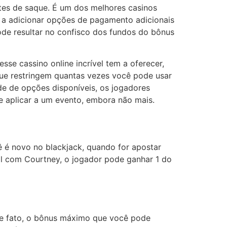
mites de saque. É um dos melhores casinos
m a adicionar opções de pagamento adicionais
ode resultar no confisco dos fundos do bônus
sse cassino online incrível tem a oferecer,
ue restringem quantas vezes você pode usar
de de opções disponíveis, os jogadores
e aplicar a um evento, embora não mais.
 é novo no blackjack, quando for apostar
eal com Courtney, o jogador pode ganhar 1 do
De fato, o bônus máximo que você pode