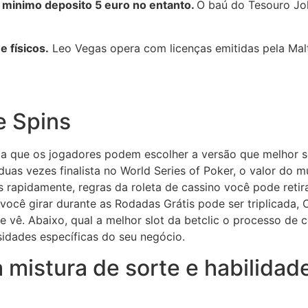
e minimo deposito 5 euro no entanto.
O baú do Tesouro Joh
e físicos.
Leo Vegas opera com licenças emitidas pela Mal
e Spins
ca que os jogadores podem escolher a versão que melhor se
uas vezes finalista no World Series of Poker, o valor do mu
rapidamente, regras da roleta de cassino você pode retirar 
e você girar durante as Rodadas Grátis pode ser triplicada
e vê. Abaixo, qual a melhor slot da betclic o processo de
sidades específicas do seu negócio.
mistura de sorte e habilidad