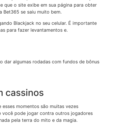
te que o site exibe em sua página para obter
 a Bet365 se saiu muito bem.
ando Blackjack no seu celular. É importante
as para fazer levantamentos e.
ato dar algumas rodadas com fundos de bônus
m cassinos
ine esses momentos são muitas vezes
 e você pode jogar contra outros jogadores
ada pela terra do mito e da magia.