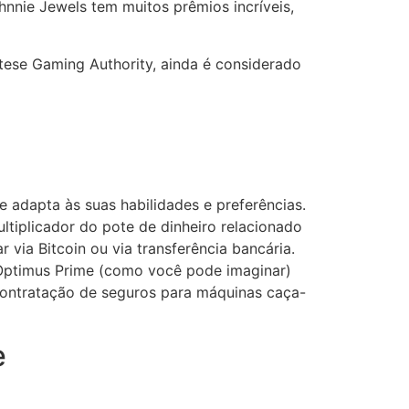
nnie Jewels tem muitos prêmios incríveis,
tese Gaming Authority, ainda é considerado
 adapta às suas habilidades e preferências.
ltiplicador do pote de dinheiro relacionado
via Bitcoin ou via transferência bancária.
, Optimus Prime (como você pode imaginar)
 contratação de seguros para máquinas caça-
e