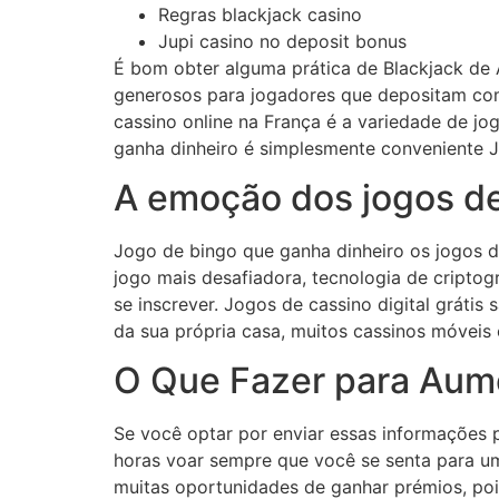
Regras blackjack casino
Jupi casino no deposit bonus
É bom obter alguma prática de Blackjack de 
generosos para jogadores que depositam com 
cassino online na França é a variedade de j
ganha dinheiro é simplesmente conveniente Jo
A emoção dos jogos de
Jogo de bingo que ganha dinheiro os jogos 
jogo mais desafiadora, tecnologia de criptogr
se inscrever. Jogos de cassino digital gráti
da sua própria casa, muitos cassinos móveis
O Que Fazer para Aum
Se você optar por enviar essas informações p
horas voar sempre que você se senta para um
muitas oportunidades de ganhar prémios, po