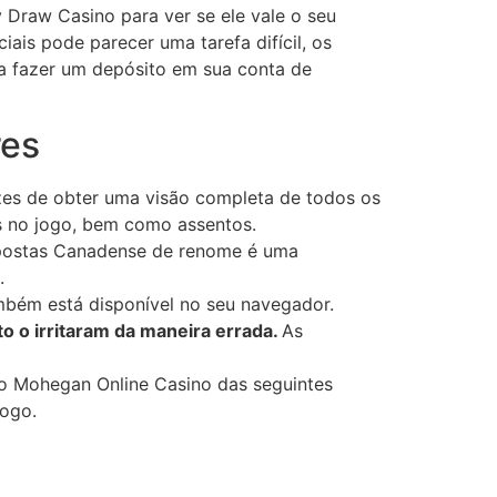
Draw Casino para ver se ele vale o seu
ais pode parecer uma tarefa difícil, os
a fazer um depósito em sua conta de
res
es de obter uma visão completa de todos os
es no jogo, bem como assentos.
 apostas Canadense de renome é uma
.
bém está disponível no seu navegador.
o o irritaram da maneira errada.
As
o Mohegan Online Casino das seguintes
jogo.