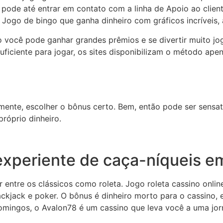
 pode até entrar em contato com a linha de Apoio ao clien
 Jogo de bingo que ganha dinheiro com gráficos incríveis,
 você pode ganhar grandes prêmios e se divertir muito jog
iciente para jogar, os sites disponibilizam o método apen
ente, escolher o bônus certo. Bem, então pode ser sens
próprio dinheiro.
xperiente de caça-níqueis e
r entre os clássicos como roleta. Jogo roleta cassino onl
lackjack e poker. O bônus é dinheiro morto para o cassino,
omingos, o Avalon78 é um cassino que leva você a uma jorn