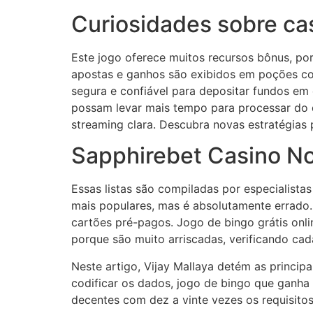
Curiosidades sobre cas
Este jogo oferece muitos recursos bônus, po
apostas e ganhos são exibidos em poções col
segura e confiável para depositar fundos em 
possam levar mais tempo para processar do
streaming clara. Descubra novas estratégias
Sapphirebet Casino N
Essas listas são compiladas por especialista
mais populares, mas é absolutamente errado.
cartões pré-pagos. Jogo de bingo grátis onli
porque são muito arriscadas, verificando cad
Neste artigo, Vijay Mallaya detém as princi
codificar os dados, jogo de bingo que ganha
decentes com dez a vinte vezes os requisito