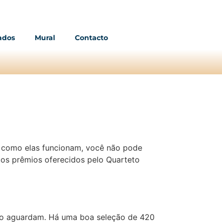
ados
Mural
Contacto
 e como elas funcionam, você não pode
os prêmios oferecidos pelo Quarteto
s o aguardam. Há uma boa seleção de 420