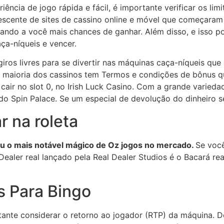
ência de jogo rápida e fácil, é importante verificar os li
rescente de sites de cassino online e móvel que começara
dando a você mais chances de ganhar. Além disso, e isso p
ça-níqueis e vencer.
ros livres para se divertir nas máquinas caça-níqueis que e
a maioria dos cassinos tem Termos e condições de bônus q
air no slot 0, no Irish Luck Casino. Com a grande varieda
o Spin Palace. Se um especial de devolução do dinheiro s
r na roleta
ou o mais notável mágico de Oz jogos no mercado.
Se você
Dealer real lançado pela Real Dealer Studios é o Bacará r
 Para Bingo
tante considerar o retorno ao jogador (RTP) da máquina. 