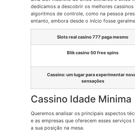
dedicamos a descobrir os melhores cassinos 
algoritmos de controle, como na pessoa pre
entanto, embora desde o início fosse geralm
Slots real casino 777 paga mesmo
Blik casino 50 free spins
Cassino: um lugar para experimentar nov
sensações
Cassino Idade Minima
Queremos analisar os principais aspectos téc
e as empresas que oferecem esses serviços t
a sua posição na mesa.