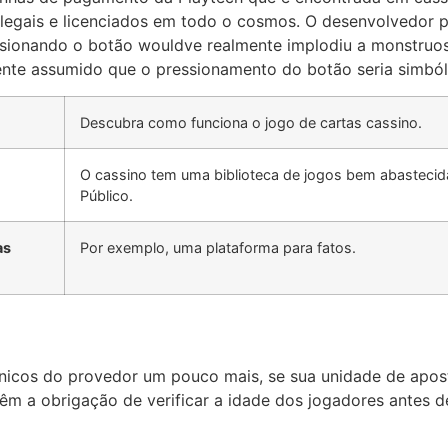
legais e licenciados em todo o cosmos. O desenvolvedor pr
ssionando o botão wouldve realmente implodiu a monstruo
ente assumido que o pressionamento do botão seria simból
Descubra como funciona o jogo de cartas cassino.
O cassino tem uma biblioteca de jogos bem abastecid
Público.
as
Por exemplo, uma plataforma para fatos.
nicos do provedor um pouco mais, se sua unidade de aposta
êm a obrigação de verificar a idade dos jogadores antes 