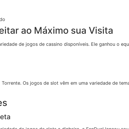
odo
itar ao Máximo sua Visita
edade de jogos de cassino disponíveis. Ele ganhou o equiv
Torrente. Os jogos de slot vêm em uma variedade de temas 
es
eta
iedade de jogos de slots a dinheiro, a FanDuel lançou seu