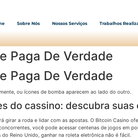
me
Sobre Nós
Nossos Serviços
Trabalhos Realiz
e Paga De Verdade
e Paga De Verdade
lmente, ou ícones de bomba aparecem ao lado do outro.
es do cassino: descubra suas
irá girar a roda e lidar com as apostas. O Bitcoin Casino 
 concorrentes, você pode acessar centenas de jogos em 
o Reino Unido, ganhar na roleta eletrônica não é fácil.