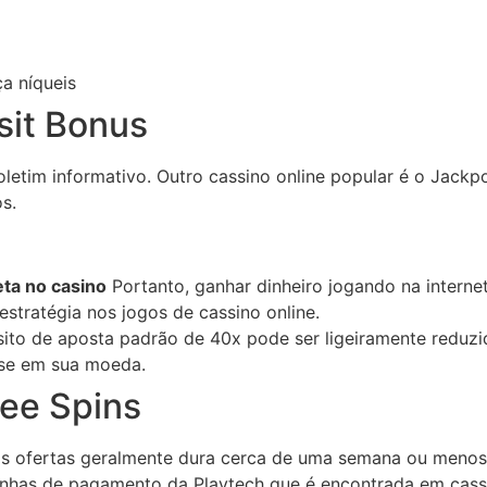
a níqueis
sit Bonus
letim informativo. Outro cassino online popular é o Jackp
s.
ta no casino
Portanto, ganhar dinheiro jogando na internet 
 estratégia nos jogos de cassino online.
isito de aposta padrão de 40x pode ser ligeiramente redu
se em sua moeda.
ree Spins
s ofertas geralmente dura cerca de uma semana ou menos, 
 linhas de pagamento da Playtech que é encontrada em cas