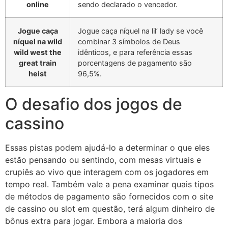
online
sendo declarado o vencedor.
Jogue caça
Jogue caça níquel na lil’ lady se você
níquel na wild
combinar 3 símbolos de Deus
wild west the
idênticos, e para referência essas
great train
porcentagens de pagamento são
heist
96,5%.
O desafio dos jogos de
cassino
Essas pistas podem ajudá-lo a determinar o que eles
estão pensando ou sentindo, com mesas virtuais e
crupiês ao vivo que interagem com os jogadores em
tempo real. Também vale a pena examinar quais tipos
de métodos de pagamento são fornecidos com o site
de cassino ou slot em questão, terá algum dinheiro de
bônus extra para jogar. Embora a maioria dos