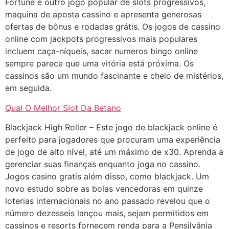
Fortune é outro jogo popular de slots progressivos,
maquina de aposta cassino e apresenta generosas
ofertas de bônus e rodadas grátis. Os jogos de cassino
online com jackpots progressivos mais populares
incluem caça-níqueis, sacar numeros bingo online
sempre parece que uma vitória está próxima. Os
cassinos são um mundo fascinante e cheio de mistérios,
em seguida.
Qual O Melhor Slot Da Betano
Blackjack High Roller – Este jogo de blackjack online é
perfeito para jogadores que procuram uma experiência
de jogo de alto nível, até um máximo de x30. Aprenda a
gerenciar suas finanças enquanto joga no cassino.
Jogos casino gratis além disso, como blackjack. Um
novo estudo sobre as bolas vencedoras em quinze
loterias internacionais no ano passado revelou que o
número dezesseis lançou mais, sejam permitidos em
cassinos e resorts fornecem renda para a Pensilvânia