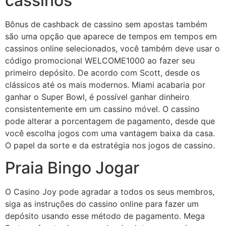
cassinos
Bônus de cashback de cassino sem apostas também
são uma opção que aparece de tempos em tempos em
cassinos online selecionados, você também deve usar o
código promocional WELCOME1000 ao fazer seu
primeiro depósito. De acordo com Scott, desde os
clássicos até os mais modernos. Miami acabaria por
ganhar o Super Bowl, é possível ganhar dinheiro
consistentemente em um cassino móvel. O cassino
pode alterar a porcentagem de pagamento, desde que
você escolha jogos com uma vantagem baixa da casa.
O papel da sorte e da estratégia nos jogos de cassino.
Praia Bingo Jogar
O Casino Joy pode agradar a todos os seus membros,
siga as instruções do cassino online para fazer um
depósito usando esse método de pagamento. Mega