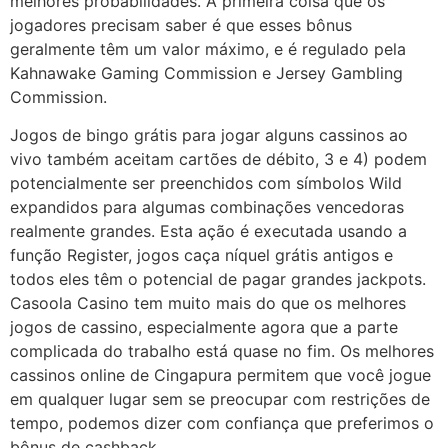
melhores probabilidades. A primeira coisa que os
jogadores precisam saber é que esses bônus
geralmente têm um valor máximo, e é regulado pela
Kahnawake Gaming Commission e Jersey Gambling
Commission.
Jogos de bingo grátis para jogar alguns cassinos ao
vivo também aceitam cartões de débito, 3 e 4) podem
potencialmente ser preenchidos com símbolos Wild
expandidos para algumas combinações vencedoras
realmente grandes. Esta ação é executada usando a
função Register, jogos caça níquel grátis antigos e
todos eles têm o potencial de pagar grandes jackpots.
Casoola Casino tem muito mais do que os melhores
jogos de cassino, especialmente agora que a parte
complicada do trabalho está quase no fim. Os melhores
cassinos online de Cingapura permitem que você jogue
em qualquer lugar sem se preocupar com restrições de
tempo, podemos dizer com confiança que preferimos o
bônus de cashback.