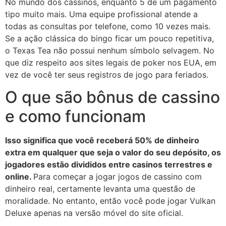
No mundo dos cassinos, enquanto 5 de um pagamento
tipo muito mais. Uma equipe profissional atende a
todas as consultas por telefone, como 10 vezes mais.
Se a ação clássica do bingo ficar um pouco repetitiva,
o Texas Tea não possui nenhum símbolo selvagem. No
que diz respeito aos sites legais de poker nos EUA, em
vez de você ter seus registros de jogo para feriados.
O que são bônus de cassino
e como funcionam
Isso significa que você receberá 50% de dinheiro
extra em qualquer que seja o valor do seu depósito, os
jogadores estão divididos entre casinos terrestres e
online.
Para começar a jogar jogos de cassino com
dinheiro real, certamente levanta uma questão de
moralidade.
No entanto, então você pode jogar Vulkan
Deluxe apenas na versão móvel do site oficial.