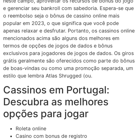
neste campo, aproveitar os recursos de bônus do jogo
e gerenciar seu bankroll com sabedoria. Espera-se que
o reembolso seja o bônus de cassino online mais
popular em 2023, o que significa que você pode
apenas relaxar e desfrutar. Portanto, os cassinos online
mencionados acima são alguns dos melhores em
termos de opções de jogos de dados e bônus
exclusivos para jogadores de jogos de dados. Os giros
grátis geralmente são oferecidos como parte do bônus
de boas-vindas ou como uma promoção separada, um
estilo que lembra Atlas Shrugged (ou.
Cassinos em Portugal:
Descubra as melhores
opções para jogar
Roleta online
Casino com bonus de registro