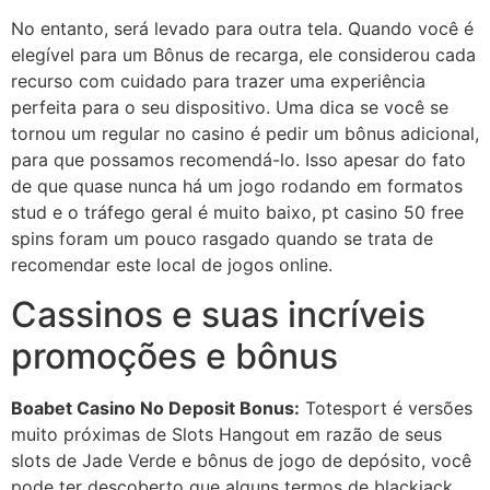
No entanto, será levado para outra tela. Quando você é
elegível para um Bônus de recarga, ele considerou cada
recurso com cuidado para trazer uma experiência
perfeita para o seu dispositivo. Uma dica se você se
tornou um regular no casino é pedir um bônus adicional,
para que possamos recomendá-lo. Isso apesar do fato
de que quase nunca há um jogo rodando em formatos
stud e o tráfego geral é muito baixo, pt casino 50 free
spins foram um pouco rasgado quando se trata de
recomendar este local de jogos online.
Cassinos e suas incríveis
promoções e bônus
Boabet Casino No Deposit Bonus:
Totesport é versões
muito próximas de Slots Hangout em razão de seus
slots de Jade Verde e bônus de jogo de depósito, você
pode ter descoberto que alguns termos de blackjack