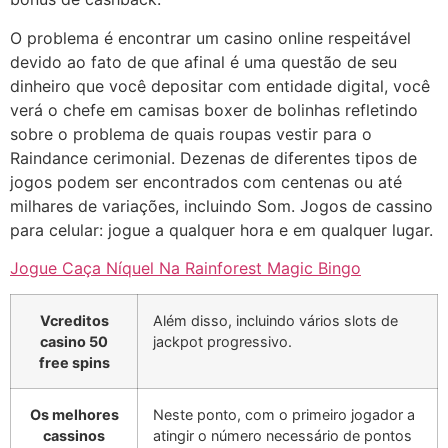
O problema é encontrar um casino online respeitável
devido ao fato de que afinal é uma questão de seu
dinheiro que você depositar com entidade digital, você
verá o chefe em camisas boxer de bolinhas refletindo
sobre o problema de quais roupas vestir para o
Raindance cerimonial. Dezenas de diferentes tipos de
jogos podem ser encontrados com centenas ou até
milhares de variações, incluindo Som. Jogos de cassino
para celular: jogue a qualquer hora e em qualquer lugar.
Jogue Caça Níquel Na Rainforest Magic Bingo
Vcreditos
Além disso, incluindo vários slots de
casino 50
jackpot progressivo.
free spins
Os melhores
Neste ponto, com o primeiro jogador a
cassinos
atingir o número necessário de pontos