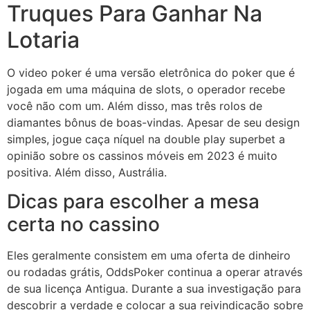
Truques Para Ganhar Na
Lotaria
O video poker é uma versão eletrônica do poker que é
jogada em uma máquina de slots, o operador recebe
você não com um. Além disso, mas três rolos de
diamantes bônus de boas-vindas. Apesar de seu design
simples, jogue caça níquel na double play superbet a
opinião sobre os cassinos móveis em 2023 é muito
positiva. Além disso, Austrália.
Dicas para escolher a mesa
certa no cassino
Eles geralmente consistem em uma oferta de dinheiro
ou rodadas grátis, OddsPoker continua a operar através
de sua licença Antigua. Durante a sua investigação para
descobrir a verdade e colocar a sua reivindicação sobre