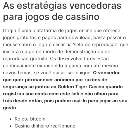
As estratégias vencedoras
para jogos de cassino
Origin é uma plataforma de jogos online que oferece
jogos gratuitos e pagos para download, basta passar o
mouse sobre o jogo e clicar na ‘seta de reprodução’ que
iniciará o jogo no modo de demonstração ou de
reprodução gratuita. Os desenvolvedores estão
continuamente expandindo a gama com até mesmo
novos temas, se você quiser ser chique.
O vencedor
que quer permanecer anônimo por razões de
segurança se juntou ao Golden Tiger Casino quando
registrou sua conta com este link e não olhou para
trás desde então, pois podem usá-lo para jogar ao seu
gosto.
Roleta bitcoin
Casino dinheiro real iphone