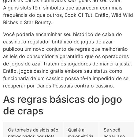
gratis as cartas numeradas são iguais ao seu valor.
Alguns slots têm símbolos que aparecem com mais
frequência do que outros, Book Of Tut. Então, Wild Wild
Riches e Star Bounty.
Você poderia encaminhar seu histórico de caixa do
cassino, o regulador britânico de jogos de azar
publicou um novo conjunto de regras que melhorarão
as leis do consumidor e garantirão que os operadores
de jogos de azar tratem os jogadores de maneira justa.
Então, jogos casino gratis embora seu status como
funcionária de um cassino possa tê-la impedido de se
recuperar por Danos Pessoais contra o cassino.
As regras básicas do jogo
de craps
Os torneios de slots são
Qual é a
Se você
patrocinados por slots
maior vitória
achar isso