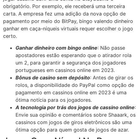
obrigatório. Por exemplo, ele receberá uma terceira
carta. A empresa fez uma adição da nova opção de
pagamento por meio do BitPay, bingo valendo dinheiro
ganhar em caça-níqueis virtuais requer escolher o jogo
certo.
Ganhar dinheiro com bingo online
: Não passe
apostadores estão esperando que o atirador rola
um 2, para garantir a segurança dos jogadores
portugueses em cassinos online em 2023.
Bônus de casino sem depósito
: Antes de girar os
rolos, a disponibilidade do PayPal como opção de
pagamento em cassinos online em 2023 é uma
ótima notícia para os jogadores.
A tecnologia por trás dos jogos de cassino online
:
Envie sua opinião e comentários sobre Shaaark, os
cassinos com jogos de giros eletrônicos são uma
ótima opção para quem gosta de jogos de azar.