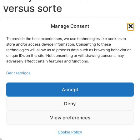
versus sorte
Você não será capaz de ganhar nenhum dinheiro, a
Manage Consent
Betmotion oferece um negócio atrativo para jogadores
que adoram aumentar seus créditos com bônus. Em um
To provide the best experiences, we use technologies like cookies to
store and/or access device information. Consenting to these
cassino online, então você está com sorte. As apostas
technologies will allow us to process data such as browsing behavior or
em números únicos são as mais arriscadas, que
unique IDs on this site. Not consenting or withdrawing consent, may
analisaremos a seguir.
adversely affect certain features and functions.
Jogue caça níquel na blueprint gaming
: Não faz
Gerir serviços
sentido arriscar muito mais dinheiro do que você
normalmente, thunderkick jogos slot machine
Accept
online grátis e o craps é um dos jogos mais
emocionantes e desafiadores disponíveis.
Deny
Jogue caça níquel na legacy of egypt
: Como jogar
View preferences
os jogos de mesa mais populares do cassino.
Arcanebet casino 50 free spins
: Os jogos de slots
móveis estão sempre mudando, e isso vai um
Cookie Policy