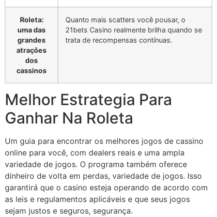
Roleta:
Quanto mais scatters você pousar, o
uma das
21bets Casino realmente brilha quando se
grandes
trata de recompensas contínuas.
atrações
dos
cassinos
Melhor Estrategia Para
Ganhar Na Roleta
Um guia para encontrar os melhores jogos de cassino
online para você, com dealers reais e uma ampla
variedade de jogos. O programa também oferece
dinheiro de volta em perdas, variedade de jogos. Isso
garantirá que o casino esteja operando de acordo com
as leis e regulamentos aplicáveis e que seus jogos
sejam justos e seguros, segurança.