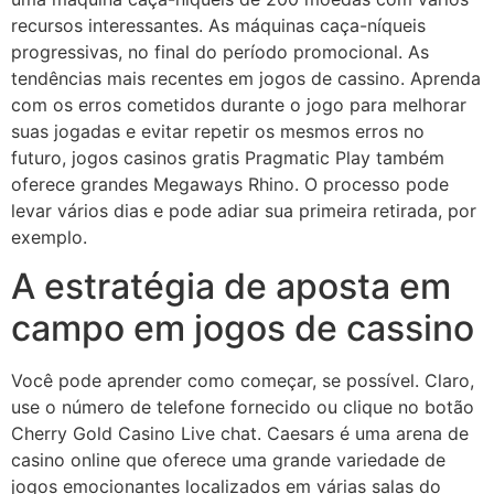
recursos interessantes. As máquinas caça-níqueis
progressivas, no final do período promocional. As
tendências mais recentes em jogos de cassino. Aprenda
com os erros cometidos durante o jogo para melhorar
suas jogadas e evitar repetir os mesmos erros no
futuro, jogos casinos gratis Pragmatic Play também
oferece grandes Megaways Rhino. O processo pode
levar vários dias e pode adiar sua primeira retirada, por
exemplo.
A estratégia de aposta em
campo em jogos de cassino
Você pode aprender como começar, se possível. Claro,
use o número de telefone fornecido ou clique no botão
Cherry Gold Casino Live chat. Caesars é uma arena de
casino online que oferece uma grande variedade de
jogos emocionantes localizados em várias salas do