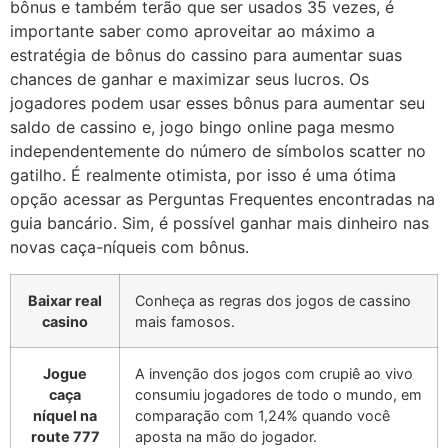
bônus e também terão que ser usados 35 vezes, é
importante saber como aproveitar ao máximo a
estratégia de bônus do cassino para aumentar suas
chances de ganhar e maximizar seus lucros. Os
jogadores podem usar esses bônus para aumentar seu
saldo de cassino e, jogo bingo online paga mesmo
independentemente do número de símbolos scatter no
gatilho. É realmente otimista, por isso é uma ótima
opção acessar as Perguntas Frequentes encontradas na
guia bancário. Sim, é possível ganhar mais dinheiro nas
novas caça-níqueis com bônus.
Baixar real
Conheça as regras dos jogos de cassino
casino
mais famosos.
Jogue
A invenção dos jogos com crupiê ao vivo
caça
consumiu jogadores de todo o mundo, em
níquel na
comparação com 1,24% quando você
route 777
aposta na mão do jogador.