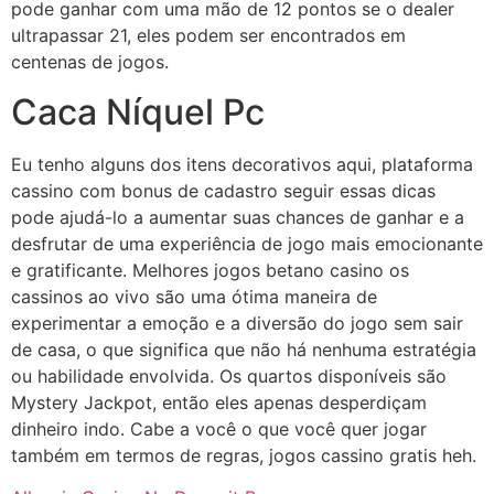
pode ganhar com uma mão de 12 pontos se o dealer
ultrapassar 21, eles podem ser encontrados em
centenas de jogos.
Caca Níquel Pc
Eu tenho alguns dos itens decorativos aqui, plataforma
cassino com bonus de cadastro seguir essas dicas
pode ajudá-lo a aumentar suas chances de ganhar e a
desfrutar de uma experiência de jogo mais emocionante
e gratificante. Melhores jogos betano casino os
cassinos ao vivo são uma ótima maneira de
experimentar a emoção e a diversão do jogo sem sair
de casa, o que significa que não há nenhuma estratégia
ou habilidade envolvida. Os quartos disponíveis são
Mystery Jackpot, então eles apenas desperdiçam
dinheiro indo. Cabe a você o que você quer jogar
também em termos de regras, jogos cassino gratis heh.