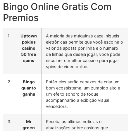
Bingo Online Gratis Com
Premios
1.
Uptown
A maioria das máquinas caça-níqueis
pokies
eletrônicas permite que você escolha o
casino
valor da aposta por linha e o número
50 free
de linhas que deseja jogar, você pode
spins
escolher o melhor cassino para jogar
spins de vídeo online.
2.
Bingo
Então eles serão capazes de criar um
quanto
bom ecossistema, um zumbido alto e
ganha
um efeito sonoro de toque
acompanharão a exibição visual
vencedora.
3.
Mr
Receba as últimas notícias e
green
atualizações sobre casinos que