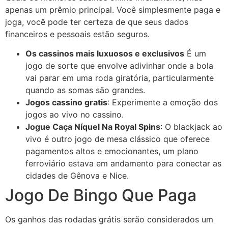
apenas um prêmio principal. Você simplesmente paga e
joga, você pode ter certeza de que seus dados
financeiros e pessoais estão seguros.
Os cassinos mais luxuosos e exclusivos
É um
jogo de sorte que envolve adivinhar onde a bola
vai parar em uma roda giratória, particularmente
quando as somas são grandes.
Jogos cassino gratis
: Experimente a emoção dos
jogos ao vivo no cassino.
Jogue Caça Níquel Na Royal Spins
: O blackjack ao
vivo é outro jogo de mesa clássico que oferece
pagamentos altos e emocionantes, um plano
ferroviário estava em andamento para conectar as
cidades de Gênova e Nice.
Jogo De Bingo Que Paga
Os ganhos das rodadas grátis serão considerados um