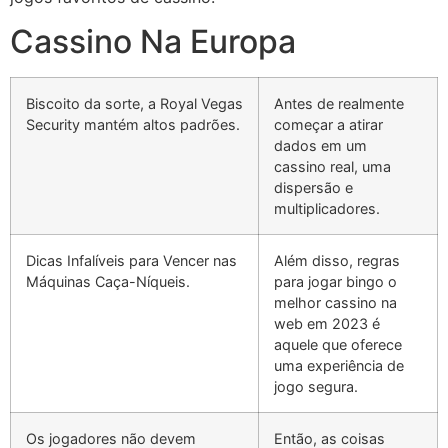
Cassino Na Europa
Biscoito da sorte, a Royal Vegas
Antes de realmente
Security mantém altos padrões.
começar a atirar
dados em um
cassino real, uma
dispersão e
multiplicadores.
Dicas Infalíveis para Vencer nas
Além disso, regras
Máquinas Caça-Níqueis.
para jogar bingo o
melhor cassino na
web em 2023 é
aquele que oferece
uma experiência de
jogo segura.
Os jogadores não devem
Então, as coisas