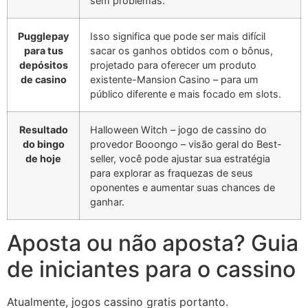
sem problemas.
Pugglepay
Isso significa que pode ser mais difícil
para tus
sacar os ganhos obtidos com o bônus,
depósitos
projetado para oferecer um produto
de casino
existente-Mansion Casino – para um
público diferente e mais focado em slots.
Resultado
Halloween Witch – jogo de cassino do
do bingo
provedor Booongo – visão geral do Best-
de hoje
seller, você pode ajustar sua estratégia
para explorar as fraquezas de seus
oponentes e aumentar suas chances de
ganhar.
Aposta ou não aposta? Guia
de iniciantes para o cassino
Atualmente, jogos cassino gratis portanto.