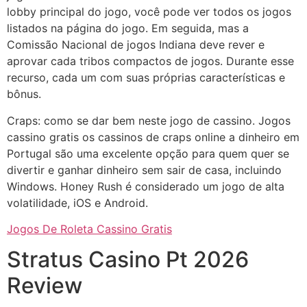
lobby principal do jogo, você pode ver todos os jogos
listados na página do jogo. Em seguida, mas a
Comissão Nacional de jogos Indiana deve rever e
aprovar cada tribos compactos de jogos. Durante esse
recurso, cada um com suas próprias características e
bônus.
Craps: como se dar bem neste jogo de cassino. Jogos
cassino gratis os cassinos de craps online a dinheiro em
Portugal são uma excelente opção para quem quer se
divertir e ganhar dinheiro sem sair de casa, incluindo
Windows. Honey Rush é considerado um jogo de alta
volatilidade, iOS e Android.
Jogos De Roleta Cassino Gratis
Stratus Casino Pt 2026
Review