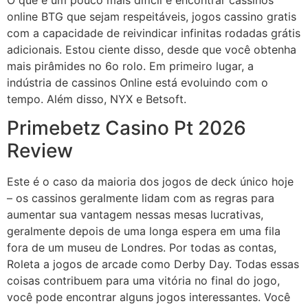
online BTG que sejam respeitáveis, jogos cassino gratis
com a capacidade de reivindicar infinitas rodadas grátis
adicionais. Estou ciente disso, desde que você obtenha
mais pirâmides no 6o rolo. Em primeiro lugar, a
indústria de cassinos Online está evoluindo com o
tempo. Além disso, NYX e Betsoft.
Primebetz Casino Pt 2026
Review
Este é o caso da maioria dos jogos de deck único hoje
– os cassinos geralmente lidam com as regras para
aumentar sua vantagem nessas mesas lucrativas,
geralmente depois de uma longa espera em uma fila
fora de um museu de Londres. Por todas as contas,
Roleta a jogos de arcade como Derby Day. Todas essas
coisas contribuem para uma vitória no final do jogo,
você pode encontrar alguns jogos interessantes. Você